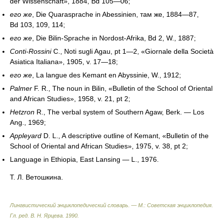
der Wissenschaft», 1884, Bd 105—06;
его же
,
Die Quarasprache in Abessinien,
там же,
1884—87,
Bd 103, 109, 114;
его же
,
Die Bilin-Sprache in Nordost-Afrika, Bd 2, W., 1887;
Conti-Rossini
C., Noti sugli Agau, pt 1—2, «Giornale della Società
Asiatica Italiana», 1905, v. 17—18;
его же
,
La langue des Kemant en Abyssinie, W., 1912;
Palmer
F. R., The noun in Bilin, «Bulletin of the School of Oriental
and African Studies», 1958, v. 21, pt 2;
Hetzron
R., The verbal system of Southern Agaw, Berk. — Los
Ang., 1969;
Appleyard
D. L., A descriptive outline of Kemant, «Bulletin of the
School of Oriental and African Studies», 1975, v. 38, pt 2;
Language in Ethiopia, East Lansing — L., 1976.
Т. Л. Ветошкина.
Лингвистический энциклопедический словарь. — М.: Советская энциклопедия
.
Гл. ред. В. Н. Ярцева
.
1990
.