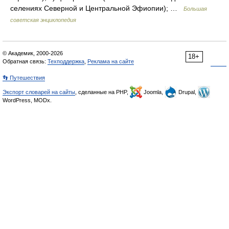
селениях Северной и Центральной Эфиопии); …
Большая
советская энциклопедия
© Академик, 2000-2026
18+
Обратная связь:
Техподдержка
,
Реклама на сайте
👣 Путешествия
Экспорт словарей на сайты
, сделанные на PHP,
Joomla,
Drupal,
WordPress, MODx.