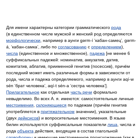
Для имени характерны категории грамматического
рода
(в единственном числе мужской и женский род определяются
морфологически
, например в аунги gərm-í ‘кабан-самец’, gərm-
á, ‘кабан-самка’, либо по
согласованию
с
определением
),
числа
(единственное и множественное),
падежа
[не менее 6
суффиксальных падежей: номинатив, аккузатив, датив,
комитатив, аблатив, приименной генитив (посессив), причём
последний может иметь различные формы в зависимости от
рода, числа и падежа определяемого, например в аунги aqí-w
sén ‘брат человека’, aqí-t sén-a ‘сестра человека’].
Прилагательное
как отдельная
часть речи
формально
невыделимо. Во всех А. я. имеются: самостоятельные личные
местоимения
,
склоняющиеся
по падежам (причём генитив
употребляется в
притяжательном
значении), указательные
(двух
дейксисов
) и вопросительные местоимения. В языке
билин используются суффиксальные показатели
лица
, числа и
рода
объекта
действия, входящие в состав глагольной
словоформы
и имеющие местоименное происхождение (как в