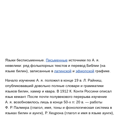
Языки бесписьменные.
Письменные
источники по А. я.
невелики: ряд фольклорных текстов и перевод Библии (на
языке билин), записанные в
латинской
и
эфиопской
графике.
Начало изучению А. я. положил в конце 19 в. Л. Райниш,
опубликовавший довольно полные словари и грамматики
языков билин, хамир и квара. В 1912 К. Конти Россини описал
язык кемант. После почти полувекового перерыва изучение
А. я. возобновилось лишь в конце 50‑х гг. 20 в. — работы
Ф. Р. Палмера (глагол, имя, тоны и фонологическая система в
языках билин и аунги), Р. Хецрона (глагол и имя в языке аунги),