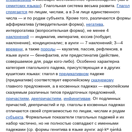
семитских языках
). Глагольная система весьма развита.
Глагол
спрягается
по лицам, числам, а в 3‑м лице единственного
числа — и по родам субъекта. Кроме того, различаются формы
аффирматива (утвердительная форма),
негатива
,
интеррогатива (вопросительная форма), не менее 4
наклонений
— индикатив, императив, юссив (побудит,
наклонение), кондиционалис; в аунги — 7 наклонений; 3—4
времени
, а также
породы
— каузатив, пассив, рефлексив, в
языке аунги — бенефактив, или предестинатив (действие,
совершаемое для, ради кого-либо). Особенно характерна
категория глагольного падежа, присутствующая и в других
кушитских языках: глагол в
предикативном
падеже
(предикативе) соответствует европейскому
сказуемому
главного предложения, а в косвенных падежах — европейским
сказуемым различных типов придаточных предложений,
причастиям
,
деепричастиям
,
инфинитивам
. От подлинных
причастий, деепричастий и пр. глаголы в косвенных падежах
отличаются своей спрягаемостью по лицам, числам и родам
субъекта
. Формальные показатели глагольных падежей и их
набор частично, но не полностью совпадают с именными
падежами (ср. формы генитива в языке аунги: aqí-kʷ ŋə́nká