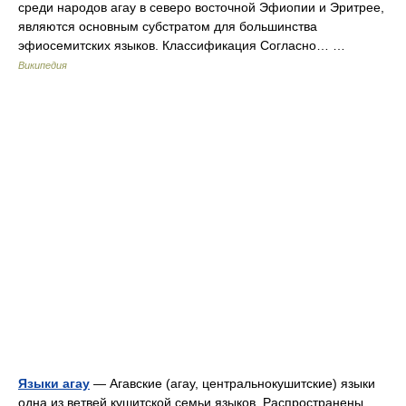
среди народов агау в северо восточной Эфиопии и Эритрее,
являются основным субстратом для большинства
эфиосемитских языков. Классификация Согласно… …
Википедия
Языки агау
— Агавские (агау, центральнокушитские) языки
одна из ветвей кушитской семьи языков. Распространены