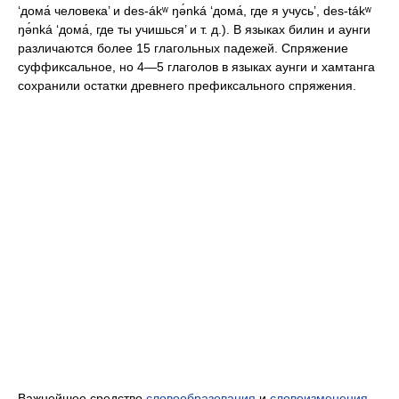
‘дома́ человека’ и des-ákʷ ŋə́nká ‘дома́, где я учусь’, des-tákʷ
ŋə́nká ‘дома́, где ты учишься’ и т. д.). В языках билин и аунги
различаются более 15 глагольных падежей. Спряжение
суффиксальное, но 4—5 глаголов в языках аунги и хамтанга
сохранили остатки древнего префиксального спряжения.
Важнейшее средство
словообразования
и
словоизменения
—