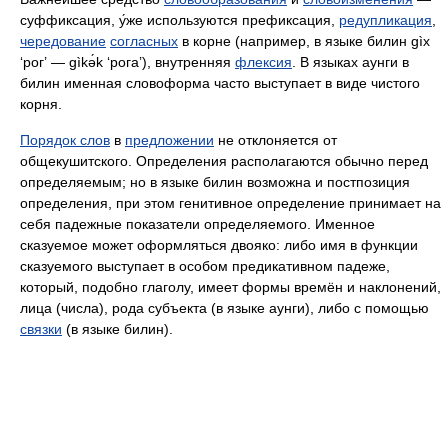
суффиксация, у́же используются префиксация,
редупликация
,
чередование
согласных
в корне (например, в языке билин gìx
‘рог’ — gìkə́k ‘рога’), внутренняя
флексия
. В языках аунги в
билин именная словоформа часто выступает в виде чистого
корня.
Порядок слов
в
предложении
не отклоняется от
общекушитского. Определения располагаются обычно перед
определяемым; но в языке билин возможна и постпозиция
определения, при этом генитивное определение принимает на
себя падежные показатели определяемого. Именное
сказуемое может оформляться двояко: либо имя в функции
сказуемого выступает в особом предикативном падеже,
который, подобно глаголу, имеет формы времён и наклонений,
лица (числа), рода субъекта (в языке аунги), либо с помощью
связки
(в языке билин).