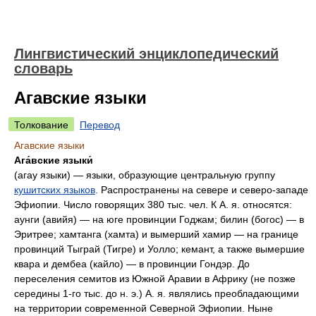
Лингвистический энциклопедический
словарь
Агавские языки
Толкование
Перевод
Агавские языки
Ага́вские языки́
(агау языки) — языки, образующие центральную группу
кушитских языков
. Распространены на севере и северо-западе
Эфиопии. Число говорящих 380 тыс. чел. К А. я. относятся:
аунги (авийя) — на юге провинции Годжам; билин (богос) — в
Эритрее; хамтанга (хамта) и вымерший хамир — на границе
провинций Тыграй (Тигре) и Уолло; кемант, а также вымершие
квара и дембеа (кайло) — в провинции Гондэр. До
переселения семитов из Южной Аравии в Африку (не позже
середины 1‑го тыс. до н. э.) А. я. являлись преобладающими
на территории современной Северной Эфиопии. Ныне