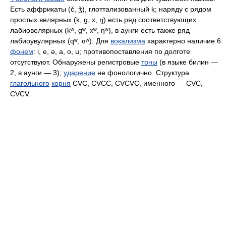
Есть аффрикаты (č, ǯ), глоттализованный ḳ; наряду с рядом
простых велярных (k, g, x, ŋ) есть ряд соответствующих
лабиовелярных (kʷ, gʷ, xʷ, ŋʷ), в аунги есть также ряд
лабиоувулярных (qʷ, ɢʷ). Для
вокализма
характерно наличие 6
фонем
: i, e, ə, a, o, u; противопоставления по долготе
отсутствуют. Обнаружены регистровые
тоны
(в языке билин —
2, в аунги — 3);
ударение
не фонологично. Структура
глагольного
корня
CVC, CVCC, CVCVC, именного — CVC,
CVCV.