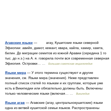
Агавские языки
— агау, Кушитские языки северной
Эфиопии: авийя, дамот, кемант, квара, кайла, хамир, хамта,
билин. До миграции семитов из южной Аравии (середина 1 го
тыс. до н.э.) на А. я. говорила почти вся современная северная
Эфиопия. Островки… …
Большая советская энциклопедия
Языки мира
— У этого термина существуют и другие
значения, см. Языки мира (значения). Ниже представлен
полный список статей по языкам и их группам, которые уже
есть в Википедии или обязательно должны быть. Включены
только человеческие языки (включая… …
Википедия
Языки агав
— Агавские (агау, центральнокушитские) языки
одна из ветвей кушитской семьи языков. Распространены