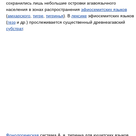
сохранились лишь небольшие островки агавоязычного
населения в зонах распространения
эфиосемитских языков
(
амхарского
,
тигре
,
тигринья
). В
лексике
эфиосемитских языков
(
геэз
и др.) прослеживается существенный древнеагавский
субстрат
.
Фонологическая
система А. я. типична для кушитских языков.