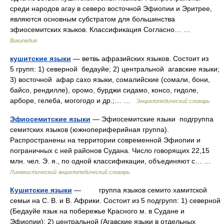
среди народов агау в северо восточной Эфиопии и Эритрее,
являются основным субстратом для большинства
эфиосемитских языков. Классификация Согласно… …
Википедия
кушитские языки
— ветвь афразийских языков. Состоит из
5 групп: 1) северной бедауйе; 2) центральной агавские языки;
3) восточной афар сахо языки, сомалийские (сомали, бони,
байсо, рендилле), оромо, бурджи сидамо, консо, гидоле,
арборе, гелеба, могогодо и др.;… …
Энциклопедический словарь
Эфиосемитские языки
— Эфиосемитские языки подгруппа
семитских языков (южнопериферийная группа).
Распространены на территории современной Эфиопии и
пограничных с ней районов Судана. Число говорящих 22,15
млн. чел. Э. я., по одной классификации, объединяют с… …
Лингвистический энциклопедический словарь
Кушитские языки
— группа языков семито хамитской
семьи на С. В. и В. Африки. Состоит из 5 подгрупп: 1) северной
(Бедауйе язык на побережье Красного м. в Судане и
Эфиопии); 2) центральной (Агавские языки в отдельных