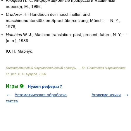
Рябцева
Н. К., Информационные процессы и машинный
перевод, М., 1986;
Bruderer
H., Handbuch der maschinellen und
maschinenunterstützten Sprachübersetzung, Münch. — N. Y.,
1978;
Hutchins
W. J., Machine translation: past, present, future, N. Y. —
[a. o.], 1986.
Ю. Н. Марчук.
Лингвистический энциклопедический словарь. — М.: Советская энциклопедия
.
Гл. ред. В. Н. Ярцева
.
1990
.
Игры ⚽
Нужен реферат?
Автоматическая обработка
Агавские языки
текста