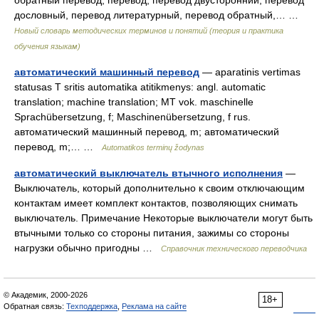
обратный перевод, перевод, перевод двусторонний, перевод
дословный, перевод литературный, перевод обратный,… …
Новый словарь методических терминов и понятий (теория и практика
обучения языкам)
автоматический машинный перевод
— aparatinis vertimas
statusas T sritis automatika atitikmenys: angl. automatic
translation; machine translation; MT vok. maschinelle
Sprachübersetzung, f; Maschinenübersetzung, f rus.
автоматический машинный перевод, m; автоматический
перевод, m;… …
Automatikos terminų žodynas
автоматический выключатель втычного исполнения
—
Выключатель, который дополнительно к своим отключающим
контактам имеет комплект контактов, позволяющих снимать
выключатель. Примечание Некоторые выключатели могут быть
втычными только со стороны питания, зажимы со стороны
нагрузки обычно пригодны …
Справочник технического переводчика
© Академик, 2000-2026
18+
Обратная связь:
Техподдержка
,
Реклама на сайте