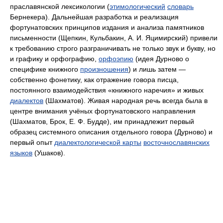
праславянской лексикологии (
этимологический
словарь
Бернекера). Дальнейшая разработка и реализация
фортунатовских принципов издания и анализа памятников
письменности (Щепкин, Кульбакин, А. И. Яцимирский) привели
к требованию строго разграничивать не только звук и букву, но
и графику и орфографию,
орфоэпию
(идея Дурново о
специфике книжного
произношения
) и лишь затем —
собственно фонетику, как отражение говора писца,
постоянного взаимодействия «книжного наречия» и живых
диалектов
(Шахматов). Живая народная речь всегда была в
центре внимания учёных фортунатовского направления
(Шахматов, Брок, Е. Ф. Будде), им принадлежит первый
образец системного описания отдельного говора (Дурново) и
первый опыт
диалектологической карты
восточнославянских
языков
(Ушаков).