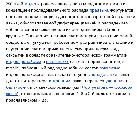
Жёсткой
модели
родословного древа младограмматиков с
концепцией последовательного распада
праязыка
Фортунатов
противопоставил теорию дивергентно-конвергентной эволюции
языка, обусловливаемой дифференциацией и распадением
«общественных союзов» или их объединением в более
крупные. Положение о взаимосвязи истории языка с историей
общества он углублял требованием разграничивать внешние и
внутренние связи и причинность. Ему принадлежит ряд
открытий в области сравнительно-исторической грамматики
индоевропейских
и
славянских
языков: теория сонантов,
s-
mobile
, лабиальный ряд задненёбных, состав
вокализма
индоевропейского языка, слабая ступень
чередований
, связь
долготы и характера
интонации
, закон переноса
ударения
в
балтийских
и славянских языках (см.
Фортунатова — Соссюра
закон
), относительная хронология 1‑й и 2‑й палатализации в
праславянском и др.