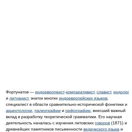
Фортунатов —
индоевропеист
-
компаративист
,
славист
,
индолог
и
литуанист
, знаток многих
индоевропейских языков
,
специалист в области сравнительно-исторической фонетики и
акцентологии
,
палеографии
и
орфографии
, внесший важный
вклад в разработку теоретической грамматики. Его научная
деятельность началась с изучения литовских
говоров
(1871) и
древнейших памятников письменности
ведического языка
и