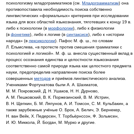
психологизму младограмматиков (см.
Младограмматизм
) она
противопоставила необходимость поиска собственно
лингвистических «формальных» критериев при исследовании
языка для всех областей языкознания, тяготевших к концу 19 в.
либо к психологии (в
морфологии
), либо к физиологии
(в
фонетике
), либо к логике (в
синтаксисе
), либо к «истории
народа» (в
лексикологии
). Пафос М. ф. ш., по словам
Л. Ельмслева, «в протесте против смешения грамматики с
психологией и логикой». М. ф. ш. внесла существенный вклад в
процесс осознания единства и целостности языкознания
соответственно самой природе языка как целостного предмета
науки, предопределив направление поиска более
совершенных
методов
и приёмов лингвистического анализа.
Учениками Фортунатова были А. А. Шахматов,
М. М. Покровский, Д. Н. Ушаков, Н. Н. Дурново,
А. М. Пешковский, В. К. Поржезинский, В. М. Истрин,
В. Н. Щепкин, Б. М. Ляпунов, А. И. Томсон, С. М. Кульбакин, а
также зарубежные учёные О. Брок, А. Белич, Э. Бернекер,
Н. ван Вейк, Х. Педерсен, Т. Торбьёрнссон, Ф. Зольмсен,
И. Ю. Миккола, Й. Богдан, М. Мурко и другие.