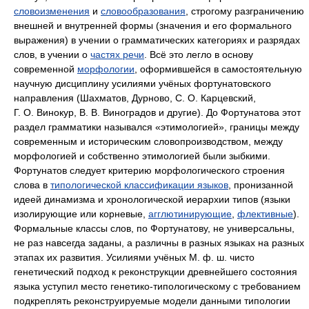
словоизменения
и
словообразования
, строгому разграничению
внешней и внутренней формы (значения и его формального
выражения) в учении о грамматических категориях и разрядах
слов, в учении о
частях речи
. Всё это легло в основу
современной
морфологии
, оформившейся в самостоятельную
научную дисциплину усилиями учёных фортунатовского
направления (Шахматов, Дурново, С. О. Карцевский,
Г. О. Винокур, В. В. Виноградов и другие). До Фортунатова этот
раздел грамматики назывался «этимологией», границы между
современным и историческим словопроизводством, между
морфологией и собственно этимологией были зыбкими.
Фортунатов следует критерию морфологического строения
слова в
типологической классификации языков
, пронизанной
идеей динамизма и хронологической иерархии типов (языки
изолирующие или корневые,
агглютинирующие
,
флективные
).
Формальные классы слов, по Фортунатову, не универсальны,
не раз навсегда заданы, а различны в разных языках на разных
этапах их развития. Усилиями учёных М. ф. ш. чисто
генетический подход к реконструкции древнейшего состояния
языка уступил место генетико-типологическому с требованием
подкреплять реконструируемые модели данными типологии