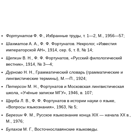
Фортунатов
Ф. Ф., Избранные труды, т. 1—2, М., 1956—57;
Шахматов
А. А., Ф. Ф. Фортунатов. Некролог, «Известия
императорской АН», 1914, сер. 6, т. 8, № 14;
Щепкин
В. Н., Ф. Ф. Фортунатов, «Русский филологический
вестник», 1914, № 3—4;
Дурново
Н. Н., Грамматический словарь (грамматические и
лингвистические термины), М.—П., 1924;
Петерсон
М. Н., Фортунатов и Московская лингвистическая
школа, «Учёные записки МГУ», 1946, в. 107;
Щерба
Л. В., Ф. Ф. Фортунатов в истории науки о языке,
«Вопросы языкознания», 1963, № 5;
Березин
Ф. М., Русское языкознание конца XIX — начала XX в.,
М., 1976;
Булахов
М. Г., Восточнославянские языковеды.