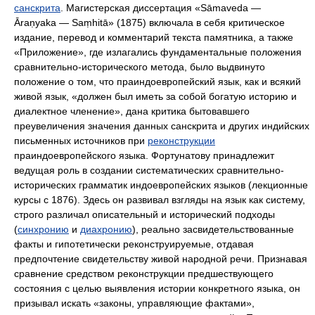
санскрита
. Магистерская диссертация «Sāmaveda —
Āraṇyaka — Saṃhitā» (1875) включала в себя критическое
издание, перевод и комментарий текста памятника, а также
«Приложение», где излагались фундаментальные положения
сравнительно-исторического метода, было выдвинуто
положение о том, что праиндоевропейский язык, как и всякий
живой язык, «должен был иметь за собой богатую историю и
диалектное членение», дана критика бытовавшего
преувеличения значения данных санскрита и других индийских
письменных источников при
реконструкции
праиндоевропейского языка. Фортунатову принадлежит
ведущая роль в создании систематических сравнительно-
исторических грамматик индоевропейских языков (лекционные
курсы с 1876). Здесь он развивал взгляды на язык как систему,
строго различал описательный и исторический подходы
(
синхронию
и
диахронию
), реально засвидетельствованные
факты и гипотетически реконструируемые, отдавая
предпочтение свидетельству живой народной речи. Признавая
сравнение средством реконструкции предшествующего
состояния с целью выявления истории конкретного языка, он
призывал искать «законы, управляющие фактами»,