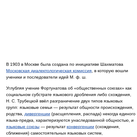
В 1903 в Москве была создана по инициативе Шахматова
Московская диалектологическая комиссия
, в которую вошли
ученики и последователи идей М. ф. ш.
Углубляя учение Фортунатова об «общественных союзах» как
социальном субстрате языкового дробления либо схождения,
Н. С. Трубецкой ввёл разграничение двух типов языковых
групп: языковые семьи — результат общности происхождения,
родства,
дивергенции
(расщепления, распада) некогда единого
языка-предка, характеризуются унаследованной общностью, и
языковые союзы
— результат
конвергенции
(схождения,
сближения) самостоятельных языковых систем,