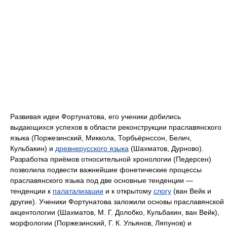
Развивая идеи Фортунатова, его ученики добились
выдающихся успехов в области реконструкции праславянского
языка (Поржезинский, Миккола, Торбьёрнссон, Белич,
Кульбакин) и
древнерусского языка
(Шахматов, Дурново).
Разработка приёмов относительной хронологии (Педерсен)
позволила подвести важнейшие фонетические процессы
праславянского языка под две основные тенденции —
тенденции к
палатализации
и к открытому
слогу
(ван Вейк и
другие). Ученики Фортунатова заложили основы праславянской
акцентологии (Шахматов, М. Г. Долобко, Кульбакин, ван Вейк),
морфологии (Поржезинский, Г. К. Ульянов, Ляпунов) и