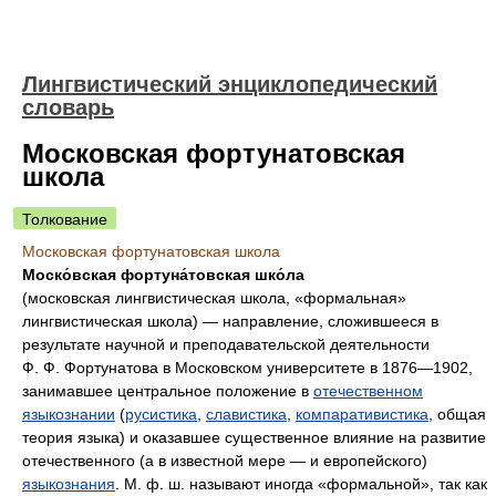
Лингвистический энциклопедический
словарь
Московская фортунатовская
школа
Толкование
Московская фортунатовская школа
Моско́вская фортуна́товская шко́ла
(московская лингвистическая школа, «формальная»
лингвистическая школа) — направление, сложившееся в
результате научной и преподавательской деятельности
Ф. Ф. Фортунатова в Московском университете в 1876—1902,
занимавшее центральное положение в
отечественном
языкознании
(
русистика
,
славистика
,
компаративистика
, общая
теория языка) и оказавшее существенное влияние на развитие
отечественного (а в известной мере — и европейского)
языкознания
. М. ф. ш. называют иногда «формальной», так как