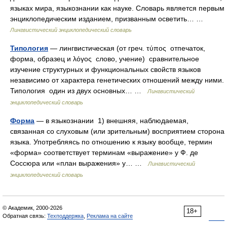
языках мира, языкознании как науке. Словарь является первым
энциклопедическим изданием, призванным осветить… …
Лингвистический энциклопедический словарь
Типология
— лингвистическая (от греч. τύπος отпечаток,
форма, образец и λόγος слово, учение) сравнительное
изучение структурных и функциональных свойств языков
независимо от характера генетических отношений между ними.
Типология один из двух основных… …
Лингвистический
энциклопедический словарь
Форма
— в языкознании 1) внешняя, наблюдаемая,
связанная со слуховым (или зрительным) восприятием сторона
языка. Употребляясь по отношению к языку вообще, термин
«форма» соответствует терминам «выражение» у Ф. де
Соссюра или «план выражения» у… …
Лингвистический
энциклопедический словарь
© Академик, 2000-2026
18+
Обратная связь:
Техподдержка
,
Реклама на сайте