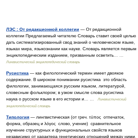
ЛЭС : От редакционной коллегии
— От редакционной
коллегии Предлагаемый читателю Словарь ставит своей целью
дать систематизированный свод знаний о человеческом языке,
языках мира, языкознании как науке. Словарь является первым
энциклопедическим изданием, призванным осветить… …
Лингвистический энциклопедический словарь
Русистика
— как филологический термин имеет двоякое
содержание. В широком понимании русистика это область
филологии, занимающаяся русским языком, литературой,
словесным фольклором; в узком смысле слова русистика
наука о русском языке в его истории и… …
Лингвистический
энциклопедический словарь
Типология
— лингвистическая (от греч. τύπος отпечаток,
форма, образец и λόγος слово, учение) сравнительное
изучение структурных и функциональных свойств языков
независимо от характера генетических отношений между ними.