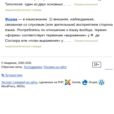
Типология один из двух основных… …
Лингвистический
энциклопедический словарь
Форма
— в языкознании 1) внешняя, наблюдаемая,
связанная со слуховым (или зрительным) восприятием сторона
языка. Употребляясь по отношению к языку вообще, термин
«форма» соответствует терминам «выражение» у Ф. де
Соссюра или «план выражения» у… …
Лингвистический
энциклопедический словарь
© Академик, 2000-2026
18+
Обратная связь:
Техподдержка
,
Реклама на сайте
👣 Путешествия
Экспорт словарей на сайты
, сделанные на PHP,
Joomla,
Drupal,
WordPress, MODx.