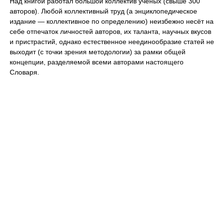
Над книгой работал большой коллектив учёных (свыше 300
авторов). Любой коллективный труд (а энциклопедическое
издание — коллективное по определению) неизбежно несёт на
себе отпечаток личностей авторов, их таланта, научных вкусов
и пристрастий, однако естественное неединообразие статей не
выходит (с точки зрения методологии) за рамки общей
концепции, разделяемой всеми авторами настоящего
Словаря.