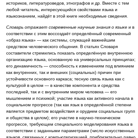
историков, литературоведов, этнографов и др. Вместе с тем
любой читатель, интересующийся свойствами языка и
языкознанием, найдёт в этой книге необходимые сведения.
Словарь отражает современные научные знания о языке
и в
соответствии с этим воссоздаёт определённый современный
«образ языка» — как системы, служащей важнейшим
средством человеческого общения. В статьях Словаря
составители стремились показать определённую внутреннюю
организацию языка, основанную на универсальных принципах;
его динамичность — способность к изменениям под влиянием
как внутренних, так и внешних (социальных) причин при
устойчивости основного каркаса; тесную связь языка как с
культурой в целом — в качестве компонента и средства
последней, так и с внутренним миром человека — его
мышлением и психикой; участие языка как активного начала в
социальном прогрессе (так как язык в определённой степени
является предметом воздействия и орудием социальных групп
и общества в целом); его участие в научно-техническом
прогрессе, требующем специального моделирования языка в
соответствии с заданными параметрами (число искусственных
языков, связанных с компьютеризацией, приблизительно равно