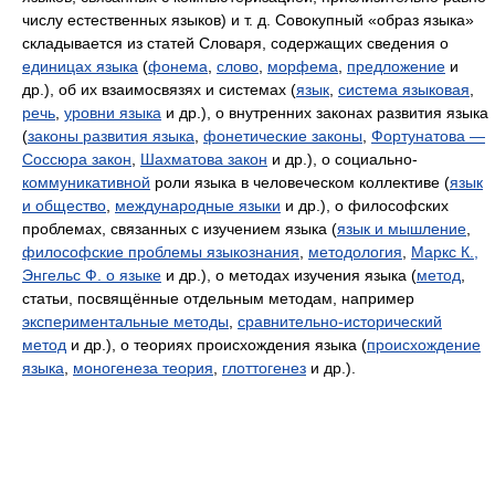
числу естественных языков) и т. д. Совокупный «образ языка»
складывается из статей Словаря, содержащих сведения о
единицах языка
(
фонема
,
слово
,
морфема
,
предложение
и
др.), об их взаимосвязях и системах (
язык
,
система языковая
,
речь
,
уровни языка
и др.), о внутренних законах развития языка
(
законы развития языка
,
фонетические законы
,
Фортунатова —
Соссюра закон
,
Шахматова закон
и др.), о социально-
коммуникативной
роли языка в человеческом коллективе (
язык
и общество
,
международные языки
и др.), о философских
проблемах, связанных с изучением языка (
язык и мышление
,
философские проблемы языкознания
,
методология
,
Маркс К.,
Энгельс Ф. о языке
и др.), о методах изучения языка (
метод
,
статьи, посвящённые отдельным методам, например
экспериментальные методы
,
сравнительно-исторический
метод
и др.), о теориях происхождения языка (
происхождение
языка
,
моногенеза теория
,
глоттогенез
и др.).