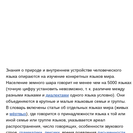
Знания о природе и внутреннем устройстве человеческого
языка опираются на изучение конкретных языков мира.
Население земного шара говорит не менее чем на 5000 языках
(точную цифру установить невозможно, т. к. различие между
разными языками и
диалектами
одного языка условно). Они
объединяются в крупные и малые языковые семьи и группы.
В словарь включены статьи об отдельных языках мира (живых
и
мёртвых
), где говорится о принадлежности языка к той или
иной семье или группе языков, указывается ареал
распространения, число говорящих, особенности звукового
строя,
грамматики
,
лексики
, время появления
письменности
,