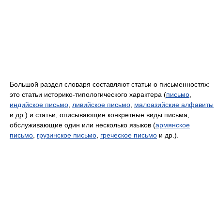
Большой раздел словаря составляют статьи о письменностях:
это статьи историко-типологического характера (
письмо
,
индийское письмо
,
ливийское письмо
,
малоазийские алфавиты
и др.) и статьи, описывающие конкретные виды письма,
обслуживающие один или несколько языков (
армянское
письмо
,
грузинское письмо
,
греческое письмо
и др.).