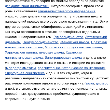
позитивистская философия во многом определила развитие
дескриптивной лингвистики
, натурфилософия сыграла свою
роль в становлении
этнолингвистического направления
,
марксистская диалектика определила пути развития школ и
направлений прежде всего советского языкознания и т. д. Эти и
другие вопросы связи общефилософских идей и лингвистики
как науки освещаются в статьях, посвящённых отдельным
школам и направлениям (см.
Гумбольдтианство
,
Эстетический
идеализм
,
Неогумбольдтианство
,
Женевская школа
,
Пражская
лингвистическая школа
,
Московская фортунатовская школа
,
Харьковская лингвистическая школа
,
Казанская
лингвистическая школа
,
Виноградовская школа
и др.), а также
методам исследования языка и языков и истории их развития
(
младограмматизм
,
сравнительно-историческое языкознание
,
структурная лингвистика
и др.). В тех случаях, когда в
различных направлениях современной лингвистики существует
различное понимание одного и того же термина (
залог
,
дискурс
и др.), в статьях отмечается это различное понимание, а также
нерешённые, дискуссионные проблемы, существующие в
современной науке о языке.