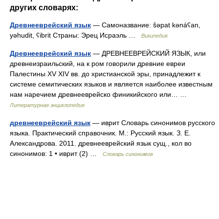
других словарях:
Древнееврейский язык
— Самоназвание: ŝəpat kənáʕan,
yəhudit, ʕibrit Страны: Эрец Исраэль …
Википедия
Древнееврейский язык
— ДРЕВНЕЕВРЕЙСКИЙ ЯЗЫК, или
древнеизраильский, на к ром говорили древние евреи
Палестины XV XIV вв. до христианской эры, принадлежит к
системе семитических языков и является наиболее известным
нам наречием древнееврейско финикийского или… …
Литературная энциклопедия
древнееврейский язык
— иврит Словарь синонимов русского
языка. Практический справочник. М.: Русский язык. З. Е.
Александрова. 2011. древнееврейский язык сущ., кол во
синонимов: 1 • иврит (2) …
Словарь синонимов