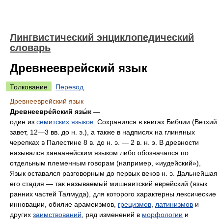
Лингвистический энциклопедический
словарь
Древнееврейский язык
Толкование
Перевод
Древнееврейский язык
Древнеевре́йский язы́к —
один из
семитских языков
. Сохранился в книгах Библии (Ветхий
завет, 12—3 вв. до н. э.), а также в надписях на глиняных
черепках в Палестине 8 в. до н. э. — 2 в. н. э. В древности
назывался ханаанейским языком либо обозначался по
отдельным племенным говорам (например, «иудейский»),
Язык оставался разговорным до первых веков н. э. Дальнейшая
его стадия — так называемый мишнаитский еврейский (язык
ранних частей Талмуда), для которого характерны лексические
инновации, обилие арамеизмов,
грецизмов
,
латинизмов
и
других
заимствований
, ряд изменений в
морфологии
и