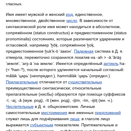
гласных.
Имя имеет мужской и женский
род
, единственное,
множественное, двойственное
число
. В зависимости от
синтаксической роли имя может находиться в абсолютном,
сопряжённом (
status constructus
) и предместоименном (
status
pronominalis
) состояниях, которые различаются ударением и
огласовкой, например ʼh̥ōḵ, сопряжённое h̥oḵ,
предместоименное h̥ukʼk‑ō ‘закон’.
Падежная
система в Д. я.
отмерла, пережиточно сохранился локатив на ‑ah > ‑ā:ʼā̈räs̥
‘земля’, ʻars̥‑ā ‘на землю’. Имеется определённый
артикль
ha-
(< *han‑?), после которого удлиняется начальный согласный:
mā̈läk ‘царь’ (неопредел.), hammā̈läk ‘царь’ (определ.).
Прилагательные
отличаются от
существительных
преимущественно синтаксически; относительные
прилагательные (нисбы) образуются при помощи суффиксов
‑ī, ‑ai̯, ‑ā̈ (муж. род), ‑īt (жен. род), ‑ii̯īm, ‑īm, ‑ii̯ōṯ (мн. ч.).
Числительные
в Д. я. общесемитские. Личные
самостоятельные
местоимения
вне именных
предложений
служат лишь для подчёркивания
лица
; в глаголе лицо
выражается
субъектным
показателем. Притяжательные и