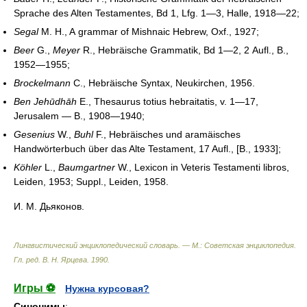
Sprache des Alten Testamentes, Bd 1, Lfg. 1—3, Halle, 1918—22;
Segal
M. H., A grammar of Mishnaic Hebrew, Oxf., 1927;
Beer
G.,
Meyer
R., Hebräische Grammatik, Bd 1—2, 2 Aufl., B.,
1952—1955;
Brockelmann
C., Hebräische Syntax, Neukirchen, 1956.
Ben Jehūdhāh
E., Thesaurus totius hebraitatis, v. 1—17,
Jerusalem — B., 1908—1940;
Gesenius
W.,
Buhl
F., Hebräisches und aramäisches
Handwörterbuch über das Alte Testament, 17 Aufl., [B., 1933];
Köhler
L.,
Baumgartner
W., Lexicon in Veteris Testamenti libros,
Leiden, 1953; Suppl., Leiden, 1958.
И. М. Дьяконов.
Лингвистический энциклопедический словарь. — М.: Советская энциклопедия
.
Гл. ред. В. Н. Ярцева
.
1990
.
Игры ⚽
Нужна курсовая?
Синонимы
: