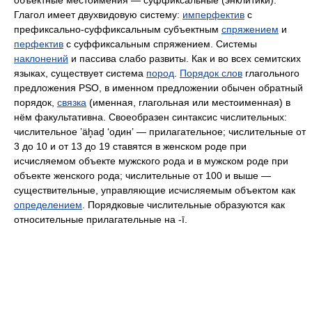
объектные местоимения — суффиксальные (энклитики).
Глагол имеет двухвидовую систему:
имперфектив
с
префиксально-суффиксальным субъектным
спряжением
и
перфектив
с суффиксальным спряжением. Системы
наклонений
и пассива слабо развиты. Как и во всех семитских
языках, существует система
пород
.
Порядок слов
глагольного
предложения PSO, в именном предложении обычен обратный
порядок,
связка
(именная, глагольная или местоименная) в
нём факультативна. Своеобразен синтаксис числительных:
числительное ʼäh̥aḏ ‘один’ — прилагательное; числительные от
3 до 10 и от 13 до 19 ставятся в женском роде при
исчисляемом объекте мужского рода и в мужском роде при
объекте женского рода; числительные от 100 и выше —
существительные, управляющие исчисляемым объектом как
определением
. Порядковые числительные образуются как
относительные прилагательные на ‑ī.