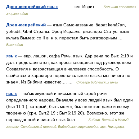
Древнееврейский язык
— см. Иврит …
Большая советская
энциклопедия
Древнееврейский
— язык Самоназвание: ŝəpat kənáʕan,
yəhudit, ʕibrit Страны: Эрец Исраэль, диаспора Статус: язык
культа Вымер: со II в. н.э. перестал быть разговорным …
Википедия
язык
— евр. лашои, сафа Речь, язык. Дар речи по Быт. 2:19 и
дал. представляется, как просыпающаяся под руководством
Создателя и возрастающая в человеке способность. О
свойствах и характере первоначального языка мы ничего не
знаем. Из Библии известно,… …
Словарь библейских имен
язык
— яз’ык звуковой и письменный строй речи
определенного народа. Вначале у всех людей язык был один
(Быт.11:1 ), который, быть может, был понятен даже и всему
творению (срн. Быт.2:19 ; Быт.6:19 20). Возможно, этот же
первозданный и чистый язык был… …
Библия. Ветхий и Новый
заветы. Синодальный перевод. Библейская энциклопедия арх. Никифора.