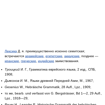
Лексика
Д. я. преимущественно исконно семитская;
встречаются
арамейские
,
египетские
,
аккадские
, позднее —
иранские
,
греческие
,
индийские
заимствования.
Троицкий
И. Г., Грамматика еврейского языка, 2 изд., СПБ,
1908;
Дьяконов
И. М., Языки древней Передней Азии, М., 1967;
Gesenius
W., Hebräische Grammatik, 28 Aufl., Lpz., 1909;
то же,
bearb. und verfasst von G. Bergsträsser, Bd 1—2, 29 Aufl.,
Lpz., 1918—29;
Bauer
H.,
Leander
P., Historische Grammatik der hebräischen