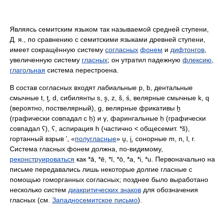
Являясь семитским языком так называемой средней ступени,
Д. я., по сравнению с семитскими языками древней ступени,
имеет сокращённую систему
согласных
фонем
и
дифтонгов
,
увеличенную систему
гласных
; он утратил падежную
флексию
,
глагольная
система перестроена.
В состав согласных входят лабиальные p, b, дентальные
смычные t, t̥, d, сибилянты s, s̥, z, š, ś, велярные смычные k, q
(вероятно, поствелярный), g, велярные фрикативы ḫ
(графически совпадал с ḥ) и γ, фарингальные ḥ (графически
совпадал ʕ), ʕ, аспирация h (частично < общесемит. *š),
гортанный взрыв ʼ, «
полугласные
» u̯, i̯, сонорные m, n, l, r.
Система гласных фонем должна, по-видимому,
реконструироваться
как *ā, *ē, *ī, *ō, *a, *i, *u. Первоначально на
письме передавались лишь некоторые долгие гласные с
помощью гоморганных согласных; позднее было выработано
несколько систем
диакритических знаков
для обозначения
гласных (см.
Западносемитское письмо
).