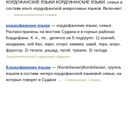
КОРДОФАНСКИЕ ЯЗЫКИ КОРДОФАНСКИЕ ЯЗЫКИ, семья в
составе конго кордофанской макросемьи языков. Включает…
…
Энциклопедический словарь
кордофанские языки
— кордофанские языки, семья .
Распространены на востоке Судана и в горных районах
Кордофана. К. я., по , делятся на 5 подгрупп: 1) коалиб,
кандерма, хей бан, ларо, оторо, кавама, швай, тира, моро,
фрунгор; 2) тегали, рашад, тагой, тумале; 3) талоди …
Энциклопедический справочник «Африка»
Кордофанские языки
— (Kordofanian)Kordofanian, группа
языков в составе нигеро кордофанской языковой семьи, на
которых говорят в Судане …
Страны мира. Словарь