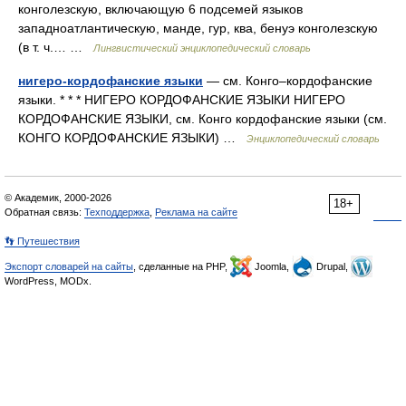
конголезскую, включающую 6 подсемей языков
западноатлантическую, манде, гур, ква, бенуэ конголезскую
(в т. ч.… …
Лингвистический энциклопедический словарь
нигеро-кордофанские языки
— см. Конго–кордофанские
языки. * * * НИГЕРО КОРДОФАНСКИЕ ЯЗЫКИ НИГЕРО
КОРДОФАНСКИЕ ЯЗЫКИ, см. Конго кордофанские языки (см.
КОНГО КОРДОФАНСКИЕ ЯЗЫКИ) …
Энциклопедический словарь
© Академик, 2000-2026
18+
Обратная связь:
Техподдержка
,
Реклама на сайте
👣 Путешествия
Экспорт словарей на сайты
, сделанные на PHP,
Joomla,
Drupal,
WordPress, MODx.