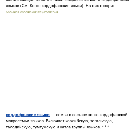
языков (См. Конго кордофанские языки). На них говорит… …
Большая советская энциклопедия
кордофанские языки
— семья в составе конго кордофанской
макросемьи языков. Включает коалибскую, тегальскую,
талодийскую, тумтумскую и катла группы языков. * * *