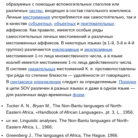
образуемых с помощью вспомогательных глаголов или
различных
частиц
, входящих в состав глагольного комплекса.
Личные
местоимения
употребляются как самостоятельно, так и
в качестве
субъектных
,
объектных
и
притяжательных
аффиксов. Как правило, имеются особые ряды
самостоятельных личных местоимений и различных
местоименных аффиксов. В некоторых языках (в 1‑й, 3‑й и 4‑й
группах) различаются
инклюзивные
и
эксклюзивные
местоимения 1‑го лица множественного числа, а в языке
коалиб имеется местоимение 1‑го лица двойственного числа.
В системе
указательных
местоимений К. я. противопоставлены
три ряда по степени близости — удалённости от говорящего.
В
синтаксисе
определение
следует за определяемым.
Порядок
в цепи SOV различен в разных языках и даже в одном языке —
для различных видо-временных
форм
.
Tucker
A. N.,
Bryan
M., The Non-Bantu languages of North-
Eastern Africa, «Handbook of African Languages», pt. 3, L., 1956;
их же
,
Linguistic analyses. The Non-Bantu languages of North-
Eastern Africa, L., 1966;
Greenberg
J., The languages of Africa, The Hague, 1966.