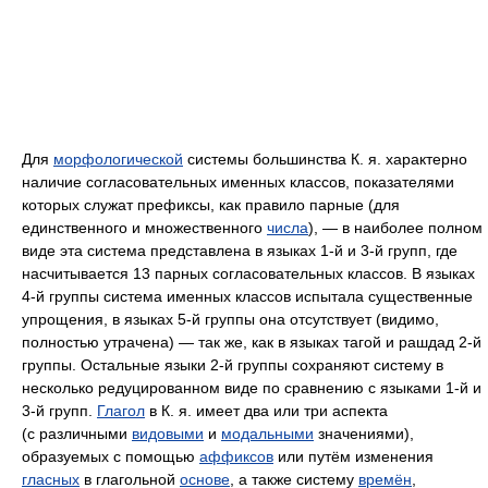
Для
морфологической
системы большинства К. я. характерно
наличие согласовательных именных классов, показателями
которых служат префиксы, как правило парные (для
единственного и множественного
числа
), — в наиболее полном
виде эта система представлена в языках 1‑й и 3‑й групп, где
насчитывается 13 парных согласовательных классов. В языках
4‑й группы система именных классов испытала существенные
упрощения, в языках 5‑й группы она отсутствует (видимо,
полностью утрачена) — так же, как в языках тагой и рашдад 2‑й
группы. Остальные языки 2‑й группы сохраняют систему в
несколько редуцированном виде по сравнению с языками 1‑й и
3‑й групп.
Глагол
в К. я. имеет два или три аспекта
(с различными
видовыми
и
модальными
значениями),
образуемых с помощью
аффиксов
или путём изменения
гласных
в глагольной
основе
, а также систему
времён
,