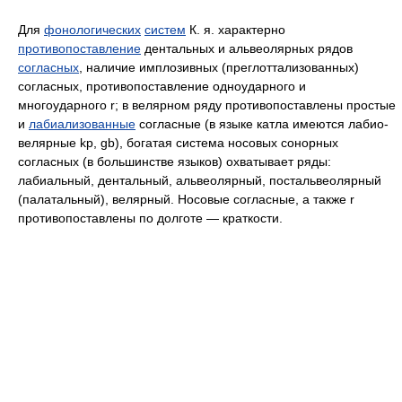
Для
фонологических
систем
К. я. характерно
противопоставление
дентальных и альвеолярных рядов
согласных
, наличие имплозивных (преглоттализованных)
согласных, противопоставление одноударного и
многоударного r; в велярном ряду противопоставлены простые
и
лабиализованные
согласные (в языке катла имеются лабио-
велярные kp, gb), богатая система носовых сонорных
согласных (в большинстве языков) охватывает ряды:
лабиальный, дентальный, альвеолярный, постальвеолярный
(палатальный), велярный. Носовые согласные, а также r
противопоставлены по долготе — краткости.