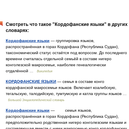
Смотреть что такое "Кордофанские языки" в других
словарях:
Кордофанские языки
— группировка языков,
распространённая в горах Кордофана (Республика Судан),
таксономический статус остаётся под вопросом. До последнего
времени считалась отдельной семьёй в составе нигеро
конголезской макросемьи, наиболее генеалогически
отдалённой …
Википедия
КОРДОФАНСКИЕ ЯЗЫКИ
— семья в составе конго
кордофанской макросемьи языков. Включает коалибскую,
тегальскую, талодийскую, тумтумскую и катла группы языков …
Большой Энциклопедический словарь
Кордофанские языки
— семья языков,
распространённая в горах Кордофана (Республика Судан),
предположительно родственная нигеро конголезским языкам и
составляющая вместе с ними макросемью конго кордофанских