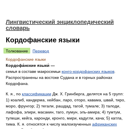
Лингвистический энциклопедический
словарь
Кордофанские языки
Толкование
Перевод
Кордофанские языки
Кордофа́нские языки́ —
семья в составе макросемьи
конго-кордофанских языков
.
Распространены на востоке Судана и в горных районах
Кордофана.
К. я., по
классификации
Дж. Х. Гринберга, делятся на 5 групп:
1) коалиб, кандерма, хейбан, ларо, оторо, кавама, швай, тиро,
моро, фрунгор; 2) тегали, рашдад, тагой, тумале; 3) талоди,
лафофа, элири, масакин, таго, лумун, эль-амира; 4) тумтум,
тулеши, кейга, каронди, кронго, мири, кадугли, кача; 5) катла,
тима. К. я. относятся к числу малоизученных
африканских