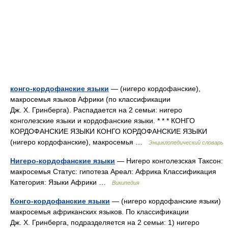
конго-кордофанские языки
— (нигеро кордофанские),
макросемья языков Африки (по классификации
Дж. Х. Гринберга). Распадается на 2 семьи: нигеро
конголезские языки и кордофанские языки. * * * КОНГО
КОРДОФАНСКИЕ ЯЗЫКИ КОНГО КОРДОФАНСКИЕ ЯЗЫКИ
(нигеро кордофанские), макросемья …
Энциклопедический словарь
Нигеро-кордофанские языки
— Нигеро конголезская Таксон:
макросемья Статус: гипотеза Ареал: Африка Классификация
Категория: Языки Африки …
Википедия
Конго-кордофанские языки
— (нигеро кордофанские языки)
макросемья африканских языков. По классификации
Дж. Х. Гринберга, подразделяется на 2 семьи: 1) нигеро