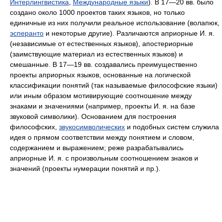
Интерлингвистика
,
Международные языки
). В 17—20 вв. было
создано около 1000 проектов таких языков, но только
единичные из них получили реальное использование (волапюк,
эсперанто
и некоторые другие). Различаются априорные И. я.
(независимые от естественных языков), апостериорные
(заимствующие материал из естественных языков) и
смешанные. В 17—19 вв. создавались преимущественно
проекты априорных языков, основанные на логической
классификации понятий (так называемые философские языки)
или иным образом мотивирующие соотношение между
знаками и значениями (например, проекты И. я. на базе
звуковой символики). Основанием для построения
философских,
звукосимволических
и подобных систем служила
идея о прямом соответствии между понятием и словом,
содержанием и выражением; реже разрабатывались
априорные И. я. с произвольным соотношением знаков и
значений (проекты нумерации понятий и пр.).