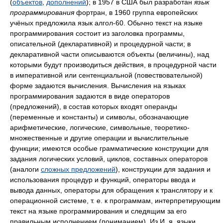
(
объектов
,
дополнений
); в 1957 в США был разработан
язык
программирования
фортран, в 1960 группа европейских
учёных предложила язык алгол-60. Обычно текст на языке
программирования состоит из заголовка программы,
описательной (декларативной) и процедурной части; в
декларативной части описываются объекты (величины), над
которыми будут производиться действия, в процедурной части
в императивной или сентенциальной (повествовательной)
форме задаются вычисления. Вычисления на языках
программирования задаются в виде операторов
(предложений), в состав которых входят операнды
(переменные и константы) и символы, обозначающие
арифметические, логические, символьные, теоретико-
множественные и другие операции и вычислительные
функции; имеются особые грамматические конструкции для
задания логических условий, циклов, составных операторов
(аналоги
сложных предложений
), конструкции для задания и
использования процедур и функций, операторы ввода и
вывода данных, операторы для обращения к транслятору и к
операционной системе, т. е. к программам, интерпретирующим
текст на языке программирования и следящим за его
правильным исполнением (пониманием). Из И. я. языки