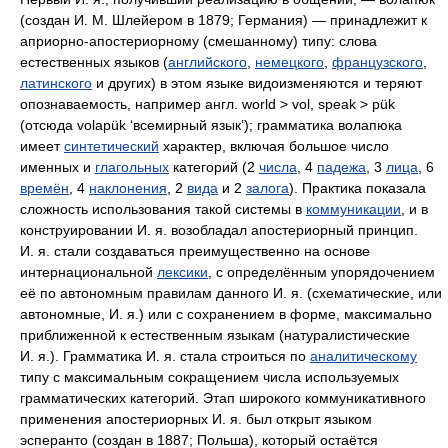
(создан И. М. Шлейером в 1879; Германия) — принадлежит к
априорно-апостериорному (смешанному) типу: слова
естественных языков (
английского
,
немецкого
,
французского
,
латинского
и других) в этом языке видоизменяются и теряют
опознаваемость, например англ.
world
> vol,
speak
> pük
(отсюда volapük ‘всемирный язык’); грамматика волапюка
имеет
синтетический
характер, включая большое число
именных и
глагольных
категорий (2
числа
, 4
падежа
, 3
лица
, 6
времён
, 4
наклонения
, 2
вида
и 2
залога
). Практика показала
сложность использования такой системы в
коммуникации
, и в
конструировании И. я. возобладал апостериорный принцип.
И. я. стали создаваться преимущественно на основе
интернациональной
лексики
, с определённым упорядочением
её по автономным правилам данного И. я. (схематические, или
автономные, И. я.) или с сохранением в форме, максимально
приближенной к естественным языкам (натуралистические
И. я.). Грамматика И. я. стала строиться по
аналитическому
типу с максимальным сокращением числа используемых
грамматических категорий. Этап широкого коммуникативного
применения апостериорных И. я. был открыт языком
эсперанто (создан в 1887; Польша), который остаётся