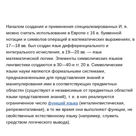
Началом создания и применения специализированных И. я.
можно считать использование в Европе с 16 в. буквенной
нотации и символов операций в математических выражениях; в
17—18 вв. был создан язык дифференциального и
интегрального исчисления, в 19—20 вв. — язык
математической логики. Элементы символических языков
лингвистики создаются в 30—40‑е гг. 20 в. Символические
языки науки являются формальными системами,
предназначенными для представления знаний и
манипулирования ими в соответствующих предметных
областях (существуют и независимые от предметных областей
языки представления знаний), т. е. в них реализуются
ограниченное число
функций языка
(металингвистическая,
репрезентативная), в то же время они выполняют функции, не
свойственные естественному языку (например, служить
средством логического вывода).