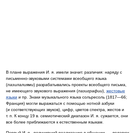
В плане выражения И. я. имели значит. различия: наряду с
письменно-звуковыми системами всеобщего языка
(
пазилалиями
) разрабатывались проекты всеобщего письма,
не имеющего звукового выражения (
пазиграфии
),
жестовые
языки
и пр. Знаки музыкального языка сольресоль (1817—66;
Франция) могли выражаться с помощью нотной азбуки
(и соответствующих звуков), цифр, цветов спектра, жестов и
т. п. К концу 19 в. семиотический диапазон И. я. сужается, они
все более приближаются к естественным языкам.
Первый И. я., получивший реализацию в общении, — волапюк