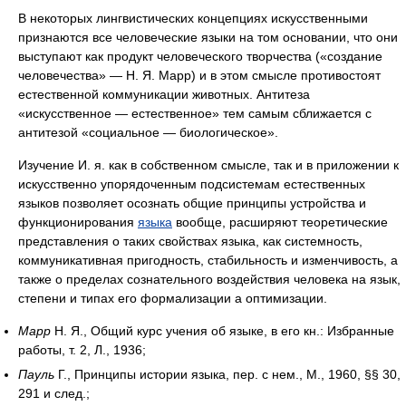
В некоторых лингвистических концепциях искусственными
признаются все человеческие языки на том основании, что они
выступают как продукт человеческого творчества («создание
человечества» — Н. Я. Марр) и в этом смысле противостоят
естественной коммуникации животных. Антитеза
«искусственное — естественное» тем самым сближается с
антитезой «социальное — биологическое».
Изучение И. я. как в собственном смысле, так и в приложении к
искусственно упорядоченным подсистемам естественных
языков позволяет осознать общие принципы устройства и
функционирования
языка
вообще, расширяют теоретические
представления о таких свойствах языка, как системность,
коммуникативная пригодность, стабильность и изменчивость, а
также о пределах сознательного воздействия человека на язык,
степени и типах его формализации а оптимизации.
Марр
Н. Я., Общий курс учения об языке, в его кн.: Избранные
работы, т. 2, Л., 1936;
Пауль
Г., Принципы истории языка, пер. с нем., М., 1960, §§ 30,
291 и след.;