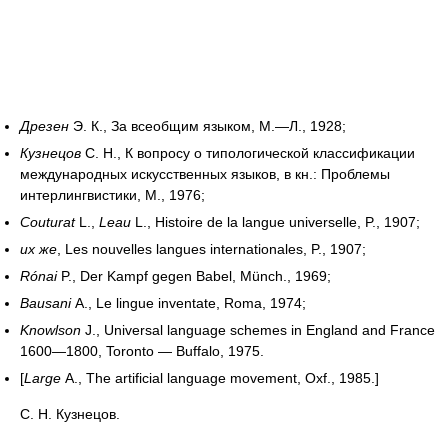
Дрезен
Э. К., За всеобщим языком, М.—Л., 1928;
Кузнецов
С. Н., К вопросу о типологической классификации
международных искусственных языков, в кн.: Проблемы
интерлингвистики, М., 1976;
Couturat
L.,
Leau
L., Histoire de la langue universelle, P., 1907;
их же
,
Les nouvelles langues internationales, P., 1907;
Rónai
P., Der Kampf gegen Babel, Münch., 1969;
Bausani
A., Le lingue inventate, Roma, 1974;
Knowlson
J., Universal language schemes in England and France
1600—1800, Toronto — Buffalo, 1975.
[
Large
A., The artificial language movement, Oxf., 1985.]
С. Н. Кузнецов.