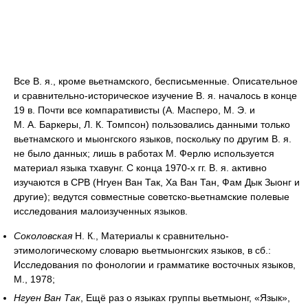
Все В. я., кроме вьетнамского, бесписьменные. Описательное
и сравнительно-историческое изучение В. я. началось в конце
19 в. Почти все компаративисты (А. Масперо, М. Э. и
М. А. Баркеры, Л. К. Томпсон) пользовались данными только
вьетнамского и мыонгского языков, поскольку по другим В. я.
не было данных; лишь в работах М. Ферлю используется
материал языка тхавунг. С конца 1970‑х гг. В. я. активно
изучаются в СРВ (Нгуен Ван Так, Ха Ван Тан, Фам Дык Зыонг и
другие); ведутся совместные советско-вьетнамские полевые
исследования малоизученных языков.
Соколовская
Н. К., Материалы к сравнительно-
этимологическому словарю вьетмыонгских языков, в сб.:
Исследования по фонологии и грамматике восточных языков,
М., 1978;
Нгуен Ван Так
, Ещё раз о языках группы вьетмыонг, «Язык»,