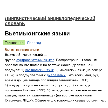
Лингвистический энциклопедический
словарь
Вьетмыонгские языки
Толкование
Перевод
Вьетмыонгские языки
Вьетмыо́нгские языки́ —
группа
аустроазиатских языков
. Распространены главным
образом во Вьетнаме и на востоке Лаоса. Делятся на 5
подгрупп: 1)
вьетнамский язык
; 2) мыонгский язык (на севере
СРВ); 3) подгруппа тьыт с
диалектами
шать (сек), май, рук,
арем и др. (на западе провинции Биньчитхьен, СРВ);
4) подгруппа куой — языки понг, хунг и др. (на западе
провинции Нгетинь, СРВ); 5) западночыонгшонские языки —
тхавунг, пакатан, катьямпонгхук (на востоке провинции
Кхаммуан, ЛНДР). Общее число говорящих свыше 60 млн. чел.