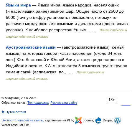
Языки мира
— Языки мира языки народов, населяющих
(и населявших ранее) земной шар. Общее число от 2500 до
5000 (точную цифру установить невозможно, потому что
различие между разными языками и диалектами одного языка
условно). К наиболее распространённым… …
Лингвистический
энциклопедический словарь
Аустроазиатские языки
— (австроазиатские языки) семья
языков, на которых говорит часть населения (около 84 млн.
чел.) Юго Восточной и Южной Азии, а также ряда островов в
Индийском океане. К А. я. относятся 8 языковых групп: группа
семанг сакай (аслианская по… …
Лингвистический
энциклопедический словарь
© Академик, 2000-2026
18+
Обратная связь:
Техподдержка
,
Реклама на сайте
👣 Путешествия
Экспорт словарей на сайты
, сделанные на PHP,
Joomla,
Drupal,
WordPress, MODx.