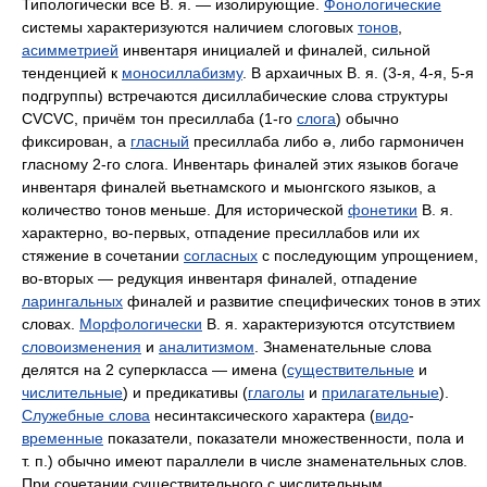
Типологически все В. я. — изолирующие.
Фонологические
системы характеризуются наличием слоговых
тонов
,
асимметрией
инвентаря инициалей и финалей, сильной
тенденцией к
моносиллабизму
. В архаичных В. я. (3‑я, 4‑я, 5‑я
подгруппы) встречаются дисиллабические слова структуры
CVCVC, причём тон пресиллаба (1‑го
слога
) обычно
фиксирован, а
гласный
пресиллаба либо ə, либо гармоничен
гласному 2‑го слога. Инвентарь финалей этих языков богаче
инвентаря финалей вьетнамского и мыонгского языков, а
количество тонов меньше. Для исторической
фонетики
В. я.
характерно, во-первых, отпадение пресиллабов или их
стяжение в сочетании
согласных
с последующим упрощением,
во-вторых — редукция инвентаря финалей, отпадение
ларингальных
финалей и развитие специфических тонов в этих
словах.
Морфологически
В. я. характеризуются отсутствием
словоизменения
и
аналитизмом
. Знаменательные слова
делятся на 2 суперкласса — имена (
существительные
и
числительные
) и предикативы (
глаголы
и
прилагательные
).
Служебные слова
несинтаксического характера (
видо
-
временные
показатели, показатели множественности, пола и
т. п.) обычно имеют параллели в числе знаменательных слов.
При сочетании существительного с числительным,