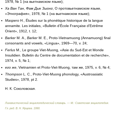
1978, № 1 (на вьетнамском языке);
Ха Ван Тан
,
Фам Дык Зыонг
, О протовьетнамском языке,
«Этнография», 1978, № 1 (на вьетнамском языке);
Maspero
H., Études sur la phonétique historique de la langue
annamite. Les initiales, «Bulletin d’École Française d’Extrême
Orient», 1912, t. 12;
Barker
M. A.,
Barker
M. E., Proto-Vietnamuong (Annamuong) final
consonants and vowels, «Lingua», 1969—70, v. 24;
Ferlus
M., Le groupe Viet-Muong, «Asie du Sud-Est et Monde
Insulidien. Bulletin du Centre de documentation et de recherche»,
1974, v. 5, № 1;
его же
,
Vietnamien et Proto-Viet-Muong,
там же, 1975, v. 6, № 4;
Thompson
L. C., Proto-Viet-Muong phonology, «Austroasiatic
Studies», 1978, pt 2.
Н. К. Соколовская.
Лингвистический энциклопедический словарь. — М.: Советская энциклопедия
.
Гл. ред. В. Н. Ярцева
.
1990
.