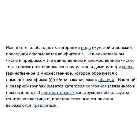
Имя в Б.‑л. я. обладает категориями
рода
(мужской и женский;
последний оформляется конфиксом t‑...‑t в единственном
числе и префиксом t- в единственном и множественном числе;
те же показатели оформляют сингулятив и диминутив) и
числа
[единственное и множественное, которое образуется с
помощью суффикса (i)n и/или вокалического
аблаута
]. В южной
и северной группах имеется категория
состояния
(связанного и
несвязанного). В
притяжательных
конструкциях используется
генитивная частица n, пространственные отношения
выражаются
предлогами
.