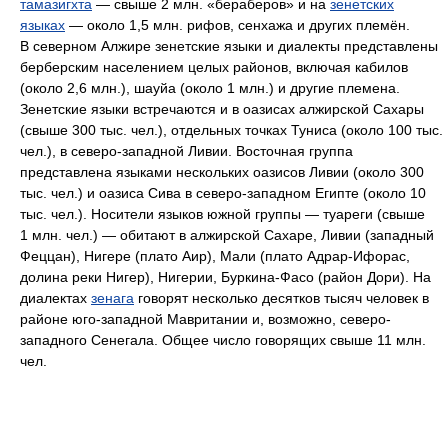
тамазигхта
— свыше 2 млн. «бераберов» и на
зенетских
языках
— около 1,5 млн. рифов, сенхажа и других племён.
В северном Алжире зенетские языки и диалекты представлены
берберским населением целых районов, включая кабилов
(около 2,6 млн.), шауйа (около 1 млн.) и другие племена.
Зенетские языки встречаются и в оазисах алжирской Сахары
(свыше 300 тыс. чел.), отдельных точках Туниса (около 100 тыс.
чел.), в северо-западной Ливии. Восточная группа
представлена языками нескольких оазисов Ливии (около 300
тыс. чел.) и оазиса Сива в северо-западном Египте (около 10
тыс. чел.). Носители языков южной группы — туареги (свыше
1 млн. чел.) — обитают в алжирской Сахаре, Ливии (западный
Феццан), Нигере (плато Аир), Мали (плато Адрар-Ифорас,
долина реки Нигер), Нигерии, Буркина-Фасо (район Дори). На
диалектах
зенага
говорят несколько десятков тысяч человек в
районе юго-западной Мавритании и, возможно, северо-
западного Сенегала. Общее число говорящих свыше 11 млн.
чел.