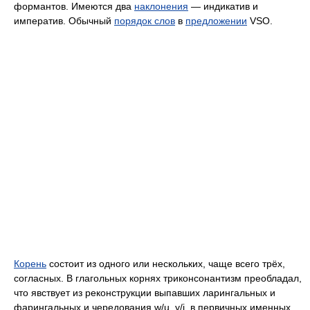
формантов. Имеются два
наклонения
— индикатив и
императив. Обычный
порядок слов
в
предложении
VSO.
Корень
состоит из одного или нескольких, чаще всего трёх,
согласных. В глагольных корнях триконсонантизм преобладал,
что явствует из реконструкции выпавших ларингальных и
фарингальных и чередования w/u, y/i, в первичных именных