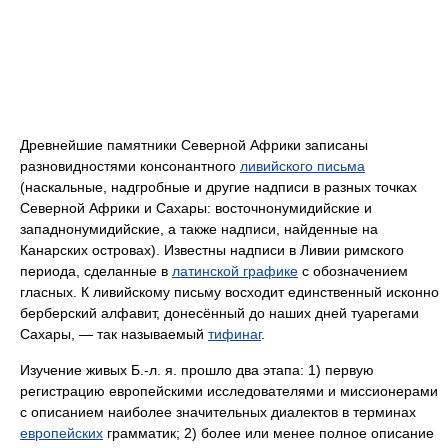
Древнейшие памятники Северной Африки записаны
разновидностями консонантного
ливийского письма
(наскальные, надгробные и другие надписи в разных точках
Северной Африки и Сахары: восточнонумидийские и
западнонумидийские, а также надписи, найденные на
Канарских островах). Известны надписи в Ливии римского
периода, сделанные в
латинской графике
с обозначением
гласных. К ливийскому письму восходит единственный исконно
берберский алфавит, донесённый до наших дней туарегами
Сахары, — так называемый
тифинаг
.
Изучение живых Б.‑л. я. прошло два этапа: 1) первую
регистрацию европейскими исследователями и миссионерами
с описанием наиболее значительных диалектов в терминах
европейских
грамматик; 2) более или менее полное описание