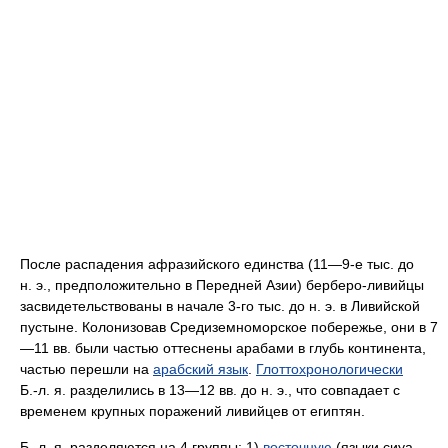
После распадения афразийского единства (11—9‑е тыс. до
н. э., предположительно в Передней Азии) берберо-ливийцы
засвидетельствованы в начале 3‑го тыс. до н. э. в Ливийской
пустыне. Колонизовав Средиземноморское побережье, они в 7
—11 вв. были частью оттеснены арабами в глубь континента,
частью перешли на
арабский язык
.
Глоттохронологически
Б.‑л. я. разделились в 13—12 вв. до н. э., что совпадает с
временем крупных поражений ливийцев от египтян.
Б.‑л. я. разделяются на 4 группы:
1)
восточную
(языки сиуа,