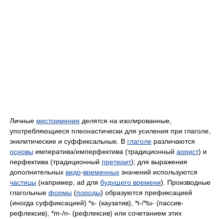
Личные
местоимения
делятся на изолированные,
употребляющиеся плеонастически для усиления при глаголе,
энклитические и суффиксальные. В
глаголе
различаются
основы
императива​/​имперфектива (традиционный
аорист
) и
перфектива (традиционный
претерит
); для выражения
дополнительных
видо
-
временных
значений используются
частицы
(например, ad для
будущего времени
). Производные
глагольные
формы
(
породы
) образуются префиксацией
(иногда суффиксацией) *s- (каузатив), *t‑/*tu- (пассив-
рефлексив), *m‑/n- (рефлексив) или сочетанием этих