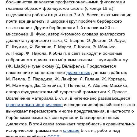
большинства диалектов профессиональными филологами
главным образом французской школы (с конца 19 в.);
выделяются работы отца и сына Р. и А. Бассе, охватывающие
почти все диалекты и широкий круг проблем берберского
языкознания. Другие берберологи 1‑й половины 20 в.:
миссионер Ш. Фуко, автор 4‑томного словаря ахаггарского
диалекта туарегского языка, С. Бьярне, Э. Дестен, Э. Лауст,
Г. Штумме, Ф. Бегвино, Г. Марси, Г. Колен, Э. Ибаньес,
А. Пикар, Ф. Никола. К 50‑м гг. в свет выходят и основные
собрания материалов по мёртвым языкам — нумидийскому
(Ж. Шабо) и гуанчскому (Д. Вёльфель). Продолжается
накопление и сопоставление
диалектных
данных в работах
М. Пелла, Б. Парадизи, Ж. Ланфри, Л. Галана, Ж. Кортада,
М. Маммери, Дж. Эплгейта, Т. Пенчена, А. Абд эль-Массиха,
автора фундаментальной туарегской грамматики К. Прассе.
Вовлечение материала Б.‑л. я. в интенсивно развивающееся
сравнительно-историческое
исследование афразийских языков
вынуждает пересмотреть многие представления, в частности о
берберском языке как совокупности близкородственных
диалектов. В этой связи возникает потребность в сравнительно-
исторической грамматике и
словаре
Б.‑л. я., работа над
которыми ведётся в
СССР
.