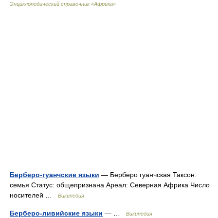
Энциклопедический справочник «Африка»
Берберо-гуанчские языки
— Берберо гуанчская Таксон:
семья Статус: общепризнана Ареал: Северная Африка Число
носителей …
Википедия
Берберо-ливийские языки
— …
Википедия