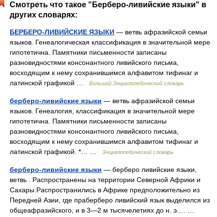
Смотреть что такое "Берберо-ливийские языки" в
других словарях:
БЕРБЕРО-ЛИВИЙСКИЕ ЯЗЫКИ
— ветвь афразийской семьи
языков. Генеалогическая классификация в значительной мере
гипотетична. Памятники письменности записаны
разновидностями консонантного ливийского письма,
восходящим к нему сохранившимся алфавитом тифинаг и
латинской графикой …
Большой Энциклопедический словарь
берберо-ливийские языки
— ветвь афразийской семьи
языков. Генеалогия, классификация в значительной мере
гипотетична. Памятники письменности записаны
разновидностями консонантного ливийского письма,
восходящим к нему сохранившимся алфавитом тифинаг и
латинской графикой. *… …
Энциклопедический словарь
берберо-ливийские языки
— берберо ливийские языки,
ветвь . Распространены на территории Северной Африки и
Сахары.Распространились в Африке предположительно из
Передней Азии, где праберберо ливийский язык выделился из
общеафразийского, и в 3—2 м тысячелетиях до н. э.… …