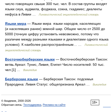
число говорящих свыше 300 тыс. чел. В состав группы входят
языки сиуа, ауджила, фоджаха, сокна, гхадамес; диалекты
нефуса в Ливии …
Лингвистический энциклопедический словарь
Языки мира
— Языки мира языки народов, населяющих
(и населявших ранее) земной шар. Общее число от 2500 до
5000 (точную цифру установить невозможно, потому что
различие между разными языками и диалектами одного языка
условно). К наиболее распространённым… …
Лингвистический
энциклопедический словарь
Восточноберберские языки
— Восточноберберская Таксон:
ветвь Ареал: Тунис, Ливия, Египет Число носителей: 50 тыс.
чел.[1] …
Википедия
Берберские языки
— Берберская Таксон: подсемья
Прародина: Ливия Статус: общепризнана Ареал …
Википедия
© Академик, 2000-2026
18+
Обратная связь:
Техподдержка
,
Реклама на сайте