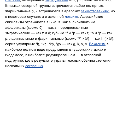
гласным
; позиционное
чередование
w/u, y/i, развитие ww > gg.
В языках северной группы встречаются лабио-велярные.
Фарингальные ḥ, ʕ встречаются в арабских
заимствованиях
, но
в некоторых случаях и в исконной
лексике
. Афразийские
сибилянты отражаются в Б.‑л. я. как s; сибилянтные
аффрикаты (кроме č) — как z; переднеязычные
эмфатические — как ẓ и ḍ; губные *f и *p — как f; *b и *ṗ — как
p; ларингальные и фарингальные (кроме *ʕ > ∅) — как h (> ∅);
серия увулярных *ḫ, *kḫ, *ḳḫ, *gγ — как g, k, γ, γ.
Вокализм
в
наиболее полном виде представлен в туарегских языках и
гхадамесе, в наиболее редуцированном — в атласской
подгруппе, где в результате утраты гласных обычны стечения
нескольких
согласных
.