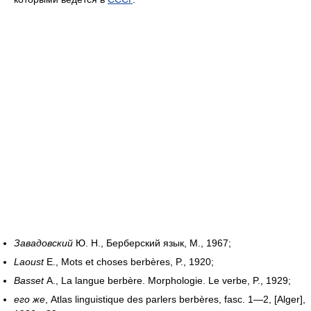
Завадовский
Ю. Н., Берберский язык, М., 1967;
Laoust
E., Mots et choses berbères, P., 1920;
Basset
A., La langue berbère. Morphologie. Le verbe, P., 1929;
его же
,
Atlas linguistique des parlers berbères, fasc. 1—2, [Alger],