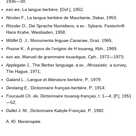
1936—39;
его же
,
La langue berbère, [Oxf.], 1952;
Nicolas
F., La langue berbère de Mauritanie, Dakar, 1953;
Rössler
O., Die Sprache Numidiens,
в кн.:
Sybaris. Festschrift
Hans Krahe, Wiesbaden, 1958;
Wölfel
D. J., Monumenta linguae Canariae, Graz, 1965;
Prasse
K., À propos de l’origine de H touareg, Kbh., 1969;
его же
,
Manuel de grammaire touarègue, Cph., 1972—1973;
Applegate
J., The Berber language,
в кн.:
Afroasiatic: a survey,
The Hague, 1971;
Galand
L., Langue et littérature berbère, P., 1979.
Destaing
E., Dictionnaire français-berbère, P., 1914;
Foucauld Ch. de
, Dictionnaire touareg-français, t. 1—4, [P.], 1951
—52;
Dallet
J.-M., Dictionnaire Kabyle-Français, P., 1982.
А. Ю. Милитарёв.