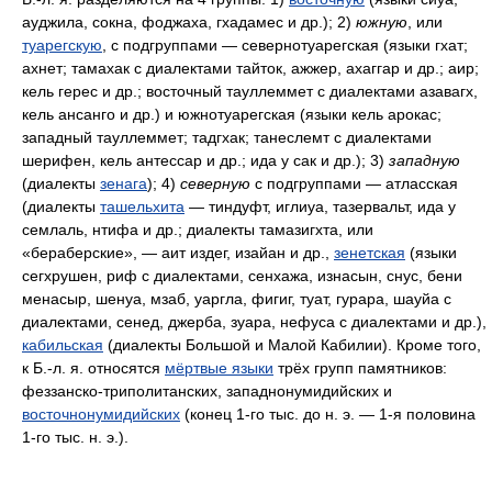
ауджила, сокна, фоджаха, гхадамес и др.); 2)
южную
, или
туарегскую
, с подгруппами — севернотуарегская (языки гхат;
ахнет; тамахак с диалектами тайток, ажжер, ахаггар и др.; аир;
кель герес и др.; восточный тауллеммет с диалектами азавагх,
кель ансанго и др.) и южнотуарегская (языки кель арокас;
западный тауллеммет; тадгхак; танеслемт с диалектами
шерифен, кель антессар и др.; ида у сак и др.); 3)
западную
(диалекты
зенага
); 4)
северную
с подгруппами — атласская
(диалекты
ташельхита
— тиндуфт, иглиуа, тазервальт, ида у
семлаль, нтифа и др.; диалекты тамазигхта, или
«бераберские», — аит издег, изайан и др.,
зенетская
(языки
сегхрушен, риф с диалектами, сенхажа, изнасын, снус, бени
менасыр, шенуа, мзаб, уаргла, фигиг, туат, гурара, шауйа с
диалектами, сенед, джерба, зуара, нефуса с диалектами и др.),
кабильская
(диалекты Большой и Малой Кабилии). Кроме того,
к Б.‑л. я. относятся
мёртвые языки
трёх групп памятников:
феззанско-триполитанских, западнонумидийских и
восточнонумидийских
(конец 1‑го тыс. до н. э. — 1‑я половина
1‑го тыс. н. э.).