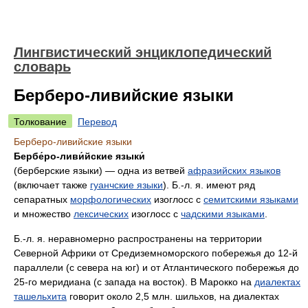
Лингвистический энциклопедический
словарь
Берберо-ливийские языки
Толкование
Перевод
Берберо-ливийские языки
Бербе́ро-ливи́йские языки́
(берберские языки) — одна из ветвей
афразийских языков
(включает также
гуанчские языки
). Б.‑л. я. имеют ряд
сепаратных
морфологических
изоглосс с
семитскими языками
и множество
лексических
изоглосс с
чадскими языками
.
Б.‑л. я. неравномерно распространены на территории
Северной Африки от Средиземноморского побережья до 12‑й
параллели (с севера на юг) и от Атлантического побережья до
25‑го меридиана (с запада на восток). В Марокко на
диалектах
ташельхита
говорит около 2,5 млн. шильхов, на диалектах