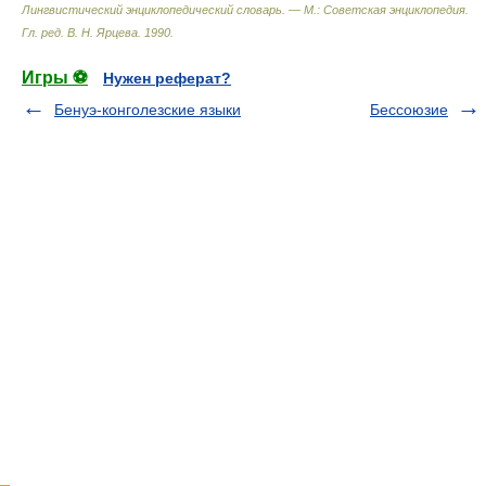
Лингвистический энциклопедический словарь. — М.: Советская энциклопедия
.
Гл. ред. В. Н. Ярцева
.
1990
.
Игры ⚽
Нужен реферат?
Бенуэ-конголезские языки
Бессоюзие