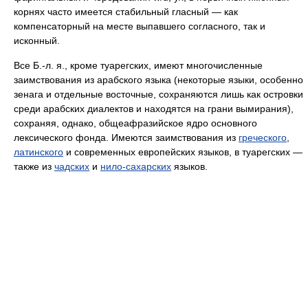
корнях часто имеется стабильный гласный — как
компенсаторный на месте выпавшего согласного, так и
исконный.
Все Б.‑л. я., кроме туарегских, имеют многочисленные
заимствования из арабского языка (некоторые языки, особенно
зенага и отдельные восточные, сохраняются лишь как островки
среди арабских диалектов и находятся на грани вымирания),
сохраняя, однако, общеафразийское ядро основного
лексического фонда. Имеются заимствования из
греческого
,
латинского
и современных европейских языков, в туарегских —
также из
чадских
и
нило-сахарских
языков.