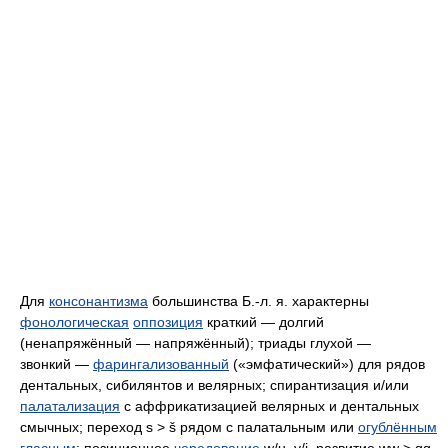
Для
консонантизма
большинства Б.‑л. я. характерны
фонологическая
оппозиция
краткий — долгий
(ненапряжённый — напряжённый); триады глухой —
звонкий —
фарингализованный
(«эмфатический») для рядов
дентальных, сибилянтов и велярных; спирантизация и/или
палатализация
с аффрикатизацией велярных и дентальных
смычных; переход s > š рядом с палатальным или
огублённым