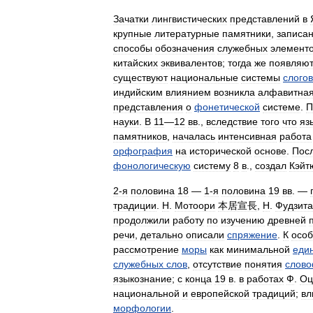
Зачатки
лингвистических
представлений
в
крупные
литературные
памятники
,
записа
способы
обозначения
служебных
элемент
китайских
эквивалентов
;
тогда
же
появляю
существуют
национальные
системы
слогов
индийским
влиянием
возникла
алфавитна
представления
о
фонетической
системе
.
П
науки
.
В
11
—
12
вв
.,
вследствие
того
что
яз
памятников
,
началась
интенсивная
работа
орфография
на
исторической
основе
.
Пос
фонологическую
систему
8
в
.,
создал
Кэйт
2‑я
половина
18
—
1‑я
половина
19
вв
. —
традиции
.
Н
.
Мотоори
本居宣長
,
Н
.
Фудзит
продолжили
работу
по
изучению
древней
речи
,
детально
описали
спряжение
.
К
осо
рассмотрение
моры
как
минимальной
еди
служебных
слов
,
отсутствие
понятия
слов
языкознание
;
с
конца
19
в
.
в
работах
Ф
.
Оц
национальной
и
европейской
традиций
;
вл
морфологии
.