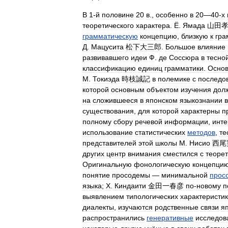
В
1‑й
половине
20
в
.,
особенно
в
20
—
40‑х
теоретического
характера
.
Ё
.
Ямада
山田
грамматическую
концепцию
,
близкую
к
гра
Д
.
Мацусита
松下大三郎
.
Большое
влияние
развивавшего
идеи
Ф
.
де
Соссюра
в
тесно
классификацию
единиц
грамматики
.
Осно
М
.
Токиэда
時枝誠記
в
полемике
с
последо
которой
основным
объектом
изучения
дол
на
сложившееся
в
японском
языкознании
в
существования
,
для
которой
характерны
п
полному
сбору
речевой
информации
,
инте
использование
статистических
методов
,
те
представителей
этой
школы
М
.
Нисио
西尾
других
центр
внимания
сместился
с
теорет
Оригинальную
фонологическую
концепци
понятие
просодемы
—
минимальной
прос
языка
;
Х
.
Киндаити
金田一春彦
по
-
новому
п
выявлением
типологических
характеристик
диалекты
,
изучаются
родственные
связи
я
распространились
генеративные
исследов