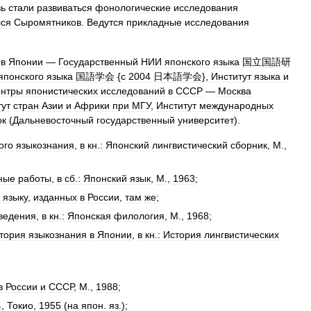
вь
стали
развиваться
фонологические
исследования
лся
Сыромятников
.
Ведутся
прикладные
исследования
в
Японии
—
Государственный
НИИ
японского
языка
国立国語研
японского
языка
国語学会
{
с
2004
日本語学会
},
Институт
языка
и
нтры
японистических
исследований
в
СССР
—
Москва
тут
стран
Азии
и
Африки
при
МГУ
,
Институт
международных
ок
(
Дальневосточный
государственный
университет
).
ого
языкознания
,
в
кн
.
:
Японский
лингвистический
сборник
,
М
.,
ные
работы
,
в
сб
.
:
Японский
язык
,
М
.,
1963
;
языку
,
изданных
в
России
,
там
же
;
ведения
,
в
кн
.
:
Японская
филология
,
М
.,
1968
;
тория
языкознания
в
Японии
,
в
кн
.
:
История
лингвистических
в
России
и
СССР
,
М
.,
1988
;
典
,
Токио
,
1955
(
на
япон
.
яз
.);