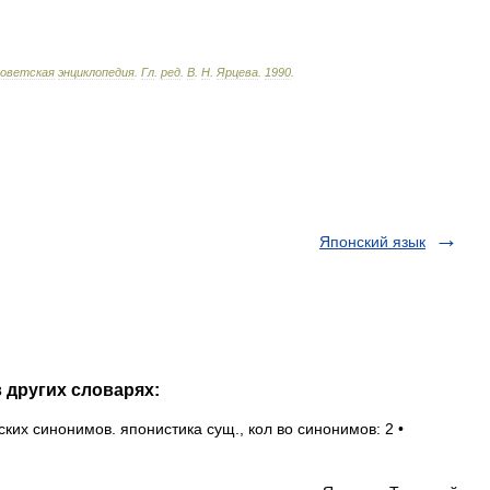
оветская
энциклопедия
.
Гл
.
ред
.
В
.
Н
.
Ярцева
.
1990
.
Японский язык
 других словарях:
их синонимов. японистика сущ., кол во синонимов: 2 •