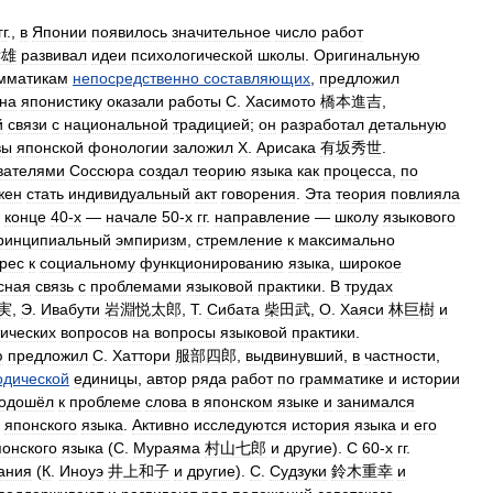
гг
.,
в
Японии
появилось
значительное
число
работ
孝雄
развивал
идеи
психологической
школы
.
Оригинальную
мматикам
непосредственно
составляющих
,
предложил
на
японистику
оказали
работы
С
.
Хасимото
橋本進吉
,
й
связи
с
национальной
традицией
;
он
разработал
детальную
вы
японской
фонологии
заложил
Х
.
Арисака
有坂秀世
.
вателями
Соссюра
создал
теорию
языка
как
процесса
,
по
жен
стать
индивидуальный
акт
говорения
.
Эта
теория
повлияла
конце
40‑х
—
начале
50‑х
гг
.
направление
—
школу
языкового
ринципиальный
эмпиризм
,
стремление
к
максимально
рес
к
социальному
функционированию
языка
,
широкое
сная
связь
с
проблемами
языковой
практики
.
В
трудах
実
,
Э
.
Ивабути
岩淵悦太郎
,
Т
.
Сибата
柴田武
,
О
.
Хаяси
林巨樹
и
ических
вопросов
на
вопросы
языковой
практики
.
ю
предложил
С
.
Хаттори
服部四郎
,
выдвинувший
,
в
частности
,
одической
единицы
,
автор
ряда
работ
по
грамматике
и
истории
одошёл
к
проблеме
слова
в
японском
языке
и
занимался
японского
языка
.
Активно
исследуются
история
языка
и
его
понского
языка
(
С
.
Мураяма
村山七郎
и
другие
).
С
60‑х
гг
.
ания
(
К
.
Иноуэ
井上和子
и
другие
).
С
.
Судзуки
鈴木重幸
и