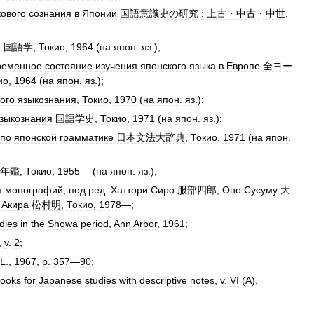
кового
сознания
в
Японии
国語意識史の研究
:
上古・中古・中世
,
е
国語学
,
Токио
,
1964
(
на
япон
.
яз
.);
ременное
состояние
изучения
японского
языка
в
Европе
全ヨー
ио
,
1964
(
на
япон
.
яз
.);
ого
языкознания
,
Токио
,
1970
(
на
япон
.
яз
.);
зыкознания
国語学史
,
Токио
,
1971
(
на
япон
.
яз
.);
по
японской
грамматике
日本文法大辞典
,
Токио
,
1971
(
на
япон
.
年鑑
,
Токио
,
1955
— (
на
япон
.
яз
.);
я
монографий
,
под
ред
.
Хаттори
Сиро
服部四郎
,
Оно
Сусуму
大
Акира
松村明
,
Токио
,
1978
—;
dies
in
the
Showa
period
,
Ann
Arbor
,
1961
;
,
v
.
2
;
L
.,
1967
,
p
.
357
—
90
;
ooks
for
Japanese
studies
with
descriptive
notes
,
v
.
VI
(
A
),