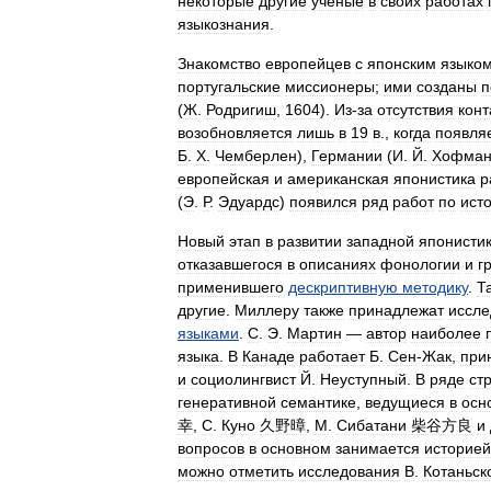
некоторые
другие
учёные
в
своих
работах
языкознания
.
Знакомство
европейцев
с
японским
языко
португальские
миссионеры
;
ими
созданы
п
(
Ж
.
Родригиш
,
1604
).
Из
-
за
отсутствия
конт
возобновляется
лишь
в
19
в
.,
когда
появля
Б
.
Х
.
Чемберлен
),
Германии
(
И
.
Й
.
Хофма
европейская
и
американская
японистика
р
(
Э
.
Р
.
Эдуардс
)
появился
ряд
работ
по
ист
Новый
этап
в
развитии
западной
японисти
отказавшегося
в
описаниях
фонологии
и
г
применившего
дескриптивную
методику
.
Т
другие
.
Миллеру
также
принадлежат
иссле
языками
.
С
.
Э
.
Мартин
—
автор
наиболее
языка
.
В
Канаде
работает
Б
.
Сен
-
Жак
,
при
и
социолингвист
Й
.
Неуступный
.
В
ряде
ст
генеративной
семантике
,
ведущиеся
в
осн
幸
,
С
.
Куно
久野暲
,
М
.
Сибатани
柴谷方良
и
вопросов
в
основном
занимается
историей
можно
отметить
исследования
В
.
Котаньск