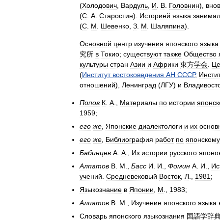
(
Холодович
,
Вардуль
,
И
.
В
.
Головнин
),
вно
(
С
.
А
.
Старостин
).
Историей
языка
занима
(
С
.
М
.
Шевенко
,
З
.
М
.
Шаляпина
).
Основной
центр
изучения
японского
языка
究所
в
Токио
;
существуют
также
Общество
культуры
стран
Азии
и
Африки
東方学会
.
Це
(
Институт
востоковедения
АН
СССР
,
Инсти
отношений
),
Ленинград
(
ЛГУ
)
и
Владивост
Попов
К
.
А
.,
Материалы
по
истории
японск
1959
;
его
же
,
Японские
диалектологи
и
их
основ
его
же
,
Библиография
работ
по
японскому
Бабинцев
А
.
А
.,
Из
истории
русского
японо
Алпатов
В
.
М
.,
Басс
И
.
И
.,
Фомин
А
.
И
.,
Ис
учений
.
Средневековый
Восток
,
Л
.,
1981
;
Языкознание
в
Японии
,
М
.,
1983
;
Алпатов
В
.
М
.,
Изучение
японского
языка
Словарь
японского
языкознания
国語学辞