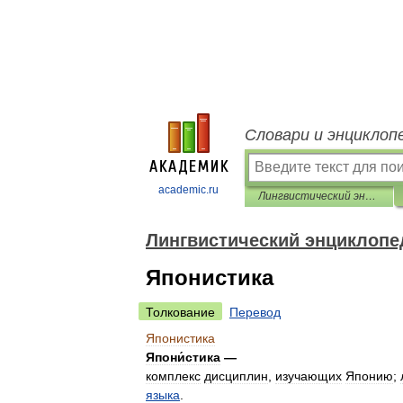
Словари и энциклоп
academic.ru
Лингвистический энциклопедический словарь
Лингвистический энциклопе
Японистика
Толкование
Перевод
Японистика
Япони́стика
—
комплекс
дисциплин
,
изучающих
Японию
;
языка
.