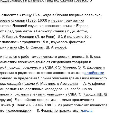
поддерживают
и
развивают
ряд
положений
советского
м
относится
к
концу
16
в
.,
когда
в
Японии
впервые
появились
ервые
словари
(
1595
,
1603
)
и
первая
грамматика
актов
с
Японией
изучение
японского
языка
в
Европе
ется
ряд
грамматик
в
Великобритании
(
У
.
Дж
.
Астон
,
н
,
Р
.
Ланге
),
Франции
(
Л
.
де
Рони
).
В
1‑й
половине
20
в
.
азвивалась
в
традициях
19
в
.,
изучалась
фонетика
ории
языка
(
Дж
.
Б
.
Сансом
,
Ш
.
Агеноэр
).
ки
начался
с
работ
американского
дескриптивиста
Б
.
Блока
,
рамматики
японского
языка
от
следования
традиции
и
акой
подход
продолжили
в
США
Р
.
Э
.
Миллер
,
Э
.
Х
.
Джордев
и
дования
о
родственных
связях
японского
языка
с
алтайскими
полного
за
пределами
Японии
описания
грамматики
японского
надлежащий
к
школе
А
.
Мартине
,
в
Австралии
—
А
.
Альфонсо
ран
развиты
генеративные
исследования
,
особенно
по
овном
японскими
учёными
,
живущими
в
США
(
С
.
Курода
黒田成
другие
).
Европейская
японистика
помимо
практических
языка
(
Г
.
Венк
и
Б
.
Левин
в
ФРГ
).
Из
работ
польских
японистов
ого
,
чехословацких
—
К
.
Фиалы
по
грамматике
глагола
.