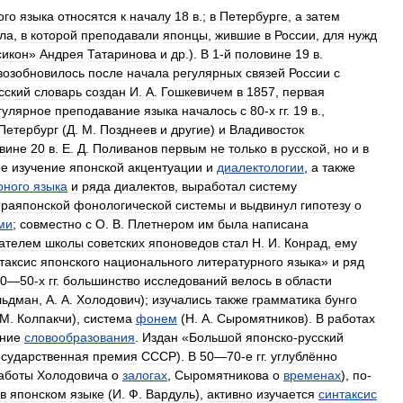
ого
языка
относятся
к
началу
18
в
.;
в
Петербурге
,
а
затем
ла
,
в
которой
преподавали
японцы
,
жившие
в
России
,
для
нужд
сикон
»
Андрея
Татаринова
и
др
.).
В
1‑й
половине
19
в
.
возобновилось
после
начала
регулярных
связей
России
с
сский
словарь
создан
И
.
А
.
Гошкевичем
в
1857
,
первая
гулярное
преподавание
языка
началось
с
80‑х
гг
.
19
в
.,
Петербург
(
Д
.
М
.
Позднеев
и
другие
)
и
Владивосток
вине
20
в
.
Е
.
Д
.
Поливанов
первым
не
только
в
русской
,
но
и
в
ое
изучение
японской
акцентуации
и
диалектологии
,
а
также
рного
языка
и
ряда
диалектов
,
выработал
систему
праяпонской
фонологической
системы
и
выдвинул
гипотезу
о
ми
;
совместно
с
О
.
В
.
Плетнером
им
была
написана
ателем
школы
советских
японоведов
стал
Н
.
И
.
Конрад
,
ему
таксис
японского
национального
литературного
языка
»
и
ряд
0
—
50‑х
гг
.
большинство
исследований
велось
в
области
льдман
,
А
.
А
.
Холодович
);
изучались
также
грамматика
бунго
М
.
Колпакчи
),
система
фонем
(
Н
.
А
.
Сыромятников
).
В
работах
ение
словообразования
.
Издан
«
Большой
японско
-
русский
осударственная
премия
СССР
).
В
50
—
70‑е
гг
.
углублённо
аботы
Холодовича
о
залогах
,
Сыромятникова
о
временах
),
по
-
в
японском
языке
(
И
.
Ф
.
Вардуль
),
активно
изучается
синтаксис