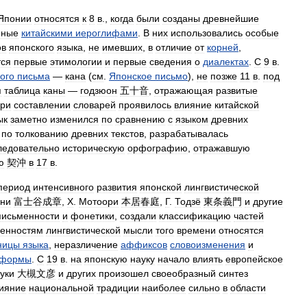
Японии
относятся
к
8
в
.,
когда
были
созданы
древнейшие
нные
китайскими
иероглифами
.
В
них
использовались
особые
ов
японского
языка
,
не
имевших
,
в
отличие
от
корней
,
тся
первые
этимологии
и
первые
сведения
о
диалектах
.
С
9
в
.
ого
письма
—
кана
(
см
.
Японское
письмо
),
не
позже
11
в
.
под
я
таблица
каны
—
годзюон
五十音
,
отражающая
развитые
ри
составлении
словарей
проявилось
влияние
китайской
ык
заметно
изменился
по
сравнению
с
языком
древних
по
толкованию
древних
текстов
,
разрабатывалась
ледовательно
историческую
орфографию
,
отражавшую
ю
契沖
в
17
в
.
период
интенсивного
развития
японской
лингвистической
ани
富士谷成章
,
Х
.
Мотоори
本居春庭
,
Г
.
Тодзё
東条義門
и
другие
письменности
и
фонетики
,
создали
классификацию
частей
бенностям
лингвистической
мысли
того
времени
относятся
ницы
языка
,
неразличение
аффиксов
словоизменения
и
оформы
.
С
19
в
.
на
японскую
науку
начало
влиять
европейское
уки
大槻文彦
и
других
произошел
своеобразный
синтез
ияние
национальной
традиции
наиболее
сильно
в
области