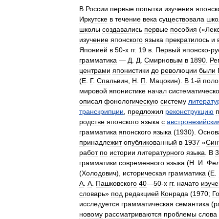
В
России
первые
попытки
изучения
японск
Иркутске
в
течение
века
существовала
шко
школы
создавались
первые
пособия
(«
Лек
изучение
японского
языка
прекратилось
и
Японией
в
50‑х
гг
.
19
в
.
Первый
японско
-
ру
грамматика
—
Д
.
Д
.
Смирновым
в
1890
.
Ре
центрами
японистики
до
революции
были
(
Е
.
Г
.
Спальвин
,
Н
.
П
.
Мацокин
).
В
1‑й
поло
мировой
японистике
начал
систематическ
описал
фонологическую
систему
литерату
транскрипции
,
предложил
реконструкцию
родстве
японского
языка
с
австронезийски
грамматика
японского
языка
(
1930
).
Основ
принадлежит
опубликованный
в
1937
«
Син
работ
по
истории
литературного
языка
.
В
3
грамматики
современного
языка
(
Н
.
И
.
Фе
(
Холодович
),
историческая
грамматика
(
Е
.
А
.
А
.
Пашковского
40
—
50‑х
гг
.
начато
изуч
словарь
»
под
редакцией
Конрада
(
1970
;
Г
исследуется
грамматическая
семантика
(
р
новому
рассматриваются
проблемы
слова