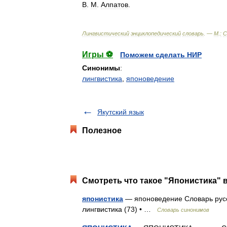
В
.
М
.
Алпатов
.
Лингвистический
энциклопедический
словарь
. —
М
.
:
С
Игры ⚽
Поможем сделать НИР
Синонимы
:
лингвистика
,
японоведение
Якутский язык
Полезное
Смотреть что такое "Японистика" в
японистика
— японоведение Словарь русск
лингвистика (73) • …
Словарь синонимов