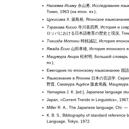
Нагаяма
Исаму
永山勇
,
Исследование
язы
Токио
,
1963
(
на
япон
.
яз
.);
Цукисима
Х
.
築島裕
,
Японское
языкознани
Тэракава
Кисио
寺川喜四男
,
История
и
сов
ロッパにおける日本語教育の歴史と現況
,
Ток
Токиэда
Мотоки
時枝誠記
,
История
японск
Ямада
Ёсио
山田孝雄
,
История
японского
я
Мацумура
Акира
松村明
,
Большой
словарь
яз
.);
Ежегодник
по
японскому
языкознанию
国語
Языкознание
в
Японии
日本の言語学
.
Сери
野晋
,
Сакакура
Ацуёси
阪倉篤義
,
Мацумура
Yamagiwa
J
.
K
. [
ed
.],
Japanese
language
stu
Japan
, «
Current
Trends
in
Linguistics
»,
1967
Miller
R
.
A
.,
The
Japanese
language
,
Chi
. —
K
.
B
.
S
.,
Bibliography
of
standard
reference
b
Language
,
Tokyo
,
1972
.