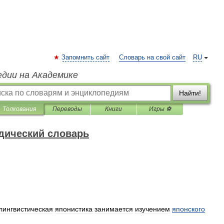
Запомнить сайт
Словарь на свой сайт
RU
едии на Академике
Найти!
Толкования
Переводы
Книги
Игры ⚽
дический словарь
лингвистическая
японистика
занимается
изучением
японского