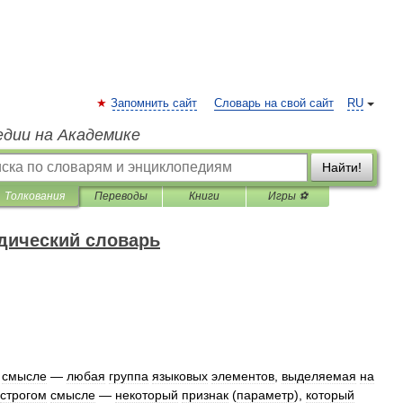
Запомнить сайт
Словарь на свой сайт
RU
едии на Академике
Найти!
Толкования
Переводы
Книги
Игры ⚽
дический словарь
смысле
—
любая
группа
языковых
элементов
,
выделяемая
на
строгом
смысле
—
некоторый
признак
(
параметр
),
который