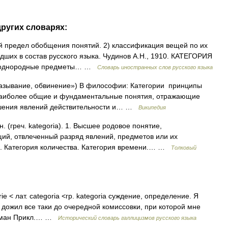
других словарях:
ний предел обобщения понятий. 2) классификация вещей по их
дших в состав русского языка. Чудинов А.Н., 1910. КАТЕГОРИЯ
бе однородные предметы… …
Словарь иностранных слов русского языка
сказывание, обвинение») В философии: Категории принципы
 наиболее общие и фундаментальные понятия, отражающие
ошения явлений действительности и… …
Википедия
 (греч. kategoria). 1. Высшее родовое понятие,
ий, отвлеченный разряд явлений, предметов или их
ти. Категория количества. Категория времени.… …
Толковый
rie < лат. categoria <гр. kategoria суждение, определение. Я
о дожил все таки до очередной комиссовки, при которой мне
ршман Прикл.… …
Исторический словарь галлицизмов русского языка