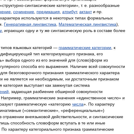
«
структурно
-
синтаксические
категории
»,
т
.
е
.
разнообразные
нение
,
сочинение
,
предикация
,
атрибут
,
актант
и
пр
.
характера
используются
в
некоторых
типах
формальных
м
.
Генеративная
лингвистика
,
Математическая
лингвистика
),
м
,
играющих
одну
и
ту
же
синтаксическую
роль
в
составе
более
типов
языковых
категорий
—
грамматические
категории
,
к
одифицирующий
тип
категоризующего
признака
,
его
ь
»
выбора
одного
из
его
значений
для
(
слово
)
форм
из
гулярного
способа
его
выражения
.
Наличие
всей
совокупности
для
безоговорочного
признания
грамматического
характера
ти
не
является
ни
необходимым
,
ни
достаточным
признаком
я
категория
выступает
как
замкнутая
система
ений
,
задающая
разбиение
обширной
совокупности
.
Например
,
грамматические
значения
«
единственное
число
»
и
разуют
грамматическую
«
категорию
числа
».
По
характеру
инативные
(«
семантические
», «
референциальные
»)
в
отражении
внеязыковой
действительности
,
и
синтаксические
лишь
способность
словоформ
вступать
в
те
или
иные
.
По
характеру
категориального
признака
грамматические