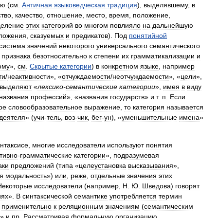
лю
(
см
.
Античная
языковедческая
традиция
),
выделявшему
,
в
ство
,
качество
,
отношение
,
место
,
время
,
положение
,
деление
этих
категорий
во
многом
повлияло
на
дальнейшую
ложения
,
сказуемых
и
предикатов
).
Под
понятийной
система
значений
некоторого
универсального
семантического
признака
безотносительно
к
степени
их
грамматикализации
и
ому
»,
см
.
Скрытые
категории
)
в
конкретном
языке
,
например
и​
/
​неактивности
», «
отчуждаемости​
/
​неотчуждаемости
», «
цели
»,
выделяют
«
лексико
-
семантические
категории
»,
имея
в
виду
названия
профессий
», «
названия
государств
»
и
т
.
п
.
Если
ое
словообразовательное
выражение
,
то
категория
называется
деятеля
» (
учи
-
тель
,
воз
-
чик
,
бег
-
ун
), «
уменьшительные
имена
»
нтаксисе
,
многие
исследователи
используют
понятия
тивно
-
грамматические
категории
»,
подразумевая
аки
предложений
(
типа
«
целеустановка
высказывания
»,
я
модальность
»)
или
,
реже
,
отдельные
значения
этих
Некоторые
исследователи
(
например
,
Н
.
Ю
.
Шведова
)
говорят
иях
».
В
синтаксической
семантике
употребляется
термин
»
применительно
к
реляционным
значениям
(
семантическим
»
и
пр
.
Рассматривая
формальную
организацию