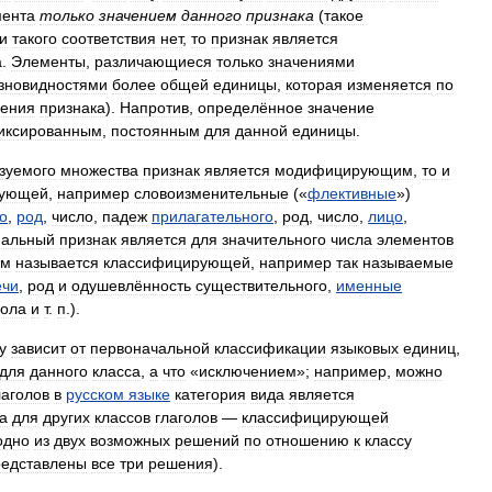
мента
только
значением
данного
признака
(
такое
и
такого
соответствия
нет
,
то
признак
является
а
.
Элементы
,
различающиеся
только
значениями
зновидностями
более
общей
единицы
,
которая
изменяется
по
чения
признака
).
Напротив
,
определённое
значение
иксированным
,
постоянным
для
данной
единицы
.
изуемого
множества
признак
является
модифицирующим
,
то
и
ующей
,
например
словоизменительные
(«
флективные
»)
о
,
род
,
число
,
падеж
прилагательного
,
род
,
число
,
лицо
,
иальный
признак
является
для
значительного
числа
элементов
ом
называется
классифицирующей
,
например
так
называемые
ечи
,
род
и
одушевлённость
существительного
,
именные
гола
и
т
.
п
.).
у
зависит
от
первоначальной
классификации
языковых
единиц
,
для
данного
класса
,
а
что
«
исключением
»;
например
,
можно
лаголов
в
русском
языке
категория
вида
является
а
для
других
классов
глаголов
—
классифицирующей
одно
из
двух
возможных
решений
по
отношению
к
классу
редставлены
все
три
решения
).