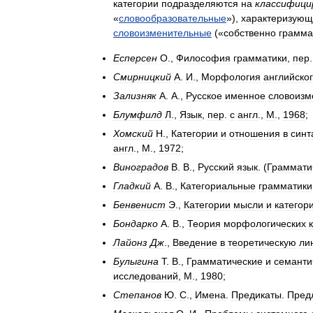
категории
подразделяются
на
классифиц
«
словообразовательные
»),
характеризую
словоизменительные
(«
собственно
грамма
Есперсен
О
.,
Философия
грамматики
,
пер
Смирницкий
А
.
И
.,
Морфология
английско
Зализняк
А
.
А
.,
Русское
именное
словоизм
Блумфилд
Л
.,
Язык
,
пер
.
с
англ
.,
М
.,
1968
;
Хомский
Н
.,
Категории
и
отношения
в
синт
англ
.,
М
.,
1972
;
Виноградов
В
.
В
.,
Русский
язык
. (
Граммати
Гладкий
А
.
В
.,
Категориальные
грамматики
Бенвенист
Э
.,
Категории
мысли
и
категор
Бондарко
А
.
В
.,
Теория
морфологических
Лайонз
Дж
.,
Введение
в
теоретическую
ли
Булыгина
Т
.
В
.,
Грамматические
и
семанти
исследований
,
М
.,
1980
;
Степанов
Ю
.
С
.,
Имена
.
Предикаты
.
Пред