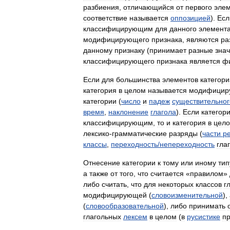
разбиения
,
отличающийся
от
первого
эле
соответствие
называется
оппозицией
).
Есл
классифицирующим
для
данного
элемент
модифицирующего
признака
,
являются
ра
данному
признаку
(
принимает
разные
зна
классифицирующего
признака
является
ф
Если
для
большинства
элементов
категор
категория
в
целом
называется
модифицир
категории
(
число
и
падеж
существительног
время
,
наклонение
глагола
).
Если
категор
классифицирующим
,
то
и
категория
в
цел
лексико
-
грамматические
разряды
(
части
р
классы
,
переходность​
/
​непереходность
гла
Отнесение
категории
к
тому
или
иному
тип
а
также
от
того
,
что
считается
«
правилом
»
либо
считать
,
что
для
некоторых
классов
г
модифицирующей
(
словоизменительной
),
(
словообразовательной
),
либо
принимать
глагольных
лексем
в
целом
(
в
русистике
п