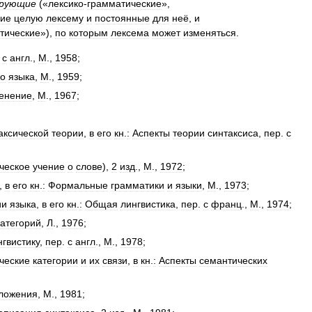
ирующие
(«
лексико
-
грамматические
»,
щие
целую
лексему
и
постоянные
для
неё
,
и
тические
»),
по
которым
лексема
может
изменяться
.
.
с
англ
.,
М
.,
1958
;
го
языка
,
М
.,
1959
;
енение
,
М
.,
1967
;
аксической
теории
,
в
его
кн
.
:
Аспекты
теории
синтаксиса
,
пер
.
с
ческое
учение
о
слове
),
2
изд
.,
М
.,
1972
;
,
в
его
кн
.
:
Формальные
грамматики
и
языки
,
М
.,
1973
;
ии
языка
,
в
его
кн
.
:
Общая
лингвистика
,
пер
.
с
франц
.,
М
.,
1974
;
категорий
,
Л
.,
1976
;
нгвистику
,
пер
.
с
англ
.,
М
.,
1978
;
ческие
категории
и
их
связи
,
в
кн
.
:
Аспекты
семантических
ложения
,
М
.,
1981
;