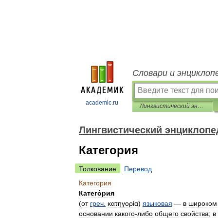
Словари и энциклоп
academic.ru
Лингвистический энциклопедический словарь
Лингвистический энциклопе
Категория
Толкование
Перевод
Категория
Катего́рия
(
от
греч
.
κατηγορία
)
языковая
—
в
широком
основании
какого
-
либо
общего
свойства
;
в