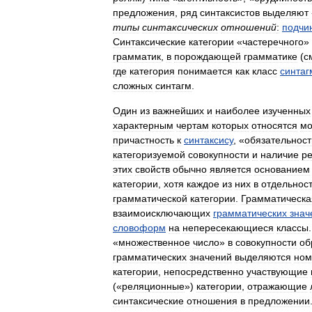
предложения
,
ряд
синтаксистов
выделяют
типы
синтаксических
отношений
:
подчи
Синтаксические
категории
«
частеречного
»
грамматик
,
в
порождающей
грамматике
(
с
где
категория
понимается
как
класс
синтаг
сложных
синтагм
.
Один
из
важнейших
и
наиболее
изученных
характерным
чертам
которых
относятся
м
причастность
к
синтаксису
, «
обязательност
категоризуемой
совокупности
и
наличие
ре
этих
свойств
обычно
является
основанием
категории
,
хотя
каждое
из
них
в
отдельнос
грамматической
категории
.
Грамматическа
взаимоисключающих
грамматических
знач
словоформ
на
непересекающиеся
классы
«
множественное
число
»
в
совокупности
об
грамматических
значений
выделяются
ном
категории
,
непосредственно
участвующие
(«
реляционные
»)
категории
,
отражающие
синтаксические
отношения
в
предложении