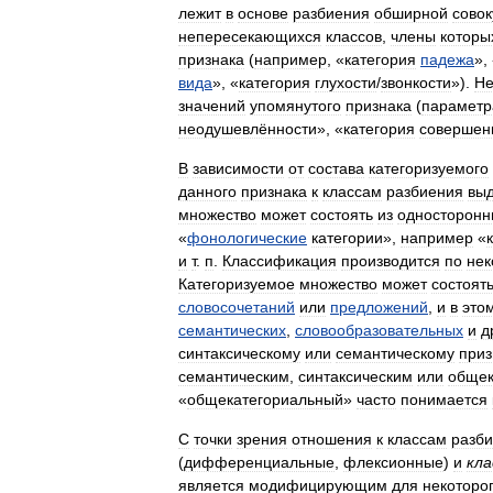
лежит
в
основе
разбиения
обширной
совок
непересекающихся
классов
,
члены
которы
признака
(
например
, «
категория
падежа
»,
вида
», «
категория
глухости​
/
​звонкости
»).
Не
значений
упомянутого
признака
(
параметр
неодушевлённости
», «
категория
совершен
В
зависимости
от
состава
категоризуемого
данного
признака
к
классам
разбиения
вы
множество
может
состоять
из
односторонн
«
фонологические
категории
»,
например
«
и
т
.
п
.
Классификация
производится
по
нек
Категоризуемое
множество
может
состоят
словосочетаний
или
предложений
,
и
в
это
семантических
,
словообразовательных
и
д
синтаксическому
или
семантическому
приз
семантическим
,
синтаксическим
или
общек
«
общекатегориальный
»
часто
понимается
С
точки
зрения
отношения
к
классам
разб
(
дифференциальные
,
флексионные
)
и
кл
является
модифицирующим
для
некоторо