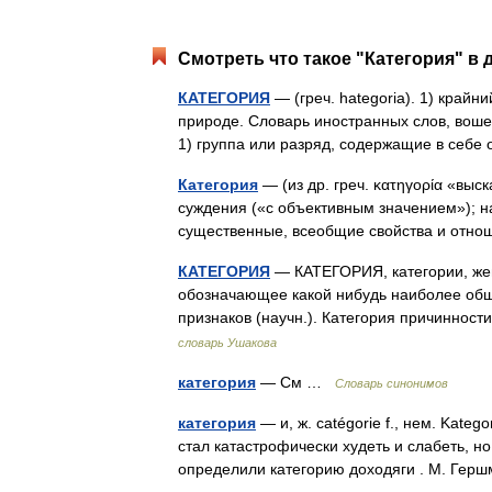
Смотреть что такое "Категория" в 
КАТЕГОРИЯ
— (греч. hategoria). 1) край
природе. Словарь иностранных слов, воше
1) группа или разряд, содержащие в се
Категория
— (из др. греч. κατηγορία «вы
суждения («с объективным значением»);
существенные, всеобщие свойства и отн
КАТЕГОРИЯ
— КАТЕГОРИЯ, категории, жен.
обозначающее какой нибудь наиболее общ
признаков (научн.). Категория причиннос
словарь Ушакова
категория
— См …
Словарь синонимов
категория
— и, ж. catégorie f., нем. Katego
стал катастрофически худеть и слабеть, н
определили категорию доходяги . М. Ге