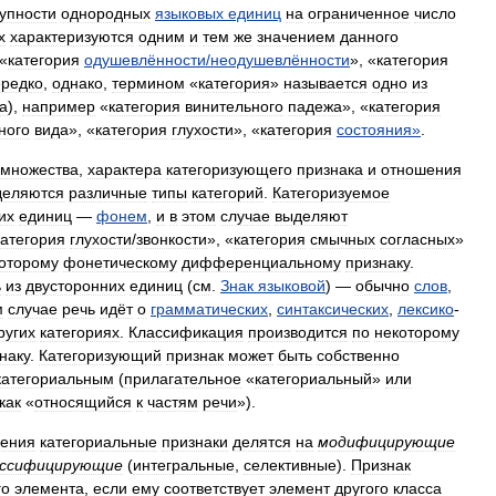
упности
однородных
языковых
единиц
на
ограниченное
число
х
характеризуются
одним
и
тем
же
значением
данного
 «
категория
одушевлённости​
/
​неодушевлённости
», «
категория
редко
,
однако
,
термином
«
категория
»
называется
одно
из
а
),
например
«
категория
винительного
падежа
», «
категория
ного
вида
», «
категория
глухости
», «
категория
состояния
»
.
множества
,
характера
категоризующего
признака
и
отношения
деляются
различные
типы
категорий
.
Категоризуемое
их
единиц
—
фонем
,
и
в
этом
случае
выделяют
категория
глухости​
/
​звонкости
», «
категория
смычных
согласных
»
оторому
фонетическому
дифференциальному
признаку
.
ь
из
двусторонних
единиц
(
см
.
Знак
языковой
) —
обычно
слов
,
м
случае
речь
идёт
о
грамматических
,
синтаксических
,
лексико
-
ругих
категориях
.
Классификация
производится
по
некоторому
наку
.
Категоризующий
признак
может
быть
собственно
атегориальным
(
прилагательное
«
категориальный
»
или
как
«
относящийся
к
частям
речи
»).
иения
категориальные
признаки
делятся
на
модифицирующие
ассифицирующие
(
интегральные
,
селективные
).
Признак
го
элемента
,
если
ему
соответствует
элемент
другого
класса