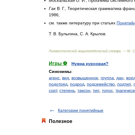
Москальская
О
.
И
.,
Проблемы
системного
Гак
В
.
Г
.,
Теоретическая
грамматика
франц
1986
;
см
.
также
литературу
при
статьях
Понятий
Т
.
В
.
Булыгина
,
С
.
А
.
Крылов
.
Лингвистический
энциклопедический
словарь
. —
М
.
:
С
Игры ⚽
Нужна курсовая?
Синонимы
:
агенс
,
вид
,
возвышенное
,
группа
,
дан
,
жор
подотряд
,
подрод
,
подсемейство
,
подтип
,
сорт
,
степень
,
таксон
,
тип
,
топос
,
трагическ
Категории понятийные
Полезное