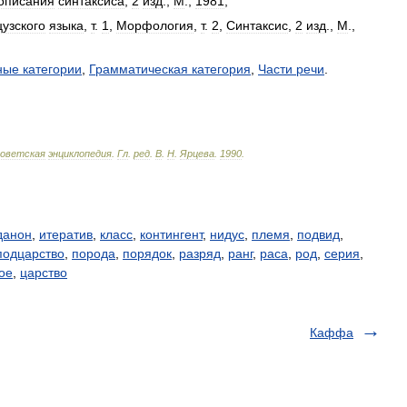
описания
синтаксиса
,
2
изд
.,
М
.,
1981
;
узского
языка
,
т
.
1
,
Морфология
,
т
.
2
,
Синтаксис
,
2
изд
.,
М
.,
ные
категории
,
Грамматическая
категория
,
Части
речи
.
оветская
энциклопедия
.
Гл
.
ред
.
В
.
Н
.
Ярцева
.
1990
.
данон
,
итератив
,
класс
,
контингент
,
нидус
,
племя
,
подвид
,
подцарство
,
порода
,
порядок
,
разряд
,
ранг
,
раса
,
род
,
серия
,
ое
,
царство
Каффа