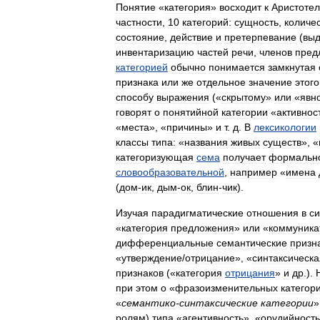
Понятие
«
категория
»
восходит
к
Аристоте
частности
,
10
категорий:
сущность
,
количе
состояние
,
действие
и
претерпевание
(
вы
инвентаризацию
частей
речи
,
членов
пред
категорией
обычно
понимается
замкнутая
признака
или
же
отдельное
значение
этого
способу
выражения
(«
скрытому
»
или
«
явн
говорят
о
понятийной
категории
«
активност
«
места
», «
причины
»
и
т
.
д
.
В
лексикологии
классы
типа:
«
названия
живых
существ
», «
категоризующая
сема
получает
формальн
словообразовательной
,
например
«
имена
(
дом
-
ик
,
дым
-
ок
,
блин
-
чик
).
Изучая
парадигматические
отношения
в
си
«
категория
предложения
»
или
«
коммуника
дифференциальные
семантические
призн
«
утверждение​
/
​отрицание
», «
синтаксическа
признаков
(«
категория
отрицания
»
и
др
.).
при
этом
о
«
фразоизменительных
категор
«
семантико
-
синтаксические
категории
ролям
)
типа
«
агентивность
», «
орудийность