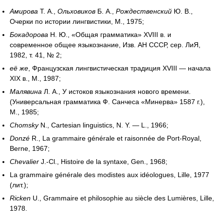
Амирова
Т. А.,
Ольховиков
Б. А.,
Рождественский
Ю. В.,
Очерки по истории лингвистики, М., 1975;
Бокадорова
Н. Ю., «Общая грамматика» XVIII в. и
современное общее языкознание, Изв. АН СССР, сер. ЛиЯ,
1982, т. 41, № 2;
её же
, Французская лингвистическая традиция XVIII — начала
XIX в., М., 1987;
Малявина
Л. А., У истоков языкознания нового времени.
(Универсальная грамматика Ф. Санчеса «Минерва» 1587 г.),
М., 1985;
Chomsky
N., Cartesian linguistics, N. Y. — L., 1966;
Donzé
R., La grammaire générale et raisonnée de Port-Royal,
Berne, 1967;
Chevalier
J.‑Cl., Histoire de la syntaxe, Gen., 1968;
La grammaire générale des modistes aux idéologues, Lille, 1977
(лит.);
Ricken
U., Grammaire et philosophie au siècle des Lumières, Lille,
1978.