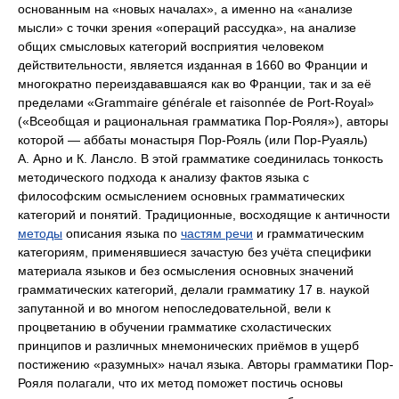
основанным на «новых началах», а именно на «анализе
мысли» с точки зрения «операций рассудка», на анализе
общих смысловых категорий восприятия человеком
действительности, является изданная в 1660 во Франции и
многократно переиздававшаяся как во Франции, так и за её
пределами
«Grammaire générale et raisonnée de Port-Royal»
(«Всеобщая и рациональная грамматика Пор-Рояля»), авторы
которой — аббаты монастыря Пор-Рояль (или Пор-Руаяль)
А. Арно и К. Лансло. В этой грамматике соединилась тонкость
методического подхода к анализу фактов языка с
философским осмыслением основных грамматических
категорий и понятий. Традиционные, восходящие к античности
методы
описания языка по
частям речи
и грамматическим
категориям, применявшиеся зачастую без учёта специфики
материала языков и без осмысления основных значений
грамматических категорий, делали грамматику 17 в. наукой
запутанной и во многом непоследовательной, вели к
процветанию в обучении грамматике схоластических
принципов и различных мнемонических приёмов в ущерб
постижению «разумных» начал языка. Авторы грамматики Пор-
Рояля полагали, что их метод поможет постичь основы