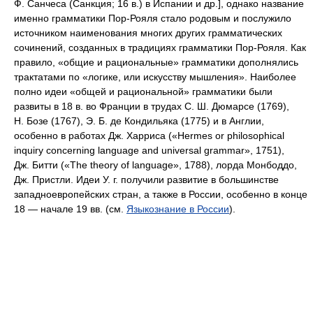
Ф. Санчеса (Санкция; 16 в.) в Испании и др.], однако название
именно грамматики Пор-Рояля стало родовым и послужило
источником наименования многих других грамматических
сочинений, созданных в традициях грамматики Пор-Рояля. Как
правило, «общие и рациональные» грамматики дополнялись
трактатами по «логике, или искусству мышления». Наиболее
полно идеи «общей и рациональной» грамматики были
развиты в 18 в. во Франции в трудах С. Ш. Дюмарсе (1769),
Н. Бозе (1767), Э. Б. де Кондильяка (1775) и в Англии,
особенно в работах Дж. Харриса (
«Hermes or philosophical
inquiry concerning language and universal grammar»
, 1751),
Дж. Битти (
«The theory of language»
, 1788), лорда Монбоддо,
Дж. Пристли. Идеи У. г. получили развитие в большинстве
западноевропейских стран, а также в России, особенно в конце
18 — начале 19 вв. (см.
Языкознание в России
).