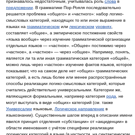
признавалось недостаточным, учитывалась роль
слова
в
предложении
. В грамматике Пор-Рояля последовательно
решается проблема «общего» и «частного»: набор логико-
смысловых категорий, находящих то или иное выражение в
языках на
грамматическом
или
лексическом
уровнях
,
составляет «общее», а эмпирическое постижение свойств
«языка вообще» через изучение грамматической организации
отдельных языков — «частное». «Общее» постижимо через
«частное», а «частное» — через «общее». Например, понять,
является ли та или иная грамматическая категория «общей»,
можно лишь через «частное» изучение фактов языков, которое
показывает, что на самом деле нет «общих» грамматических
категорий, а есть лишь более или менее распространённые
способы реализации логико-смысловых категорий, которые
считались действительно универсальными. Категории же,
являющиеся формальными, например категория
рода
, не
могут выступать в виде «общих» категорий (см. также
Универсалии
языковые,
Логическое направление
в
языкознании). Существенным шагом вперед в описании имени
явился принцип отделения «субстанции» от «акциденции» в
области именования с учётом специфики реализации
логических категорий в языке (в частности, на синтаксическом