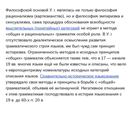
Философской основой У. г. являлась не только философия
рационализма (картезианство), но и философия эмпиризма и
сенсуализма, сама процедура обоснования всеобщности
мыслительных (понятийных) категорий
не играет в методе
«общих и рациональных» грамматик особой роли. В У. г.
отсутствовало диалектическое осмысление развития
грамматического строя языков, им был чужд сам принцип
историзма. Ограниченность методов и исходных принципов
«общих» грамматик объясняется также тем, что в 17 — начале
19 вв. многие языки ещё не были известны и описаны, что вело
к европоцентризму номенклатуры исходных категорий
описания языков.
Сравнительно-историческое языкознание
утверждало свои методы и принципы в борьбе с «общей»
грамматикой, объявив её антинаучной. Негативное отношение
к этим грамматикам господствовало в истории языкознания с
19 в. до 60‑х гг. 20 в.