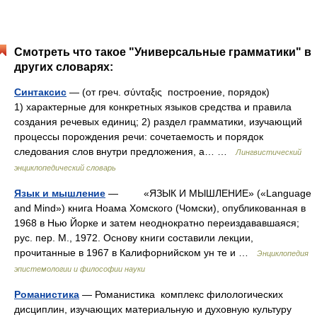
Смотреть что такое "Универсальные грамматики" в
других словарях:
Синтаксис
— (от греч. σύνταξις построение, порядок)
1) характерные для конкретных языков средства и правила
создания речевых единиц; 2) раздел грамматики, изучающий
процессы порождения речи: сочетаемость и порядок
следования слов внутри предложения, а… …
Лингвистический
энциклопедический словарь
Язык и мышление
— «ЯЗЫК И МЫШЛЕНИЕ» («Language
and Mind») книга Ноама Хомского (Чомски), опубликованная в
1968 в Нью Йорке и затем неоднократно переиздававшаяся;
рус. пер. М., 1972. Основу книги составили лекции,
прочитанные в 1967 в Калифорнийском ун те и …
Энциклопедия
эпистемологии и философии науки
Романистика
— Романистика комплекс филологических
дисциплин, изучающих материальную и духовную культуру