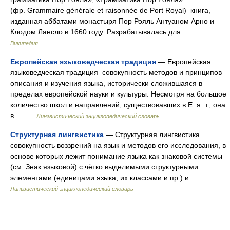
(фр. Grammaire générale et raisonnée de Port Royal) книга,
изданная аббатами монастыря Пор Рояль Антуаном Арно и
Клодом Лансло в 1660 году. Разрабатывалась для… …
Википедия
Европейская языковедческая традиция
— Европейская
языковедческая традиция совокупность методов и принципов
описания и изучения языка, исторически сложившаяся в
пределах европейской науки и культуры. Несмотря на большое
количество школ и направлений, существовавших в Е. я. т., она
в… …
Лингвистический энциклопедический словарь
Структурная лингвистика
— Структурная лингвистика
совокупность воззрений на язык и методов его исследования, в
основе которых лежит понимание языка как знаковой системы
(см. Знак языковой) с чётко выделимыми структурными
элементами (единицами языка, их классами и пр.) и… …
Лингвистический энциклопедический словарь