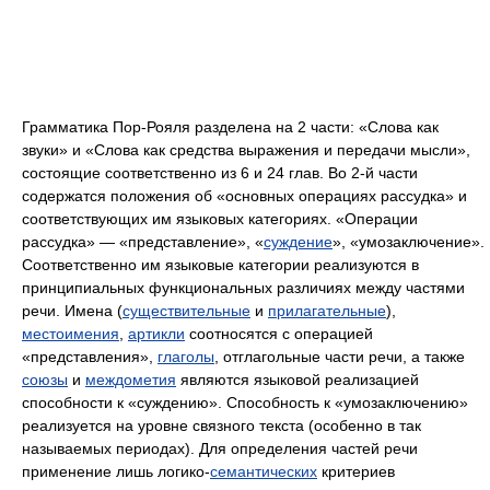
Грамматика Пор-Рояля разделена на 2 части: «Слова как
звуки» и «Слова как средства выражения и передачи мысли»,
состоящие соответственно из 6 и 24 глав. Во 2‑й части
содержатся положения об «основных операциях рассудка» и
соответствующих им языковых категориях. «Операции
рассудка» — «представление», «
суждение
», «умозаключение».
Соответственно им языковые категории реализуются в
принципиальных функциональных различиях между частями
речи. Имена (
существительные
и
прилагательные
),
местоимения
,
артикли
соотносятся с операцией
«представления»,
глаголы
, отглагольные части речи, а также
союзы
и
междометия
являются языковой реализацией
способности к «суждению». Способность к «умозаключению»
реализуется на уровне связного текста (особенно в так
называемых периодах). Для определения частей речи
применение лишь логико-
семантических
критериев