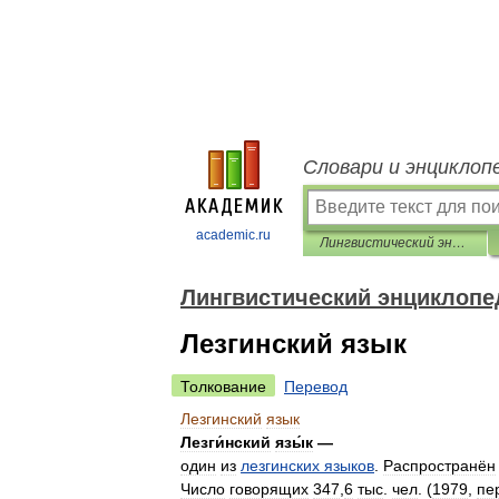
Словари и энциклоп
academic.ru
Лингвистический энциклопедический словарь
Лингвистический энциклопе
Лезгинский язык
Толкование
Перевод
Лезгинский
язык
Лезги́нский
язы́к
—
один
из
лезгинских
языков
.
Распространён
Число
говорящих
347
,
6
тыс
.
чел
. (
1979
,
пе