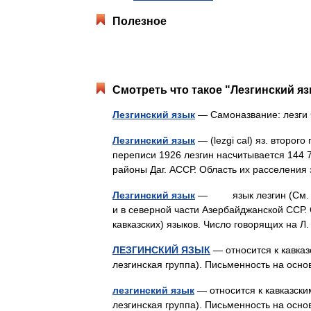
Полезное
Смотреть что такое "Лезгинский яз
Лезгинский язык
— Самоназвание: лезги
Лезгинский язык
— (lezgi cal) яз. второг
переписи 1926 лезгин насчитывается 144 7
районы Даг. АССР. Область их расселени
Лезгинский язык
— язык лезгин (См. Ле
и в северной части Азербайджанской ССР. 
кавказских) языков. Число говорящих на Л
ЛЕЗГИНСКИЙ ЯЗЫК
— относится к кавказ
лезгинская группа). Письменность на ос
лезгинский язык
— относится к кавказски
лезгинская группа). Письменность на ос