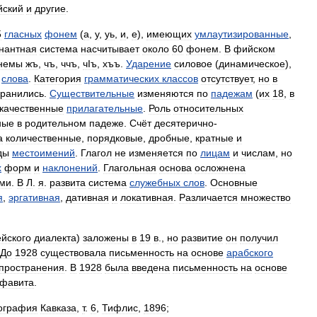
йский
и
другие
.
5
гласных
фонем
(
а
,
у
,
уь
,
и
,
е
),
имеющих
умлаутизированные
,
нантная
система
насчитывает
около
60
фонем
.
В
фийском
немы
жъ
,
чъ
,
ччъ
,
чӀъ
,
хъъ
.
Ударение
силовое
(
динамическое
),
слова
.
Категория
грамматических
классов
отсутствует
,
но
в
хранились
.
Существительные
изменяются
по
падежам
(
их
18
,
в
качественные
прилагательные
.
Роль
относительных
ные
в
родительном
падеже
.
Счёт
десятерично
-
а
количественные
,
порядковые
,
дробные
,
кратные
и
ды
местоимений
.
Глагол
не
изменяется
по
лицам
и
числам
,
но
х
форм
и
наклонений
.
Глагольная
основа
осложнена
ми
.
В
Л
.
я
.
развита
система
служебных
слов
.
Основные
я
,
эргативная
,
дативная
и
локативная
.
Различается
множество
йского
диалекта
)
заложены
в
19
в
.,
но
развитие
он
получил
До
1928
существовала
письменность
на
основе
арабского
пространения
.
В
1928
была
введена
письменность
на
основе
фавита
.
ография
Кавказа
,
т
.
6
,
Тифлис
,
1896
;