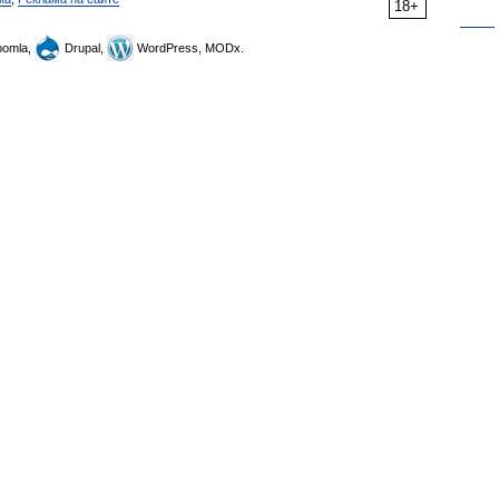
18+
omla,
Drupal,
WordPress, MODx.