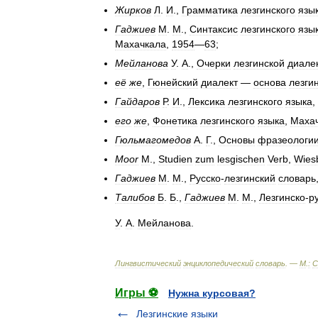
Жирков
Л
.
И
.,
Грамматика
лезгинского
язы
Гаджиев
М
.
М
.,
Синтаксис
лезгинского
язы
Махачкала
,
1954
—
63
;
Мейланова
У
.
А
.,
Очерки
лезгинской
диале
её
же
,
Гюнейский
диалект
—
основа
лезги
Гайдаров
Р
.
И
.,
Лексика
лезгинского
языка
,
его
же
,
Фонетика
лезгинского
языка
,
Маха
Гюльмагомедов
А
.
Г
.,
Основы
фразеологи
Moor
M
.,
Studien
zum
lesgischen
Verb
,
Wies
Гаджиев
М
.
М
.,
Русско
-
лезгинский
словарь
Талибов
Б
.
Б
.,
Гаджиев
М
.
М
.,
Лезгинско
-
р
У
.
А
.
Мейланова
.
Лингвистический
энциклопедический
словарь
. —
М
.
:
С
Игры ⚽
Нужна курсовая?
Лезгинские языки