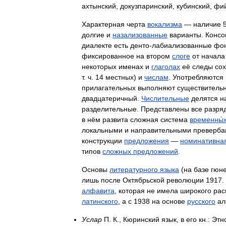
ахтынский
,
докузпаринский
,
кубинский
,
фи
Характерная
черта
вокализма
—
наличие
долгие
и
назализованные
варианты
.
Консо
диалекте
есть
денто
-
лабиализованные
фо
фиксированное
на
втором
слоге
от
начала
некоторых
именах
и
глаголах
её
следы
со
т
.
ч
.
14
местных
)
и
числам
.
Употребляются
прилагательных
выполняют
существитель
двадцатеричный
.
Числительные
делятся
н
разделительные
.
Представлены
все
разря
в
нём
развита
сложная
система
временны́
локальными
и
направительными
преверба
конструкции
предложения
—
номинативна
типов
сложных
предложений
.
Основы
литературного
языка
(
на
базе
гюне
лишь
после
Октябрьской
революции
1917
.
алфавита
,
которая
не
имела
широкого
рас
латинского
,
а
с
1938
на
основе
русского
ал
Услар
П
.
К
.,
Кюринский
язык
,
в
его
кн
.
:
Этн