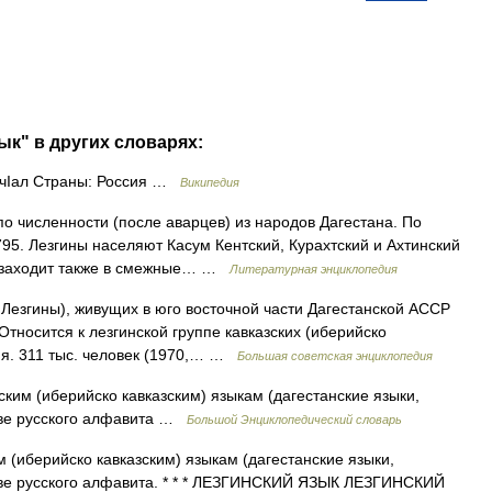
ык" в других словарях:
 чІал Страны: Россия …
Википедия
о по численности (после аварцев) из народов Дагестана. По
95. Лезгины населяют Касум Кентский, Курахтский и Ахтинский
я заходит также в смежные… …
Литературная энциклопедия
згины), живущих в юго восточной части Дагестанской АССР
Относится к лезгинской группе кавказских (иберийско
. я. 311 тыс. человек (1970,… …
Большая советская энциклопедия
ским (иберийско кавказским) языкам (дагестанские языки,
нове русского алфавита …
Большой Энциклопедический словарь
м (иберийско кавказским) языкам (дагестанские языки,
нове русского алфавита. * * * ЛЕЗГИНСКИЙ ЯЗЫК ЛЕЗГИНСКИЙ