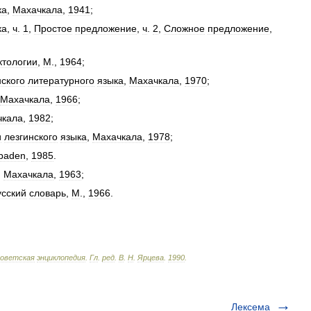
ка
,
Махачкала
,
1941
;
ка
,
ч
.
1
,
Простое
предложение
,
ч
.
2
,
Сложное
предложение
,
ктологии
,
М
.,
1964
;
нского
литературного
языка
,
Махачкала
,
1970
;
Махачкала
,
1966
;
чкала
,
1982
;
и
лезгинского
языка
,
Махачкала
,
1978
;
baden
,
1985
.
,
Махачкала
,
1963
;
усский
словарь
,
М
.,
1966
.
оветская
энциклопедия
.
Гл
.
ред
.
В
.
Н
.
Ярцева
.
1990
.
Лексема