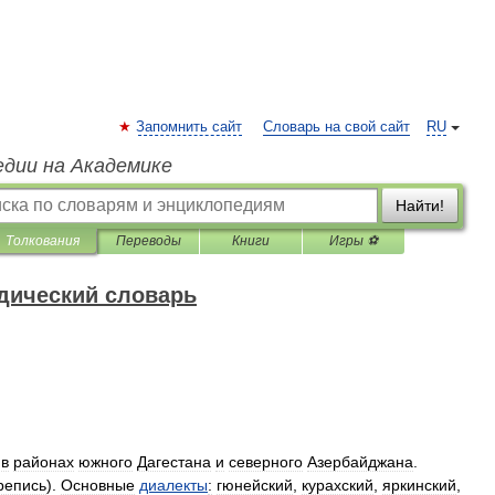
Запомнить сайт
Словарь на свой сайт
RU
едии на Академике
Найти!
Толкования
Переводы
Книги
Игры ⚽
дический словарь
в
районах
южного
Дагестана
и
северного
Азербайджана
.
репись
).
Основные
диалекты
:
гюнейский
,
курахский
,
яркинский
,