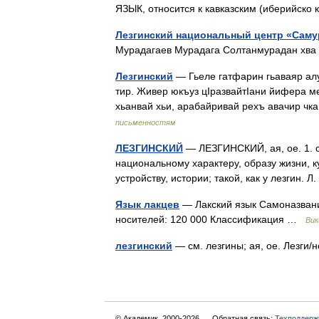
ЯЗЫК, относится к кавказским (иберийско
Лезгинский национальный центр «Саму
Мурадагаев Мурадага Солтанмурадан хв
Лезгинский
— Гьеле гатфарин гьаваяр алу
тир. Живер юкъуз цӀразвайтӀани йифера ме
хьанвай хьи, арабайривай рехъ авачир 
письменностям
ЛЕЗГИНСКИЙ
— ЛЕЗГИНСКИЙ, ая, ое. 1. см
национальному характеру, образу жизни, к
устройству, истории; такой, как у лезгин.
Язык лакцев
— Лакский язык Самоназвани
носителей: 120 000 Классификация …
Вик
лезгинский
— см. лезгины; ая, ое. Лезги/
© Академик, 2000-2026
Обратная связь:
Техподдерж