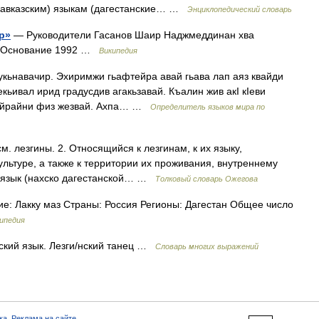
 кавказским) языкам (дагестанские… …
Энциклопедический словарь
р»
— Руководители Гасанов Шаир Наджмеддинан хва
а Основание 1992 …
Википедия
кьнавачир. Эхиримжи гьафтейра авай гьава лап аяз квайди
кьивал ирид градусдив агакьзавай. Къалин жив акӀ кӀеви
чкайрайни физ жезвай. Ахпа… …
Определитель языков мира по
. лезгины. 2. Относящийся к лезгинам, к их языку,
ультуре, а также к территории их проживания, внутреннему
 Л. язык (нахско дагестанской… …
Толковый словарь Ожегова
е: Лакку маз Страны: Россия Регионы: Дагестан Общее число
ипедия
нский язык. Лезги/нский танец …
Словарь многих выражений
ка
,
Реклама на сайте