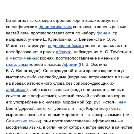
Во многих языках мира строение корня характеризуется
специфическим
фонологическим
составом, а корень разных
частей речи противопоставляются по набору
фонем
; ср.,
например, учение Е. Куриловича, Э. Бенвениста и Э. А.
Макаева о структуре
индоевропейского
корня и правилах его
преобразования в рядах
аблаута
, наблюдения Н. С. Трубецкого
о
местоименных
корнях, противопоставление именных и
глагольных
корней в языках
Африки
(Н. В. Охотина,
В. А. Виноградов). Со структурной точки зрения корни могут
выступать либо как свободные (когда они встречаются в языке
на правах автономного слова без сопровождающих их
аффиксов
), либо как связанные (когда они известны лишь в
сочетании с аффиксами); частный случай свободного корня —
его употребление с нулевой морфемой (ср.
рус.
«стол»,
нем.
Baum
‘дерево’,
англ.
kill
‘убивать’ и т. п.). Корни могут быть
выражены разными типами морфем, в т. ч. «разрывными» (см.
Семитские языки
); они противопоставлены аффиксальным
морфемам языка, в отличие от которых встречаются в качестве
как первых, так и вторых компонентов сложного слова.