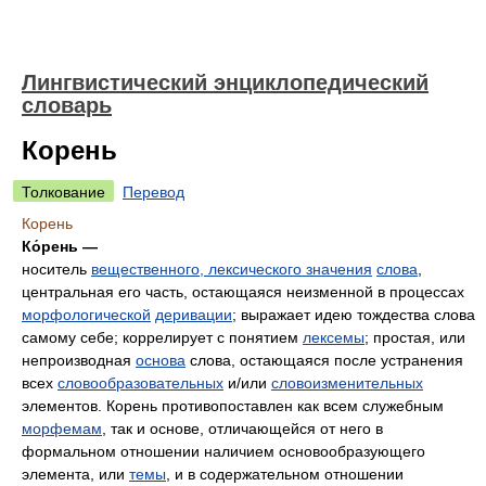
Лингвистический энциклопедический
словарь
Корень
Толкование
Перевод
Корень
Ко́рень —
носитель
вещественного, лексического значения
слова
,
центральная его часть, остающаяся неизменной в процессах
морфологической
деривации
; выражает идею тождества слова
самому себе; коррелирует с понятием
лексемы
; простая, или
непроизводная
основа
слова, остающаяся после устранения
всех
словообразовательных
и/или
словоизменительных
элементов. Корень противопоставлен как всем служебным
морфемам
, так и основе, отличающейся от него в
формальном отношении наличием основообразующего
элемента, или
темы
, и в содержательном отношении