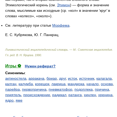
Этимологический корень (см.
Этимон
) — форма и значение
слова, мыслимые как исходные (ср. «кол» в значении ‘круг’ в
словах «колесо», «около»).
См. литературу при статье
Морфема
.
Е. С. Кубрякова, Ю. Г. Панкрац.
Лингвистический энциклопедический словарь. — М.: Советская энциклопедия
.
Гл. ред. В. Н. Ярцева
.
1990
.
Игры ⚽
Нужен реферат?
Синонимы
:
актиностела
,
арракача
,
бриар
,
друг
,
исток
,
источник
,
калагала
,
калган
,
калумба
,
корешок
,
лакрица
,
мандиока
,
начало
,
основа
,
парейра
,
первопричина
,
пневматофор
,
подоплека
,
причина
,
приятель
,
происхождение
,
радикал
,
ратанга
,
хинлен
,
хренина
,
ядро
,
яме