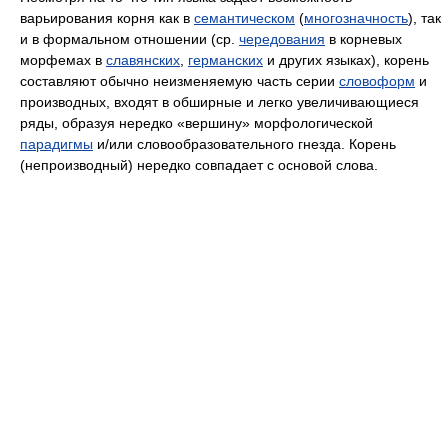
варьирования корня как в
семантическом
(
многозначность
), так
и в формальном отношении (ср.
чередования
в корневых
морфемах в
славянских
,
германских
и других языках), корень
составляют обычно неизменяемую часть серии
словоформ
и
производных, входят в обширные и легко увеличивающиеся
ряды, образуя нередко «вершину» морфологической
парадигмы
и/или словообразовательного гнезда. Корень
(непроизводный) нередко совпадает с основой слова.