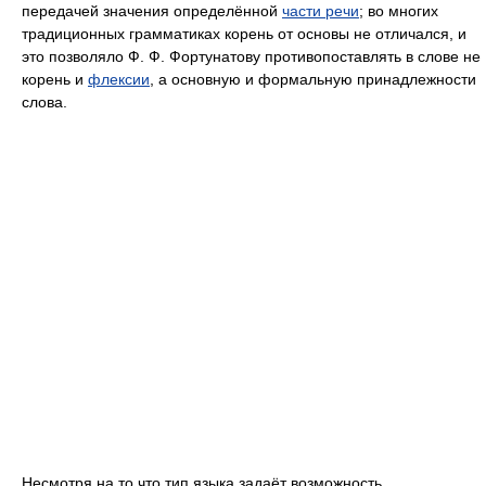
передачей значения определённой
части речи
; во многих
традиционных грамматиках корень от основы не отличался, и
это позволяло Ф. Ф. Фортунатову противопоставлять в слове не
корень и
флексии
, а основную и формальную принадлежности
слова.
Несмотря на то что тип языка задаёт возможность