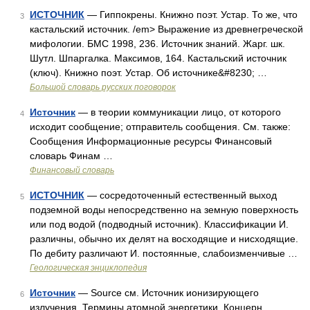
ИСТОЧНИК
— Гиппокрены. Книжно поэт. Устар. То же, что
3
кастальский источник. /em> Выражение из древнегреческой
мифологии. БМС 1998, 236. Источник знаний. Жарг. шк.
Шутл. Шпаргалка. Максимов, 164. Кастальский источник
(ключ). Книжно поэт. Устар. Об источнике&#8230; …
Большой словарь русских поговорок
Источник
— в теории коммуникации лицо, от которого
4
исходит сообщение; отправитель сообщения. См. также:
Сообщения Информационные ресурсы Финансовый
словарь Финам …
Финансовый словарь
ИСТОЧНИК
— сосредоточенный естественный выход
5
подземной воды непосредственно на земную поверхность
или под водой (подводный источник). Классификации И.
различны, обычно их делят на восходящие и нисходящие.
По дебиту различают И. постоянные, слабоизменчивые …
Геологическая энциклопедия
Источник
— Source см. Источник ионизирующего
6
излучения. Термины атомной энергетики. Концерн