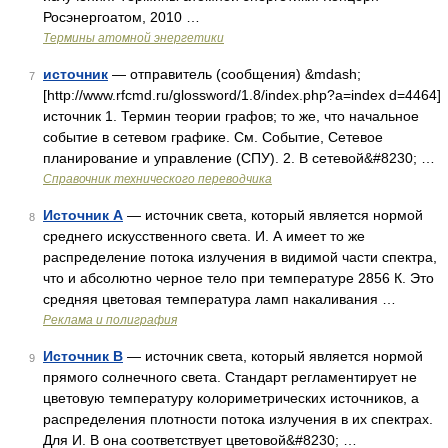
Росэнергоатом, 2010 …
Термины атомной энергетики
источник
— отправитель (сообщения) &mdash;
7
[http://www.rfcmd.ru/glossword/1.8/index.php?a=index d=4464]
источник 1. Термин теории графов; то же, что начальное
событие в сетевом графике. См. Событие, Сетевое
планирование и управление (СПУ). 2. В сетевой&#8230; …
Справочник технического переводчика
Источник А
— источник света, который является нормой
8
среднего искусственного света. И. А имеет то же
распределение потока излучения в видимой части спектра,
что и абсолютно черное тело при температуре 2856 К. Это
средняя цветовая температура ламп накаливания …
Реклама и полиграфия
Источник В
— источник света, который является нормой
9
прямого солнечного света. Стандарт регламентирует не
цветовую температуру колориметрических источников, а
распределения плотности потока излучения в их спектрах.
Для И. В она соответствует цветовой&#8230; …