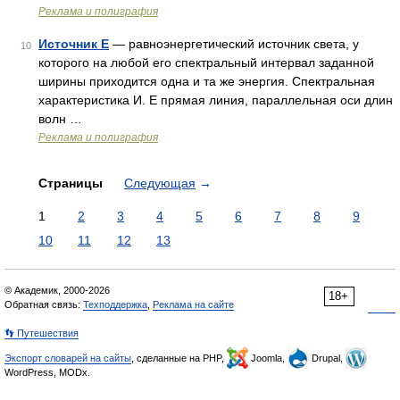
Реклама и полиграфия
Источник Е
— равноэнергетический источник света, у
10
которого на любой его спектральный интервал заданной
ширины приходится одна и та же энергия. Спектральная
характеристика И. Е прямая линия, параллельная оси длин
волн …
Реклама и полиграфия
Страницы
Следующая
→
1
2
3
4
5
6
7
8
9
10
11
12
13
© Академик, 2000-2026
18+
Обратная связь:
Техподдержка
,
Реклама на сайте
👣 Путешествия
Экспорт словарей на сайты
, сделанные на PHP,
Joomla,
Drupal,
WordPress, MODx.