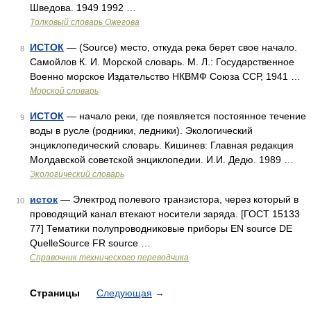
Шведова. 1949 1992 …
Толковый словарь Ожегова
ИСТОК
— (Source) место, откуда река берет свое начало.
8
Самойлов К. И. Морской словарь. М. Л.: Государственное
Военно морское Издательство НКВМФ Союза ССР, 1941 …
Морской словарь
ИСТОК
— начало реки, где появляется постоянное течение
9
воды в русле (родники, ледники). Экологический
энциклопедический словарь. Кишинев: Главная редакция
Молдавской советской энциклопедии. И.И. Дедю. 1989 …
Экологический словарь
исток
— Электрод полевого транзистора, через который в
10
проводящий канал втекают носители заряда. [ГОСТ 15133
77] Тематики полупроводниковые приборы EN source DE
QuelleSource FR source …
Справочник технического переводчика
Страницы
Следующая
→