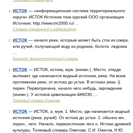
Толковый словарь Даля
ИСТОК
— «информационная система территориального
4
округа» ИСТОК Источник тока курский ООО организация
Источник: http://www.tm2000.ru/ …
Словарь сокращений и аббревиатур
ИСТОК
— начало реки, которым может быть сток из озера,
5
или ручей, получающий воду из родника, болота, ледника
…
Большой Энциклопедический словарь
ИСТОК
— ИСТОК, истока, муж. (книжн.). Место, откуда
6
вытекает, где начинается водный источник, река. На всем
протяжении реки, от истока до устья. В истоках реки. ||
перен. Первопричина, начало чего нибудь, зарождение
(книжн.). У истоков цивилизации.&#8230; …
Толковый словарь Ушакова
ИСТОК
— ИСТОК, а, муж. 1. Место, где начинается водный
7
источник (река, ручей). От истока до устья. 2. обычно мн.,
перен., чего. Начало, первоисточник чего н. Истоки древней
культуры. Толковый словарь Ожегова. С.И. Ожегов, Н.Ю.