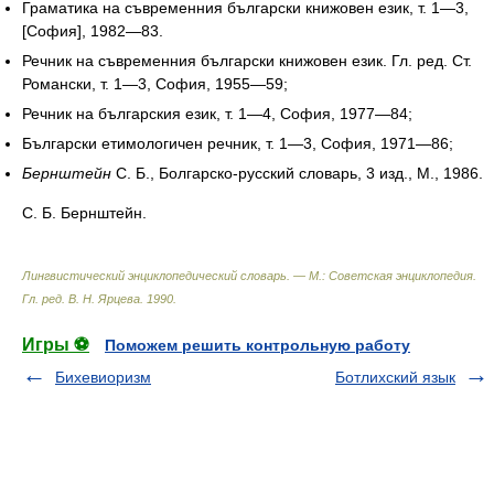
Граматика на съвременния български книжовен език, т. 1—3,
[София], 1982—83.
Речник на съвременния български книжовен език. Гл. ред. Ст.
Романски, т. 1—3, София, 1955—59;
Речник на българския език, т. 1—4, София, 1977—84;
Български етимологичен речник, т. 1—3, София, 1971—86;
Бернштейн
С. Б., Болгарско-русский словарь, 3 изд., М., 1986.
С. Б. Бернштейн.
Лингвистический энциклопедический словарь. — М.: Советская энциклопедия
.
Гл. ред. В. Н. Ярцева
.
1990
.
Игры ⚽
Поможем решить контрольную работу
Бихевиоризм
Ботлихский язык