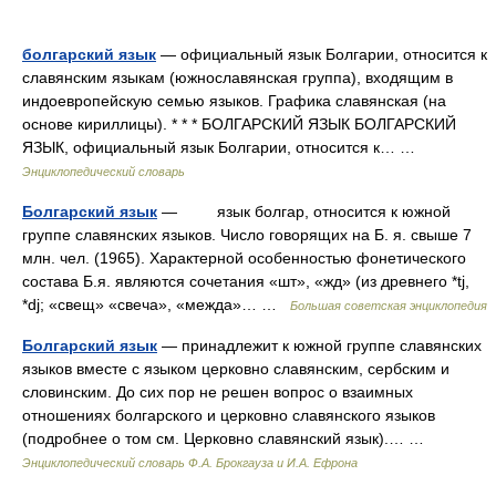
болгарский язык
— официальный язык Болгарии, относится к
славянским языкам (южнославянская группа), входящим в
индоевропейскую семью языков. Графика славянская (на
основе кириллицы). * * * БОЛГАРСКИЙ ЯЗЫК БОЛГАРСКИЙ
ЯЗЫК, официальный язык Болгарии, относится к… …
Энциклопедический словарь
Болгарский язык
— язык болгар, относится к южной
группе славянских языков. Число говорящих на Б. я. свыше 7
млн. чел. (1965). Характерной особенностью фонетического
состава Б.я. являются сочетания «шт», «жд» (из древнего *tj,
*dj; «свещ» «свеча», «межда»… …
Большая советская энциклопедия
Болгарский язык
— принадлежит к южной группе славянских
языков вместе с языком церковно славянским, сербским и
словинским. До сих пор не решен вопрос о взаимных
отношениях болгарского и церковно славянского языков
(подробнее о том см. Церковно славянский язык).… …
Энциклопедический словарь Ф.А. Брокгауза и И.А. Ефрона