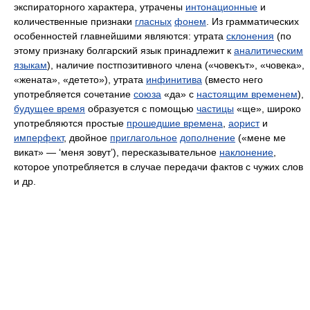
экспираторного характера, утрачены
интонационные
и
количественные признаки
гласных
фонем
. Из грамматических
особенностей главнейшими являются: утрата
склонения
(по
этому признаку болгарский язык принадлежит к
аналитическим
языкам
), наличие постпозитивного члена (
«човекът», «човека»,
«жената», «детето»
), утрата
инфинитива
(вместо него
употребляется сочетание
союза
«да»
с
настоящим временем
),
будущее время
образуется с помощью
частицы
«ще»
, широко
употребляются простые
прошедшие времена
,
аорист
и
имперфект
, двойное
приглагольное
дополнение
(
«мене ме
викат»
— ‘меня зовут’), пересказывательное
наклонение
,
которое употребляется в случае передачи фактов с чужих слов
и др.