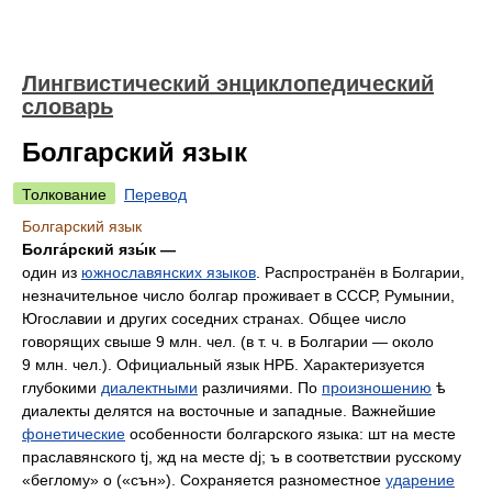
Лингвистический энциклопедический
словарь
Болгарский язык
Толкование
Перевод
Болгарский язык
Болга́рский язы́к —
один из
южнославянских языков
. Распространён в Болгарии,
незначительное число болгар проживает в СССР, Румынии,
Югославии и других соседних странах. Общее число
говорящих свыше 9 млн. чел. (в т. ч. в Болгарии — около
9 млн. чел.). Официальный язык НРБ. Характеризуется
глубокими
диалектными
различиями. По
произношению
ѣ
диалекты делятся на восточные и западные. Важнейшие
фонетические
особенности болгарского языка: шт на месте
праславянского tj, жд на месте dj; ъ в соответствии русскому
«беглому» о (
«сън»
). Сохраняется разноместное
ударение