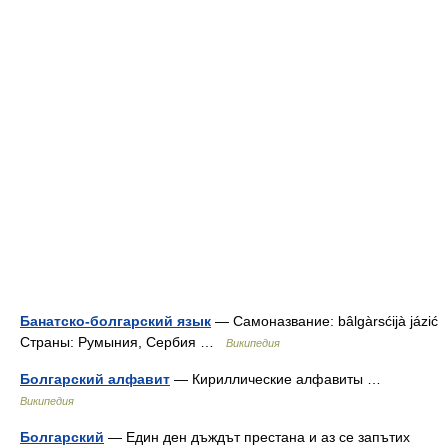
Банатско-болгарский язык
— Самоназвание: bâlgàrsćijà jázić
Страны: Румыния, Сербия …
Википедия
Болгарский алфавит
— Кириллические алфавиты …
Википедия
Болгарский
— Един ден дъждът престана и аз се запътих