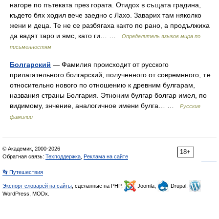
нагоре по пътеката през гората. Отидох в същата градина,
където бях ходил вече заедно с Лахо. Заварих там няколко
жени и деца. Те не се разбягаха както по рано, а продължиха
да вадят таро и ямс, като ги… …
Определитель языков мира по
письменностям
Болгарский
— Фамилия происходит от русского
прилагательного болгарский, полученного от совремнного, т.е.
относительно нового по отношению к древним булгарам,
названия страны Болгария. Этноним булгар болгар имел, по
видимому, знчение, аналогичное имени булга… …
Русские
фамилии
© Академик, 2000-2026
18+
Обратная связь:
Техподдержка
,
Реклама на сайте
👣 Путешествия
Экспорт словарей на сайты
, сделанные на PHP,
Joomla,
Drupal,
WordPress, MODx.