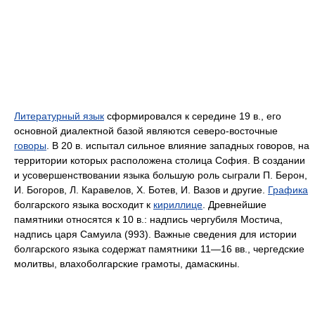
Литературный язык
сформировался к середине 19 в., его
основной диалектной базой являются северо-восточные
говоры
. В 20 в. испытал сильное влияние западных говоров, на
территории которых расположена столица София. В создании
и усовершенствовании языка большую роль сыграли П. Берон,
И. Богоров, Л. Каравелов, Х. Ботев, И. Вазов и другие.
Графика
болгарского языка восходит к
кириллице
. Древнейшие
памятники относятся к 10 в.: надпись чергубиля Мостича,
надпись царя Самуила (993). Важные сведения для истории
болгарского языка содержат памятники 11—16 вв., чергедские
молитвы, влахоболгарские грамоты, дамаскины.