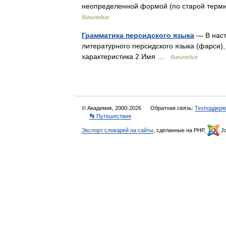
неопределенной формой (по старой терм
Википедия
Грамматика персидского языка
— В наст
литературного персидского языка (фарси)
характеристика 2 Имя …
Википедия
© Академик, 2000-2026
Обратная связь:
Техподдерж
👣 Путешествия
Экспорт словарей на сайты
, сделанные на PHP,
Jo