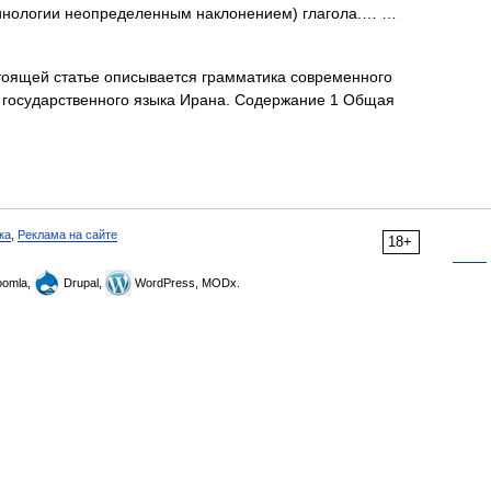
инологии неопределенным наклонением) глагола.… …
оящей статье описывается грамматика современного
, государственного языка Ирана. Содержание 1 Общая
ка
,
Реклама на сайте
18+
omla,
Drupal,
WordPress, MODx.