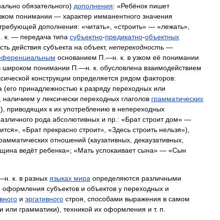
нально
обязательного
)
дополнения
:
«
Ребёнок
пишет
зком
понимании
—
характер
имманентного
значения
требующей
дополнения:
«
читать
», «
строить
» — «
лежать
»,
н
.
к
. —
передача
типа
субъектно
-
предикатно
-
объектных
сть
действия
субъекта
на
объект
,
непереходность
—
еференциальным
основанием
П
.—
н
.
к
.
в
узком
её
понимании
в
широком
понимании
П
.—
н
.
к
.
обусловлена
взаимодействием
ксической
конструкции
определяется
рядом
факторов:
а
(
его
принадлежностью
к
разряду
переходных
или
,
наличием
у
лексически
переходных
глаголов
грамматических
г
),
приводящих
к
их
употреблению
в
непереходных
различного
рода
абсолютивных
и
пр
.
:
«
Брат
строит
дом
» —
ится
», «
Брат
прекрасно
строит
», «
Здесь
строить
нельзя
»),
рамматических
отношений
(
каузативных
,
декаузативных
,
щина
ведёт
ребенка
»; «
Мать
успокаивает
сына
» — «
Сын
—
н
.
к
.
в
разных
языках
мира
определяются
различными
и
оформления
субъектов
и
объектов
у
переходных
и
вного
и
эргативного
строя
,
способами
выражения
в
самом
и
или
грамматики
),
техникой
их
оформления
и
т
.
п
.