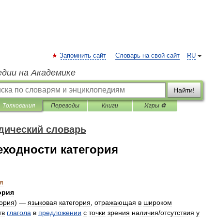
Запомнить сайт
Словарь на свой сайт
RU
едии на Академике
Найти!
Толкования
Переводы
Книги
Игры ⚽
дический словарь
ходности категория
я
о́рия
гория
) —
языковая
категория
,
отражающая
в
широком
тв
глагола
в
предложении
с
точки
зрения
наличия​
/
​отсутствия
у