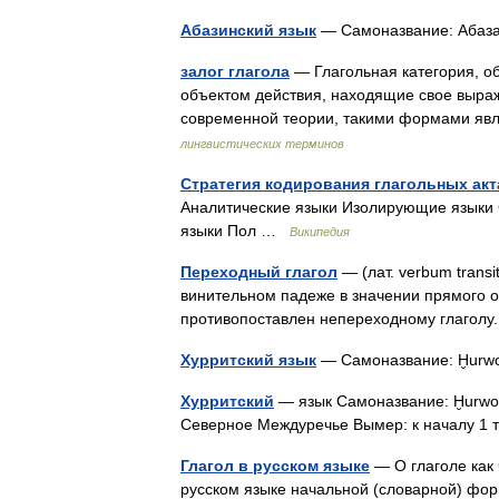
Абазинский язык
— Самоназвание: Абаз
залог глагола
— Глагольная категория, 
объектом действия, находящие свое выра
современной теории, такими формами яв
лингвистических терминов
Стратегия кодирования глагольных акт
Аналитические языки Изолирующие языки 
языки Пол …
Википедия
Переходный глагол
— (лат. verbum trans
винительном падеже в значении прямого о
противопоставлен непереходному глагол
Хурритский язык
— Самоназвание: Ḫurw
Хурритский
— язык Самоназвание: Ḫurwo
Северное Междуречье Вымер: к началу 1 
Глагол в русском языке
— О глаголе как 
русском языке начальной (словарной) фор