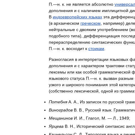
П
.—
н
.
к
.
не
является
абсолютно
универса
дополнения
и
с
наличием
имплицитной
ди
В
индоевропейских
языках
эта
дифференц
(
в
архаическом
греческом
,
например
)
дел
нейтральные
с
двояким
употреблением
(
в
подобного
типа
),
дифференциация
после
перераспределению
синтаксических
функ
П
.—
н
.
к
.
восходит
к
стоикам
.
Разногласия
в
интерпретации
языковых
фа
дополнения
и
с
характером
трактовки
стат
лексемы
или
как
особой
грамматической
ф
языкового
статуса
П
.—
н
.
к
.
вызван
разным
узкого
и
широкого
понимания
этой
категор
(
собственно
лексической
,
одной
из
грамма
Потебня
А
.
А
.,
Из
записок
по
русской
грам
Виноградов
В
.
В
.,
Русский
язык
.
Грамматич
Мещанинов
И
.
И
.,
Глагол
,
М
. —
Л
.,
1949
;
Ярцева
В
.
Н
.,
Исторический
синтаксис
англ
Кацнельсон
С
.
Д
.,
Типология
языка
и
рече