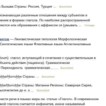
а Бызшва Страны: Россия, Турция …
Википедия
обозначающая различные отношения между субъектом и
жение в формах глагола. По наиболее распространенной
ляются или образования с аффиксом ся (умывать …
Словарь
антов
— Лингвистическая типология Морфологическая
Синтетические языки Флективные языки Агглютинативные
itivum) глагол, вступающий в сочетание с существительным в
бъекта действия (пациенса). Грамматически
у. Переходность грамматическая… …
Википедия
oḫḫe/Ḫurroḫḫe Страны …
Википедия
ḫḫe/Ḫurroḫḫe Страны: Митанни Регионы: Северная Сирия,
тысячелетия до н. э …
Википедия
части речи в языках мира см. статью «Глагол». В современном
мой глагола считается инфинитив, иначе называемый