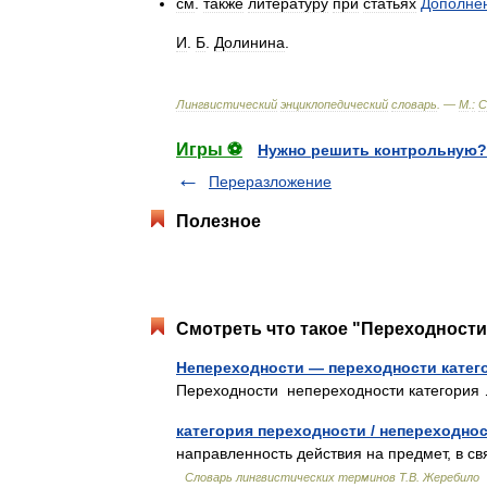
см
.
также
литературу
при
статьях
Дополне
И
.
Б
.
Долинина
.
Лингвистический
энциклопедический
словарь
. —
М
.
:
С
Игры ⚽
Нужно решить контрольную?
Переразложение
Полезное
Смотреть что такое "Переходности
Непереходности — переходности катег
Переходности непереходности категори
категория переходности / непереходнос
направленность действия на предмет, в с
Словарь лингвистических терминов Т.В. Жеребило