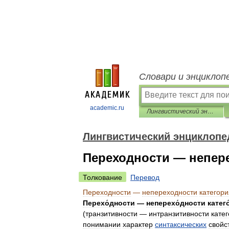
Словари и энциклоп
academic.ru
Лингвистический энциклопедический словарь
Лингвистический энциклопе
Переходности — непере
Толкование
Перевод
Переходности
—
непереходности
категори
Перехо́дности
—
неперехо́дности
катег
(
транзитивности
—
интранзитивности
кате
понимании
характер
синтаксических
свойс