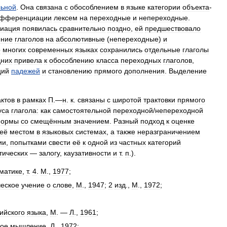
льной
.
Она
связана
с
обособлением
в
языке
категории
объекта
-
фференциации
лексем
на
переходные
и
непереходные
.
иация
появилась
сравнительно
поздно
,
ей
предшествовало
ение
глаголов
на
абсолютивные
(
непереходные
)
и
о
многих
современных
языках
сохранились
отдельные
глаголы
дних
привела
к
обособлению
класса
переходных
глаголов
,
ций
падежей
и
становлению
прямого
дополнения
.
Выделение
ктов
в
рамках
П
.—
н
.
к
.
связаны
с
широтой
трактовки
прямого
уса
глагола:
как
самостоятельной
переходной​
/
​непереходной
ормы
со
смещённым
значением
.
Разный
подход
к
оценке
её
местом
в
языковых
системах
,
а
также
неразграничением
ии
,
попытками
свести
её
к
одной
из
частных
категорий
тических
—
залогу
,
каузативности
и
т
.
п
.).
матике
,
т
.
4
.
М
.,
1977
;
еское
учение
о
слове
,
М
.,
1947
;
2
изд
.,
М
.,
1972
;
ийского
языка
,
М
. —
Л
.,
1961
;
вое
мышление
,
Л
.,
1972
;