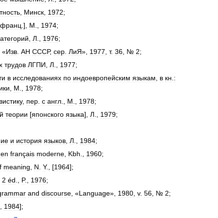
тность
,
Минск
,
1972
;
франц
.],
М
.,
1974
;
категорий
,
Л
.,
1976
;
, «
Изв
.
АН
СССР
,
сер
.
ЛиЯ
»,
1977
,
т
.
36
, №
2
;
х
трудов
ЛГПИ
,
Л
.,
1977
;
ти
в
исследованиях
по
индоевропейским
языкам
,
в
кн
.
:
ики
,
М
.,
1978
;
вистику
,
пер
.
с
англ
.,
М
.,
1978
;
й
теории
[
японского
языка
],
Л
.,
1979
;
ние
и
история
языков
,
Л
.,
1984
;
en
français
moderne
,
Kbh
.,
1960
;
f
meaning
,
N
.
Y
., [
1964
];
,
2
éd
.,
P
.,
1976
;
grammar
and
discourse
, «
Language
»,
1980
,
v
.
56
, №
2
;
,
1984
];