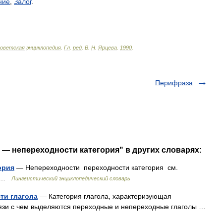
ние
,
Залог
.
оветская
энциклопедия
.
Гл
.
ред
.
В
.
Н
.
Ярцева
.
1990
.
Перифраза
 — непереходности категория" в других словарях:
ория
— Непереходности переходности категория см.
я …
Лингвистический энциклопедический словарь
ти глагола
— Категория глагола, характеризующая
вязи с чем выделяются переходные и непереходные глаголы …