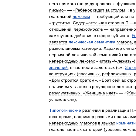
него
прямого
(
по
ряду
трактовок
,
функцио
письмо
» — «
Ребёнок
сидит
за
столом
»;
в
у
глагольной
лексемы
—
требующей
или
не
«
грустить
».
Содержательная
сторона
П
.—
отношений:
переходность
—
направленно
замкнутость
действия
в
сфере
субъекта
.
Р
является
лексическая
семантика
глагола
,
разноплановых
категорий
.
Характер
синта
первичной
лексической
семантикой
глагол
непереходных
лексем:
«
читать
»
/
«
лежать
»)
значений
,
в
частности
залоговых
(
см
.
Зало
конструкциях
(
пассивных
,
рефлексивных
,
«
Дом
строится
братом
», «
Брат
сейчас
стро
наличием
у
глаголов
регулярных
лексико
-
г
результативных:
«
Женщина
идёт
» — «
Жен
успокоился
»),
Типологические
различия
в
реализации
П
.
факторами
,
например
разными
правилам
непереходных
глаголов
в
языках
номинати
глаголе
частных
категорий
(
уровень
лексик