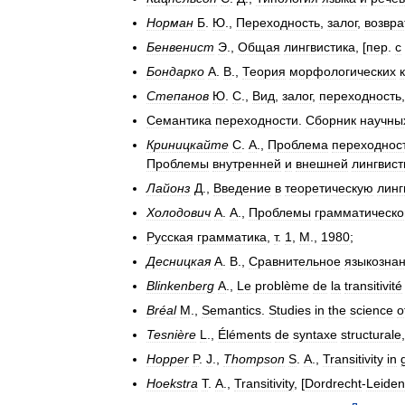
Норман
Б
.
Ю
.,
Переходность
,
залог
,
возвра
Бенвенист
Э
.,
Общая
лингвистика
, [
пер
.
с
Бондарко
А
.
В
.,
Теория
морфологических
Степанов
Ю
.
С
.,
Вид
,
залог
,
переходность
Семантика
переходности
.
Сборник
научны
Криницкайте
С
.
А
.,
Проблема
переходнос
Проблемы
внутренней
и
внешней
лингвист
Лайонз
Д
.,
Введение
в
теоретическую
линг
Холодович
А
.
А
.,
Проблемы
грамматическо
Русская
грамматика
,
т
.
1
,
М
.,
1980
;
Десницкая
А
.
В
.,
Сравнительное
языкозна
Blinkenberg
A
.,
Le
problème
de
la
transitivité
Bréal
M
.,
Semantics
.
Studies
in
the
science
o
Tesnière
L
.,
Éléments
de
syntaxe
structurale
Hopper
P
.
J
.,
Thompson
S
.
A
.,
Transitivity
in
Hoekstra
T
.
A
.,
Transitivity
, [
Dordrecht
-
Leiden