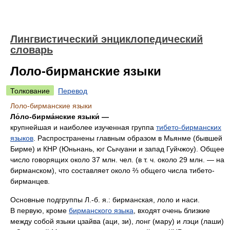
Лингвистический энциклопедический
словарь
Лоло-бирманские языки
Толкование
Перевод
Лоло-бирманские языки
Ло́ло-бирма́нские языки́ —
крупнейшая и наиболее изученная группа
тибето-бирманских
языков
. Распространены главным образом в Мьянме (бывшей
Бирме) и КНР (Юньнань, юг Сычуани и запад Гуйчжоу). Общее
число говорящих около 37 млн. чел. (в т. ч. около 29 млн. — на
бирманском), что составляет около ⅔ общего числа тибето-
бирманцев.
Основные подгруппы Л.‑б. я.: бирманская, лоло и наси.
В первую, кроме
бирманского языка
, входят очень близкие
между собой языки цзайва (аци, зи), лонг (мару) и лэци (лаши)