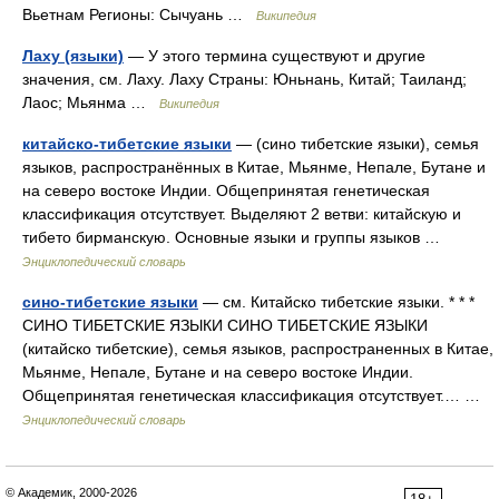
Вьетнам Регионы: Сычуань …
Википедия
Лаху (языки)
— У этого термина существуют и другие
значения, см. Лаху. Лаху Страны: Юньнань, Китай; Таиланд;
Лаос; Мьянма …
Википедия
китайско-тибетские языки
— (сино тибетские языки), семья
языков, распространённых в Китае, Мьянме, Непале, Бутане и
на северо востоке Индии. Общепринятая генетическая
классификация отсутствует. Выделяют 2 ветви: китайскую и
тибето бирманскую. Основные языки и группы языков …
Энциклопедический словарь
сино-тибетские языки
— см. Китайско тибетские языки. * * *
СИНО ТИБЕТСКИЕ ЯЗЫКИ СИНО ТИБЕТСКИЕ ЯЗЫКИ
(китайско тибетские), семья языков, распространенных в Китае,
Мьянме, Непале, Бутане и на северо востоке Индии.
Общепринятая генетическая классификация отсутствует.… …
Энциклопедический словарь
© Академик, 2000-2026