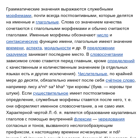
Грамматические значения выражаются служебными
морфемами
, почти всегда постпозитивными, которые делятся
на именные и
глагольные
. Слова со значением качества
сочетаются с глагольными морфемами и обычно считаются
глаголами. Именные морфемы обозначают
число
и
синтаксическую
функцию имени, глагольные имеют значение
времени
,
аспекта
,
модальности
и др. В
предложении
сказуемое
занимает последнее место. В
словосочетании
зависимое слово ставится перед главным, кроме
определений
с качественным и количественным значением (в отдельных
языках есть и другие исключения).
Числительные
, по крайней
мере до десяти, обязательно имеют после себя
счётное слово
,
например лису a¹ni⁵ sa³ kha² ‘три коровы’ (букв. — коровы три
штуки). Если
существительное
имеет постпозитивное
определение, служебные морфемы ставятся после него, т. е.
они оформляют именное словосочетание, а не само имя.
Характерной чертой Л.‑б. я. является образование каузативных
глаголов с помощью внутренней
флексии
—
чередования
согласных и тонов, вызванного неслогообразующим
префиксом, к настоящему времени исчезнувшим: и ndi¹