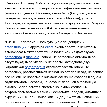
Юньнани. В группу Л.‑б. я. входит также ряд малоизвестных
языков, точное место которых в классификации неясно: ачан
(нгачанг) и цзино в Юньнани, языки бису (бису и пхуной в
северном Таиланде, пьен в восточной Мьянме), угонг в
Таиланде, западнее Бангкока, маньяк и эрсу в южной Сычуани.
Сомнительно отнесение к Л.‑б. я. языка ман-кхоань и
нескольких близких к нему языков Северного Вьетнама.
Л.‑б. я. — слоговые, изолирующие с тенденцией к
агглютинации
. Структура
слога
очень проста; в некоторых
языках слог может состоять не более чем из двух звуков,
согласного
и
гласного
. Конечные согласные обычно либо
отсутствуют, либо число их не превышает одного-двух.
Бирманская
орфография
отражает восемь конечных
согласных, различавшихся несколько сот лет назад, но сейчас
все конечные носовые в бирманском языке совпали в одном
заднеязычном носовом, неносовые перешли в гортанную
смычку. Более богатая система конечных согласных
сохранилась только в языках нескольких народов, живущих в
окружении цзинпо (цзайва, ачан и др.). Системы начальных
согласных могут быть достаточно сложными. В некоторых