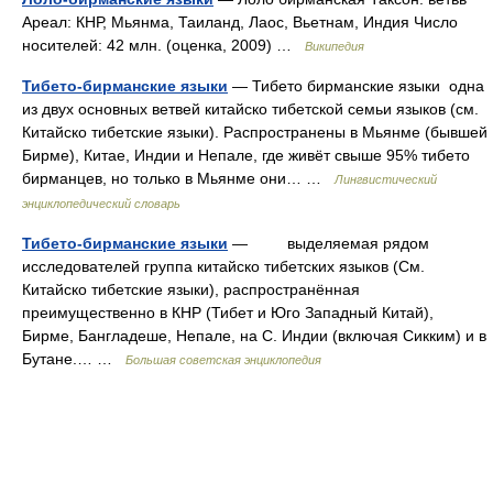
Ареал: КНР, Мьянма, Таиланд, Лаос, Вьетнам, Индия Число
носителей: 42 млн. (оценка, 2009) …
Википедия
Тибето-бирманские языки
— Тибето бирманские языки одна
из двух основных ветвей китайско тибетской семьи языков (см.
Китайско тибетские языки). Распространены в Мьянме (бывшей
Бирме), Китае, Индии и Непале, где живёт свыше 95% тибето
бирманцев, но только в Мьянме они… …
Лингвистический
энциклопедический словарь
Тибето-бирманские языки
— выделяемая рядом
исследователей группа китайско тибетских языков (См.
Китайско тибетские языки), распространённая
преимущественно в КНР (Тибет и Юго Западный Китай),
Бирме, Бангладеше, Непале, на С. Индии (включая Сикким) и в
Бутане.… …
Большая советская энциклопедия