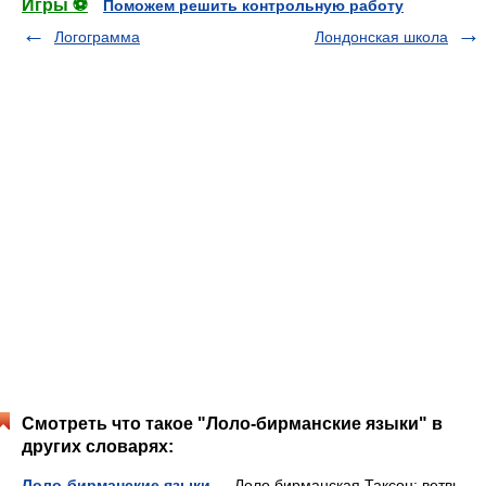
Игры ⚽
Поможем решить контрольную работу
Логограмма
Лондонская школа
Смотреть что такое "Лоло-бирманские языки" в
других словарях:
Лоло-бирманские языки
— Лоло бирманская Таксон: ветвь