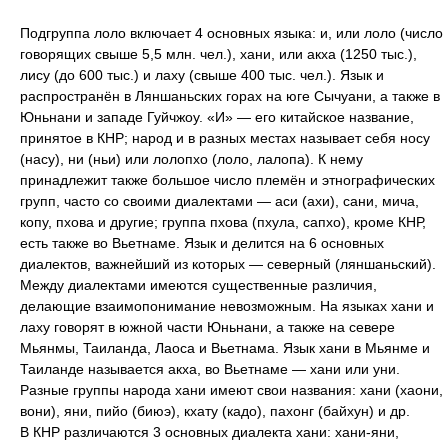
Подгруппа лоло включает 4 основных языка: и, или лоло (число
говорящих свыше 5,5 млн. чел.), хани, или акха (1250 тыс.),
лису (до 600 тыс.) и лаху (свыше 400 тыс. чел.). Язык и
распространён в Ляншаньских горах на юге Сычуани, а также в
Юньнани и западе Гуйчжоу. «И» — его китайское название,
принятое в КНР; народ и в разных местах называет себя носу
(насу), ни (ньи) или лолопхо (лоло, лалопа). К нему
принадлежит также большое число племён и этнографических
групп, часто со своими диалектами — аси (ахи), сани, мича,
копу, пхова и другие; группа пхова (пхула, сапхо), кроме КНР,
есть также во Вьетнаме. Язык и делится на 6 основных
диалектов, важнейший из которых — северный (ляншаньский).
Между диалектами имеются существенные различия,
делающие взаимопонимание невозможным. На языках хани и
лаху говорят в южной части Юньнани, а также на севере
Мьянмы, Таиланда, Лаоса и Вьетнама. Язык хани в Мьянме и
Таиланде называется акха, во Вьетнаме — хани или уни.
Разные группы народа хани имеют свои названия: хани (хаони,
вони), яни, пийо (биюэ), кхату (кадо), пахонг (байхун) и др.
В КНР различаются 3 основных диалекта хани: хани-яни,