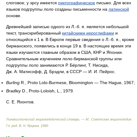
слоговое; у эрсу имеется
пиктографическое
письмо. Для всех
языков подгруппы лоло созданы письменности на
латинской
основе.
Древнейшей записью одного из Л.‑б. я. является небольшой
текст, транскрибированный
китайскими иероглифами
и
относящийся к 1 в. В Европе первые сведения о Л.‑б. я., кроме
бирманского, появились в конце 19 в. В настоящее время эти
языки изучаются главным образом в США, КНР и Японии.
Сравнительным изучением лоло-бирманской группы или
подгруппы лоло занимаются Р. Бёрлинг, Т. Нисида,
Дж. А. Матисофф, Д. Брэдли, в СССР — И. И. Пейрос.
Burling
R., Proto Lolo-Burmese, Bloomington — The Hague, 1967;
Bradley
D., Proto-Loloish, L., 1979.
С. Е. Яхонтов.
Лингвистический энциклопедический словарь. — М.: Советская энциклопедия
.
Гл. ред. В. Н. Ярцева
.
1990
.