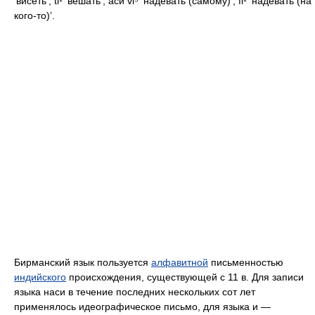
‘висеть’, ti¹ ‘вешать’; аси vi⁵ ‘надевать (самому)’, fi¹ ‘надевать (на
кого-то)’.
Бирманский язык пользуется
алфавитной
письменностью
индийского
происхождения, существующей с 11 в. Для записи
языка наси в течение последних нескольких сот лет
применялось идеографическое письмо, для языка и —