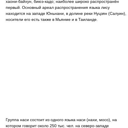
хаони-байхун, биюэ-кадо; наиболее широко распространён
первый. Основный ареал распространения языка лису
находится на западе Юньнани, в долине реки Нуцзян (Салуин),
носители его есть также в Мьянме и в Таиланде.
Группа наси состоит из одного языка наси (нахи, мосо), на
котором говорит около 250 тыс. чел. на северо-западе