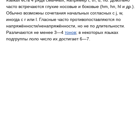
языках есть 4 ряда смычных, например t, th, d, nd. Довольно
часто встречаются глухие носовые и боковые (hm, hn, hl и др.).
Обычно возможны сочетания начальных согласных с j, w,
иногда с r или l. Гласные часто противопоставляются по
напряжённости​/​ненапряжённости, но не по длительности.
Различаются не менее 3—4
тонов
; в некоторых языках
подгруппы лоло число их достигает 6—7.