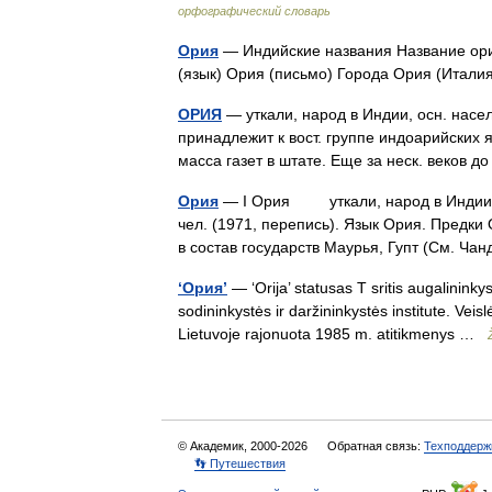
орфографический словарь
Ория
— Индийские названия Название ори
(язык) Ория (письмо) Города Ория (Итал
ОРИЯ
— уткали, народ в Индии, осн. насел
принадлежит к вост. группе индоарийских 
масса газет в штате. Еще за неск. веков 
Ория
— I Ория уткали, народ в Индии, о
чел. (1971, перепись). Язык Ория. Предки 
в состав государств Маурья, Гупт (См. Ч
‘Ория’
— ‘Orija’ statusas T sritis augalininky
sodininkystės ir daržininkystės institute. Vei
Lietuvoje rajonuota 1985 m. atitikmenys …
© Академик, 2000-2026
Обратная связь:
Техподдерж
👣 Путешествия