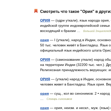
Смотреть что такое "Ория" в други
ОРИЯ
— (одри уткали), язык народа ория,
индийской группе индоевропейской семьи 
восходящий к брахми …
Большой Энциклопед
ория
— I (уткали), народ в Индии, основн
50 тыс. человек живёт в Бангладеш. Язык о
официальный язык индийского штата Ори
ОРИЯ
— (самоназвание уткали) народ общ
на территории Индии (32200 тыс. чел.). Др
Религиозная принадлежность верующих:
ОРИЯ
— (уткали) народ в Индии, основное 
человек живет в Бангладеш. Язык ория.
ория
— сущ., кол во синонимов: 2 • народ 
…
Словарь синонимов
ория
— ория, неизм. и нескл., муж. (язык) 