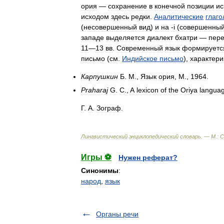
ория
—
сохранение
в
конечной
позиции
ис
исходом
здесь
редки
.
Аналитические
глаг
(
несовершенный
вид
)
и
на
‑i
(
совершенны
западе
выделяется
диалект
бхатри
—
пер
11
—
13
вв
.
Современный
язык
формируетс
письмо
(
см
.
Индийское
письмо
),
характер
Карпушкин
Б
.
М
.,
Язык
ория
,
М
.,
1964
.
Praharaj
G
.
C
.,
A
lexicon
of
the
Oriya
langua
Г
.
А
.
Зограф
.
Лингвистический
энциклопедический
словарь
. —
М
.
:
С
Игры ⚽
Нужен реферат?
Синонимы
:
народ
,
язык
Органы речи