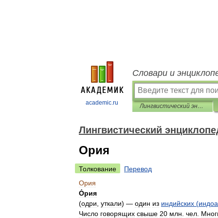
Словари и энциклоп
academic.ru
Лингвистический энциклопедический словарь
Лингвистический энциклопе
Ория
Толкование
Перевод
Ория
О́рия
(
одри
,
уткали
) —
один
из
индийских
(
индоа
Число
говорящих
свыше
20
млн
.
чел
.
Мног