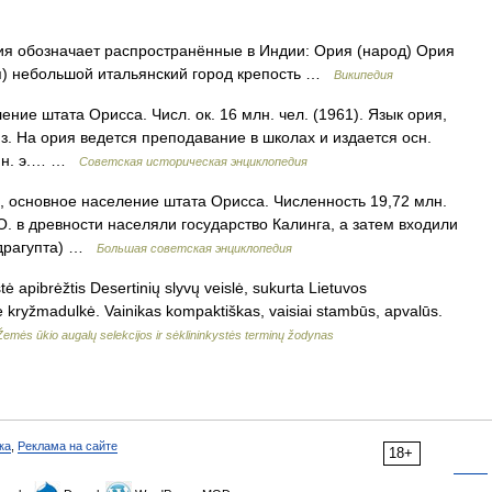
я обозначает распространённые в Индии: Ория (народ) Ория
ия) небольшой итальянский город крепость …
Википедия
ение штата Орисса. Числ. ок. 16 млн. чел. (1961). Язык ория,
яз. На ория ведется преподавание в школах и издается осн.
до н. э.… …
Советская историческая энциклопедия
сновное население штата Орисса. Численность 19,72 млн.
О. в древности населяли государство Калинга, а затем входили
андрагупта) …
Большая советская энциклопедия
stė apibrėžtis Desertinių slyvų veislė, sukurta Lietuvos
slė kryžmadulkė. Vainikas kompaktiškas, vaisiai stambūs, apvalūs.
Žemės ūkio augalų selekcijos ir sėklininkystės terminų žodynas
ка
,
Реклама на сайте
18+