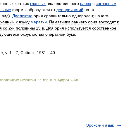
конных
кратких
гласных
,
вследствие
чего
слова
с
согласным
ольные
формы
образуются
от
деепричастий
на
‑u
й
вид
).
Диалектно
ория
сравнительно
однороден
;
на
юго
-
еходный
к
языку
маратхи
.
Памятники
раннего
ория
восходят
к
я
со
2‑й
половины
19
в
.
Для
ория
используется
собственное
изующееся
округлостью
очертаний
букв
.
ge
,
v
.
1
—
7
,
Cuttack
,
1931
—
40
.
оветская
энциклопедия
.
Гл
.
ред
.
В
.
Н
.
Ярцева
.
1990
.
Орокский язык