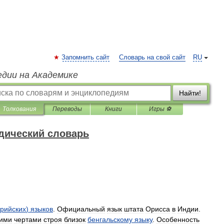
Запомнить сайт
Словарь на свой сайт
RU
едии на Академике
Найти!
Толкования
Переводы
Книги
Игры ⚽
дический словарь
рийских
)
языков
.
Официальный
язык
штата
Орисса
в
Индии
.
ими
чертами
строя
близок
бенгальскому
языку
.
Особенность