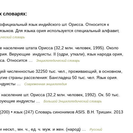
х словарях:
 официальный язык индийского шт. Орисса. Относится к
языков. Для языка ория используется специальный алфавит,
ический словарь
ое население штата Орисса (32,2 млн. человек, 1995). Около
рия. Верующие индуисты. II (одри, уткали), язык народа ория,
сса. Относится …
Энциклопедический словарь
ей численностью 32250 тыс. чел., проживающий, в основном,
угие страны расселения: Бангладеш 50 тыс. чел. Язык ория.
 индуисты …
Современная энциклопедия
население шт. Орисса (32,2 млн. человек, 1992). Ок. 50 тыс.
 Верующие индуисты …
Большой Энциклопедический словарь
(200) • язык (247) Словарь синонимов ASIS. В.Н. Тришин. 2013
и нескл., мн. ч., ед. ч. муж. и жен. (народ) …
Русский