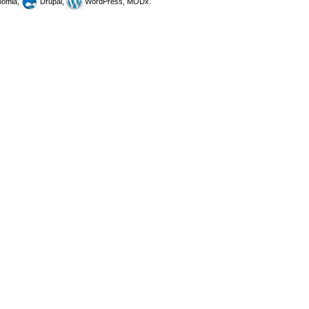
omla,
Drupal,
WordPress, MODx.