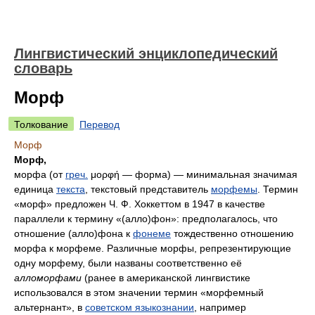
Лингвистический энциклопедический
словарь
Морф
Толкование
Перевод
Морф
Морф,
морфа (от
греч.
μορφή
— форма) — минимальная значимая
единица
текста
, текстовый представитель
морфемы
. Термин
«морф» предложен Ч. Ф. Хоккеттом в 1947 в качестве
параллели к термину «(алло)фон»: предполагалось, что
отношение (алло)фона к
фонеме
тождественно отношению
морфа к морфеме. Различные морфы, репрезентирующие
одну морфему, были названы соответственно её
алломорфами
(ранее в американской лингвистике
использовался в этом значении термин «морфемный
альтернант», в
советском языкознании
, например