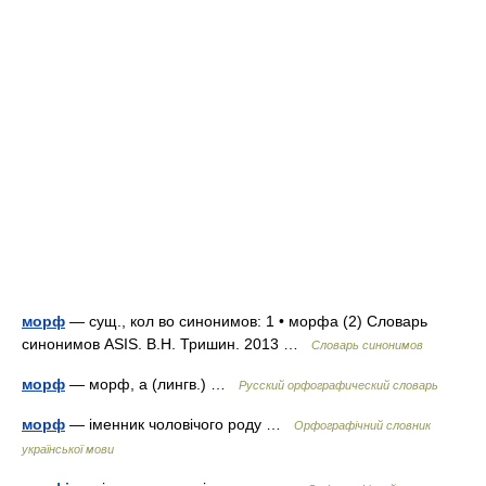
морф
— сущ., кол во синонимов: 1 • морфа (2) Словарь
синонимов ASIS. В.Н. Тришин. 2013 …
Словарь синонимов
морф
— морф, а (лингв.) …
Русский орфографический словарь
морф
— іменник чоловічого роду …
Орфографічний словник
української мови