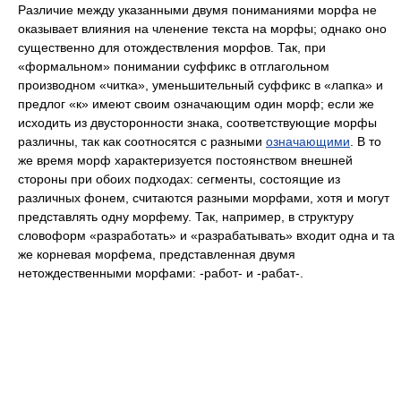
Различие между указанными двумя пониманиями морфа не
оказывает влияния на членение текста на морфы; однако оно
существенно для отождествления морфов. Так, при
«формальном» понимании суффикс в отглагольном
производном «читка», уменьшительный суффикс в «лапка» и
предлог «к» имеют своим означающим один морф; если же
исходить из двусторонности знака, соответствующие морфы
различны, так как соотносятся с разными
означающими
. В то
же время морф характеризуется постоянством внешней
стороны при обоих подходах: сегменты, состоящие из
различных фонем, считаются разными морфами, хотя и могут
представлять одну морфему. Так, например, в структуру
словоформ «разработать» и «разрабатывать» входит одна и та
же корневая морфема, представленная двумя
нетождественными морфами: ‑работ- и ‑рабат‑.