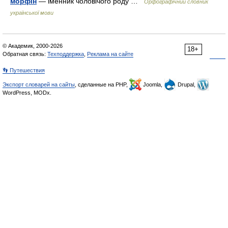
морфін
— іменник чоловічого роду …
Орфографічний словник
української мови
© Академик, 2000-2026
18+
Обратная связь:
Техподдержка
,
Реклама на сайте
👣 Путешествия
Экспорт словарей на сайты
, сделанные на PHP,
Joomla,
Drupal,
WordPress, MODx.