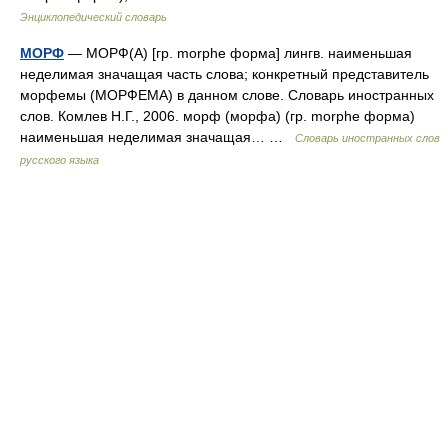
Энциклопедический словарь
МОРФ
— МОРФ(А) [гр. morphe форма] лингв. наименьшая
неделимая значащая часть слова; конкретный представитель
морфемы (МОРФЕМА) в данном слове. Словарь иностранных
слов. Комлев Н.Г., 2006. морф (морфа) (гр. morphe форма)
наименьшая неделимая значащая… …
Словарь иностранных слов
русского языка