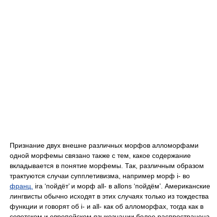
Признание двух внешне различных морфов алломорфами
одной морфемы связано также с тем, какое содержание
вкладывается в понятие морфемы. Так, различным образом
трактуются случаи супплетивизма, например морф
i-
во
франц.
ira
‘пойдёт’ и морф
all-
в
allons
‘пойдём’. Американские
лингвисты обычно исходят в этих случаях только из тождества
функции и говорят об
i-
и
all-
как об алломорфах, тогда как в
советском и европейском языкознании более распространена