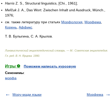
Harris
Z. S., Structural linguistics, [Chi., 1961];
Meľčuk
J. A., Das Wort: Zwischen Inhalt und Ausdruck, Münch.,
1976;
см. также литературу при статьях
Морфология
,
Морфема
,
Корень
,
Аффикс
.
Т. В. Булыгина, С. А. Крылов.
Лингвистический энциклопедический словарь. — М.: Советская энциклопедия
.
Гл. ред. В. Н. Ярцева
.
1990
.
Игры ⚽
Поможем написать курсовую
Синонимы
:
морфа
Мору-мади языки
Морфема