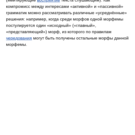
(имитирующие
восприятие
текста слушающим). Как
компромисс между интересами «активной» и «пассивной»
грамматик можно рассматривать различные «усреднённые»
решения: например, когда среди морфов одной морфемы
постулируется один «исходный» («главный»,
«представляющий») морф, из которого по правилам
чередования
могут быть получены остальные морфы данной
морфемы.