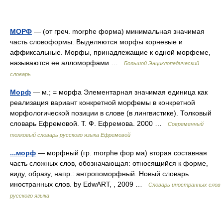
МОРФ
— (от греч. morphe форма) минимальная значимая
часть словоформы. Выделяются морфы корневые и
аффиксальные. Морфы, принадлежащие к одной морфеме,
называются ее алломорфами …
Большой Энциклопедический
словарь
Морф
— м.; = морфа Элементарная значимая единица как
реализация вариант конкретной морфемы в конкретной
морфологической позиции в слове (в лингвистике). Толковый
словарь Ефремовой. Т. Ф. Ефремова. 2000 …
Современный
толковый словарь русского языка Ефремовой
...морф
— морфный (гр. morphe фор ма) вторая составная
часть сложных слов, обозначающая: относящийся к форме,
виду, образу, напр.: антропоморфный. Новый словарь
иностранных слов. by EdwART, , 2009 …
Словарь иностранных слов
русского языка