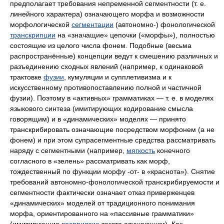
предполагает требования непременной сегментности (т. е.
линейного характера) означающего морфа и возможности
морфологической
сегментации
(автономно‑) фонологической
транскрипции
на «значащие» цепочки («морфы»), полностью
состоящие из целого числа фонем. Подобные (весьма
распространённые) концепции ведут к смешению различных и
разъединению сходных явлений (например, к одинаковой
трактовке
фузии
, кумуляции и супплетивизма и к
искусственному противопоставлению полной и частичной
фузии). Поэтому в «активных» грамматиках — т. е. в моделях
языкового синтеза (имитирующих кодирование смысла
говорящим) и в «динамических» моделях — принято
транскрибировать означающие посредством морфонем (а не
фонем) и при этом супрасегментные средства рассматривать
наряду с сегментными (например,
мягкость
конечного
согласного в «зелень» рассматривать как морф,
тождественный по функции морфу ‑от- в «краснота»). Снятие
требований автономно-фонологической транскрибируемости и
сегментности фактически означает отказ приверженцев
«динамических» моделей от традиционного понимания
морфа, ориентированного на «пассивные грамматики»