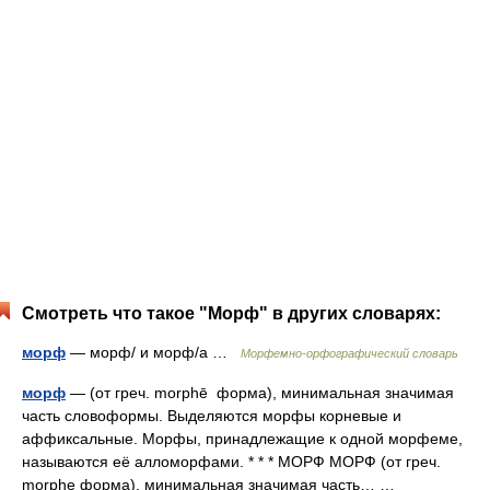
Смотреть что такое "Морф" в других словарях:
морф
— морф/ и морф/а …
Морфемно-орфографический словарь
морф
— (от греч. morphē форма), минимальная значимая
часть словоформы. Выделяются морфы корневые и
аффиксальные. Морфы, принадлежащие к одной морфеме,
называются её алломорфами. * * * МОРФ МОРФ (от греч.
morphe форма), минимальная значимая часть… …