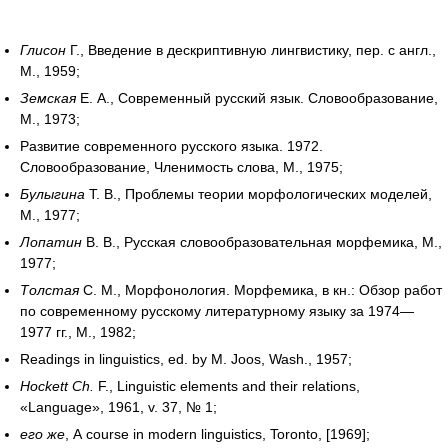
Глисон
Г., Введение в дескриптивную лингвистику, пер. с англ.,
М., 1959;
Земская
Е. А., Современный русский язык. Словообразование,
М., 1973;
Развитие современного русского языка. 1972.
Словообразование, Членимость слова, М., 1975;
Булыгина
Т. В., Проблемы теории морфологических моделей,
М., 1977;
Лопатин
В. В., Русская словообразовательная морфемика, М.,
1977;
Толстая
С. М., Морфонология. Морфемика, в кн.: Обзор работ
по современному русскому литературному языку за 1974—
1977 гг., М., 1982;
Readings in linguistics, ed. by M. Joos, Wash., 1957;
Hockett Ch.
F., Linguistic elements and their relations,
«Language», 1961, v. 37, № 1;
его же
,
A course in modern linguistics, Toronto, [1969];