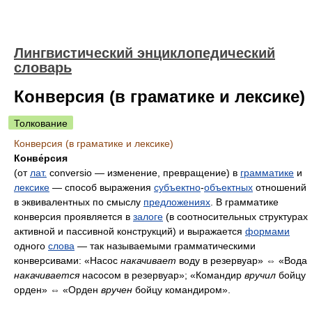
Лингвистический энциклопедический
словарь
Конверсия (в граматике и лексике)
Толкование
Конверсия (в граматике и лексике)
Конве́рсия
(от
лат.
conversio
— изменение, превращение)
в
грамматике
и
лексике
— способ выражения
субъектно
-
объектных
отношений
в эквивалентных по смыслу
предложениях
. В грамматике
конверсия проявляется в
залоге
(в соотносительных структурах
активной и пассивной конструкций) и выражается
формами
одного
слова
— так называемыми грамматическими
конверсивами: «Насос
накачивает
воду в резервуар» ⇔ «Вода
накачивается
насосом в резервуар»; «Командир
вручил
бойцу
орден» ⇔ «Орден
вручен
бойцу командиром».