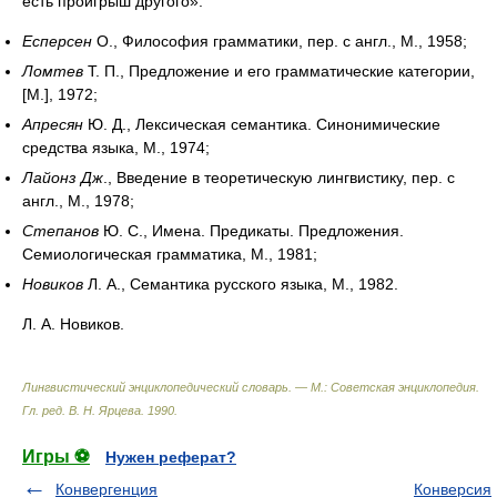
есть проигрыш другого».
Есперсен
О., Философия грамматики, пер. с англ., М., 1958;
Ломтев
Т. П., Предложение и его грамматические категории,
[М.], 1972;
Апресян
Ю. Д., Лексическая семантика. Синонимические
средства языка, М., 1974;
Лайонз Дж
., Введение в теоретическую лингвистику, пер. с
англ., М., 1978;
Степанов
Ю. С., Имена. Предикаты. Предложения.
Семиологическая грамматика, М., 1981;
Новиков
Л. А., Семантика русского языка, М., 1982.
Л. А. Новиков.
Лингвистический энциклопедический словарь. — М.: Советская энциклопедия
.
Гл. ред. В. Н. Ярцева
.
1990
.
Игры ⚽
Нужен реферат?
Конвергенция
Конверсия