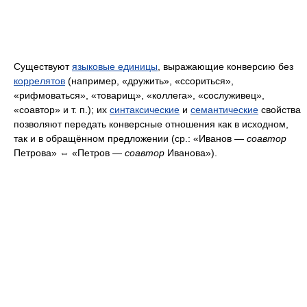
Существуют
языковые единицы
, выражающие конверсию без
коррелятов
(например, «дружить», «ссориться»,
«рифмоваться», «товарищ», «коллега», «сослуживец»,
«соавтор» и т. п.); их
синтаксические
и
семантические
свойства
позволяют передать конверсные отношения как в исходном,
так и в обращённом предложении (ср.: «Иванов —
соавтор
Петрова» ⇔ «Петров —
соавтор
Иванова»).