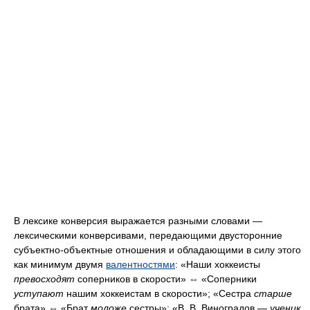
В лексике конверсия выражается разными словами —
лексическими конверсивами, передающими двусторонние
субъектно-объектные отношения и обладающими в силу этого
как минимум двумя
валентностями
: «Наши хоккеисты
превосходят
соперников в скорости» ⇔ «Соперники
уступают
нашим хоккеистам в скорости»; «Сестра
старше
брата» ⇔ «Брат
моложе
сестры»; «В. В. Виноградов —
ученик