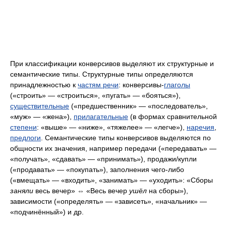
При классификации конверсивов выделяют их структурные и
семантические типы. Структурные типы определяются
принадлежностью к
частям речи
: конверсивы-
глаголы
(«строить» — «строиться», «пугать» — «бояться»),
существительные
(«предшественник» — «последователь»,
«муж» — «жена»),
прилагательные
(в формах сравнительной
степени
: «выше» — «ниже», «тяжелее» — «легче»),
наречия
,
предлоги
. Семантические типы конверсивов выделяются по
общности их значения, например передачи («передавать» —
«получать», «сдавать» — «принимать»), продажи​/​купли
(«продавать» — «покупать»), заполнения чего-либо
(«вмещать» — «входить», «занимать» — «уходить»: «Сборы
заняли
весь вечер» ⇔ «Весь вечер
ушёл
на сборы»),
зависимости («определять» — «зависеть», «начальник» —
«подчинённый») и др.