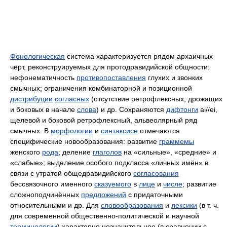
Фонологическая
система характеризуется рядом архаичных
черт, реконструируемых для протодравидийской общности:
нефонематичность
противопоставления
глухих и звонких
смычных; ограничения комбинаторной и позиционной
дистрибуции
согласных
(отсутствие ретрофлексных, дрожащих
и боковых в начале
слова
) и др. Сохраняются
дифтонги
ai//ei,
щелевой и боковой ретрофлексный, альвеолярный ряд
смычных. В
морфологии
и
синтаксисе
отмечаются
специфические новообразования: развитие
граммемы
женского
рода
; деление
глаголов
на «сильные», «средние» и
«слабые»; выделение особого подкласса «личных имён» в
связи с утратой общедравидийского
согласования
бессвязочного именного
сказуемого
в
лице
и
числе
; развитие
сложноподчинённых
предложений
с придаточными
относительными и др. Для
словообразования
и
лексики
(в т. ч.
для современной общественно-политической и научной
терминологии
) характерно незначительное (в сравнении с