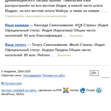
древнеиндийского письма брахми. Тамильский язык
распространён на юго востоке Индии, в южной части штата
Мадрас, на юго востоке штата Майсур, а также на севере… …
Определитель языков мира по письменностям
Язык каннада
— Каннада Самоназвание: ಕನ್ನಡ Страны: Индия
Официальный статус: Индия (Карнатака) Общее число
носителей: 50 млн Классификация …
Википедия
Язык телугу
— Телугу Самоназвание: తెలుగు Страны: Индия
Официальный статус: Андхра Прадеш Общее число
носителей: 80 млн. Рейтинг …
Википедия
© Академик, 2000-2026
18+
Обратная связь:
Техподдержка
,
Реклама на сайте
👣 Путешествия
Экспорт словарей на сайты
, сделанные на PHP,
Joomla,
Drupal,
WordPress, MODx.