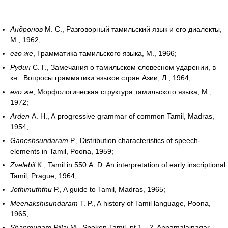
Андронов
М. С., Разговорный тамильский язык и его диалекты,
М., 1962;
его же
, Грамматика тамильского языка, М., 1966;
Рудин
С. Г., Замечания о тамильском словесном ударении, в
кн.: Вопросы грамматики языков стран Азии, Л., 1964;
его же
, Морфологическая структура тамильского языка, М.,
1972;
Arden
A. H., A progressive grammar of common Tamil, Madras,
1954;
Ganeshsundaram
P., Distribution characteristics of speech-
elements in Tamil, Poona, 1959;
Zvelebil
K., Tamil in 550 A. D. An interpretation of early inscriptional
Tamil, Prague, 1964;
Jothimuththu
P., A guide to Tamil, Madras, 1965;
Meenakshisundaram
T. P., A history of Tamil language, Poona,
1965;
Shanmugam Pillai
M., Spoken Tamil, pt 1—2, Annamalainagar,