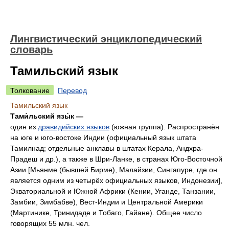
Лингвистический энциклопедический
словарь
Тамильский язык
Толкование
Перевод
Тамильский язык
Тами́льский язы́к —
один из
дравидийских языков
(южная группа). Распространён
на юге и юго-востоке Индии (официальный язык штата
Тамилнад; отдельные анклавы в штатах Керала, Андхра-
Прадеш и др.), а также в Шри-Ланке, в странах Юго-Восточной
Азии [Мьянме (бывшей Бирме), Малайзии, Сингапуре, где он
является одним из четырёх официальных языков, Индонезии],
Экваториальной и Южной Африки (Кении, Уганде, Танзании,
Замбии, Зимбабве), Вест-Индии и Центральной Америки
(Мартинике, Тринидаде и Тобаго, Гайане). Общее число
говорящих 55 млн. чел.