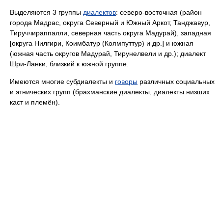
Выделяются 3 группы
диалектов
: северо-восточная (район
города Мадрас, округа Северный и Южный Аркот, Танджавур,
Тируччираппалли, северная часть округа Мадурай), западная
[округа Нилгири, Коимбатур (Коямпуттур) и др.] и южная
(южная часть округов Мадурай, Тирунелвели и др.); диалект
Шри-Ланки, близкий к южной группе.
Имеются многие субдиалекты и
говоры
различных социальных
и этнических групп (брахманские диалекты, диалекты низших
каст и племён).