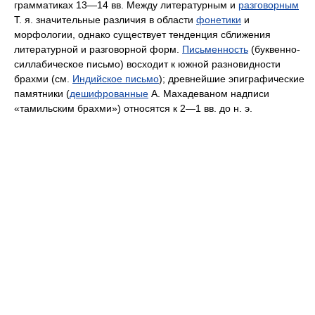
грамматиках 13—14 вв. Между литературным и
разговорным
Т. я. значительные различия в области
фонетики
и
морфологии, однако существует тенденция сближения
литературной и разговорной форм.
Письменность
(буквенно-
силлабическое письмо) восходит к южной разновидности
брахми (см.
Индийское письмо
); древнейшие эпиграфические
памятники (
дешифрованные
А. Махадеваном надписи
«тамильским брахми») относятся к 2—1 вв. до н. э.