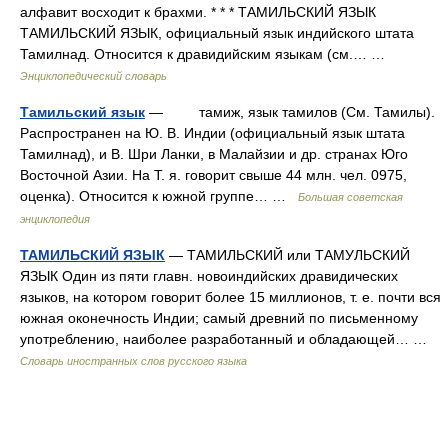
алфавит восходит к брахми. * * * ТАМИЛЬСКИЙ ЯЗЫК
ТАМИЛЬСКИЙ ЯЗЫК, официальный язык индийского штата
Тамилнад. Относится к дравидийским языкам (см.… …
Энциклопедический словарь
Тамильский язык
— тамиж, язык тамилов (См. Тамилы).
Распространен на Ю. В. Индии (официальный язык штата
Тамилнад), и В. Шри Ланки, в Малайзии и др. странах Юго
Восточной Азии. На Т. я. говорит свыше 44 млн. чел. 0975,
оценка). Относится к южной группе… …
Большая советская
энциклопедия
ТАМИЛЬСКИЙ ЯЗЫК
— ТАМИЛЬСКИЙ или ТАМУЛЬСКИЙ
ЯЗЫК Один из пяти главн. новоиндийских дравидических
языков, на котором говорит более 15 миллионов, т. е. почти вся
южная оконечность Индии; самый древний по письменному
употреблению, наиболее разработанный и обладающей… …
Словарь иностранных слов русского языка