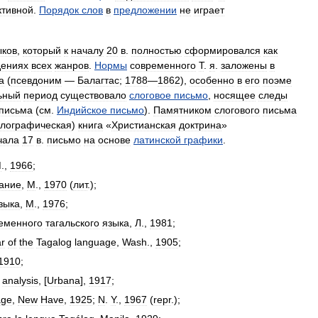
ктивной
.
Порядок
слов
в
предложении
не
играет
ыков
,
который
к
началу
20
в
.
полностью
сформировался
как
дениях
всех
жанров
.
Нормы
современного
Т
.
я
.
заложены
в
а
(
псевдоним
—
Балагтас
;
1788
—
1862
),
особенно
в
его
поэме
ьный
период
существовало
слоговое
письмо
,
носящее
следы
письма
(
см
.
Индийское
письмо
).
Памятником
слогового
письма
илографическая
)
книга
«
Христианская
доктрина
»
чала
17
в
.
письмо
на
основе
латинской
графики
.
М
.,
1966
;
ание
,
М
.,
1970
(
лит
.);
зыка
,
М
.,
1976
;
еменного
тагальского
языка
,
Л
.,
1981
;
r
of
the
Tagalog
language
,
Wash
.,
1905
;
1910
;
analysis
, [
Urbana
],
1917
;
age
,
New
Have
,
1925
;
N
.
Y
.,
1967
(
repr
.);