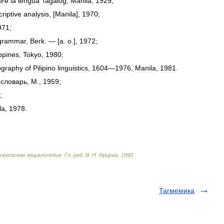
bre
la
lengua
Tagálog
,
Manila
,
1929
;
riptive
analysis
, [
Manila
],
1970
;
971
;
grammar
,
Berk
. — [
a
.
o
.],
1972
;
ippines
,
Tokyo
,
1980
;
iography
of
Pilipino
linguistics
,
1604
—
1976
,
Manila
,
1981
.
словарь
,
М
.,
1959
;
;
la
,
1978
.
оветская
энциклопедия
.
Гл
.
ред
.
В
.
Н
.
Ярцева
.
1990
.
Тагмемика