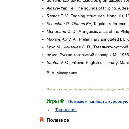
Serrano
-
Laktaw
P
.,
Estudios
gramaticales
so
Aldave
-
Yap
Fe
,
The
sounds
of
Pilipino
.
A
desc
Ramos
T
.
V
.,
Tagalog
structures
,
Honolulu
,
1
Schachter
P
.,
Otanes
Fe
,
Tagalog
reference
McFarland
C
.
D
.,
A
linguistic
atlas
of
the
Phil
Makarenko
V
.
A
.,
Preliminary
annotated
bibl
Крус
М
.,
Игнашев
С
.
П
.,
Тагальско
-
русский
их
же
,
Русско
-
тагальский
словарь
,
М
.,
1965
Santos
V
.
C
.,
Filipino
-
English
dictionary
,
Mani
В
.
А
.
Макаренко
.
Лингвистический
энциклопедический
словарь
. —
М
.
:
С
Игры ⚽
Поможем написать курсовую
Тавтология
Полезное