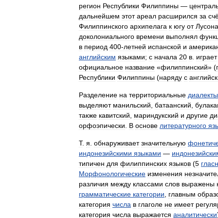
регион
Республики
Филиппины
—
централ
дальнейшем
этот
ареал
расширился
за
сч
Филиппинского
архипелага
к
югу
от
Лусон
доколониального
времени
выполнял
функ
в
период
400‑летней
испанской
и
америка
английским
языками
;
с
начала
20
в
.
играет
официальное
название
«
филиппинский
» (
Республики
Филиппины
(
наряду
с
английс
Разделение
на
территориальные
диалекты
выделяют
манильский
,
батаанский
,
булака
также
кавитский
,
мариндукский
и
другие
ди
орфоэпически
.
В
основе
литературного
яз
Т
.
я
.
обнаруживает
значительную
фонетич
индонезийскими
языками
—
индонезийски
типичен
для
филиппинских
языков
(
5
глас
Морфонологические
изменения
незначит
различия
между
классами
слов
выражены
грамматические
категории
,
главным
образ
категория
числа
в
глаголе
не
имеет
регуля
категория
числа
выражается
аналитически