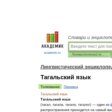
Словари и энциклоп
academic.ru
Лингвистический энциклопедический словарь
Лингвистический энциклопе
Тагальский язык
Толкование
Перевод
Тагальский
язык
Тага́льский
язы́к
(
тагал
,
тагала
,
тагало
;
тагалог
) —
один
из
распространения
приходится
на
самый
ва