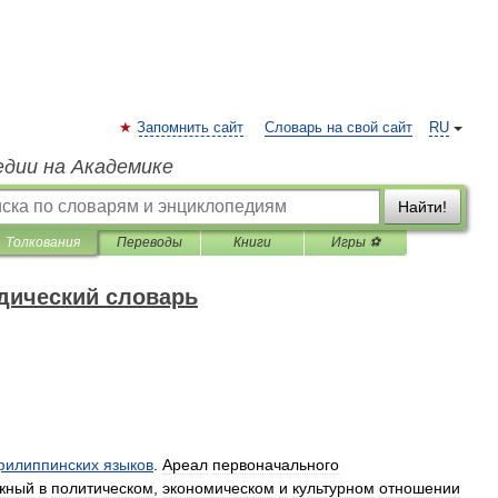
Запомнить сайт
Словарь на свой сайт
RU
едии на Академике
Найти!
Толкования
Переводы
Книги
Игры ⚽
дический словарь
филиппинских
языков
.
Ареал
первоначального
жный
в
политическом
,
экономическом
и
культурном
отношении