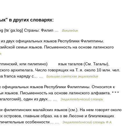
ык" в других словарях:
g [tɐˈga:log] Страны: Филип …
Википедия
н из двух официальных языков Республики Филиппины.
зийской семьи языков. Письменность на основе латинского
ь
иппинский, или пилипино) язык тагалов (См. Тагалы),
ого архипелага. Число говорящих на Т. я. около 10 млн. чел.
ingua franca наряду с… …
Большая советская энциклопедия
ух официальных языков Республики Филиппины. Относится к
и языков. Письменность на основе латинского алфавита. * * *
галогский), один из двух… …
Энциклопедический словарь
и филиппинских малайских языков (см.). На нем говорят около
х островов, главным образ. на о ве Люсоне и близлежащих
 отличительные особенности… …
Энциклопедический словарь Ф.А.