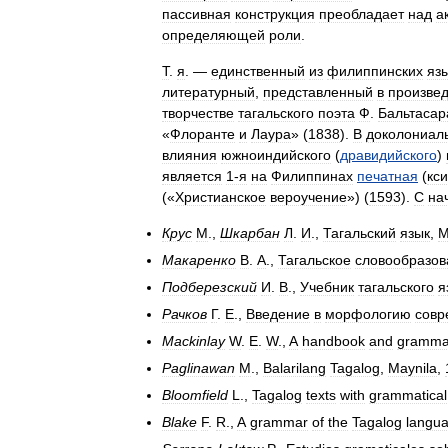
пассивная
конструкция
преобладает
над
а
определяющей
роли
.
Т
.
я
. —
единственный
из
филиппинских
яз
литературный
,
представленный
в
произве
творчестве
тагальского
поэта
Ф
.
Бальтасар
«
Флоранте
и
Лаура
» (
1838
).
В
доколониал
влияния
южноиндийского
(
дравидийского
)
является
1‑я
на
Филиппинах
печатная
(
кс
(«
Христианское
вероучение
») (
1593
).
С
на
Крус
М
.,
Шкарбан
Л
.
И
.,
Тагальский
язык
,
Макаренко
В
.
А
.,
Тагальское
словообразов
Подберезский
И
.
В
.,
Учебник
тагальского
я
Рачков
Г
.
Е
.,
Введение
в
морфологию
совр
Mackinlay
W
.
E
.
W
.,
A
handbook
and
gramma
Paglinawan
M
.,
Balarilang
Tagalog
,
Maynila
,
Bloomfield
L
.,
Tagalog
texts
with
grammatical
Blake
F
.
R
.,
A
grammar
of
the
Tagalog
langu