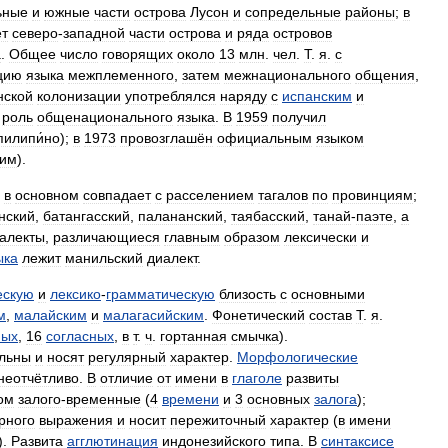
ьные
и
южные
части
острова
Лусон
и
сопредельные
районы
;
в
ёт
северо
-
западной
части
острова
и
ряда
островов
а
.
Общее
число
говорящих
около
13
млн
.
чел
.
Т
.
я
.
с
цию
языка
межплеменного
,
затем
межнационального
общения
,
нской
колонизации
употреблялся
наряду
с
испанским
и
роль
общенационального
языка
.
В
1959
получил
пилипи́но
);
в
1973
провозглашён
официальным
языком
ким
).
в
основном
совпадает
с
расселением
тагалов
по
провинциям
;
нский
,
батангасский
,
палананский
,
таябасский
,
танай
-
паэте
,
а
алекты
,
различающиеся
главным
образом
лексически
и
ыка
лежит
манильский
диалект
.
ескую
и
лексико
-
грамматическую
близость
с
основными
м
,
малайским
и
малагасийским
.
Фонетический
состав
Т
.
я
.
ных
,
16
согласных
,
в
т
.
ч
.
гортанная
смычка
).
ельны
и
носят
регулярный
характер
.
Морфологические
неотчётливо
.
В
отличие
от
имени
в
глаголе
развиты
ом
залого
-
временные
(
4
времени
и
3
основных
залога
);
рного
выражения
и
носит
пережиточный
характер
(
в
имени
).
Развита
агглютинация
индонезийского
типа
.
В
синтаксисе