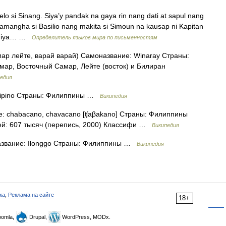
elo si Sinang. Siya’y pandak na gaya rin nang dati at sapul nang
amangha si Basilio nang makita si Simoun na kausap ni Kapitan
wardiya… …
Определитель языков мира по письменностям
ар лейте, варай варай) Самоназвание: Winaray Страны:
ар, Восточный Самар, Лейте (восток) и Билиран
едия
lipino Страны: Филиппины …
Википедия
 chabacano, chavacano [ʧaβakano] Страны: Филиппины
й: 607 тысяч (перепись, 2000) Классифи …
Википедия
звание: Ilonggo Страны: Филиппины …
Википедия
ка
,
Реклама на сайте
18+
omla,
Drupal,
WordPress, MODx.