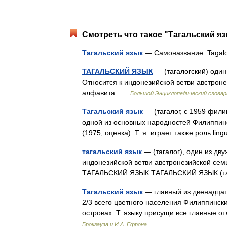
Смотреть что такое "Тагальский яз
Тагальский язык
— Самоназвание: Tagalo
ТАГАЛЬСКИЙ ЯЗЫК
— (тагалогский) оди
Относится к индонезийской ветви австроне
алфавита …
Большой Энциклопедический словар
Тагальский язык
— (тагалог, с 1959 фил
одной из основных народностей Филиппинск
(1975, оценка). Т. я. играет также роль l
тагальский язык
— (тагалог), один из дв
индонезийской ветви австронезийской семь
ТАГАЛЬСКИЙ ЯЗЫК ТАГАЛЬСКИЙ ЯЗЫК (та
Тагальский язык
— главный из двенадцат
2/3 всего цветного населения Филиппински
островах. Т. языку присущи все главные
Брокгауза и И.А. Ефрона