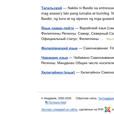
Тагальский
— Nakita ni Basilio sa entresuw
mag asawa’y lalo pang tumaba at bumilog. N
Basilio, ng kura at ng alperes ng mga gu
Язык самар-лейте
— Варайский язык (сам
Филиппины Регионы: Самар, Северный Сам
Официальный статус: Филиппины …
Викип
Филиппинский язык
— Самоназвание: Fi
Чавакано язык
— Чабакано Самоназвание:
Регионы: Минданао Общее число носителе
Хилигайнон (язык)
— Хилигайнон Самона
© Академик, 2000-2026
Обратная связь:
Техподдерж
👣 Путешествия
Экспорт словарей на сайты
, сделанные на PHP,
Jo