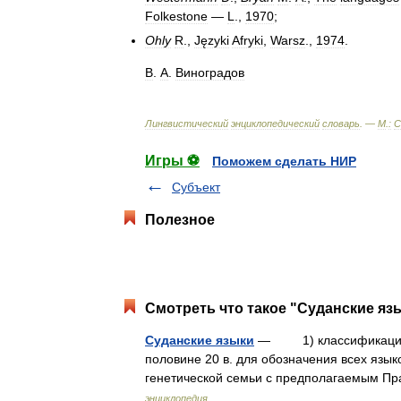
Folkestone
—
L
.,
1970
;
Ohly
R
.,
Języki
Afryki
,
Warsz
.,
1974
.
В
.
А
.
Виноградов
Лингвистический
энциклопедический
словарь
. —
М
.
:
С
Игры ⚽
Поможем сделать НИР
Субъект
Полезное
Смотреть что такое "Суданские язы
Суданские языки
— 1) классификационн
половине 20 в. для обозначения всех язык
генетической семьи с предполагаемым П
энциклопедия