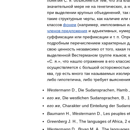
понятия
С
.
я
.
объясняется
тем
,
что
эта
кл
значительной
мере
не
на
генетических
,
а
н
при
выделении
крупных
объединений
,
так
такие
структурные
черты
,
как
наличие
или
классов
фонем
(
например
,
имплозивных
и
членов
предложения
и
адъективных
,
нуме
суффиксации
или
префиксации
и
т
.
п
.
Опр
подробным
перечислением
характерных
д
свою
ценность
независимо
от
того
,
какая
г
выделенной
Вестерманом
группе
языков
;
к
«
С
.
я
.»,
что
нашло
отражение
в
его
класси
осуществляется
с
большой
осторожностью
ква
,
гур
есть
много
так
называемых
изолир
либо
гипотетична
,
либо
требует
выяснени
Westermann
D
.,
Die
Sudansprachen
,
Hamb
.
его
же
,
Die
westlichen
Sudansprachen
,
B
.,
1
его
же
,
Charakter
und
Einteilung
der
Sudans
Baumann
H
.,
Westermann
D
.,
Les
peuples
e
Greenberg
J
.
H
.,
The
languages
of
Africa
,
2
Westermann
D
.,
Bryan
M
.
A
.,
The
languages