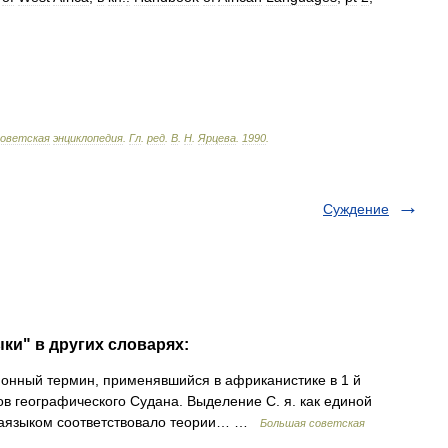
оветская
энциклопедия
.
Гл
.
ред
.
В
.
Н
.
Ярцева
.
1990
.
Суждение
ки" в других словарях:
ый термин, применявшийся в африканистике в 1 й
ов географического Судана. Выделение С. я. как единой
раязыком соответствовало теории… …
Большая советская