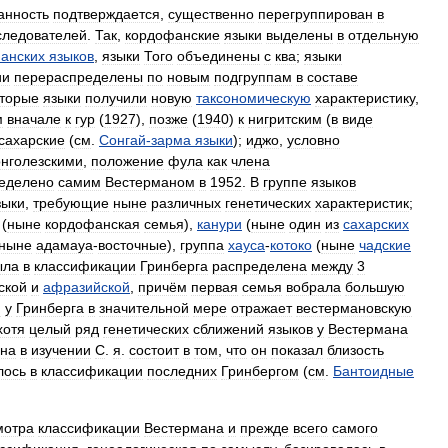
анность
подтверждается
,
существенно
перегруппирован
в
следователей
.
Так
,
кордофанские
языки
выделены
в
отдельную
анских
языков
,
языки
Того
объединены
с
ква
;
языки
ии
перераспределены
по
новым
подгруппам
в
составе
торые
языки
получили
новую
таксономическую
характеристику
,
м
вначале
к
гур
(
1927
),
позже
(
1940
)
к
нигритским
(
в
виде
сахарские
(
см
.
Сонгай
-
зарма
языки
);
иджо
,
условно
онголезскими
,
положение
фула
как
члена
еделено
самим
Вестерманом
в
1952
.
В
группе
языков
зыки
,
требующие
ныне
различных
генетических
характеристик
;
(
ныне
кордофанская
семья
),
канури
(
ныне
один
из
сахарских
ныне
адамауа
-
восточные
),
группа
хауса
-
котоко
(
ныне
чадские
ыла
в
классификации
Гринберга
распределена
между
3
ской
и
афразийской
,
причём
первая
семья
вобрала
большую
я
у
Гринберга
в
значительной
мере
отражает
вестермановскую
хотя
целый
ряд
генетических
сближений
языков
у
Вестермана
на
в
изучении
С
.
я
.
состоит
в
том
,
что
он
показал
близость
лось
в
классификации
последних
Гринбергом
(
см
.
Бантоидные
мотра
классификации
Вестермана
и
прежде
всего
самого