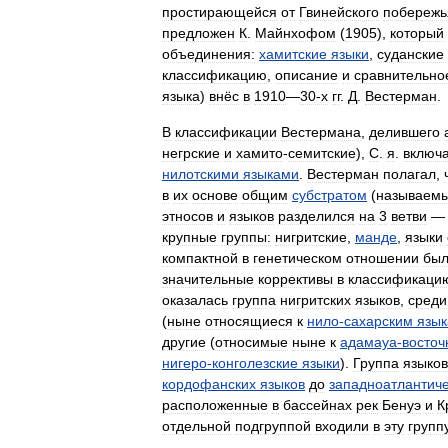
простирающейся
от
Гвинейского
побережь
предложен
К
.
Майнхофом
(
1905
),
который
объединения:
хамитские
языки
,
суданские
классификацию
,
описание
и
сравнительно
языка
)
внёс
в
1910
—
30‑х
гг
.
Д
.
Вестерман
.
В
классификации
Вестермана
,
делившего
негрские
и
хамито
-
семитские
),
С
.
я
.
включ
нилотскими
языками
.
Вестерман
полагал
,
в
их
основе
общим
субстратом
(
называем
этносов
и
языков
разделился
на
3
ветви
крупные
группы:
нигритские
,
манде
,
языки
компактной
в
генетическом
отношении
бы
значительные
коррективы
в
классификаци
оказалась
группа
нигритских
языков
,
среди
(
ныне
относящиеся
к
нило
-
сахарским
язы
другие
(
относимые
ныне
к
адамауа
-
восто
нигеро
-
конголезские
языки
).
Группа
языков
кордофанских
языков
до
западноатлантич
расположенные
в
бассейнах
рек
Бенуэ
и
К
отдельной
подгруппой
входили
в
эту
групп