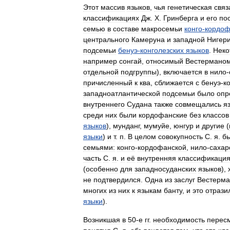
Этот
массив
языков
,
чья
генетическая
связ
классификациях
Дж
.
Х
.
Гринберга
и
его
по
семью
в
составе
макросемьи
конго
-
кордоф
центрального
Камеруна
и
западной
Нигер
подсемьи
бенуэ
-
конголезских
языков
.
Неко
например
сонгай
,
относимый
Вестермано
отдельной
подгруппы
),
включается
в
нило
-
причисленный
к
ква
,
сближается
с
бенуэ
-
к
западноатлантической
подсемьи
было
опр
внутреннего
Судана
также
совмещались
я
среди
них
были
кордофанские
без
классов
языков
),
мунданг
,
мумуйе
,
юнгур
и
другие
(
языки
)
и
т
.
п
.
В
целом
совокупность
С
.
я
.
б
семьями:
конго
-
кордофанской
,
нило
-
сахар
часть
С
.
я
.
и
её
внутренняя
классификаци
(
особенно
для
западносуданских
языков
),
не
подтвердился
.
Одна
из
заслуг
Вестерма
многих
из
них
к
языкам
банту
,
и
это
отрази
языки
).
Возникшая
в
50‑е
гг
.
необходимость
перес