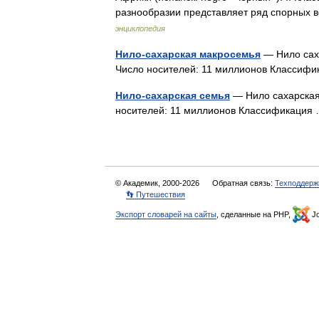
разнообразии представляет ряд спорных
энциклопедия
Нило-сахарская макросемья
— Нило саха
Число носителей: 11 миллионов Класси
Нило-сахарская семья
— Нило сахарская 
носителей: 11 миллионов Классификаци
© Академик, 2000-2026
Обратная связь:
Техподдерж
👣 Путешествия
Экспорт словарей на сайты
, сделанные на PHP,
Jo