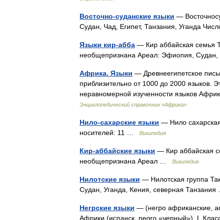
Восточно-суданские языки
— Восточносу
Судан, Чад, Египет, Танзания, Уганда Ч
Языки кир-абба
— Кир аббайская семья Т
необщепризнана Ареал: Эфиопия, Судан,
Африка. Языки
— Древнеегипетское пись
приблизительно от 1000 до 2000 языков. Э
неравномерной изученности языков Африк
Энциклопедический справочник «Африка»
Нило-сахарские языки
— Нило сахарская 
носителей: 11 …
Википедия
Кир-аббайские языки
— Кир аббайская се
необщепризнана Ареал …
Википедия
Нилотские языки
— Нилотская группа Та
Судан, Уганда, Кения, северная Танзани
Негрские языки
— (негро африканские, а
Африки (испанск. negro «черный»). I. Кла