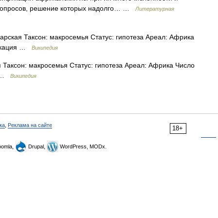
 вопросов, решение которых надолго… …
Литературная
рская Таксон: макросемья Статус: гипотеза Ареал: Африка
фикация …
Википедия
Таксон: макросемья Статус: гипотеза Ареал: Африка Число
я …
Википедия
ка
,
Реклама на сайте
18+
omla,
Drupal,
WordPress, MODx.