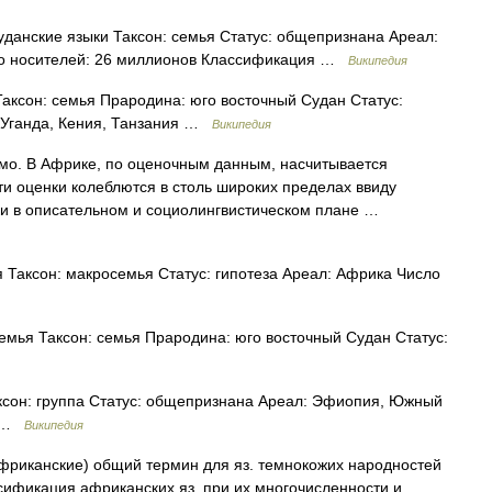
данские языки Таксон: семья Статус: общепризнана Ареал:
исло носителей: 26 миллионов Классификация …
Википедия
аксон: семья Прародина: юго восточный Судан Статус:
 Уганда, Кения, Танзания …
Википедия
мо. В Африке, по оценочным данным, насчитывается
ти оценки колеблются в столь широких пределах ввиду
и в описательном и социолингвистическом плане …
Таксон: макросемья Статус: гипотеза Ареал: Африка Число
мья Таксон: семья Прародина: юго восточный Судан Статус:
ксон: группа Статус: общепризнана Ареал: Эфиопия, Южный
я …
Википедия
фриканские) общий термин для яз. темнокожих народностей
ссификация африканских яз. при их многочисленности и