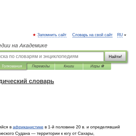
Запомнить сайт
Словарь на свой сайт
RU
едии на Академике
Найти!
Толкования
Переводы
Книги
Игры ⚽
дический словарь
ийся
в
африканистике
в
1‑й
половине
20
в
.
и
определявший
ческого
Судана
—
территории
к
югу
от
Сахары
,