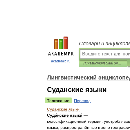
Словари и энциклоп
academic.ru
Лингвистический энциклопедический словарь
Лингвистический энциклопе
Суданские языки
Толкование
Перевод
Суданские
языки
Суда́нские
языки́
—
классификационный
термин
,
употреблявш
языки
,
распространённые
в
зоне
географи