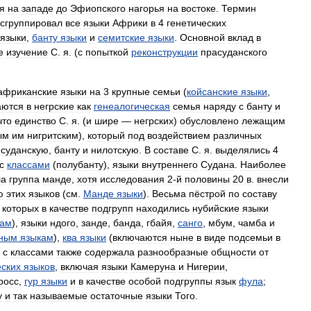
я
на
западе
до
Эфиопского
нагорья
на
востоке
.
Термин
сгруппировал
все
языки
Африки
в
4
генетических
языки
,
банту
языки
и
семитские
языки
.
Основной
вклад
в
е
изучение
С
.
я
. (
с
попыткой
реконструкции
прасуданского
африканские
языки
на
3
крупные
семьи
(
койсанские
языки
,
аются
в
негрские
как
генеалогическая
семья
наряду
с
банту
и
что
единство
С
.
я
. (
и
шире
—
негрских
)
обусловлено
лежащим
ым
им
нигритским
),
который
под
воздействием
различных
—
суданскую
,
банту
и
нилотскую
.
В
составе
С
.
я
.
выделялись
4
с
классами
(
полубанту
),
языки
внутреннего
Судана
.
Наиболее
ла
группа
манде
,
хотя
исследования
2‑й
половины
20
в
.
внесли
ю
этих
языков
(
см
.
Манде
языки
).
Весьма
пёстрой
по
составу
которых
в
качестве
подгрупп
находились
нубийские
языки
кам
),
языки
ндого
,
занде
,
банда
,
гбайя
,
санго
,
мбум
,
чамба
и
чным
языкам
),
ква
языки
(
включаются
ныне
в
виде
подсемьи
в
с
классами
также
содержала
разнообразные
общности
от
еских
языков
,
включая
языки
Камеруна
и
Нигерии
,
росс
,
гур
языки
и
в
качестве
особой
подгруппы
язык
фула
;
у
и
так
называемые
остаточные
языки
Того
.