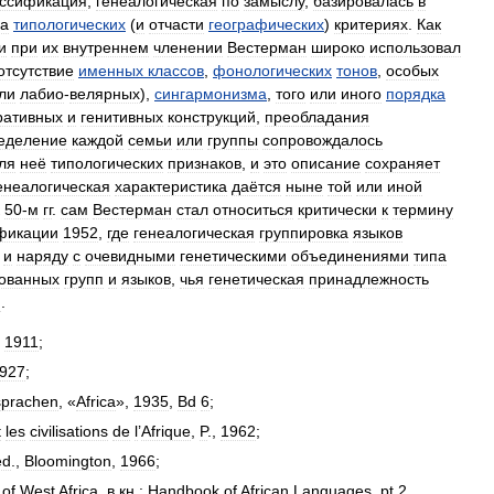
ассификация
,
генеалогическая
по
замыслу
,
базировалась
в
а
типологических
(
и
отчасти
географических
)
критериях
.
Как
и
при
их
внутреннем
членении
Вестерман
широко
использовал
отсутствие
именных
классов
,
фонологических
тонов
,
особых
ли
лабио
-
велярных
),
сингармонизма
,
того
или
иного
порядка
ративных
и
генитивных
конструкций
,
преобладания
еделение
каждой
семьи
или
группы
сопровождалось
ля
неё
типологических
признаков
,
и
это
описание
сохраняет
енеалогическая
характеристика
даётся
ныне
той
или
иной
50‑м
гг
.
сам
Вестерман
стал
относиться
критически
к
термину
фикации
1952
,
где
генеалогическая
группировка
языков
и
наряду
с
очевидными
генетическими
объединениями
типа
ованных
групп
и
языков
,
чья
генетическая
принадлежность
я
.
,
1911
;
927
;
prachen
, «
Africa
»,
1935
,
Bd
6
;
t
les
civilisations
de
l
’
Afrique
,
P
.,
1962
;
ed
.,
Bloomington
,
1966
;
of
West
Africa
,
в
кн
.
:
Handbook
of
African
Languages
,
pt
2
,