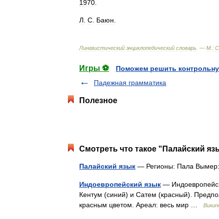
1970
.
Л
.
С
.
Баюн
.
Лингвистический
энциклопедический
словарь
. —
М
.
:
С
Игры ⚽
Поможем решить контрольну
Падежная грамматика
Полезное
Смотреть что такое "Палайский язы
Палайский язык
— Регионы: Пала Вымер: 
Индоевропейский язык
— Индоевропейск
Кентум (синий) и Сатем (красный). Предп
красным цветом. Ареал: весь мир …
Викип