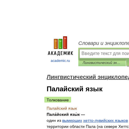
Словари и энциклоп
academic.ru
Лингвистический энциклопедический словарь
Лингвистический энциклопе
Палайский язык
Толкование
Палайский
язык
Пала́йский
язы́к
—
один
из
вымерших
хетто
-
лувийских
языков
территории
области
Пала
(
на
севере
Хеттс