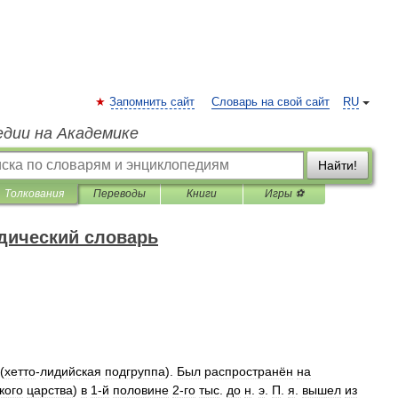
Запомнить сайт
Словарь на свой сайт
RU
едии на Академике
Найти!
Толкования
Переводы
Книги
Игры ⚽
дический словарь
(
хетто
-
лидийская
подгруппа
).
Был
распространён
на
кого
царства
)
в
1‑й
половине
2‑го
тыс
.
до
н
.
э
.
П
.
я
.
вышел
из