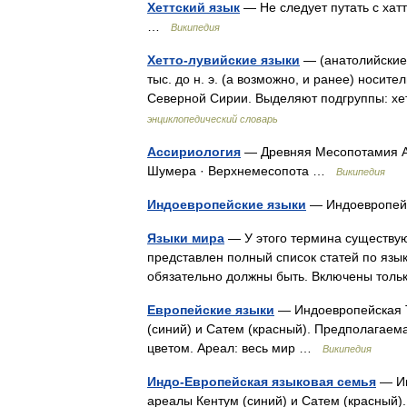
Хеттский язык
— Не следует путать с хатт
…
Википедия
Хетто-лувийские языки
— (анатолийские 
тыс. до н. э. (а возможно, и ранее) носит
Северной Сирии. Выделяют подгруппы: хе
энциклопедический словарь
Ассириология
— Древняя Месопотамия Ас
Шумера · Верхнемесопота …
Википедия
Индоевропейские языки
— Индоевропей
Языки мира
— У этого термина существуют
представлен полный список статей по язык
обязательно должны быть. Включены тол
Европейские языки
— Индоевропейская Т
(синий) и Сатем (красный). Предполагаем
цветом. Ареал: весь мир …
Википедия
Индо-Европейская языковая семья
— Ин
ареалы Кентум (синий) и Сатем (красный)