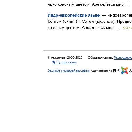
ярко красным цветом. Ареал: весь мир 
Индо-европейские языки
— Индоевропей
Кентум (синий) и Сатем (красный). Предп
красным цветом. Ареал: весь мир …
Викип
© Академик, 2000-2026
Обратная связь:
Техподдерж
👣 Путешествия
Экспорт словарей на сайты
, сделанные на PHP,
Jo