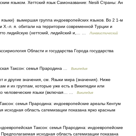
ским языком. Хеттский язык Самоназвание: Nesili Страны: Ан
языки) вымершая группа индоевропейских языков. Во 2 1‑м
ели Х.‑л. я. обитали на территории современной Турции и
тто лидийскую (хеттский, лидийский и,… …
Лингвистический
сириология Области и государства Города государства
ская Таксон: семья Прародина …
Википедия
 и другие значения, см. Языки мира (значения). Ниже
ам и их группам, которые уже есть в Википедии или
ько человеческие языки (включая… …
Википедия
аксон: семья Прародина: индоевропейские ареалы Кентум
ая исходная область сатемизации показана ярко красным
доевропейская Таксон: семья Прародина: индоевропейские
. Предполагаемая исходная область сатемизации показана