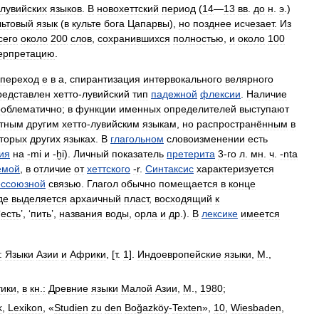
лувийских
языков
.
В
новохеттский
период
(
14
—
13
вв
.
до
н
.
э
.)
льтовый
язык
(
в
культе
бога
Цапарвы
),
но
позднее
исчезает
.
Из
сего
около
200
слов
,
сохранившихся
полностью
,
и
около
100
ерпретацию
.
переход
e
в
a
,
спирантизация
интервокального
велярного
редставлен
хетто
-
лувийский
тип
падежной
флексии
.
Наличие
роблематично
;
в
функции
именных
определителей
выступают
стным
другим
хетто
-
лувийским
языкам
,
но
распространённым
в
торых
других
языках
.
В
глагольном
словоизменении
есть
ия
на
‑mi
и
‑ḫi
).
Личный
показатель
претерита
3‑го
л
.
мн
.
ч
.
‑nta
емой
,
в
отличие
от
хеттского
‑r
.
Синтаксис
характеризуется
ессоюзной
связью
.
Глагол
обычно
помещается
в
конце
де
выделяется
архаичный
пласт
,
восходящий
к
‘
есть
’, ‘
пить
’,
названия
воды
,
орла
и
др
.).
В
лексике
имеется
:
Языки
Азии
и
Африки
, [
т
.
1
].
Индоевропейские
языки
,
М
.,
ики
,
в
кн
.
:
Древние
языки
Малой
Азии
,
М
.,
1980
;
k
,
Lexikon
, «
Studien
zu
den
Boğazköy
-
Texten
»,
10
,
Wiesbaden
,