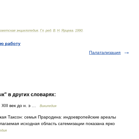
оветская
энциклопедия
.
Гл
.
ред
.
В
.
Н
.
Ярцева
.
1990
.
ю работу
Палатализация
к" в других словарях:
XIII век до н. э …
Википедия
ая Таксон: семья Прародина: индоевропейские ареалы
олагаемая исходная область сатемизации показана ярко
едия