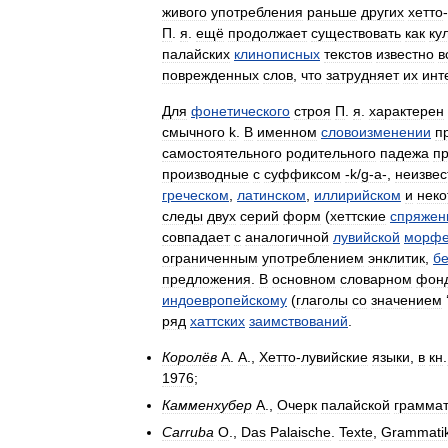
живого
употребления
раньше
других
хетто
-
П
.
я
.
ещё
продолжает
существовать
как
ку
палайских
клинописных
текстов
известно
в
поврежденных
слов
,
что
затрудняет
их
инт
Для
фонетического
строя
П
.
я
.
характерен
смычного
k
.
В
именном
словоизменении
п
самостоятельного
родительного
падежа
п
производные
с
суффиксом
‑k
/
g‑a‑
,
неизве
греческом
,
латинском
,
иллирийском
и
неко
следы
двух
серий
форм
(
хеттские
спряжен
совпадает
с
аналогичной
лувийской
морф
ограниченным
употреблением
энклитик
,
б
предложения
.
В
основном
словарном
фон
индоевропейскому
(
глаголы
со
значением
ряд
хаттских
заимствований
.
Королёв
А
.
А
.,
Хетто
-
лувийские
языки
,
в
кн
.
1976
;
Камменхубер
А
.,
Очерк
палайской
граммат
Carruba
O
.,
Das
Palaische
.
Texte
,
Grammati