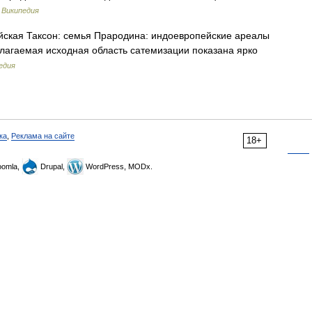
…
Википедия
ская Таксон: семья Прародина: индоевропейские ареалы
олагаемая исходная область сатемизации показана ярко
едия
ка
,
Реклама на сайте
18+
omla,
Drupal,
WordPress, MODx.