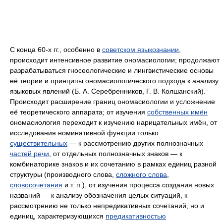
С конца 60‑х гг., особенно в
советском языкознании
,
происходит интенсивное развитие ономасиологии; продолжают
разрабатываться гносеологические и лингвистические основы
её теории и принципы ономасиологического подхода к анализу
языковых явлений (Б. А. Серебренников, Г. В. Колшанский).
Происходит расширение границ ономасиологии и усложнение
её теоретического аппарата; от изучения
собственных имён
ономасиология переходит к изучению нарицательных имён, от
исследования номинативной функции только
существительных
— к рассмотрению других полнозначных
частей речи
, от отдельных полнозначных знаков — к
комбинаторике знаков и их сочетанию в рамках единиц разной
структуры (производного слова,
сложного слова
,
словосочетания
и т. п.), от изучения процесса создания новых
названий — к анализу обозначения целых ситуаций, к
рассмотрению не только непредикативных сочетаний, но и
единиц, характеризующихся
предикативностью