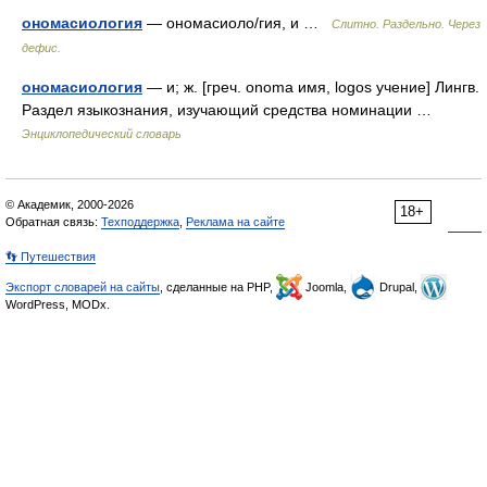
ономасиология
— ономасиоло/гия, и …
Слитно. Раздельно. Через
дефис.
ономасиология
— и; ж. [греч. onoma имя, logos учение] Лингв.
Раздел языкознания, изучающий средства номинации …
Энциклопедический словарь
© Академик, 2000-2026
18+
Обратная связь:
Техподдержка
,
Реклама на сайте
👣 Путешествия
Экспорт словарей на сайты
, сделанные на PHP,
Joomla,
Drupal,
WordPress, MODx.