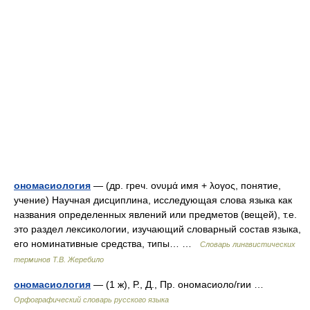
ономасиология
— (др. греч. ονυμά имя + λογος, понятие,
учение) Научная дисциплина, исследующая слова языка как
названия определенных явлений или предметов (вещей), т.е.
это раздел лексикологии, изучающий словарный состав языка,
его номинативные средства, типы… …
Словарь лингвистических
терминов Т.В. Жеребило
ономасиология
— (1 ж), Р., Д., Пр. ономасиоло/гии …
Орфографический словарь русского языка