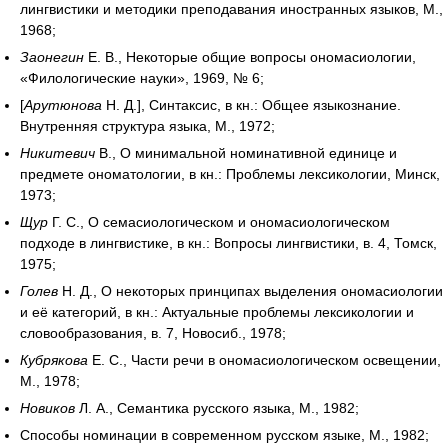
лингвистики и методики преподавания иностранных языков, М.,
1968;
Заонегин
Е. В., Некоторые общие вопросы ономасиологии,
«Филологические науки», 1969, № 6;
[
Арутюнова
Н. Д.], Синтаксис, в кн.: Общее языкознание.
Внутренняя структура языка, М., 1972;
Никитевич
В., О минимальной номинативной единице и
предмете ономатологии, в кн.: Проблемы лексикологии, Минск,
1973;
Щур
Г. С., О семасиологическом и ономасиологическом
подходе в лингвистике, в кн.: Вопросы лингвистики, в. 4, Томск,
1975;
Голев
Н. Д., О некоторых принципах выделения ономасиологии
и её категорий, в кн.: Актуальные проблемы лексикологии и
словообразования, в. 7, Новосиб., 1978;
Кубрякова
Е. С., Части речи в ономасиологическом освещении,
М., 1978;
Новиков
Л. А., Семантика русского языка, М., 1982;
Способы номинации в современном русском языке, М., 1982;