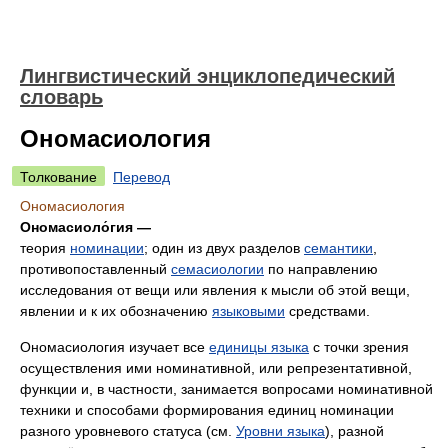
Лингвистический энциклопедический
словарь
Ономасиология
Толкование
Перевод
Ономасиология
Ономасиоло́гия —
теория
номинации
; один из двух разделов
семантики
,
противопоставленный
семасиологии
по направлению
исследования от вещи или явления к мысли об этой вещи,
явлении и к их обозначению
языковыми
средствами.
Ономасиология изучает все
единицы языка
с точки зрения
осуществления ими номинативной, или репрезентативной,
функции и, в частности, занимается вопросами номинативной
техники и способами формирования единиц номинации
разного уровневого статуса (см.
Уровни языка
), разной