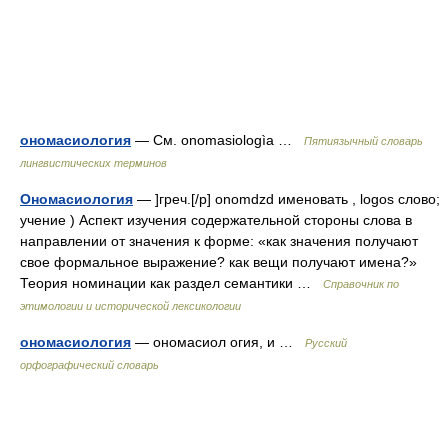
ономасиология
— См. onomasiologìa …
Пятиязычный словарь
лингвистических терминов
Ономасиология
— ]греч.[/p] onomdzd именовать , logos слово;
учение ) Аспект изучения содержательной стороны слова в
направлении от значения к форме: «как значения получают
свое формальное выражение? как вещи получают имена?»
Теория номинации как раздел семантики …
Справочник по
этимологии и исторической лексикологии
ономасиология
— ономасиол огия, и …
Русский
орфографический словарь