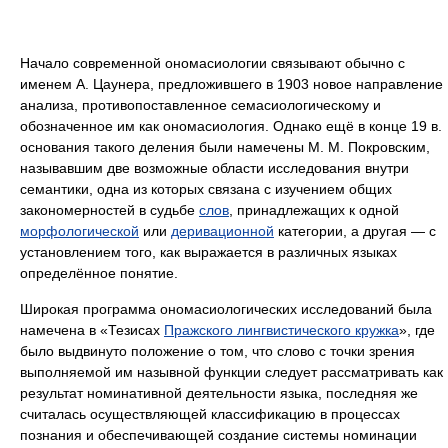
Начало современной ономасиологии связывают обычно с
именем А. Цаунера, предложившего в 1903 новое направление
анализа, противопоставленное семасиологическому и
обозначенное им как ономасиология. Однако ещё в конце 19 в.
основания такого деления были намечены М. М. Покровским,
называвшим две возможные области исследования внутри
семантики, одна из которых связана с изучением общих
закономерностей в судьбе
слов
, принадлежащих к одной
морфологической
или
деривационной
категории, а другая — с
установлением того, как выражается в различных языках
определённое понятие.
Широкая программа ономасиологических исследований была
намечена в «Тезисах
Пражского лингвистического кружка
», где
было выдвинуто положение о том, что слово с точки зрения
выполняемой им назывной функции следует рассматривать как
результат номинативной деятельности языка, последняя же
считалась осуществляющей классификацию в процессах
познания и обеспечивающей создание системы номинации