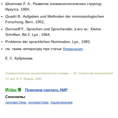
Шкатова
Л. А., Развитие ономасиологических структур,
Иркутск, 1984;
Quadri
B., Aufgaben und Methoden der onomasiologischen
Forschung, Bern, 1952;
Dornseiff
F., Sprachen und Sprechender,
в его кн.:
Kleine
Schriften, Bd 2, Lpz., 1964;
Probleme der sprachlichen Nomination, Lpz., 1982;
см. также литературу при статье
Номинация
.
Е. С. Кубрякова.
Лингвистический энциклопедический словарь. — М.: Советская энциклопедия
.
Гл. ред. В. Н. Ярцева
.
1990
.
Игры ⚽
Поможем сделать НИР
Синонимы
:
лингвистика
,
ономастика
,
языкознание