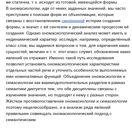
же статична, т. к. исходит из готовой, имеющейся формы.
В ономасиологии, идя от неких заданных значений, мы часто
приступаем к поискам форм их объективации, которые
связаны с восстановлением
синхронной
истории создания
формы, а значит, с её синтезом и динамическим процессом её
создания. Однако ономасиологический анализ может иметь и
нединамический характер: исследуя, например, определённый
класс слов, мы задаемся вопросом о том, для наречения каких
сущностей, величин и т. п. этот класс служит, обозначение каких
явлений он отражает. Именно такой путь исследования
позволил установить ономасиологические характеристики
отдельных частей речи и уточнить особенности выполняемых
ими номинативных функций. Объединение ономасиологии и
семасиологии как взаимодополнительных разделов в рамках
семантики диктуется тем, что обе дисциплины связаны с
изучением значения, но подходят к нему с разных сторон.
Жёсткое противопоставление ономасиологии и семасиологии
поэтому нецелесообразно, и в анализе ряда явлений
правильнее совмещать ономасиологический подход с
семантическим.