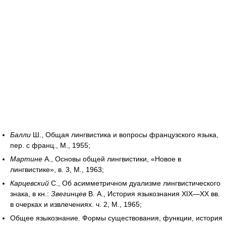
Балли
Ш., Общая лингвистика и вопросы французского языка,
пер. с франц., М., 1955;
Мартине
А., Основы общей лингвистики, «Новое в
лингвистике», в. 3, М., 1963;
Карцевский
С., Об асимметричном дуализме лингвистического
знака, в кн.:
Звегинцев
В. А., История языкознания XIX—XX вв.
в очерках и извлечениях. ч. 2, М., 1965;
Общее языкознание. Формы существования, функции, история