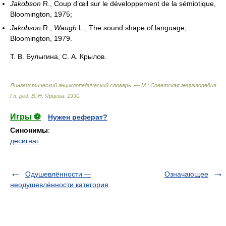
Jakobson
R., Coup d’œil sur le développement de la sémiotique,
Bloomington, 1975;
Jakobson
R.,
Waugh
L., The sound shape of language,
Bloomington, 1979.
Т. В. Булыгина, С. А. Крылов.
Лингвистический энциклопедический словарь. — М.: Советская энциклопедия
.
Гл. ред. В. Н. Ярцева
.
1990
.
Игры ⚽
Нужен реферат?
Синонимы
:
десигнат
Одушевлённости —
Означающее
неодушевлённости категория