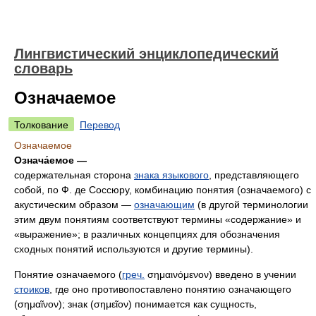
Лингвистический энциклопедический
словарь
Означаемое
Толкование
Перевод
Означаемое
Означа́емое —
содержательная сторона
знака языкового
, представляющего
собой, по Ф. де Соссюру, комбинацию понятия (означаемого) с
акустическим образом —
означающим
(в другой терминологии
этим двум понятиям соответствуют термины «содержание» и
«выражение»; в различных концепциях для обозначения
сходных понятий используются и другие термины).
Понятие означаемого (
греч.
σημαινόμενον
) введено в учении
стоиков
, где оно противопоставлено понятию означающего
(
σημαῖνον
); знак (
σημεῖον
) понимается как сущность,