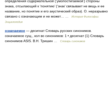
определения содержательной (‘умопостигаемой’) стороны
знака, отсылающий к ‘понятию’ (‘знак’ связывает не вещь и ее
название, но понятие и его акустический образ). О. неразрывно
связано с означающим и не может… …
История Философии:
Энциклопедия
означаемое
— десигнат Словарь русских синонимов.
означаемое сущ., кол во синонимов: 1 • десигнат (1) Словарь
синонимов ASIS. В.Н. Тришин …
Словарь синонимов