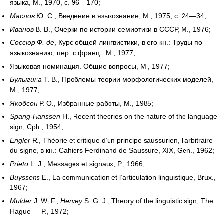
языка, М., 1970, с. 96—170;
Маслов
Ю. С., Введение в языкознание, М., 1975, с. 24—34;
Иванов
В. В., Очерки по истории семиотики в СССР, М., 1976;
Соссюр Ф. де
, Курс общей лингвистики, в его кн.: Труды по
языкознанию, пер. с франц.. М., 1977;
Языковая номинация. Общие вопросы, М., 1977;
Булыгина
Т. В., Проблемы теории морфологических моделей,
М., 1977;
Якобсон
Р. О., Избранные работы, М., 1985;
Spang-Hanssen
H., Recent theories on the nature of the language
sign, Cph., 1954;
Engler
R., Théorie et critique d’un principe saussurien, l’arbitraire
du signe,
в кн.:
Cahiers Ferdinand de Saussure, XIX, Gen., 1962;
Prieto
L. J., Messages et signaux, P., 1966;
Buyssens
E., La communication et l’articulation linguistique, Brux.,
1967;
Mulder
J. W. F.,
Hervey
S. G. J., Theory of the linguistic sign, The
Hague — P., 1972;