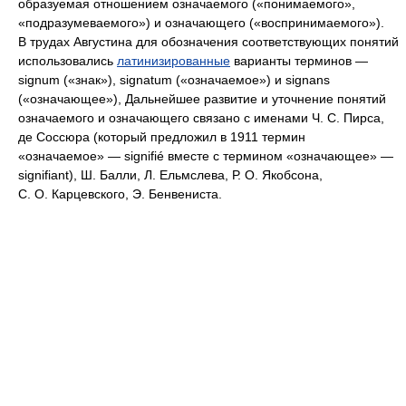
образуемая отношением означаемого («понимаемого»,
«подразумеваемого») и означающего («воспринимаемого»).
В трудах Августина для обозначения соответствующих понятий
использовались
латинизированные
варианты терминов —
signum
(«знак»),
signatum
(«означаемое») и
signans
(«означающее»), Дальнейшее развитие и уточнение понятий
означаемого и означающего связано с именами Ч. С. Пирса,
де Соссюра (который предложил в 1911 термин
«означаемое» —
signifié
вместе с термином «означающее» —
signifiant
), Ш. Балли, Л. Ельмслева, Р. О. Якобсона,
С. О. Карцевского, Э. Бенвениста.