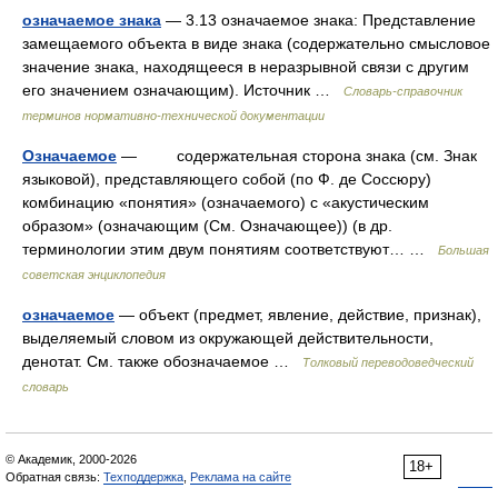
означаемое знака
— 3.13 означаемое знака: Представление
замещаемого объекта в виде знака (содержательно смысловое
значение знака, находящееся в неразрывной связи с другим
его значением означающим). Источник …
Словарь-справочник
терминов нормативно-технической документации
Означаемое
— содержательная сторона знака (см. Знак
языковой), представляющего собой (по Ф. де Соссюру)
комбинацию «понятия» (означаемого) с «акустическим
образом» (означающим (См. Означающее)) (в др.
терминологии этим двум понятиям соответствуют… …
Большая
советская энциклопедия
означаемое
— объект (предмет, явление, действие, признак),
выделяемый словом из окружающей действительности,
денотат. См. также обозначаемое …
Толковый переводоведческий
словарь
© Академик, 2000-2026
18+
Обратная связь:
Техподдержка
,
Реклама на сайте