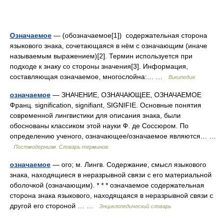
Означаемое
— (обозначаемое[1]) содержательная сторона
языкового знака, сочетающаяся в нём с означающим (иначе
называемым выражением)[2]. Термин используется при
подходе к знаку со стороны значения[3]. Информация,
составляющая означаемое, многослойна:… …
Википедия
означаемое
— ЗНАЧЕНИЕ, ОЗНАЧАЮЩЕЕ, ОЗНАЧАЕМОЕ
Франц. signification, signifiant, SIGNIFIE. Основные понятия
современной лингвистики для описания знака, были
обоснованы классиком этой науки Ф. де Соссюром. По
определению ученого, означающее/означаемое являются… …
Постмодернизм. Словарь терминов.
означаемое
— ого; м. Лингв. Содержание, смысл языкового
знака, находящиеся в неразрывной связи с его материальной
оболочкой (означающим). * * * означаемое содержательная
сторона знака языкового, находящаяся в неразрывной связи с
другой его стороной … …
Энциклопедический словарь