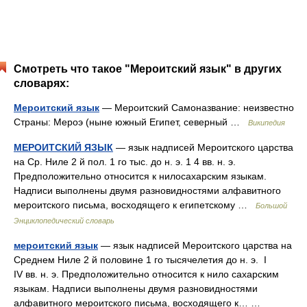
Смотреть что такое "Мероитский язык" в других
словарях:
Мероитский язык
— Мероитский Самоназвание: неизвестно
Страны: Мероэ (ныне южный Египет, северный …
Википедия
МЕРОИТСКИЙ ЯЗЫК
— язык надписей Мероитского царства
на Ср. Ниле 2 й пол. 1 го тыс. до н. э. 1 4 вв. н. э.
Предположительно относится к нилосахарским языкам.
Надписи выполнены двумя разновидностями алфавитного
мероитского письма, восходящего к египетскому …
Большой
Энциклопедический словарь
мероитский язык
— язык надписей Мероитского царства на
Среднем Ниле 2 й половине 1 го тысячелетия до н. э. I
IV вв. н. э. Предположительно относится к нило сахарским
языкам. Надписи выполнены двумя разновидностями
алфавитного мероитского письма, восходящего к… …