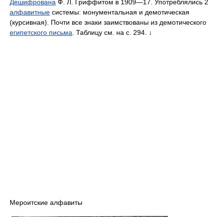
Дешифрована
Ф. Л. Гриффитом в 1909—17. Употреблялись 2
алфавитные
системы: монументальная и демотическая
(курсивная). Почти все знаки заимствованы из демотического
египетского письма
. Таблицу см. на с. 294. ↓
Мероитские алфавиты