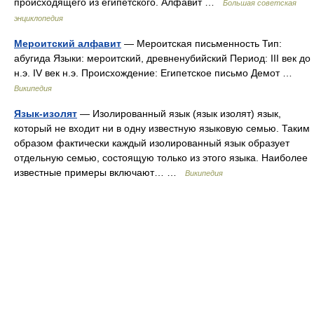
происходящего из египетского. Алфавит …
Большая советская
энциклопедия
Мероитский алфавит
— Мероитская письменность Тип:
абугида Языки: мероитский, древненубийский Период: III век до
н.э. IV век н.э. Происхождение: Египетское письмо Демот …
Википедия
Язык-изолят
— Изолированный язык (язык изолят) язык,
который не входит ни в одну известную языковую семью. Таким
образом фактически каждый изолированный язык образует
отдельную семью, состоящую только из этого языка. Наиболее
известные примеры включают… …
Википедия