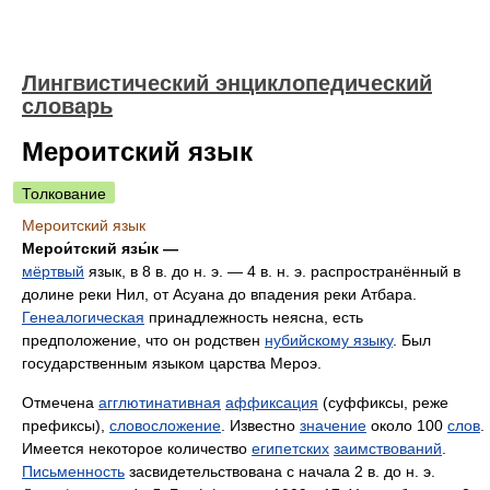
Лингвистический энциклопедический
словарь
Мероитский язык
Толкование
Мероитский язык
Мерои́тский язы́к —
мёртвый
язык, в 8 в. до н. э. — 4 в. н. э. распространённый в
долине реки Нил, от Асуана до впадения реки Атбара.
Генеалогическая
принадлежность неясна, есть
предположение, что он родствен
нубийскому языку
. Был
государственным языком царства Мероэ.
Отмечена
агглютинативная
аффиксация
(суффиксы, реже
префиксы),
словосложение
. Известно
значение
около 100
слов
.
Имеется некоторое количество
египетских
заимствований
.
Письменность
засвидетельствована с начала 2 в. до н. э.