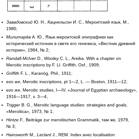
Завадовский
Ю. Н.,
Кацнельсон
И. С., Мероитский язык, М.,
1980;
Милитарёв
А. Ю., Язык мероитской эпиграфики как
исторический источник в свете его генезиса, «Вестник древней
истории», 1984, № 2;
Randall-McIver
D.,
Wooley
C. L., Areika. With a chapter on
Meroitic inscriptions by F. Ll. Griffith, Oxf., 1909;
Griffith
F. L., Karanòg, Phil., 1911;
его же
,
Meroitic inscriptions, pt 1—2, L. — Boston, 1911—12;
его же
,
Meroitic studies, I—IV, «Journal of Egyptian archaeology»,
1916—1917, v. 3—4;
Trigger
B. G., Meroitic language studies: strategies and goals,
«Meroitica», 1973, № 1;
Hintze
F., Beiträge zur meroitischen Grammatik,
там же, 1979,
№ 3;
Hainsworth
M.,
Leclant
J., REM. Index avec localisation