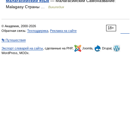
Малагасийский язык
— Малагасийский Самоназвание:
Malagasy Страны …
Википедия
© Академик, 2000-2026
18+
Обратная связь:
Техподдержка
,
Реклама на сайте
👣 Путешествия
Экспорт словарей на сайты
, сделанные на PHP,
Joomla,
Drupal,
WordPress, MODx.