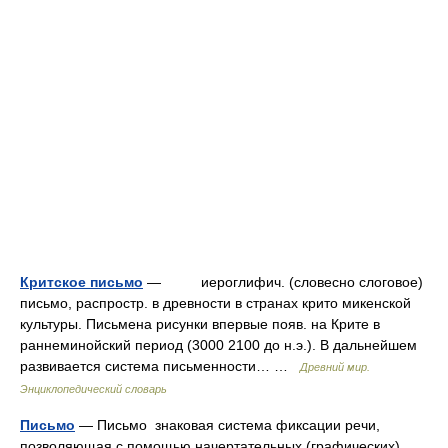
Критское письмо
— иероглифич. (словесно слоговое)
письмо, распростр. в древности в странах крито микенской
культуры. Письмена рисунки впервые появ. на Крите в
раннеминойский период (3000 2100 до н.э.). В дальнейшем
развивается система письменности… …
Древний мир.
Энциклопедический словарь
Письмо
— Письмо знаковая система фиксации речи,
позволяющая с помощью начертательных (графических)