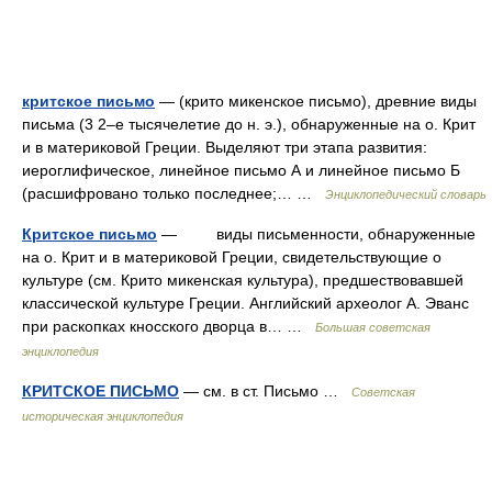
критское письмо
— (крито микенское письмо), древние виды
письма (3 2–е тысячелетие до н. э.), обнаруженные на о. Крит
и в материковой Греции. Выделяют три этапа развития:
иероглифическое, линейное письмо А и линейное письмо Б
(расшифровано только последнее;… …
Энциклопедический словарь
Критское письмо
— виды письменности, обнаруженные
на о. Крит и в материковой Греции, свидетельствующие о
культуре (см. Крито микенская культура), предшествовавшей
классической культуре Греции. Английский археолог А. Эванс
при раскопках кносского дворца в… …
Большая советская
энциклопедия
КРИТСКОЕ ПИСЬМО
— см. в ст. Письмо …
Советская
историческая энциклопедия