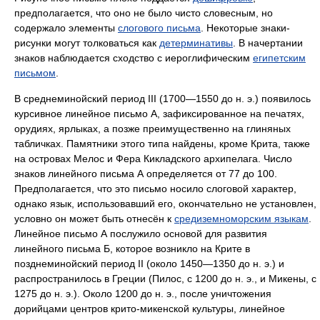
предполагается, что оно не было чисто словесным, но
содержало элементы
слогового письма
. Некоторые знаки-
рисунки могут толковаться как
детерминативы
. В начертании
знаков наблюдается сходство с иероглифическим
египетским
письмом
.
В среднеминойский период III (1700—1550 до н. э.) появилось
курсивное линейное письмо А, зафиксированное на печатях,
орудиях, ярлыках, а позже преимущественно на глиняных
табличках. Памятники этого типа найдены, кроме Крита, также
на островах Мелос и Фера Кикладского архипелага. Число
знаков линейного письма А определяется от 77 до 100.
Предполагается, что это письмо носило слоговой характер,
однако язык, использовавший его, окончательно не установлен,
условно он может быть отнесён к
средиземноморским языкам
.
Линейное письмо А послужило основой для развития
линейного письма Б, которое возникло на Крите в
позднеминойский период II (около 1450—1350 до н. э.) и
распространилось в Греции (Пилос, с 1200 до н. э., и Микены, с
1275 до н. э.). Около 1200 до н. э., после уничтожения
дорийцами центров крито-микенской культуры, линейное