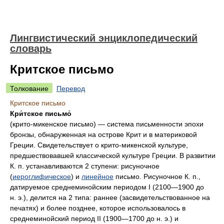
Лингвистический энциклопедический
словарь
Критское письмо
Толкование
Перевод
Критское письмо
Кри́тское письмо́
(крито-микенское письмо) — система письменности эпохи
бронзы, обнаруженная на острове Крит и в материковой
Греции. Свидетельствует о крито-микенской культуре,
предшествовавшей классической культуре Греции. В развитии
К. п. устанавливаются 2 ступени: рисуночное
(
иероглифическое
) и
линейное
письмо. Рисуночное К. п.,
датируемое среднеминойским периодом I (2100—1900 до
н. э.), делится на 2 типа: раннее (засвидетельствованное на
печатях) и более позднее, которое использовалось в
среднеминойский период II (1900—1700 до н. э.) и