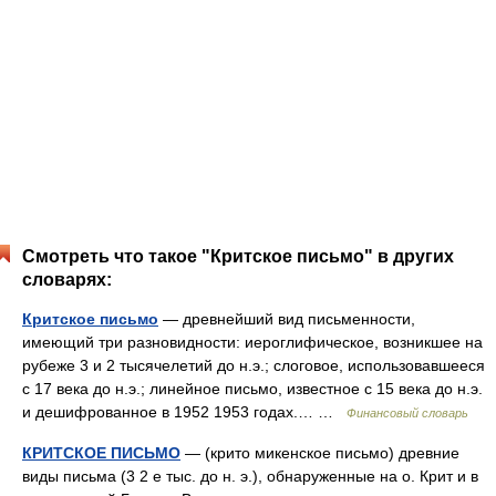
Смотреть что такое "Критское письмо" в других
словарях:
Критское письмо
— древнейший вид письменности,
имеющий три разновидности: иероглифическое, возникшее на
рубеже 3 и 2 тысячелетий до н.э.; слоговое, использовавшееся
с 17 века до н.э.; линейное письмо, известное с 15 века до н.э.
и дешифрованное в 1952 1953 годах.… …
Финансовый словарь
КРИТСКОЕ ПИСЬМО
— (крито микенское письмо) древние
виды письма (3 2 е тыс. до н. э.), обнаруженные на о. Крит и в