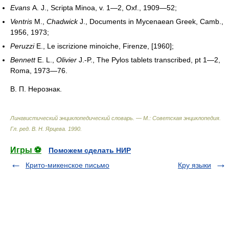
Evans
A. J., Scripta Minoa, v. 1—2, Oxf., 1909—52;
Ventris
M.,
Chadwick
J., Documents in Mycenaean Greek, Camb.,
1956, 1973;
Peruzzi
E., Le iscrizione minoiche, Firenze, [1960];
Bennett
E. L.,
Olivier
J.-P., The Pylos tablets transcribed, pt 1—2,
Roma, 1973—76.
В. П. Нерознак.
Лингвистический энциклопедический словарь. — М.: Советская энциклопедия
.
Гл. ред. В. Н. Ярцева
.
1990
.
Игры ⚽
Поможем сделать НИР
Крито-микенское письмо
Кру языки