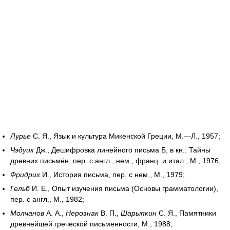
Лурье
С. Я., Язык и культура Микенской Греции, М.—Л., 1957;
Чэдуик
Дж., Дешифровка линейного письма Б, в кн.: Тайны
древних письмён, пер. с англ., нем., франц. и итал., М., 1976;
Фридрих
И., История письма, пер. с нем., М., 1979;
Гельб
И. Е., Опыт изучения письма (Основы грамматологии),
пер. с англ., М., 1982;
Молчанов
А. А.,
Нерознак
В. П.,
Шарыпкин
С. Я., Памятники
древнейшей греческой письменности, М., 1988;