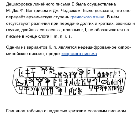
Дешифровка линейного письма Б была осуществлена
М. Дж. Ф. Вентрисом и Дж. Чедвиком. Было доказано, что оно
передаёт архаическую ступень
греческого языка
. В нём
отсутствуют различия при передаче долгих и кратких, звонких и
глухих, двойных согласных, плавных r, l; не обозначаются на
письме в конце слога l, m, n, r, s.
Одним из вариантов К. п. является недешифрованное кипро-
минойское письмо, предок
кипрского письма
.
Глиняная таблица с надписью критским слоговым письмом.