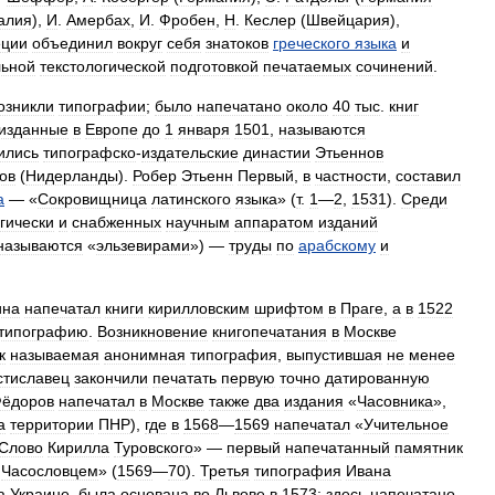
алия
),
И
.
Амербах
,
И
.
Фробен
,
Н
.
Кеслер
(
Швейцария
),
еции
объединил
вокруг
себя
знатоков
греческого
языка
и
льной
текстологической
подготовкой
печатаемых
сочинений
.
озникли
типографии
;
было
напечатано
около
40
тыс
.
книг
изданные
в
Европе
до
1
января
1501
,
называются
ились
типографско
-
издательские
династии
Этьеннов
ов
(
Нидерланды
).
Робер
Этьенн
Первый
,
в
частности
,
составил
а
— «
Сокровищница
латинского
языка
» (
т
.
1
—
2
,
1531
).
Среди
гически
и
снабженных
научным
аппаратом
изданий
называются
«
эльзевирами
») —
труды
по
арабскому
и
ина
напечатал
книги
кирилловским
шрифтом
в
Праге
,
а
в
1522
типографию
.
Возникновение
книгопечатания
в
Москве
к
называемая
анонимная
типография
,
выпустившая
не
менее
тиславец
закончили
печатать
первую
точно
датированную
ёдоров
напечатал
в
Москве
также
два
издания
«
Часовника
»,
а
территории
ПНР
),
где
в
1568
—
1569
напечатал
«
Учительное
Слово
Кирилла
Туровского
» —
первый
напечатанный
памятник
Часословцем
» (
1569
—
70
).
Третья
типография
Ивана
а
Украине
,
была
основана
во
Львове
в
1573
;
здесь
напечатано