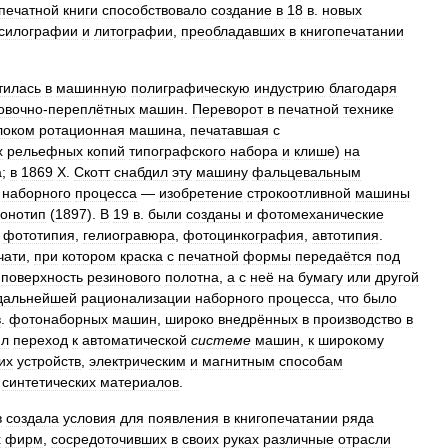
печатной
книги
способствовало
создание
в
18
в
.
новых
силографии
и
литографии
,
преобладавших
в
книгопечатании
тилась
в
машинную
полиграфическую
индустрию
благодаря
овочно
-
переплётных
машин
.
Переворот
в
печатной
технике
локом
ротационная
машина
,
печатавшая
с
х
рельефных
копий
типографского
набора
и
клише
)
на
а
;
в
1869
Х
.
Скотт
снабдил
эту
машину
фальцевальным
наборного
процесса
—
изобретение
строкоотливной
машины
онотип
(
1897
).
В
19
в
.
были
созданы
и
фотомеханические
—
фототипия
,
гелиогравюра
,
фотоцинкография
,
автотипия
.
чати
,
при
котором
краска
с
печатной
формы
передаётся
под
поверхность
резинового
полотна
,
а
с
неё
на
бумагу
или
другой
дальнейшей
рационализации
наборного
процесса
,
что
было
в
.
фотонаборных
машин
,
широко
внедрённых
в
производство
в
ил
переход
к
автоматической
системе
машин
,
к
широкому
их
устройств
,
электрическим
и
магнитным
способам
синтетических
материалов
.
в
создала
условия
для
появления
в
книгопечатании
ряда
х
фирм
,
сосредоточивших
в
своих
руках
различные
отрасли