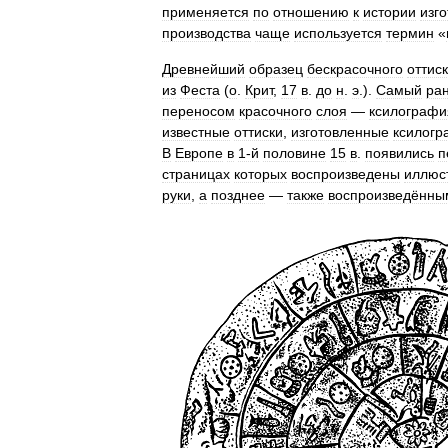
применяется
по
отношению
к
истории
изг
производства
чаще
используется
термин
«
Древнейший
образец
бескрасочного
оттис
из
Феста
(
о
.
Крит
,
17
в
.
до
н
.
э
.).
Самый
ра
переносом
красочного
слоя
—
ксилографи
известные
оттиски
,
изготовленные
ксилогр
В
Европе
в
1‑й
половине
15
в
.
появились
п
страницах
которых
воспроизведены
иллюс
руки
,
а
позднее
—
также
воспроизведённы