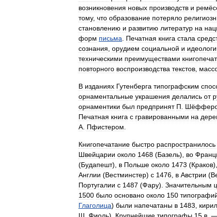
возникновения
новых
производств
и
ремёс
тому
,
что
образование
потеряло
религиоз
становлению
и
развитию
литератур
на
нац
форм
письма
.
Печатная
книга
стала
средс
сознания
,
орудием
социальной
и
идеологи
техническими
преимуществами
книгопеча
повторного
воспроизводства
текстов
,
масс
В
изданиях
Гутенберга
типографским
спос
орнаментальные
украшения
делались
от
р
орнаментики
был
предпринят
П
.
Шёффер
Печатная
книга
с
гравированными
на
дере
А
.
Пфистером
.
Книгопечатание
быстро
распространилось
Швейцарии
около
1468
(
Базель
),
во
Франц
(
Будапешт
),
в
Польше
около
1473
(
Краков
)
Англии
(
Вестминстер
)
с
1476
,
в
Австрии
(
В
Португалии
с
1487
(
Фару
).
Значительным
1500
было
основано
около
150
типографи
Глаголица
)
были
напечатаны
в
1483
,
кирил
Ш
.
Фиоль
).
Крупнейшие
типографы
15
в
. 