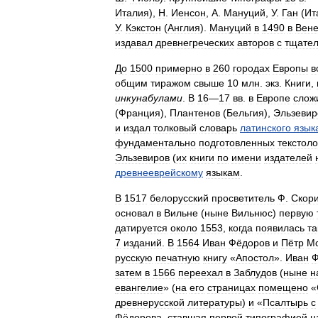
Италия
),
Н
.
Иенсон
,
А
.
Мануций
,
У
.
Ган
(
Ит
У
.
Кэкстон
(
Англия
).
Мануций
в
1490
в
Вен
издавал
древнегреческих
авторов
с
тщате
До
1500
примерно
в
260
городах
Европы
в
общим
тиражом
свыше
10
млн
.
экз
.
Книги
,
инкунабулами
.
В
16
—
17
вв
.
в
Европе
слож
(
Франция
),
Плантенов
(
Бельгия
),
Эльзевир
и
издал
толковый
словарь
латинского
язык
фундаментально
подготовленных
текстоло
Эльзевиров
(
их
книги
по
имени
издателей
древнееврейскому
языкам
.
В
1517
белорусский
просветитель
Ф
.
Скор
основал
в
Вильне
(
ныне
Вильнюс
)
первую
датируется
около
1553
,
когда
появилась
та
7
изданий
.
В
1564
Иван
Фёдоров
и
Пётр
Мс
русскую
печатную
книгу
«
Апостол
».
Иван
Ф
затем
в
1566
переехал
в
Заблудов
(
ныне
н
евангелие
» (
на
его
страницах
помещено
«
древнерусской
литературы
)
и
«
Псалтырь
с
Фёдорова
,
ставшая
первой
типографией
н