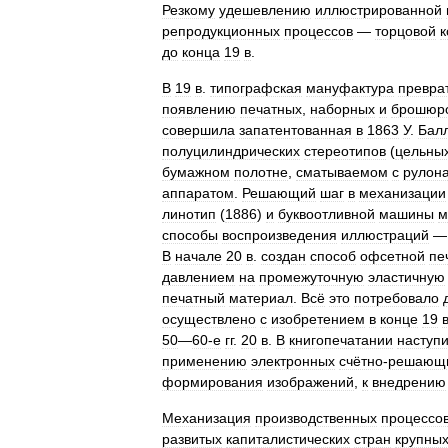
Резкому
удешевлению
иллюстрированной
репродукционных
процессов
—
торцовой
к
до
конца
19
в
.
В
19
в
.
типографская
мануфактура
превра
появлению
печатных
,
наборных
и
брошюр
совершила
запатентованная
в
1863
У
.
Бал
полуцилиндрических
стереотипов
(
цельны
бумажном
полотне
,
сматываемом
с
рулон
аппаратом
.
Решающий
шаг
в
механизации
линотип
(
1886
)
и
буквоотливной
машины
м
способы
воспроизведения
иллюстраций
В
начале
20
в
.
создан
способ
офсетной
пе
давлением
на
промежуточную
эластичную
печатный
материал
.
Всё
это
потребовало
осуществлено
с
изобретением
в
конце
19
50
—
60‑е
гг
.
20
в
.
В
книгопечатании
наступ
применению
электронных
счётно
-
решающ
формирования
изображений
,
к
внедрению
Механизация
производственных
процессо
развитых
капиталистических
стран
крупны