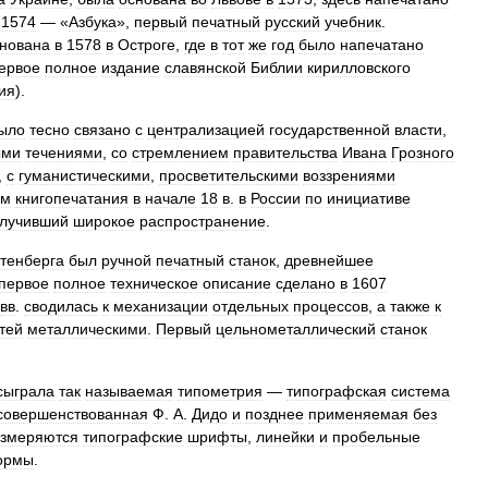
1574
— «
Азбука
»,
первый
печатный
русский
учебник
.
нована
в
1578
в
Остроге
,
где
в
тот
же
год
было
напечатано
ервое
полное
издание
славянской
Библии
кирилловского
ия
).
ыло
тесно
связано
с
централизацией
государственной
власти
,
ыми
течениями
,
со
стремлением
правительства
Ивана
Грозного
,
с
гуманистическими
,
просветительскими
воззрениями
ам
книгопечатания
в
начале
18
в
.
в
России
по
инициативе
лучивший
широкое
распространение
.
утенберга
был
ручной
печатный
станок
,
древнейшее
первое
полное
техническое
описание
сделано
в
1607
вв
.
сводилась
к
механизации
отдельных
процессов
,
а
также
к
тей
металлическими
.
Первый
цельнометаллический
станок
сыграла
так
называемая
типометрия
—
типографская
система
совершенствованная
Ф
.
А
.
Дидо
и
позднее
применяемая
без
змеряются
типографские
шрифты
,
линейки
и
пробельные
ормы
.