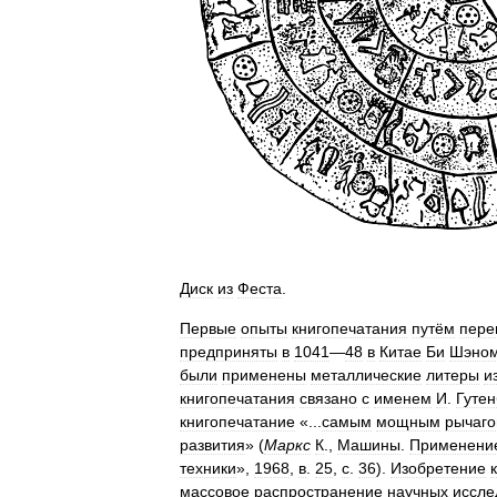
Диск
из
Феста
.
Первые
опыты
книгопечатания
путём
пере
предприняты
в
1041
—
48
в
Китае
Би
Шэно
были
применены
металлические
литеры
и
книгопечатания
связано
с
именем
И
.
Гутен
книгопечатание
«...
самым
мощным
рычаг
развития
» (
Маркс
К
.,
Машины
.
Применени
техники
»,
1968
,
в
.
25
,
с
.
36
).
Изобретение
массовое
распространение
научных
иссле