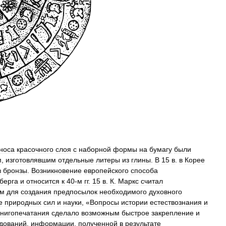
носа
красочного
слоя
с
наборной
формы
на
бумагу
были
м
,
изготовлявшим
отдельные
литеры
из
глины
.
В
15
в
.
в
Корее
з
бронзы
.
Возникновение
европейского
способа
берга
и
относится
к
40‑м
гг
.
15
в
.
К
.
Маркс
считал
ом
для
создания
предпосылок
необходимого
духовного
е
природных
сил
и
науки
, «
Вопросы
истории
естествознания
и
книгопечатания
сделало
возможным
быстрое
закрепление
и
дований
,
информации
,
полученной
в
результате