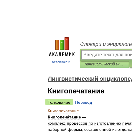
Словари и энциклоп
academic.ru
Лингвистический энциклопедический словарь
Лингвистический энциклопе
Книгопечатание
Толкование
Перевод
Книгопечатание
Книгопеча́тание
—
комплекс
процессов
по
изготовлению
печа
наборной
формы
,
составленной
из
отдель