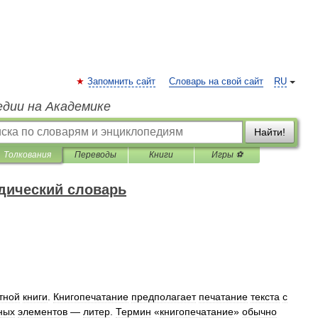
Запомнить сайт
Словарь на свой сайт
RU
едии на Академике
Найти!
Толкования
Переводы
Книги
Игры ⚽
дический словарь
тной
книги
.
Книгопечатание
предполагает
печатание
текста
с
ных
элементов
—
литер
.
Термин
«
книгопечатание
»
обычно