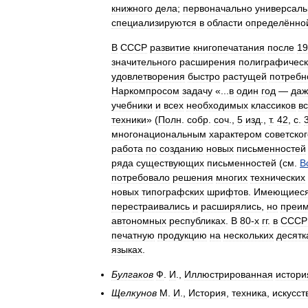
книжного
дела
;
первоначально
универсал
специализируются
в
области
определённо
В
СССР
развитие
книгопечатания
после
19
значительного
расширения
полиграфичес
удовлетворения
быстро
растущей
потребн
Наркомпросом
задачу
«...
в
один
год
—
даж
учебники
и
всех
необходимых
классиков
в
техники
» (
Полн
.
собр
.
соч
.,
5
изд
.,
т
.
42
,
с
.
многонациональным
характером
советског
работа
по
созданию
новых
письменностей
ряда
существующих
письменностей
(
см
.
В
потребовало
решения
многих
технических
новых
типографских
шрифтов
.
Имеющиес
перестраивались
и
расширялись
,
но
преи
автономных
республиках
.
В
80‑х
гг
.
в
СССР
печатную
продукцию
на
нескольких
десятк
языках
.
Булгаков
Ф
.
И
.,
Иллюстрированная
истори
Щелкунов
М
.
И
.,
История
,
техника
,
искусст