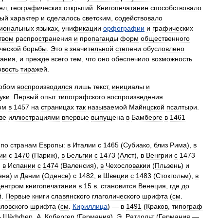
ел
,
географических
открытий
.
Книгопечатание
способствовало
ный
характер
и
сделалось
светским
,
содействовало
иональных
языках
,
унификации
орфографии
и
графических
твом
распространения
и
пропаганды
форм
общественного
ческой
борьбы
.
Это
в
значительной
степени
обусловлено
тания
,
и
прежде
всего
тем
,
что
оно
обеспечило
возможность
овость
тиражей
.
обом
воспроизводился
лишь
текст
,
инициалы
и
уки
.
Первый
опыт
типографского
воспроизведения
ом
в
1457
на
страницах
так
называемой
Майнцской
псалтыри
.
ве
иллюстрациями
впервые
выпущена
в
Бамберге
в
1461
по
странам
Европы:
в
Италии
с
1465
(
Субиако
,
близ
Рима
),
в
ии
с
1470
(
Париж
),
в
Бельгии
с
1473
(
Алст
),
в
Венгрии
с
1473
,
в
Испании
с
1474
(
Валенсия
),
в
Чехословакии
(
Пльзень
)
и
ена
)
и
Дании
(
Оденсе
)
с
1482
,
в
Швеции
с
1483
(
Стокгольм
),
в
центром
книгопечатания
в
15
в
.
становится
Венеция
,
где
до
й
.
Первые
книги
славянского
глаголического
шрифта
(
см
.
ловского
шрифта
(
см
.
Кириллица
) —
в
1491
(
Краков
,
типограф
—
Шёффер
,
А
.
Кобергер
(
Германия
),
Э
.
Ратдольт
(
Германия
—