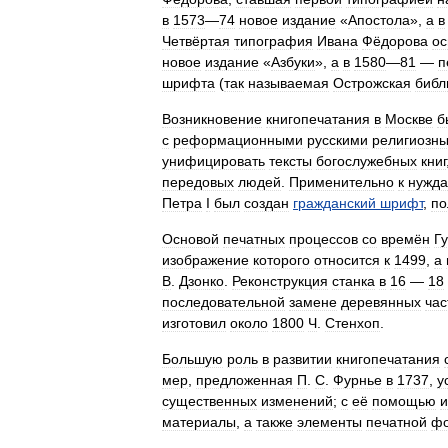
в
1573
—
74
новое
издание
«
Апостола
»,
а
в
Четвёртая
типография
Ивана
Фёдорова
ос
новое
издание
«
Азбуки
»,
а
в
1580
—
81
—
п
шрифта
(
так
называемая
Острожская
библ
Возникновение
книгопечатания
в
Москве
б
с
реформационными
русскими
религиозн
унифицировать
тексты
богослужебных
книг
передовых
людей
.
Применительно
к
нужд
Петра
I
был
создан
гражданский
шрифт
,
по
Основой
печатных
процессов
со
времён
Г
изображение
которого
относится
к
1499
,
а
В
.
Дзонко
.
Реконструкция
станка
в
16
—
18
последовательной
замене
деревянных
час
изготовил
около
1800
Ч
.
Стенхоп
.
Большую
роль
в
развитии
книгопечатания
мер
,
предложенная
П
.
С
.
Фурнье
в
1737
,
у
существенных
изменений
;
с
её
помощью
и
материалы
,
а
также
элементы
печатной
ф