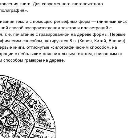
отовления
книги
.
Для
современного
книгопечатного
полиграфия
».
кивания
текста
с
помощью
рельефных
форм
—
глиняный
диск
нний
способ
воспроизведения
текстов
и
иллюстраций
с
я
,
т
.
е
.
печатание
с
гравированной
на
дереве
формы
.
Первые
афическим
способом
,
датируются
8
в
. (
Корея
,
Китай
,
Япония
).
ервые
книги
,
оттиснутые
ксилографическим
способом
,
на
трации
с
небольшим
пояснительным
текстом
,
вписанным
от
м
способом
гравюры
на
дереве
.