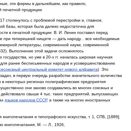
ьные
,
эти
фирмы
в
дальнейшем
,
как
правило
,
й
печатной
продукции
.
17
столкнулось
с
проблемой
перестройки
и
,
главное
,
кой
базы
,
которая
была
далеко
недостаточна
для
ости
в
печатной
продукции
.
В
.
И
.
Ленин
поставил
перед
е
при
теперешней
нищете
—
дать
народу
...
все
необходимые
семирной
литературы
,
современной
науки
,
современной
332
).
Выполнение
этой
задачи
осложнялось
о
государства
,
но
уже
в
20‑х
гг
.
началась
широкая
научная
для
ранее
бесписьменных
народов
и
усовершенствованию
сесоюзный
центральный
комитет
нового
алфавита
).
Это
задач
,
в
первую
очередь
разработки
значительного
количества
я
в
некоторых
регионах
полиграфические
предприятия
мущественно
они
заново
создавались
во
многих
союзных
и
действовало
свыше
4
тыс
.
таких
предприятий
,
выпускающих
ах
языков
народов
СССР
,
а
также
на
многих
иностранных
я
книгопечатания
и
типографского
искусства
,
т
.
1
,
СПБ
, [
1889
];
во
книгопечатания
,
М
. —
Л
.,
1926
;