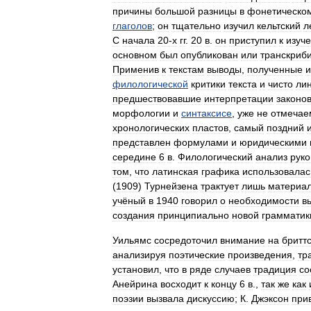
причины
большой
разницы
в
фонетическо
глаголов
;
он
тщательно
изучил
кельтский
л
С
начала
20‑х
гг
.
20
в
.
он
приступил
к
изуч
основном
был
опубликован
или
транскриб
Применив
к
текстам
выводы
,
полученные
и
филологической
критики
текста
и
чисто
лин
предшествовавшие
интерпретации
законо
морфологии
и
синтаксисе
,
уже
не
отмеча
хронологических
пластов
,
самый
поздний
представлен
формулами
и
юридическими
середине
6
в
.
Филологический
анализ
рук
том
,
что
латинская
графика
использовалас
(
1909
)
Турнейзена
трактует
лишь
материа
учёный
в
1940
говорил
о
необходимости
в
создания
принципиально
новой
грамматик
Уильямс
сосредоточил
внимание
на
бритт
анализируя
поэтические
произведения
,
тр
установил
,
что
в
ряде
случаев
традиция
со
Анейрина
восходит
к
концу
6
в
.,
так
же
как
поэзии
вызвала
дискуссию
;
К
.
Джэксон
при