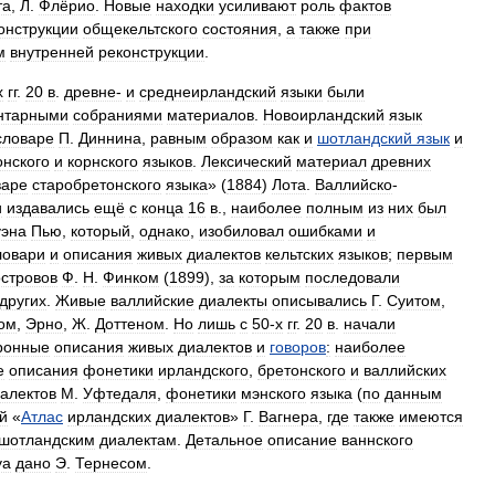
та
,
Л
.
Флёрио
.
Новые
находки
усиливают
роль
фактов
онструкции
общекельтского
состояния
,
а
также
при
м
внутренней
реконструкции
.
х
гг
.
20
в
.
древне‑
и
среднеирландский
языки
были
нтарными
собраниями
материалов
.
Новоирландский
язык
словаре
П
.
Диннина
,
равным
образом
как
и
шотландский
язык
и
онского
и
корнского
языков
.
Лексический
материал
древних
варе
старобретонского
языка
» (
1884
)
Лота
.
Валлийско
-
и
издавались
ещё
с
конца
16
в
.,
наиболее
полным
из
них
был
эна
Пью
,
который
,
однако
,
изобиловал
ошибками
и
ловари
и
описания
живых
диалектов
кельтских
языков
;
первым
островов
Ф
.
Н
.
Финком
(
1899
),
за
которым
последовали
других
.
Живые
валлийские
диалекты
описывались
Г
.
Суитом
,
ом
,
Эрно
,
Ж
.
Доттеном
.
Но
лишь
с
50‑х
гг
.
20
в
.
начали
ронные
описания
живых
диалектов
и
говоров
:
наиболее
е
описания
фонетики
ирландского
,
бретонского
и
валлийских
алектов
М
.
Уфтедаля
,
фонетики
мэнского
языка
(
по
данным
й
«
Атлас
ирландских
диалектов
»
Г
.
Вагнера
,
где
также
имеются
шотландским
диалектам
.
Детальное
описание
ваннского
уа
дано
Э
.
Тернесом
.