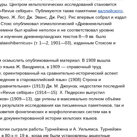
уры
.
Центром
кельтологических
исследований
становится
«
Revue
celtique
»
.
Публикуются
также
памятники
валлийского
,
Эрно
,
Ж
.
Лот
,
Дж
.
Эванс
,
Дж
.
Рис
).
Рис
впервые
собрал
и
издал
Стокс
опубликовал
этимологический
«
Древнекельтский
ремени
был
крайне
неполон
и
не
соответствовал
уровню
и
изучение
древнеирландских
текстов
8
—
9
вв
.
было
alaeohibernicus
»
(
т
.
1
—
2
,
1901
—
03
),
изданным
Стоксом
и
м
осмыслить
опубликованный
материал
.
В
1908
вышла
о
языка
Ж
.
Вандриеса
,
в
1909
—
справочный
труд
у
,
ориентированный
на
сравнительно
-
исторический
аспект
.
ведение
в
староваллийский
язык
» (
1908
)
Строна
и
сравнительная
» (
1913
)
Дж
.
М
.
Джоунза
;
недостатки
последней
«
Revue
celtique
»
(
1914
—
15
).
Х
.
Педерсен
выпустил
ков
» (
1909
—
13
),
где
учтены
в
максимально
полном
объёме
в
результате
исследования
как
письменных
памятников
,
так
и
азвития
фонетических
и
морфологических
систем
как
в
ии
документированной
истории
кельтских
языков
.
логии
сыграли
работы
Турнейзена
и
А
.
Уильямса
.
Турнейзен
ё
в
80‑х
гг
.
19
в
.,
когда
им
были
установлены
акцентные