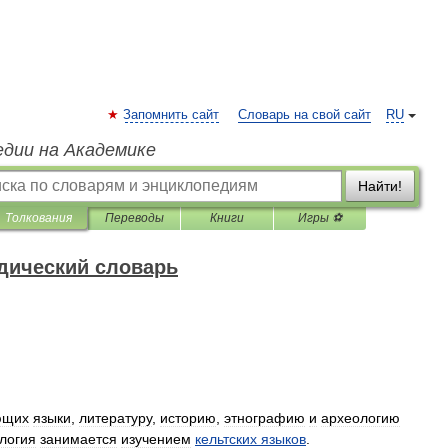
Запомнить сайт
Словарь на свой сайт
RU
едии на Академике
Найти!
Толкования
Переводы
Книги
Игры ⚽
дический словарь
ющих
языки
,
литературу
,
историю
,
этнографию
и
археологию
ология
занимается
изучением
кельтских
языков
.