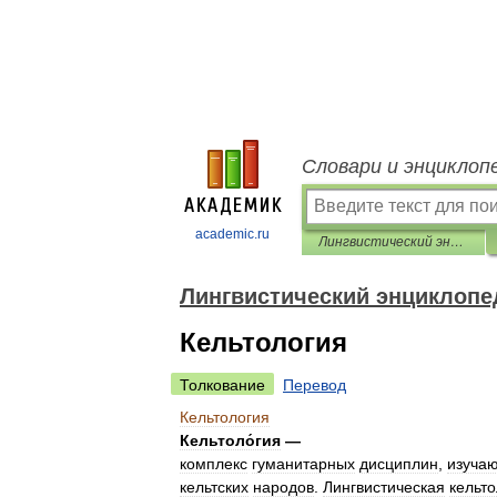
Словари и энциклоп
academic.ru
Лингвистический энциклопедический словарь
Лингвистический энциклопе
Кельтология
Толкование
Перевод
Кельтология
Кельтоло́гия
—
комплекс
гуманитарных
дисциплин
,
изуча
кельтских
народов
.
Лингвистическая
кельт