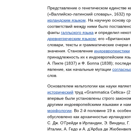
Представление
о
генетическом
единстве
к
(«
Валлийско
-
латинский
словарь
»,
1632
)
пр
ирландским
языком
.
На
научную
основу
ср
соответствий
между
ними
было
поставлен
факты
галльского
языка
и
определил
неко
древнегреческим
языком
;
его
«
Британская
словари
,
тексты
и
грамматические
очерки
значения
.
Становление
индоевропеистики
принадлежность
их
к
индоевропейским
яз
А
.
Пикте
(
1837
)
и
Ф
.
Боппа
(
1838
);
послед
явление
,
как
начальные
мутации
согласны
слов
.
Основателем
кельтологии
как
науки
являет
исторический
труд
«
Grammatica
Celtica
»
(
2
впервые
были
установлены
строго
законо
другими
индоевропейскими
языками
и
нам
морфологии
.
Во
2‑й
половине
19
в
.
особе
обусловлено
как
архаичностью
ирландског
С
.
Дж
.
О
’
Грейди
в
Ирландии
,
Э
.
Виндиш
,
Г
.
Италии
,
А
.
Гедо
и
А
.
д
’
Арбуа
де
Жюбенвил