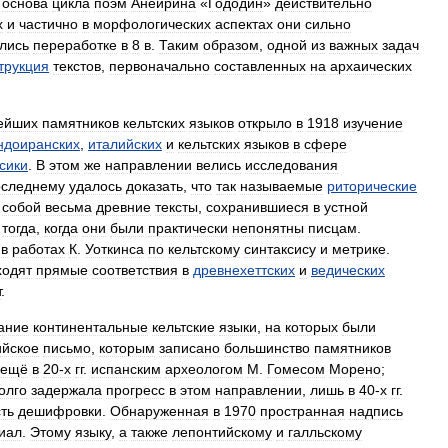
основа
цикла
поэм
Анейрина
«
Гододин
»
действительно
х
и
частично
в
морфологических
аспектах
они
сильно
лись
переработке
в
8
в
.
Таким
образом
,
одной
из
важных
задач
трукция
текстов
,
первоначально
составленных
на
архаических
ейших
памятников
кельтских
языков
открыло
в
1918
изучение
ндоиранских
,
италийских
и
кельтских
языков
в
сфере
сики
.
В
этом
же
направлении
велись
исследования
следнему
удалось
доказать
,
что
так
называемые
риторические
собой
весьма
древние
тексты
,
сохранившиеся
в
устной
тогда
,
когда
они
были
практически
непонятны
писцам
.
в
работах
К
.
Уоткинса
по
кельтскому
синтаксису
и
метрике
.
ходят
прямые
соответствия
в
древнехеттских
и
ведических
т
.
ание
континентальные
кельтские
языки
,
на
которых
были
ийское
письмо
,
которым
записано
большинство
памятников
ещё
в
20‑х
гг
.
испанским
археологом
М
.
Гомесом
Морено
;
олго
задержала
прогресс
в
этом
направлении
,
лишь
в
40‑х
гг
.
ть
дешифровки
.
Обнаруженная
в
1970
пространная
надпись
иал
.
Этому
языку
,
а
также
лепонтийскому
и
галльскому