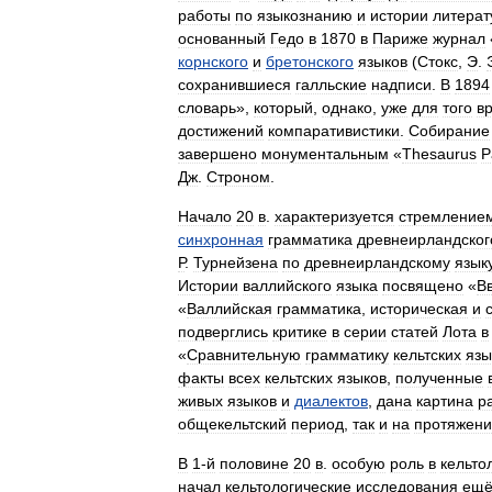
работы
по
языкознанию
и
истории
литерат
основанный
Гедо
в
1870
в
Париже
журнал
корнского
и
бретонского
языков
(
Стокс
,
Э
.
сохранившиеся
галльские
надписи
.
В
1894
словарь
»,
который
,
однако
,
уже
для
того
в
достижений
компаративистики
.
Собирание
завершено
монументальным
«
Thesaurus
P
Дж
.
Строном
.
Начало
20
в
.
характеризуется
стремление
синхронная
грамматика
древнеирландског
Р
.
Турнейзена
по
древнеирландскому
язык
Истории
валлийского
языка
посвящено
«
В
«
Валлийская
грамматика
,
историческая
и
подверглись
критике
в
серии
статей
Лота
в
«
Сравнительную
грамматику
кельтских
язы
факты
всех
кельтских
языков
,
полученные
живых
языков
и
диалектов
,
дана
картина
р
общекельтский
период
,
так
и
на
протяжен
В
1‑й
половине
20
в
.
особую
роль
в
кельто
начал
кельтологические
исследования
ещ