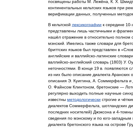
посвящены
работы
М
.
Лежёна
,
К
.
Х
.
Шмид
континентальных
кельтских
языков
при
рек
верификации
данных
,
полученных
методо
В
кельтской
лексикографии
к
середине
10‑
представлены
лишь
частичными
и
фрагме
нашёл
отражение
в
относительно
полном
мэнский
.
Имелись
также
словари
для
брет
бриттских
языков
был
представлен
в
«
Сло
английские
и
валлийско
-
латинские
словар
валлийско
-
английский
словарь
(
1803
)
У
.
Оу
неточностями
.
В
конце
19
в
.
появляются
с
из
них
было
описание
диалекта
Аранских
описания
Э
.
Куиггина
,
А
.
Соммерфельта
и
О
.
Файнсом
Клинтоном
,
бретонские
—
Лот
регулярно
выходить
полные
научные
синх
известны
методологически
строгие
и
чётки
диалектов
Соммерфельта
,
шотландских
ди
последних
носителей
)
Джэксона
и
4‑томны
сведения
по
мэнскому
и
по
юго
-
западным
диалекта
бретонского
языка
на
острове
Гр