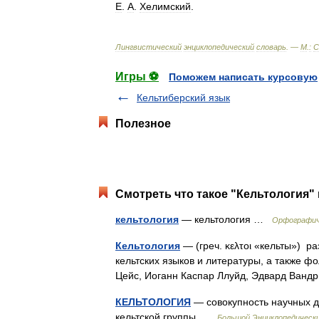
Е
.
А
.
Хелимский
.
Лингвистический
энциклопедический
словарь
. —
М
.
:
С
Игры ⚽
Поможем написать курсовую
Кельтиберский язык
Полезное
Смотреть что такое "Кельтология" 
кельтология
— кельтология …
Орфографич
Кельтология
— (греч. κελτοι «кельты») 
кельтских языков и литературы, а также фо
Цейс, Иоганн Каспар Ллуйд, Эдвард Ва
КЕЛЬТОЛОГИЯ
— совокупность научных д
кельтской группы …
Большой Энциклопедически