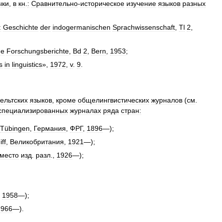
ыки
,
в
кн
.
:
Сравнительно
-
историческое
изучение
языков
разных
:
Geschichte
der
indogermanischen
Sprachwissenschaft
,
Tl
2
,
he
Forschungsberichte
,
Bd
2
,
Bern
,
1953
;
s
in
linguistics
»,
1972
,
v
.
9
.
кельтских
языков
,
кроме
общелингвистических
журналов
(
см
.
специализированных
журналах
ряда
стран:
Tübingen
,
Германия
,
ФРГ
,
1896
—);
ff
,
Великобритания
,
1921
—);
место
изд
.
разл
.,
1926
—);
,
1958
—);
1966
—).