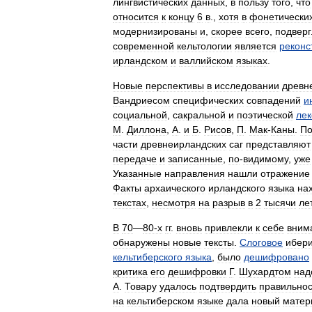
лингвистических
данных
,
в
пользу
того
,
что
относится
к
концу
6
в
.,
хотя
в
фонетически
модернизированы
и
,
скорее
всего
,
подверг
современной
кельтологии
является
реконс
ирландском
и
валлийском
языках
.
Новые
перспективы
в
исследовании
древн
Вандриесом
специфических
совпадений
и
социальной
,
сакральной
и
поэтической
лек
М
.
Диллона
,
А
.
и
Б
.
Рисов
,
П
.
Мак
-
Каны
.
По
части
древнеирландских
саг
представляют
передаче
и
записанные
,
по
-
видимому
,
уже
Указанные
направления
нашли
отражение
Факты
архаического
ирландского
языка
на
текстах
,
несмотря
на
разрыв
в
2
тысячи
ле
В
70
—
80‑х
гг
.
вновь
привлекли
к
себе
вним
обнаружены
новые
тексты
.
Слоговое
ибер
кельтиберского
языка
,
было
дешифровано
критика
его
дешифровки
Г
.
Шухардтом
над
А
.
Товару
удалось
подтвердить
правильнос
на
кельтиберском
языке
дала
новый
матер