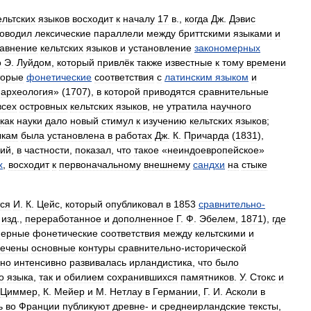
ельтских
языков
восходит
к
началу
17
в
.,
когда
Дж
.
Дэвис
оводил
лексические
параллели
между
бриттскими
языками
и
авнение
кельтских
языков
и
установление
закономерных
о
Э
.
Луйдом
,
который
привлёк
также
известные
к
тому
времени
торые
фонетические
соответствия
с
латинским
языком
и
археология
» (
1707
),
в
которой
приводятся
сравнительные
всех
островных
кельтских
языков
,
не
утратила
научного
как
науки
дало
новый
стимул
к
изучению
кельтских
языков
;
ыкам
была
установлена
в
работах
Дж
.
К
.
Причарда
(
1831
),
ний
,
в
частности
,
показал
,
что
такое
«
неиндоевропейское
»
х
,
восходит
к
первоначальному
внешнему
сандхи
на
стыке
ся
И
.
К
.
Цейс
,
который
опубликовал
в
1853
сравнительно
-
изд
.,
переработанное
и
дополненное
Г
.
Ф
.
Эбелем
,
1871
),
где
мерные
фонетические
соответствия
между
кельтскими
и
ечены
основные
контуры
сравнительно
-
исторической
нно
интенсивно
развивалась
ирландистика
,
что
было
о
языка
,
так
и
обилием
сохранившихся
памятников
.
У
.
Стокс
и
Циммер
,
К
.
Мейер
и
М
.
Нетлау
в
Германии
,
Г
.
И
.
Асколи
в
ь
во
Франции
публикуют
древне‑
и
среднеирландские
тексты
,