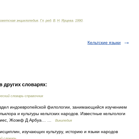
оветская
энциклопедия
.
Гл
.
ред
.
В
.
Н
.
Ярцева
.
1990
.
Кельтские языки
в других словарях:
еский словарь-справочник
раздел индоевропейской филологии, занимающийся изучением
льклора и культуры кельтских народов. Известные кельтологи
ндриес, Жозеф Д Арбуа… …
Википедия
исциплин, изучающих культуру, историю и языки народов
й словарь