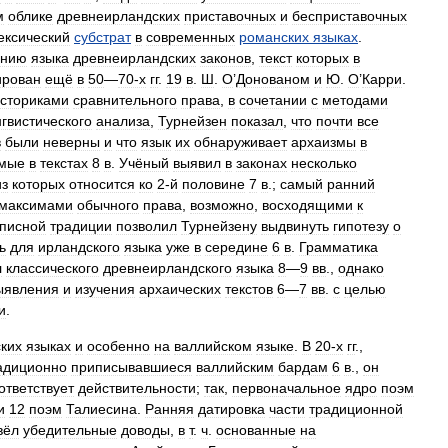
м
облике
древнеирландских
приставочных
и
бесприставочных
ексический
субстрат
в
современных
романских
языках
.
ению
языка
древнеирландских
законов
,
текст
которых
в
ирован
ещё
в
50
—
70‑х
гг
.
19
в
.
Ш
.
О
’
Донованом
и
Ю
.
О
’
Карри
.
сториками
сравнительного
права
,
в
сочетании
с
методами
гвистического
анализа
,
Турнейзен
показал
,
что
почти
все
в
были
неверны
и
что
язык
их
обнаруживает
архаизмы
в
емые
в
текстах
8
в
.
Учёный
выявил
в
законах
несколько
из
которых
относится
ко
2‑й
половине
7
в
.;
самый
ранний
максимами
обычного
права
,
возможно
,
восходящими
к
описной
традиции
позволил
Турнейзену
выдвинуть
гипотезу
о
ь
для
ирландского
языка
уже
в
середине
6
в
.
Грамматика
л
классического
древнеирландского
языка
8
—
9
вв
.,
однако
ыявления
и
изучения
архаических
текстов
6
—
7
вв
.
с
целью
и
.
ских
языках
и
особенно
на
валлийском
языке
.
В
20‑х
гг
.,
адиционно
приписывавшиеся
валлийским
бардам
6
в
.,
он
ответствует
действительности
;
так
,
первоначальное
ядро
поэм
и
12
поэм
Талиесина
.
Ранняя
датировка
части
традиционной
вёл
убедительные
доводы
,
в
т
.
ч
.
основанные
на