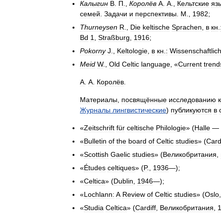
Калыгин
В
.
П
.,
Королёв
А
.
А
.,
Кельтские
яз
семей
.
Задачи
и
перспективы
.
М
.,
1982
;
Thurneysen
R
.,
Die
keltische
Sprachen
,
в
кн
.
Bd
1
,
Straßburg
,
1916
;
Pokorny
J
.,
Keltologie
,
в
кн
.
:
Wissenschaftlic
Meid
W
.,
Old
Celtic
language
, «
Current
trend
А
.
А
.
Королёв
.
Материалы
,
посвящённые
исследованию
Журналы
лингвистические
)
публикуются
в
«
Zeitschrift
für
celtische
Philologie
» (
Halle
—
«
Bulletin
of
the
board
of
Celtic
studies
» (
Cardi
«
Scottish
Gaelic
studies
»
(
Великобритания
,
«
Études
celtiques
» (
P
.,
1936
—);
«
Celtica
» (
Dublin
,
1946
—);
«
Lochlann:
A
Review
of
Celtic
studies
» (
Oslo
«
Studia
Celtica
» (
Cardiff
,
Великобритания
,