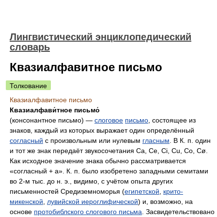
Лингвистический энциклопедический
словарь
Квазиалфавитное письмо
Толкование
Квазиалфавитное письмо
Квазиалфави́тное письмо́
(консонантное письмо) —
слоговое
письмо
, состоящее из
знаков, каждый из которых выражает один определённый
согласный
с произвольным или нулевым
гласным
. В К. п. один
и тот же знак передаёт звукосочетания Ca, Ce, Ci, Cu, Co, Cø.
Как исходное значение знака обычно рассматривается
«согласный + a». К. п. было изобретено западными семитами
во 2‑м тыс. до н. э., видимо, с учётом опыта других
письменностей Средиземноморья (
египетской
,
крито-
микенской
,
лувийской иероглифической
) и, возможно, на
основе
протобиблского слогового письма
. Засвидетельствовано