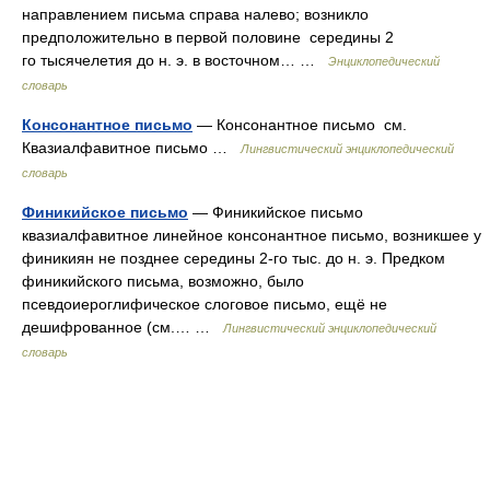
направлением письма справа налево; возникло
предположительно в первой половине середины 2
го тысячелетия до н. э. в восточном… …
Энциклопедический
словарь
Консонантное письмо
— Консонантное письмо см.
Квазиалфавитное письмо …
Лингвистический энциклопедический
словарь
Финикийское письмо
— Финикийское письмо
квазиалфавитное линейное консонантное письмо, возникшее у
финикиян не позднее середины 2‑го тыс. до н. э. Предком
финикийского письма, возможно, было
псевдоиероглифическое слоговое письмо, ещё не
дешифрованное (см.… …
Лингвистический энциклопедический
словарь