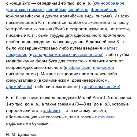
с конца 2‑го — середины 1‑го тыс. до н. э. (
клинообразное
угаритское письмо
,
линейные
синайское
,
финикийское
,
южноаравийское и другие аравийские виды письма). Из всех
письменностей К. п. является наиболее экономной по числу
употребляемых знаков (букв) и скорости изучения, но тексты,
писанные К. п., были трудны для однозначного прочтения,
особенно до введения словоразделов. В дальнейшем К. п.
было усовершенствовано либо путём введения
матрес
лекционис
(в
западносемитских письменностях
), либо путём
модификации форм букв для согласных в зависимости от
сопровождающего гласного (в
эфиопской
,
индийской
письменностях). Матрес лекционис применялись либо
факультативно (в финикийском, древнееврейском,
арамейском
), либо систематически (в
арабском письме
).
К. п. было заимствовано народами Малой Азии 1‑й половины
1‑го тыс. до н. э., а также греками (9—8 вв. до н. э.), которые
переделали его в
алфавит
, т. е. в систему письма,
обозначающую как согласные, так и гласные
фонемы
отдельными буквами.
И. М. Дьяконов.