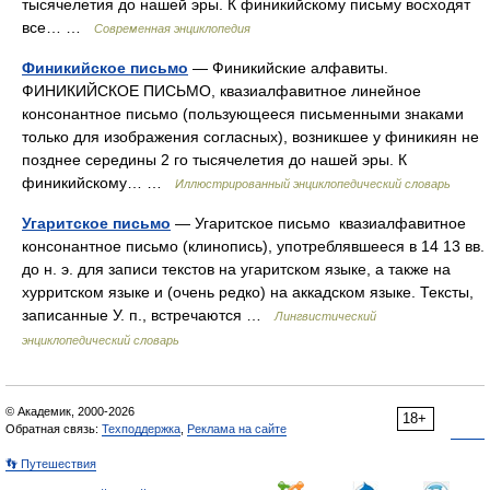
тысячелетия до нашей эры. К финикийскому письму восходят
все… …
Современная энциклопедия
Финикийское письмо
— Финикийские алфавиты.
ФИНИКИЙСКОЕ ПИСЬМО, квазиалфавитное линейное
консонантное письмо (пользующееся письменными знаками
только для изображения согласных), возникшее у финикиян не
позднее середины 2 го тысячелетия до нашей эры. К
финикийскому… …
Иллюстрированный энциклопедический словарь
Угаритское письмо
— Угаритское письмо квазиалфавитное
консонантное письмо (клинопись), употреблявшееся в 14 13 вв.
до н. э. для записи текстов на угаритском языке, а также на
хурритском языке и (очень редко) на аккадском языке. Тексты,
записанные У. п., встречаются …
Лингвистический
энциклопедический словарь
© Академик, 2000-2026
18+
Обратная связь:
Техподдержка
,
Реклама на сайте
👣 Путешествия