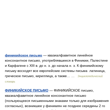
финикийское письмо
— квазиалфавитное линейное
консонантное письмо, употреблявшееся в Финикии, Палестине
и Карфагене с XIII в. до н. э. до начала н. э. К финикийскому
письму восходят все европейские системы письма латиница,
греческое письмо, кириллица, а также… …
Энциклопедический
словарь
ФИНИКИЙСКОЕ ПИСЬМО
— ФИНИКИЙСКОЕ письмо,
квазиалфавитное линейное консонантное письмо
(пользующееся письменными знаками только для изображения
согласных), возникшее у финикиян не позднее середины 2 го