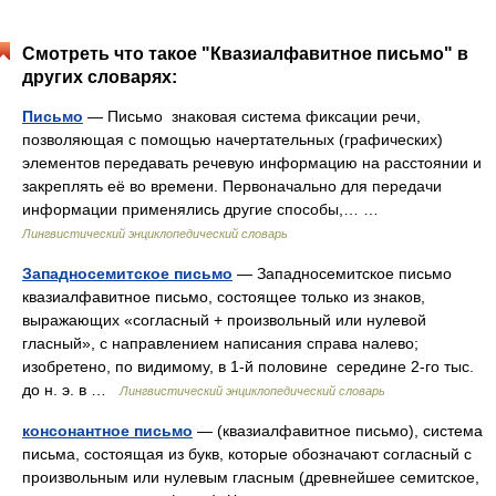
Смотреть что такое "Квазиалфавитное письмо" в
других словарях:
Письмо
— Письмо знаковая система фиксации речи,
позволяющая с помощью начертательных (графических)
элементов передавать речевую информацию на расстоянии и
закреплять её во времени. Первоначально для передачи
информации применялись другие способы,… …
Лингвистический энциклопедический словарь
Западносемитское письмо
— Западносемитское письмо
квазиалфавитное письмо, состоящее только из знаков,
выражающих «согласный + произвольный или нулевой
гласный», с направлением написания справа налево;
изобретено, по видимому, в 1‑й половине середине 2‑го тыс.
до н. э. в …
Лингвистический энциклопедический словарь
консонантное письмо
— (квазиалфавитное письмо), система
письма, состоящая из букв, которые обозначают согласный с
произвольным или нулевым гласным (древнейшее семитское,