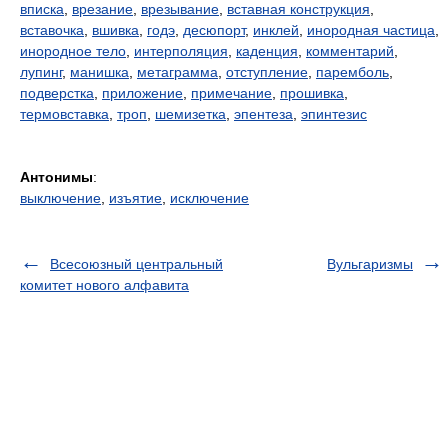
вписка
,
врезание
,
врезывание
,
вставная конструкция
,
вставочка
,
вшивка
,
годэ
,
десюпорт
,
инклей
,
инородная частица
,
инородное тело
,
интерполяция
,
каденция
,
комментарий
,
лупинг
,
манишка
,
метаграмма
,
отступление
,
паремболь
,
подверстка
,
приложение
,
примечание
,
прошивка
,
термовставка
,
троп
,
шемизетка
,
эпентеза
,
эпинтезис
Антонимы
:
выключение
,
изъятие
,
исключение
Всесоюзный центральный
Вульгаризмы
комитет нового алфавита