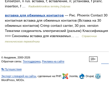
Einsetzen, n rus. вставка, f; вставление, n; установка, f pranc.
insertion, f …
Radioelektronikos terminų žodynas
вставка для обжимных контактов
— Рис. Phoenix Contact 30
контактная вставка для обжимных контактов (Вставка на 30
обжимных контактов) Сrimp contact carrier, 30 pos. version
Тематики соединитель электрический (разъем) Классификация
>>> Синонимы вставка для извлекаемых… …
Справочник
технического переводчика
© Академик, 2000-2026
18+
Обратная связь:
Техподдержка
,
Реклама на сайте
👣 Путешествия
Экспорт словарей на сайты
, сделанные на PHP,
Joomla,
Drupal,
WordPress, MODx.