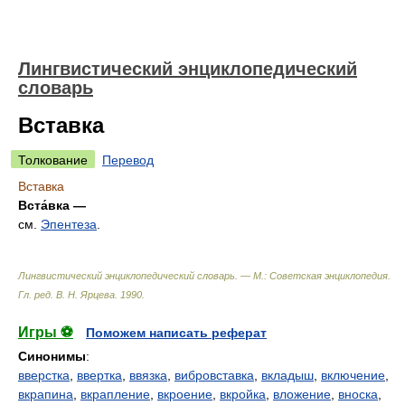
Лингвистический энциклопедический
словарь
Вставка
Толкование
Перевод
Вставка
Вста́вка —
см.
Эпентеза
.
Лингвистический энциклопедический словарь. — М.: Советская энциклопедия
.
Гл. ред. В. Н. Ярцева
.
1990
.
Игры ⚽
Поможем написать реферат
Синонимы
:
вверстка
,
ввертка
,
ввязка
,
вибровставка
,
вкладыш
,
включение
,
вкрапина
,
вкрапление
,
вкроение
,
вкройка
,
вложение
,
вноска
,