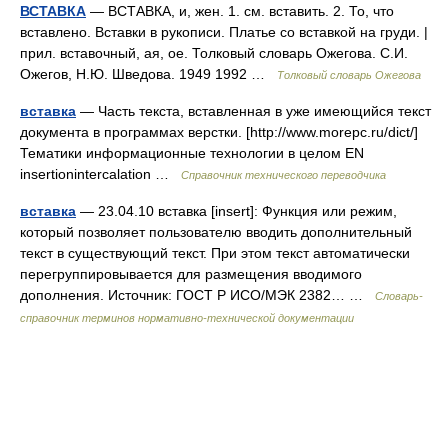
ВСТАВКА
— ВСТАВКА, и, жен. 1. см. вставить. 2. То, что
вставлено. Вставки в рукописи. Платье со вставкой на груди. |
прил. вставочный, ая, ое. Толковый словарь Ожегова. С.И.
Ожегов, Н.Ю. Шведова. 1949 1992 …
Толковый словарь Ожегова
вставка
— Часть текста, вставленная в уже имеющийся текст
документа в программах верстки. [http://www.morepc.ru/dict/]
Тематики информационные технологии в целом EN
insertionintercalation …
Справочник технического переводчика
вставка
— 23.04.10 вставка [insert]: Функция или режим,
который позволяет пользователю вводить дополнительный
текст в существующий текст. При этом текст автоматически
перегруппировывается для размещения вводимого
дополнения. Источник: ГОСТ Р ИСО/МЭК 2382… …
Словарь-
справочник терминов нормативно-технической документации