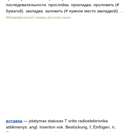
последовательности. прослойка. прокладка. проложить (#
бумагой). закладка. заложить (# нужное место закладкой) …
Идеографический словарь русского языка
вставка
— įstatymas statusas T sritis radioelektronika
atitikmenys: angl. insertion vok. Bestückung, f; Einfügen, n;