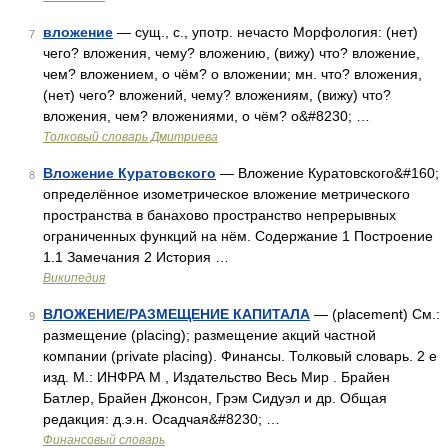
вложение
— сущ., с., употр. нечасто Морфология: (нет)
7
чего? вложения, чему? вложению, (вижу) что? вложение,
чем? вложением, о чём? о вложении; мн. что? вложения,
(нет) чего? вложений, чему? вложениям, (вижу) что?
вложения, чем? вложениями, о чём? о&#8230; …
Толковый словарь Дмитриева
Вложение Куратовского
— Вложение Куратовского&#160;
8
определённое изометрическое вложение метрического
пространства в банахово пространство непрерывных
ограниченных функций на нём. Содержание 1 Построение
1.1 Замечания 2 История …
Википедия
ВЛОЖЕНИЕ/РАЗМЕЩЕНИЕ КАПИТАЛА
— (placement) См.:
9
размещение (placing); размещение акций частной
компании (private placing). Финансы. Толковый словарь. 2 е
изд. М.: ИНФРА М , Издательство Весь Мир . Брайен
Батлер, Брайен Джонсон, Грэм Сидуэл и др. Общая
редакция: д.э.н. Осадчая&#8230; …
Финансовый словарь