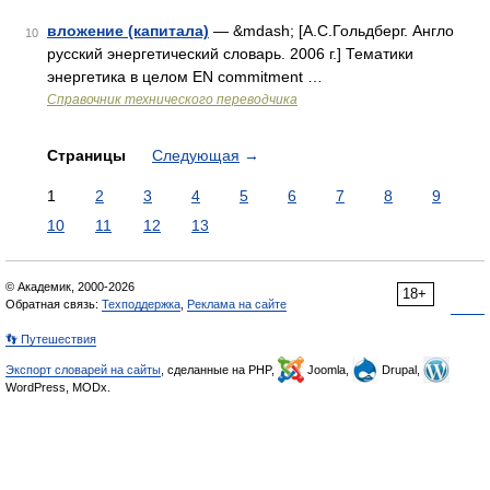
вложение (капитала)
— &mdash; [А.С.Гольдберг. Англо
10
русский энергетический словарь. 2006 г.] Тематики
энергетика в целом EN commitment …
Справочник технического переводчика
Страницы
Следующая
→
1
2
3
4
5
6
7
8
9
10
11
12
13
© Академик, 2000-2026
18+
Обратная связь:
Техподдержка
,
Реклама на сайте
👣 Путешествия
Экспорт словарей на сайты
, сделанные на PHP,
Joomla,
Drupal,
WordPress, MODx.