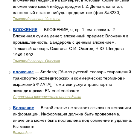
вложением (надпись на конверте, в который кроме письма
вложен еще какой нибудь предмет). 2. Деньги, капитал,
вложенный в какое нибудь предприятие (фин.&#8230; …
Толковый словарь Ушакова
ВЛОЖЕНИЕ
— ВЛОЖЕНИЕ, я, ср. 1. см. вложить. 2.
4
Вложенная сумма денег; вложенный предмет. Вложения в
промышленность. Бандероль с ценным вложением.
Толковый словарь Ожегова. С.И. Ожегов, Н.Ю. Шведова.
1949 1992 …
Толковый словарь Ожегова
вложение
— &mdash; [[Англо русский словарь сокращений
5
транспортно экспедиторских и коммерческих терминов и
выражений ФИАТА]] Тематики услуги транспортно
экспедиторские EN encl.enclosure …
Справочник технического переводчика
Вложение
— В этой статье не хватает ссылок на источники
6
информации. Информация должна быть проверяема,
иначе она может быть поставлена под сомнение и удалена.
Вы можете …
Википедия