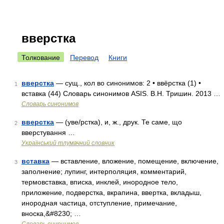
вверстка
Толкование
Перевод
Книги
вверстка
— сущ., кол во синонимов: 2 • ввёрстка (1) •
1
вставка (44) Словарь синонимов ASIS. В.Н. Тришин. 2013 …
Словарь синонимов
вверстка
— (уве/рстка), и, ж., друк. Те саме, що
2
вверстування …
Український тлумачний словник
вставка
— вставление, вложение, помещение, включение,
3
заполнение; лупинг, интерполяция, комментарий,
термовставка, вписка, инклей, инородное тело,
приложение, подверстка, вкрапина, ввертка, вкладыш,
инородная частица, отступление, примечание,
вноска,&#8230; …