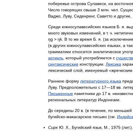
побережье
острова
Сулавеси
,
на
восточно
Число
говорящих
свыше
3
млн
.
чел
.
Сущес
Ваджо
,
Луву
,
Сиденренг
,
Савитто
и
другие
,
Среди
южносулавесийских
языков
Б
.
я
.
вы
много
звуковых
изменений
,
в
т
.
ч
.
нетипич
ŋg
>
ŋk
.
В
то
же
время
Б
.
я
. (
за
исключени
(
в
других
южносулавесийских
языках
,
а
та
грамматики
относится
энклитическое
упот
артикль
,
который
употребляется
с
существ
синтаксические
конструкции
.
Лексика
хара
лексический
слой
,
именуемый
«
жреческим
Раннюю
форму
литературного
языка
пред
Луву
.
Предположительно
с
17
—
18
вв
.
лите
Письменные
памятники
до
17
в
.
неизвестн
региональных
литератур
Индонезии
.
До
середины
20
в
. (
в
течение
,
по
меньшей
бугийско
-
макасарское
письмо
(
см
.
Индийс
Сирк
Ю
.
Х
.,
Бугийский
язык
,
М
.,
1975
(
лит
.).