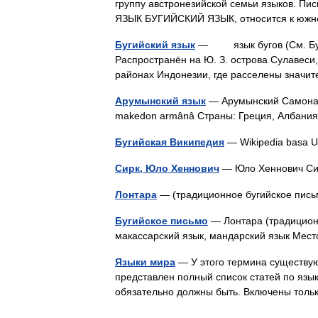
группу австронезийской семьи языков. Пи
ЯЗЫК БУГИЙСКИЙ ЯЗЫК, относится к юж
Бугийский язык
— язык бугов (См. Буги)
Распространён на Ю. З. острова Сулавеси,
районах Индонезии, где расселены знач
Арумынский язык
— Арумынский Самоназв
makedon armânâ Страны: Греция, Албан
Бугийская Википедия
— Wikipedia basa
Сирк, Юло Хеннович
— Юло Хеннович Си
Лонтара
— (традиционное бугийское пись
Бугийское письмо
— Лонтара (традиционн
макассарский язык, мандарский язык Мест
Языки мира
— У этого термина существуют
представлен полный список статей по язык
обязательно должны быть. Включены тол