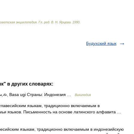
оветская
энциклопедия
.
Гл
.
ред
.
В
.
Н
.
Ярцева
.
1990
.
Будухский язык
к" в других словарях:
ᨘᨁᨗ, Basa ugi Страны: Индонезия …
Википедия
улавесийским языкам, традиционно включаемым в
емьи языков. Письменность на основе латинского алфавита …
есийским языкам, традиционно включаемым в индонезийскую