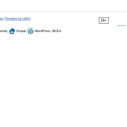
ка
,
Реклама на сайте
18+
omla,
Drupal,
WordPress, MODx.