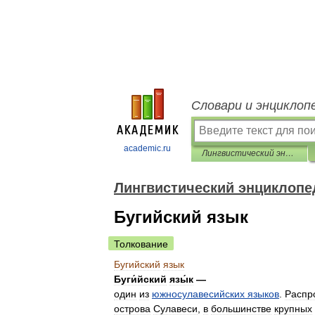
Словари и энциклоп
academic.ru
Лингвистический энциклопедический словарь
Лингвистический энциклопе
Бугийский язык
Толкование
Бугийский
язык
Буги́йский
язы́к
—
один
из
южносулавесийских
языков
.
Распр
острова
Сулавеси
,
в
большинстве
крупных