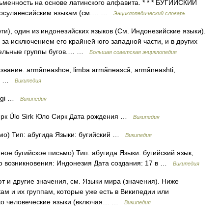
сьменность на основе латинского алфавита. * * * БУГИЙСКИЙ
носулавесийским языкам (см.… …
Энциклопедический словарь
, один из индонезийских языков (См. Индонезийские языки).
 за исключением его крайней юго западной части, и в других
ительные группы бугов.… …
Большая советская энциклопедия
ание: armãneashce, limba armãneascã, armãneashti,
ия …
Википедия
 Ugi …
Википедия
рк Ülo Sirk Юло Сирк Дата рождения …
Википедия
мо) Тип: абугида Языки: бугийский …
Википедия
ое бугийское письмо) Тип: абугида Языки: бугийский язык,
о возникновения: Индонезия Дата создания: 17 в …
Википедия
 и другие значения, см. Языки мира (значения). Ниже
ам и их группам, которые уже есть в Википедии или
ько человеческие языки (включая… …
Википедия