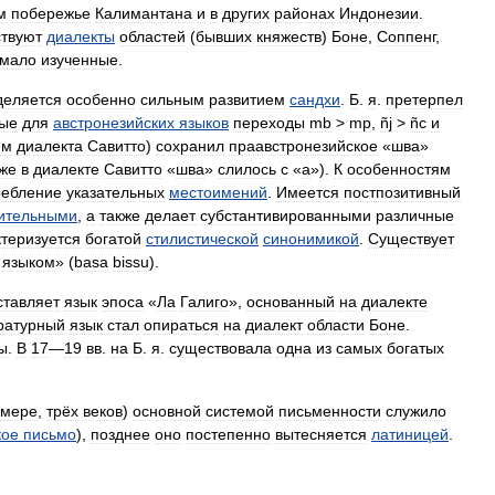
м
побережье
Калимантана
и
в
других
районах
Индонезии
.
твуют
диалекты
областей
(
бывших
княжеств
)
Боне
,
Соппенг
,
мало
изученные
.
деляется
особенно
сильным
развитием
сандхи
.
Б
.
я
.
претерпел
ные
для
австронезийских
языков
переходы
mb
>
mp
,
ñj
>
ñc
и
ем
диалекта
Савитто
)
сохранил
праавстронезийское
«
шва
»
кже
в
диалекте
Савитто
«
шва
»
слилось
с
«
a
»).
К
особенностям
ребление
указательных
местоимений
.
Имеется
постпозитивный
ительными
,
а
также
делает
субстантивированными
различные
ктеризуется
богатой
стилистической
синонимикой
.
Существует
языком
» (
basa
bissu
).
ставляет
язык
эпоса
«
Ла
Галиго
»,
основанный
на
диалекте
ратурный
язык
стал
опираться
на
диалект
области
Боне
.
ы
.
В
17
—
19
вв
.
на
Б
.
я
.
существовала
одна
из
самых
богатых
мере
,
трёх
веков
)
основной
системой
письменности
служило
кое
письмо
),
позднее
оно
постепенно
вытесняется
латиницей
.