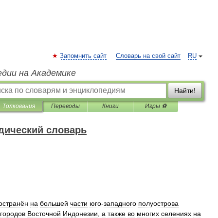
Запомнить сайт
Словарь на свой сайт
RU
едии на Академике
Найти!
Толкования
Переводы
Книги
Игры ⚽
дический словарь
остранён
на
большей
части
юго
-
западного
полуострова
городов
Восточной
Индонезии
,
а
также
во
многих
селениях
на