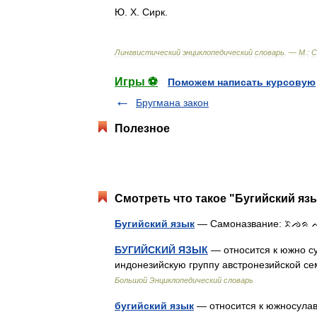
Ю
.
Х
.
Сирк
.
Лингвистический
энциклопедический
словарь
. —
М
.
:
С
Игры ⚽
Поможем написать курсовую
Бругмана закон
Полезное
Смотреть что такое "Бугийский язы
Бугийский язык
— Самоназвание: ᨅᨗᨌᨑ ᨕ
БУГИЙСКИЙ ЯЗЫК
— относится к южно с
индонезийскую группу австронезийской с
Большой Энциклопедический словарь
бугийский язык
— относится к южносулав