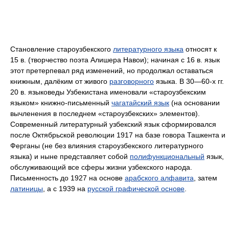
Становление староузбекского
литературного языка
относят к
15 в. (творчество поэта Алишера Навои); начиная с 16 в. язык
этот претерпевал ряд изменений, но продолжал оставаться
книжным, далёким от живого
разговорного
языка. В 30—60‑х гг.
20 в. языковеды Узбекистана именовали «староузбекским
языком» книжно-письменный
чагатайский язык
(на основании
вычленения в последнем «староузбекских» элементов).
Современный литературный узбекский язык сформировался
после Октябрьской революции 1917 на базе говора Ташкента и
Ферганы (не без влияния староузбекского литературного
языка) и ныне представляет собой
полифункциональный
язык,
обслуживающий все сферы жизни узбекского народа.
Письменность до 1927 на основе
арабского алфавита
, затем
латиницы
, а с 1939 на
русской графической основе
.