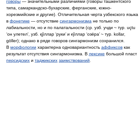
говоры
— значительными различиями (говоры ташкентского
типа, самаркандско-бухарские, ферганские, южно-
хорезмийские и другие). Отличительная черта узбекского языка
в
фонетике
— отсутствие
сингармонизма
не только по
лабиальности, но и по палатальности (ср. узб.
учди
~ тур.
uçtu
‘он улетел’, узб.
қўллар
‘руки’ и
кўллар
‘озёра’ ~ тур.
kollar,
göller
); однако в ряде говоров сингармонизм сохранился.
В
морфологии
характерна одновариантность
аффиксов
как
результат отсутствия сингармонизма. В
лексике
большой пласт
персидских
и
таджикских
заимствований
.