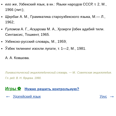
его же
, Узбекский язык, в кн.: Языки народов СССР, т. 2, М.,
1966 (лит.);
Щербак
А. М., Грамматика староузбекского языка, М.— Л.,
1962;
Ғуломов
А. Г.,
Асқарова
М. А., Ҳозирги ўзбек адабий тили.
Синтаксис, Тошкент, 1965.
Узбекско-русский словарь, М., 1959;
Ўзбек тилининг изохли луғати, т. 1—2, М., 1981.
А. А. Ковшова.
Лингвистический энциклопедический словарь. — М.: Советская энциклопедия
.
Гл. ред. В. Н. Ярцева
.
1990
.
Игры ⚽
Нужно решить контрольную?
Удэгейский язык
Узус