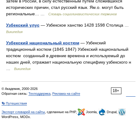
затем в России, в силу естественным путем сложившихся
исторических причин, стал русский язык. Ям.о. могут быть
региональные… …
Словарь социолингвистических терминов
Узбекский улус
— Узбекское ханство 1428 1598 Столица …
Википедия
Узбекский национальный костюм
— Узбекcкий
традиционный костюм (1845 1847) Узбекский национальный
костюм созданный в древние времена и используемый до
наших дней, отражает национальную специфику узбекского н
…
Википедия
© Академик, 2000-2026
18+
Обратная связь:
Техподдержка
,
Реклама на сайте
👣 Путешествия
Экспорт словарей на сайты
, сделанные на PHP,
Joomla,
Drupal,
WordPress, MODx.