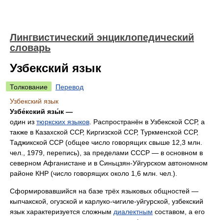
Лингвистический энциклопедический
словарь
Узбекский язык
Толкование
Перевод
Узбекский язык
Узбе́кский язы́к —
один из
тюркских языков
. Распространён в Узбекской ССР, а
также в Казахской ССР, Киргизской ССР, Туркменской ССР,
Таджикской ССР (общее число говорящих свыше 12,3 млн.
чел., 1979, перепись), за пределами СССР — в основном в
северном Афганистане и в Синьцзян-Уйгурском автономном
районе КНР (число говорящих около 1,6 млн. чел.).
Сформировавшийся на базе трёх языковых общностей —
кыпчакской, огузской и карлуко-чигиле-уйгурской, узбекский
язык характеризуется сложным
диалектным
составом, а его