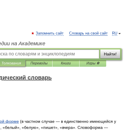
Запомнить сайт
Словарь на свой сайт
RU
едии на Академике
Найти!
Толкования
Переводы
Книги
Игры ⚽
дический словарь
ой
форме
(
в
частном
случае
—
в
единственно
имеющейся
у
, «
белый
», «
белую
», «
пишет
», «
вчера
».
Словоформа
—