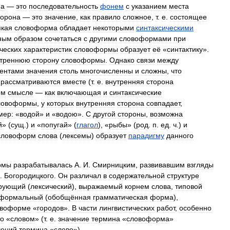
на
—
это
последовательность
фонем
с
указанием
места
торона
—
это
значение
,
как
правило
сложное
,
т
.
е
.
состоящее
якая
словоформа
обладает
некоторыми
синтаксическими
ным
образом
сочетаться
с
другими
словоформами
при
ческих
характеристик
словоформы
образует
её
«
синтактику
».
утреннюю
сторону
словоформы
.
Однако
связи
между
ентами
значения
столь
многочисленны
и
сложны
,
что
рассматриваются
вместе
(
т
.
е
.
внутренняя
сторона
ом
смысле
—
как
включающая
и
синтаксические
ловоформы
,
у
которых
внутренняя
сторона
совпадает
,
мер:
«
водой
»
и
«
водою
».
С
другой
стороны
,
возможна
й
» (
сущ
.)
и
«
попугай
» (
глагол
), «
рыбы
» (
род
.
п
.
ед
.
ч
.)
и
словоформ
слова
(
лексемы
)
образует
парадигму
данного
рмы
разрабатывалась
А
.
И
.
Смирницким
,
развивавшим
взгляды
.
Богородицкого
.
Он
различал
в
содержательной
структуре
ирующий
(
лексический
),
выражаемый
корнем
слова
,
типовой
формальный
(
обобщённая
грамматическая
форма
),
овоформе
«
городов
».
В
части
лингвистических
работ
,
особенно
то
«
словом
» (
т
.
е
.
значение
термина
«
словоформа
»
чений
термина
«
слово
»).