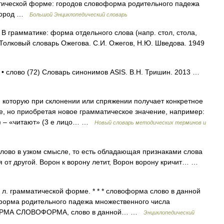
тической форме: городов словоформа родительного падежа
 город …
Большой Энциклопедический словарь
грамматике: форма отдельного слова (напр. стол, стола,
 Толковый словарь Ожегова. С.И. Ожегов, Н.Ю. Шведова. 1949
 • слово (72) Словарь синонимов ASIS. В.Н. Тришин. 2013 …
торую при склонении или спряжении получает конкретное
ие, но приобретая новое грамматическое значение, например:
а) – «читают» (3 е лицо… …
Новый словарь методических терминов и
лово в узком смысле, то есть обладающая признаками слова
от другой. Ворон к ворону летит, Ворон ворону кричит… …
й л. грамматической форме. * * * словоформа слово в данной
форма родительного падежа множественного числа
ВОФОРМА СЛОВОФОРМА, слово в данной… …
Энциклопедический