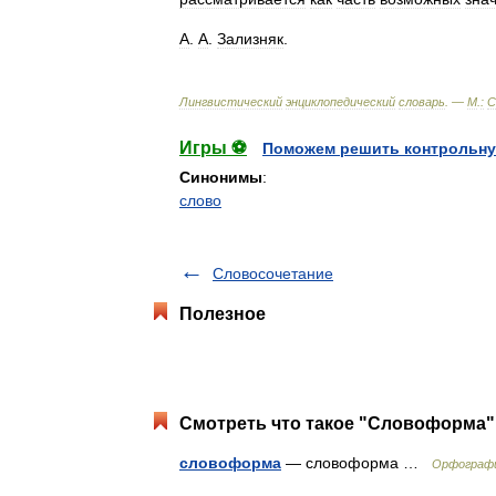
А
.
А
.
Зализняк
.
Лингвистический
энциклопедический
словарь
. —
М
.
:
С
Игры ⚽
Поможем решить контрольну
Синонимы
:
слово
Словосочетание
Полезное
Смотреть что такое "Словоформа" 
словоформа
— словоформа …
Орфографи