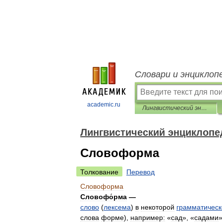
Словари и энциклоп
academic.ru
Лингвистический энциклопедический словарь
Лингвистический энциклопе
Словоформа
Толкование
Перевод
Словоформа
Словофо́рма
—
слово
(
лексема
)
в
некоторой
грамматическ
слова
форме
),
например:
«
сад
», «
садами
»