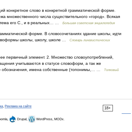
онкретное слово в конкретной грамматической форме.
жа множественного числа существительного «город». Всякая
стема его С., и в реальных… …
Большая советская энциклопедия
амматической форме. В словосочетаниях здание школы, идти
словоформы школы, школу, школе …
Словарь лингвистических
 ее первичный элемент. 2. Множество словоупотреблений,
щения учитываются в статусе словоформ, а так же
е обозначения, имена собственные (топонимы,… …
Толковый
ка
,
Реклама на сайте
18+
omla,
Drupal,
WordPress, MODx.