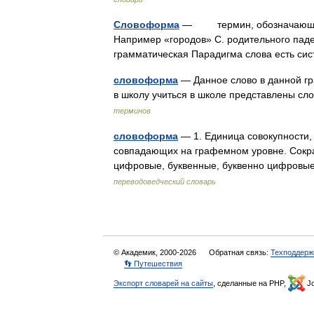
Словоформа
— термин, обозначающий к
Например «городов» С. родительного паде
грамматическая Парадигма слова есть си
словоформа
— Данное слово в данной гр
в школу учиться в школе представлены 
терминов
словоформа
— 1. Единица совокупности,
совпадающих на графемном уровне. Сокра
цифровые, буквенные, буквенно цифровы
переводоведческий словарь
© Академик, 2000-2026
Обратная связь:
Техподдерж
👣 Путешествия
Экспорт словарей на сайты
, сделанные на PHP,
Jo