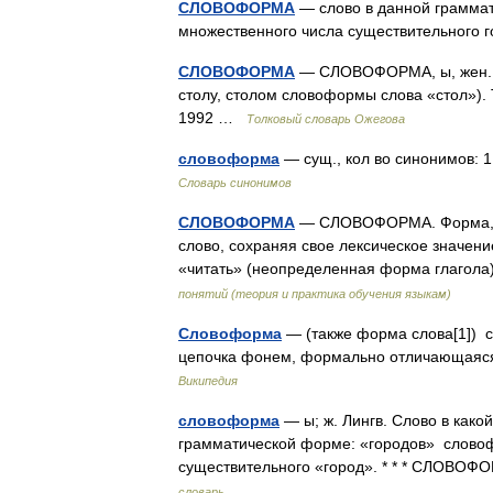
СЛОВОФОРМА
— слово в данной грамма
множественного числа существительного
СЛОВОФОРМА
— СЛОВОФОРМА, ы, жен. В 
столу, столом словоформы слова «стол»).
1992 …
Толковый словарь Ожегова
словоформа
— сущ., кол во синонимов: 1
Словарь синонимов
СЛОВОФОРМА
— СЛОВОФОРМА. Форма, ко
слово, сохраняя свое лексическое значен
«читать» (неопределенная форма глагол
понятий (теория и практика обучения языкам)
Словоформа
— (также форма слова[1]) с
цепочка фонем, формально отличающаяся 
Википедия
словоформа
— ы; ж. Лингв. Слово в како
грамматической форме: «городов» слово
существительного «город». * * * СЛО
словарь