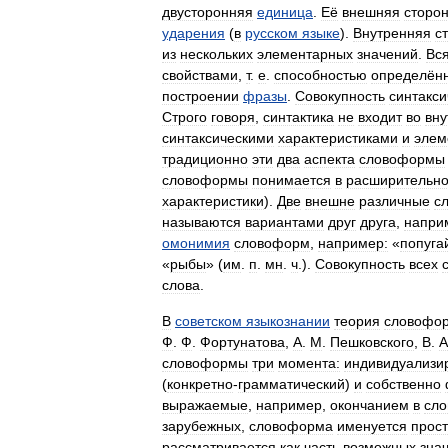
двусторонняя
единица
.
Её
внешняя
сторо
ударения
(
в
русском
языке
).
Внутренняя
с
из
нескольких
элементарных
значений
.
Вс
свойствами
,
т
.
е
.
способностью
определён
построении
фразы
.
Совокупность
синтакси
Строго
говоря
,
синтактика
не
входит
во
вн
синтаксическими
характеристиками
и
элем
традиционно
эти
два
аспекта
словоформы
словоформы
понимается
в
расширительн
характеристики
).
Две
внешне
различные
с
называются
вариантами
друг
друга
,
напри
омонимия
словоформ
,
например:
«
попуга
«
рыбы
» (
им
.
п
.
мн
.
ч
.).
Совокупность
всех
слова
.
В
советском
языкознании
теория
словофо
Ф
.
Ф
.
Фортунатова
,
А
.
М
.
Пешковского
,
В
.
А
словоформы
три
момента:
индивидуализ
(
конкретно
-
грамматический
)
и
собственно
выражаемые
,
например
,
окончанием
в
сл
зарубежных
,
словоформа
именуется
прос
рассматривается
как
часть
возможных
зна