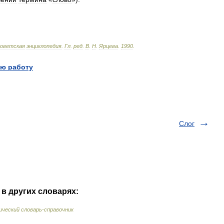
оветская
энциклопедия
.
Гл
.
ред
.
В
.
Н
.
Ярцева
.
1990
.
ю работу
Слог
в других словарях:
ческий словарь-справочник