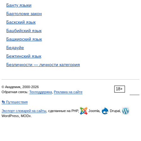
Банту языки
Бартоломе закон
Баскский язык
Бацбийский язык
Башкирский язык
Бедауйе
Бежтинский язык
Безличности — личности категория
© Академик, 2000-2026
18+
Обратная связь:
Техподдержка
,
Реклама на сайте
👣 Путешествия
Экспорт словарей на сайты
, сделанные на PHP,
Joomla,
Drupal,
WordPress, MODx.