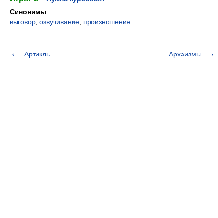
Синонимы
:
выговор
,
озвучивание
,
произношение
Артикль
Архаизмы