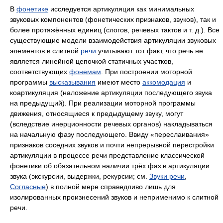
В
фонетике
исследуется артикуляция как минимальных
звуковых компонентов (фонетических признаков, звуков), так и
более протяжённых единиц (слогов, речевых тактов и т. д.). Все
существующие модели взаимодействия артикуляции звуковых
элементов в слитной
речи
учитывают тот факт, что речь не
является линейной цепочкой статичных участков,
соответствующих
фонемам
. При построении моторной
программы
высказывания
имеют место
аккомодация
и
коартикуляция (наложение артикуляции последующего звука
на предыдущий). При реализации моторной программы
движения, относящиеся к предыдущему звуку, могут
(вследствие инерционности речевых органов) накладываться
на начальную фазу последующего. Ввиду «переслаивания»
признаков соседних звуков и почти непрерывной перестройки
артикуляции в процессе речи представление классической
фонетики об обязательном наличии трёх фаз в артикуляции
звука (экскурсии, выдержки, рекурсии; см.
Звуки речи
,
Согласные
) в полной мере справедливо лишь для
изолированных произнесений звуков и неприменимо к слитной
речи.