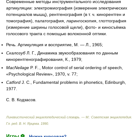
Современные методы инструментального исследования
артикуляции: электромиография (измерение электрических
потенциалов мышц), рентгенография (в т. ч. кинорентген и
томография), палатография, ларингоскопия, глоттография
(измерение ширины голосовой щели), фото- и киносъёмка
голосового тракта с помощью волоконной оптики.
Речь. Артикуляция и восприятие, М. — Л., 1965;
Скалозуб
Л. Г., Динамика звукообразования по данным
кинорентгенографирования, К., 1979;
MacNeilage
P. F.., Motor control of serial ordering of speech,
«Psychological Review», 1970, v. 77;
Catford
J. C., Fundamental problems in phonetics, Edinburgh,
1977.
С. В. Кодзасов.
Лингвистический энциклопедический словарь. — М.: Советская энциклопедия
.
Гл. ред. В. Н. Ярцева
.
1990
.
Игры ⚽
Нужна курсовая?