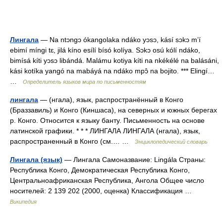
Лингала
— Na ntɔngɔ ókangolaka ndáko yɔsɔ, kásí sɔkɔ m’í
ebimí míngi tɛ, jilá kíno esílí bísó kolíya. Sɔkɔ osú kólí ndáko,
bimísá kíti yɔsɔ libándá. Malámu kotiya kíti na nkékélé na balásáni,
kási kotíka yangó na mabáyá na ndáko mpɔ̂ na bojito. *** Elingí…
…
Определитель языков мира по письменностям
лингала
— (нгала), язык, распространённый в Конго
(Браззавиль) и Конго (Киншаса), на северных и южных берегах
р. Конго. Относится к языку банту. Письменность на основе
латинской графики. * * * ЛИНГАЛА ЛИНГАЛА (нгала), язык,
распространенный в Конго (см.… …
Энциклопедический словарь
Лингала (язык)
— Лингала Самоназвание: Lingála Страны:
Республика Конго, Демократическая Республика Конго,
Центральноафриканская Республика, Ангола Общее число
носителей: 2 139 202 (2000, оценка) Классификация …
Википедия