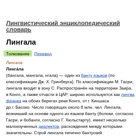
Лингвистический энциклопедический
словарь
Лингала
Толкование
Перевод
Лингала
Линга́ла
(бангала, мангала, нгала) — один из
банту языков
(по
классификации Дж. Х. Гринберга). По классификации М. Гасри,
лингала входит в зону C. Распространён на территории Заира,
в Конго, а также отчасти в ЦАР; широко используется как
лингва
франка
на обоих берегах реки Конго, от г. Киншаса
до г. Басоко. Число говорящих около 8 млн. чел. Лингала,
возникший на основе одного из языков банту (болоки, согласно
Гасри, и бобанги, согласно Г. Хюльстарту), имеет несколько
малоизученных
диалектов
, расхождения между которыми
значительны. Строй лингала типично бантуский.