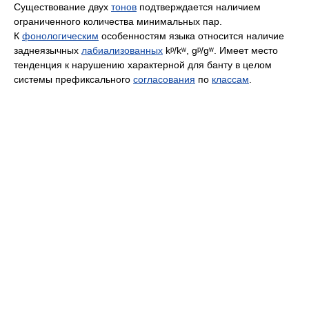
Существование двух
тонов
подтверждается наличием
ограниченного количества минимальных пар.
К
фонологическим
особенностям языка относится наличие
заднеязычных
лабиализованных
kᵖ/kʷ, gᵖ/gʷ. Имеет место
тенденция к нарушению характерной для банту в целом
системы префиксального
согласования
по
классам
.