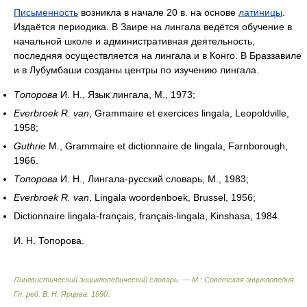
Письменность
возникла в начале 20 в. на основе
латиницы
.
Издаётся периодика. В Заире на лингала ведётся обучение в
начальной школе и административная деятельность,
последняя осуществляется на лингала и в Конго. В Браззавиле
и в Лубумбаши созданы центры по изучению лингала.
Топорова
И. Н., Язык лингала, М., 1973;
Everbroek R. van
, Grammaire et exercices lingala, Leopoldville,
1958;
Guthrie
M., Grammaire et dictionnaire de lingala, Farnborough,
1966.
Топорова
И. Н., Лингала-русский словарь, М., 1983;
Everbroek R. van
, Lingala woordenboek, Brussel, 1956;
Dictionnaire lingala-français, français-lingala, Kinshasa, 1984.
И. Н. Топорова.
Лингвистический энциклопедический словарь. — М.: Советская энциклопедия
.
Гл. ред. В. Н. Ярцева
.
1990
.