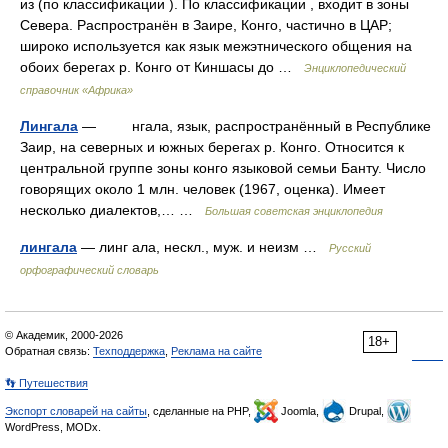
из (по классификации ). По классификации , входит в зоны
Севера. Распространён в Заире, Конго, частично в ЦАР;
широко используется как язык межэтнического общения на
обоих берегах р. Конго от Киншасы до …
Энциклопедический
справочник «Африка»
Лингала
— нгала, язык, распространённый в Республике
Заир, на северных и южных берегах р. Конго. Относится к
центральной группе зоны конго языковой семьи Банту. Число
говорящих около 1 млн. человек (1967, оценка). Имеет
несколько диалектов,… …
Большая советская энциклопедия
лингала
— линг ала, нескл., муж. и неизм …
Русский
орфографический словарь
© Академик, 2000-2026
18+
Обратная связь:
Техподдержка
,
Реклама на сайте
👣 Путешествия
Экспорт словарей на сайты
, сделанные на PHP,
Joomla,
Drupal,
WordPress, MODx.