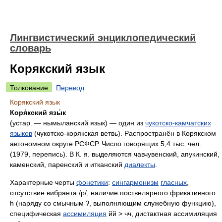
Лингвистический энциклопедический
словарь
Корякский язык
Толкование
Перевод
Корякский язык
Коря́кский язы́к
(устар. — нымыланский язык) — один из
чукотско-камчатских
языков
(чукотско-корякская ветвь). Распространён в Корякском
автономном округе РСФСР. Число говорящих 5,4 тыс. чел.
(1979, перепись). В К. я. выделяются чавчувенский, апукинский,
каменский, паренский и итканский
диалекты
.
Характерные черты
фонетики
:
сингармонизм
гласных
,
отсутствие вибранта /р/, наличие поствелярного фрикативного
һ (наряду со смычным ʔ, выполняющим служебную функцию),
специфическая
ассимиляция
йй > чч, дистактная ассимиляция