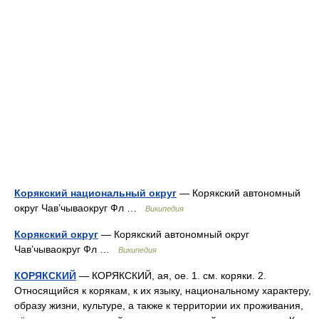
Корякский национальный округ
— Корякский автономный
округ Чав’чываокруг Фл …
Википедия
Корякский округ
— Корякский автономный округ
Чав’чываокруг Фл …
Википедия
КОРЯКСКИЙ
— КОРЯКСКИЙ, ая, ое. 1. см. коряки. 2.
Относящийся к корякам, к их языку, национальному характеру,
образу жизни, культуре, а также к территории их проживания,