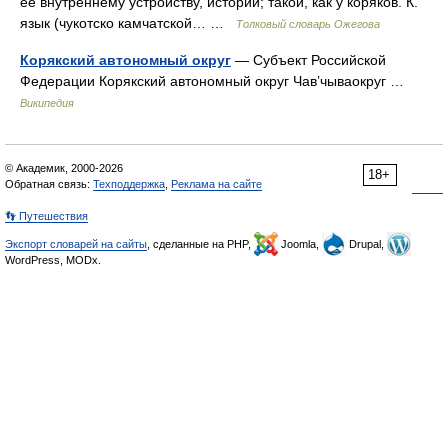
её внутреннему устройству, истории; такой, как у коряков. К.
язык (чукотско камчатской… …
Толковый словарь Ожегова
Корякский автономный округ
— Субъект Российской
Федерации Корякский автономный округ Чав’чываокруг …
Википедия
© Академик, 2000-2026
18+
Обратная связь:
Техподдержка
,
Реклама на сайте
👣 Путешествия
Экспорт словарей на сайты
, сделанные на PHP,
Joomla,
Drupal,
WordPress, MODx.