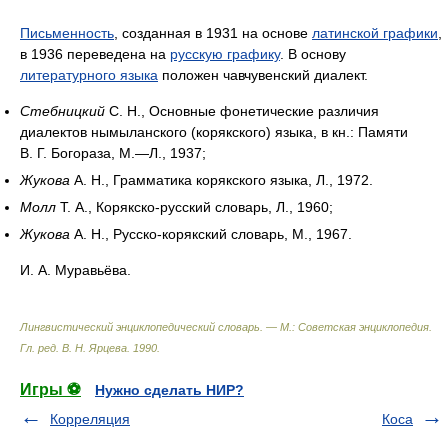
Письменность
, созданная в 1931 на основе
латинской графики
,
в 1936 переведена на
русскую графику
. В основу
литературного языка
положен чавчувенский диалект.
Стебницкий
С. Н., Основные фонетические различия
диалектов нымыланского (корякского) языка, в кн.: Памяти
В. Г. Богораза, М.—Л., 1937;
Жукова
А. Н., Грамматика корякского языка, Л., 1972.
Молл
Т. А., Корякско-русский словарь, Л., 1960;
Жукова
А. Н., Русско-корякский словарь, М., 1967.
И. А. Муравьёва.
Лингвистический энциклопедический словарь. — М.: Советская энциклопедия
.
Гл. ред. В. Н. Ярцева
.
1990
.
Игры ⚽
Нужно сделать НИР?
Корреляция
Коса