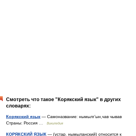
Смотреть что такое "Корякский язык" в других
словарях:
Корякский язык
— Самоназвание: нымылг’ын,чав чывав
Страны: Россия …
Википедия
КОРЯКСКИЙ ЯЗЫК
— (устар. нымыланский) относится к