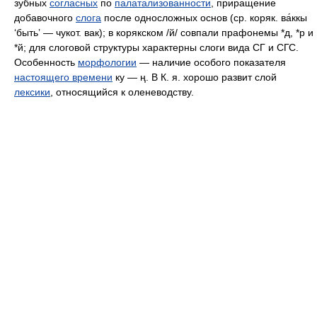
зубных
согласных
по
палатализованности
, приращение
добавочного
слога
после односложных основ (ср. коряк. ва́ккы
‘быть’ — чукот. вак); в корякском /й/ совпали прафонемы *д, *р и
*й; для слоговой структуры характерны слоги вида СГ и СГС.
Особенность
морфологии
— наличие особого показателя
настоящего времени
ку — ң. В К. я. хорошо развит слой
лексики
, относящийся к оленеводству.