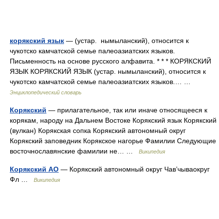
корякский язык
— (устар. нымыланский), относится к
чукотско камчатской семье палеоазиатских языков.
Письменность на основе русского алфавита. * * * КОРЯКСКИЙ
ЯЗЫК КОРЯКСКИЙ ЯЗЫК (устар. нымыланский), относится к
чукотско камчатской семье палеоазиатских языков.… …
Энциклопедический словарь
Корякский
— прилагательное, так или иначе относящееся к
корякам, народу на Дальнем Востоке Корякский язык Корякский
(вулкан) Корякская сопка Корякский автономный округ
Корякский заповедник Корякское нагорье Фамилии Следующие
восточнославянские фамилии не… …
Википедия
Корякский АО
— Корякский автономный округ Чав’чываокруг
Фл …
Википедия