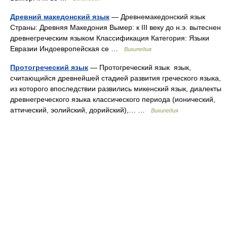
Древний македонский язык
— Древнемакедонский язык
Страны: Древняя Македония Вымер: к III веку до н.э. вытеснен
древнегреческим языком Классификация Категория: Языки
Евразии Индоевропейская се …
Википедия
Протогреческий язык
— Протогреческий язык язык,
считающийся древнейшей стадией развития греческого языка,
из которого впоследствии развились микенский язык, диалекты
древнегреческого языка классического периода (ионический,
аттический, эолийский, дорийский),… …
Википедия