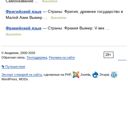
Самоназвание …
Википедия
Фригийский язык
— Страны: Фригия, древнее государство в
Малой Азии Вымер …
Википедия
Фракийский язык
— Страны: Фракия Вымер: V век …
Википедия
© Академик, 2000-2026
18+
Обратная связь:
Техподдержка
,
Реклама на сайте
👣 Путешествия
Экспорт словарей на сайты
, сделанные на PHP,
Joomla,
Drupal,
WordPress, MODx.