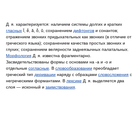
Д. я. характеризуется: наличием системы долгих и кратких
гласных
ī̆, ē̆, ā̆, ō̆, ū̆, сохранением
дифтонгов
и сонантов;
отражением звонких придыхательных как звонких (в отличие от
греческого языка); сохранением качества простых звонких и
глухих; сохранением велярности заднеязычных палатальных.
Морфология
Д. я. известна фрагментарно.
Засвидетельствованы формы с основами на -a и -o и
отдельные
согласные
. В
словообразовании
преобладает
греческий тип
деривации
наряду с образцами
словосложения
с
негреческими формантами. В
лексике
Д. я. выделяется два
слоя — исконный и
заимствования
.