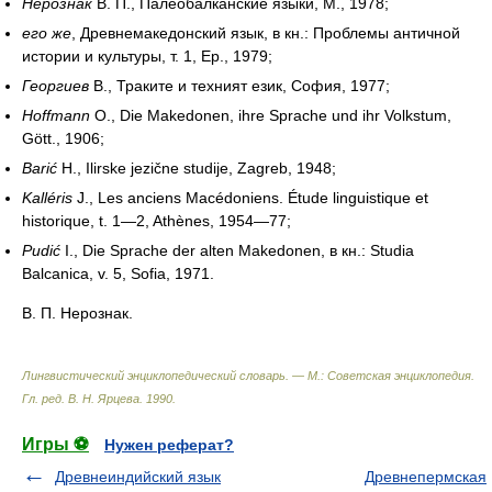
Нерознак
В. П., Палеобалканские языки, М., 1978;
его же
, Древнемакедонский язык, в кн.: Проблемы античной
истории и культуры, т. 1, Ер., 1979;
Георгиев
В., Траките и техният език, София, 1977;
Hoffmann
O., Die Makedonen, ihre Sprache und ihr Volkstum,
Gött., 1906;
Barić
H., Ilirske jezične studije, Zagreb, 1948;
Kalléris
J., Les anciens Macédoniens. Étude linguistique et
historique, t. 1—2, Athènes, 1954—77;
Pudić
I., Die Sprache der alten Makedonen,
в кн.:
Studia
Balcanica, v. 5, Sofia, 1971.
В. П. Нерознак.
Лингвистический энциклопедический словарь. — М.: Советская энциклопедия
.
Гл. ред. В. Н. Ярцева
.
1990
.
Игры ⚽
Нужен реферат?
Древнеиндийский язык
Древнепермская