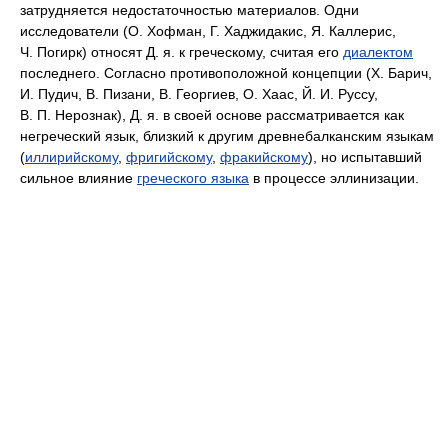
затрудняется недостаточностью материалов. Одни
исследователи (О. Хофман, Г. Хаджидакис, Я. Каллерис,
Ч. Погирк) относят Д. я. к греческому, считая его
диалектом
последнего. Согласно противоположной концепции (Х. Барич,
И. Пудич, В. Пизани, В. Георгиев, О. Хаас, Й. И. Руссу,
В. П. Нерознак), Д. я. в своей основе рассматривается как
негреческий язык, близкий к другим древнебалканским языкам
(
иллирийскому
,
фригийскому
,
фракийскому
), но испытавший
сильное влияние
греческого языка
в процессе эллинизации.