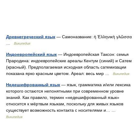
Древнегреческий язык
— Самоназвание: ἡ Ἑλληνικὴ γλῶσσα
…
Википедия
Индоевропейский язык
— Индоевропейская Таксон: семья
Прародина: индоевропейские ареалы Кентум (синий) и Сатем
(красный). Предполагаемая исходная область сатемизации
показана ярко красным цветом. Ареал: весь мир …
Википедия
Недешифрованный язык
— язык, грамматика и/или лексика
которого остаются непонятными при современном уровне
знаний. Как правило, термин «недешифрованный язык»
относится к мёртвым языкам, поскольку для живых языков
существует возможность контакта с носителями и… …
Википедия