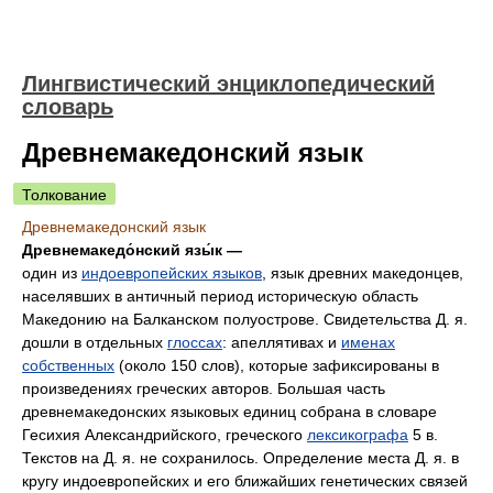
Лингвистический энциклопедический
словарь
Древнемакедонский язык
Толкование
Древнемакедонский язык
Древнемакедо́нский язы́к —
один из
индоевропейских языков
, язык древних македонцев,
населявших в античный период историческую область
Македонию на Балканском полуострове. Свидетельства Д. я.
дошли в отдельных
глоссах
: апеллятивах и
именах
собственных
(около 150 слов), которые зафиксированы в
произведениях греческих авторов. Большая часть
древнемакедонских языковых единиц собрана в словаре
Гесихия Александрийского, греческого
лексикографа
5 в.
Текстов на Д. я. не сохранилось. Определение места Д. я. в
кругу индоевропейских и его ближайших генетических связей