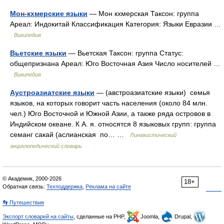
Мон-кхмерские языки
— Мон кхмерская Таксон: группа
Ареал: Индокитай Классификация Категория: Языки Евразии …
Википедия
Вьетские языки
— Вьетская Таксон: группа Статус:
общепризнана Ареал: Юго Восточная Азия Число носителей …
Википедия
Аустроазиатские языки
— (австроазиатские языки) семья
языков, на которых говорит часть населения (около 84 млн.
чел.) Юго Восточной и Южной Азии, а также ряда островов в
Индийском океане. К А. я. относятся 8 языковых групп: группа
семанг сакай (аслианская по… …
Лингвистический
энциклопедический словарь
© Академик, 2000-2026
18+
Обратная связь:
Техподдержка
,
Реклама на сайте
👣 Путешествия
Экспорт словарей на сайты
, сделанные на PHP,
Joomla,
Drupal,