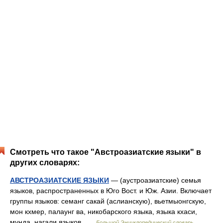
Смотреть что такое "Австроазиатские языки" в
других словарях:
АВСТРОАЗИАТСКИЕ ЯЗЫКИ
— (аустроазиатские) семья
языков, распространенных в Юго Вост. и Юж. Азии. Включает
группы языков: семанг сакай (аслианскую), вьетмыонгскую,
мон кхмер, палаунг ва, никобарского языка, языка кхаси,
мунда, нагали языков …
Большой Энциклопедический словарь