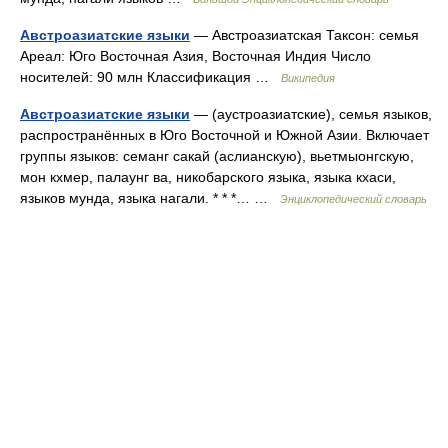
Австроазиатские языки
— Австроазиатская Таксон: семья
Ареал: Юго Восточная Азия, Восточная Индия Число
носителей: 90 млн Классификация …
Википедия
Австроазиатские языки
— (аустроазиатские), семья языков,
распространённых в Юго Восточной и Южной Азии. Включает
группы языков: семанг сакай (аслианскую), вьетмыонгскую,
мон кхмер, палаунг ва, никобарского языка, языка кхаси,
языков мунда, языка нагали. * * *… …
Энциклопедический словарь