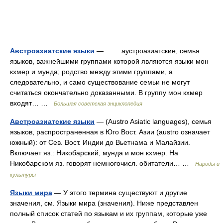
Австроазиатские языки
— аустроазиатские, семья
языков, важнейшими группами которой являются языки мон
кхмер и мунда; родство между этими группами, а
следовательно, и само существование семьи не могут
считаться окончательно доказанными. В группу мон кхмер
входят… …
Большая советская энциклопедия
Австроазиатские языки
— (Austro Asiatic languages), семья
языков, распространенная в Юго Вост. Азии (austro означает
южный): от Сев. Вост. Индии до Вьетнама и Малайзии.
Включает яз.: Никобарский, мунда и мон кхмер. На
Никобарском яз. говорят немногочисл. обитатели… …
Народы и
культуры
Языки мира
— У этого термина существуют и другие
значения, см. Языки мира (значения). Ниже представлен
полный список статей по языкам и их группам, которые уже