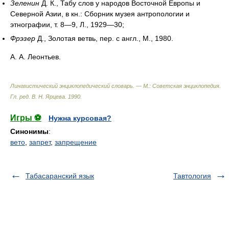
Зеленин
Д. К., Табу слов у народов Восточной Европы и
Северной Азии, в кн.: Сборник музея антропологии и
этнографии, т. 8—9, Л., 1929—30;
Фрэзер
Д., Золотая ветвь, пер. с англ., М., 1980.
А. А. Леонтьев.
Лингвистический энциклопедический словарь. — М.: Советская энциклопедия
.
Гл. ред. В. Н. Ярцева
.
1990
.
Игры ⚽
Нужна курсовая?
Синонимы
:
вето
,
запрет
,
запрещение
Табасаранский язык
Тавтология