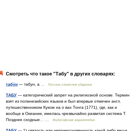
Смотреть что такое "Табу" в других словарях:
табу́н
— табун, а …
Русское словесное ударение
ТАБУ
— категорический запрет на религиозной основе. Термин
взят из полинезийских языков и был впервые отмечен англ.
путешественником Куком на о вах Тонга (1771), где, как и
вообще в Океании, имелась чрезвычайно развитая система Т.
Позднее сходные… …
Философская энциклопедия
ТАБУ
— 1) святость или неприкосновенность какой либо вещи