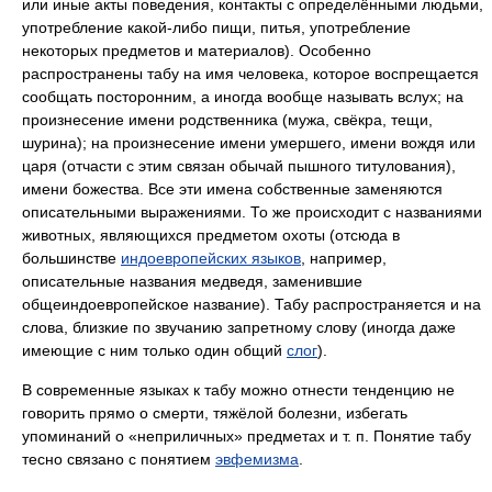
или иные акты поведения, контакты с определёнными людьми,
употребление какой-либо пищи, питья, употребление
некоторых предметов и материалов). Особенно
распространены табу на имя человека, которое воспрещается
сообщать посторонним, а иногда вообще называть вслух; на
произнесение имени родственника (мужа, свёкра, тещи,
шурина); на произнесение имени умершего, имени вождя или
царя (отчасти с этим связан обычай пышного титулования),
имени божества. Все эти имена собственные заменяются
описательными выражениями. То же происходит с названиями
животных, являющихся предметом охоты (отсюда в
большинстве
индоевропейских языков
, например,
описательные названия медведя, заменившие
общеиндоевропейское название). Табу распространяется и на
слова, близкие по звучанию запретному слову (иногда даже
имеющие с ним только один общий
слог
).
В современные языках к табу можно отнести тенденцию не
говорить прямо о смерти, тяжёлой болезни, избегать
упоминаний о «неприличных» предметах и т. п. Понятие табу
тесно связано с понятием
эвфемизма
.