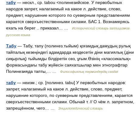
табу
— нескл., ср. tabou <полинезийское. У первобытных
народов запрет, налагаемый на какое л. действие, слово,
предмет, нарушение которого по суеверным представлениям
карается сверхъестественными силами. БАС 1. Вознамерясь
ехать на берег .. приказал… …
Исторический словарь галлицизмов
русского языка
Табу
— Табу, тапу (полинез.тыйым) қоғамдық дамудың рулық
тайпалық кезеңіндегі адамдарда кездесетін діни магиялық (діни
сиқырлық) тыйымды білдіретін сөз, ұғым.Өзінің «классикалық»
формасындағы табу жүйесін саяхатшылар мен этнографтар
Полинезияда тапты,… …
Философиялық терминдердің сөздігі
табу
— неизм.; ср. [полинез. tabu] У первобытных народов:
запрет, налагаемый на какое л. действие, слово, предмет,
нарушение которого, по суеверным представлениям, карается
сверхъестественными силами. Обычай т. // О чём л. запретном,
запрещённом, чего… …
Энциклопедический словарь