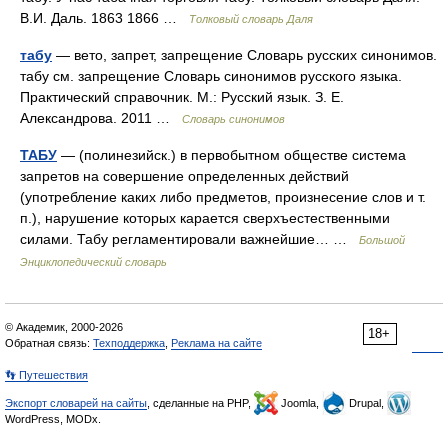
В.И. Даль. 1863 1866 …
Толковый словарь Даля
табу
— вето, запрет, запрещение Словарь русских синонимов.
табу см. запрещение Словарь синонимов русского языка.
Практический справочник. М.: Русский язык. З. Е.
Александрова. 2011 …
Словарь синонимов
ТАБУ
— (полинезийск.) в первобытном обществе система
запретов на совершение определенных действий
(употребление каких либо предметов, произнесение слов и т.
п.), нарушение которых карается сверхъестественными
силами. Табу регламентировали важнейшие… …
Большой
Энциклопедический словарь
© Академик, 2000-2026
18+
Обратная связь:
Техподдержка
,
Реклама на сайте
👣 Путешествия
Экспорт словарей на сайты
, сделанные на PHP,
Joomla,
Drupal,
WordPress, MODx.