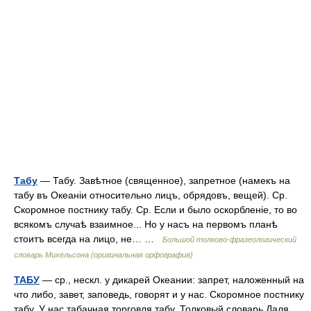
Табу
— Табу. Завѣтное (священное), запретное (намекъ на
табу въ Океаніи относительно лицъ, обрядовъ, вещей). Ср.
Скоромное постнику табу. Ср. Если и было оскорбленіе, то во
всякомъ случаѣ взаимное... Но у насъ на первомъ планѣ
стоитъ всегда на лицо, не… …
Большой толково-фразеологический
словарь Михельсона (оригинальная орфография)
ТАБУ
— ср., нескл. у дикарей Океании: запрет, наложенный на
что либо, завет, заповедь, говорят и у нас. Скоромное постнику
табу. У нас табачная торговля табу. Толковый словарь Даля.