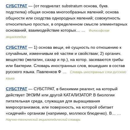
СУБСТРАТ
— (от позднелат. substratum основа, букв.
подстилка) общая основа многообразных явлений; основа
общности или сходства однородных явлений; совокупность
относительно простых, в определенном смысле элементарных
оснований, взаимодействие которых… …
Философская
энциклопедия
СУБСТРАТ
— 1) основа вещи, её сущность по отношению к
случайным, изменчивым её частям и свойствам; 2) органич.
вещество (желатин, сахар и пр.), на котор. засеваются грибы
или бактерии. Словарь иностранных слов, вошедших в состав
русского языка. Павленков Ф …
Словарь иностранных слов русского
языка
СУБСТРАТ
— СУБСТРАТ, в биохимии реагент, на который
действует ЭНЗИМ или другой КАТАЛИЗАТОР. В биологии
питательная среда, служащая для выращивания
микроорганизмов, или поверхность, на которой обитает
«сидячий» организм (например, моллюск блюдечко). В… …
Научно-технический энциклопедический словарь