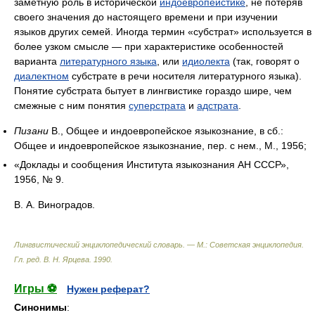
заметную роль в исторической
индоевропеистике
, не потеряв
своего значения до настоящего времени и при изучении
языков других семей. Иногда термин «субстрат» используется в
более узком смысле — при характеристике особенностей
варианта
литературного языка
, или
идиолекта
(так, говорят о
диалектном
субстрате в речи носителя литературного языка).
Понятие субстрата бытует в лингвистике гораздо шире, чем
смежные с ним понятия
суперстрата
и
адстрата
.
Пизани
В., Общее и индоевропейское языкознание, в сб.:
Общее и индоевропейское языкознание, пер. с нем., М., 1956;
«Доклады и сообщения Института языкознания АН СССР»,
1956, № 9.
В. А. Виноградов.
Лингвистический энциклопедический словарь. — М.: Советская энциклопедия
.
Гл. ред. В. Н. Ярцева
.
1990
.
Игры ⚽
Нужен реферат?
Синонимы
: