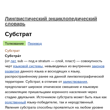
Лингвистический энциклопедический
словарь
Субстрат
Толкование
Перевод
Субстрат
Субстра́т
(от
лат.
sub
— под и
stratum
— слой, пласт) — совокупность
черт
языковой системы
, невыводимых из внутренних
законов
развития
данного языка и восходящих к языку,
распространённому ранее на данной лингвогеографической
территории. Субстрат, в отличие от
заимствования
,
предполагает широкое этническое смешение и языковую
ассимиляцию пришельцами коренного населения через
стадию двуязычия. Источником субстрата может быть язык как
родственный
языку-победителю, так и неродственный.
Явления субстрата способны проявляться на любом уровне