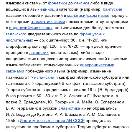
языковой системы от
фонетики
до
лексики
либо в виде
вошедших в язык
единиц
и категорий (например,
бантуские
названия овощей и растений в
малагасийском языке
наряду с
некоторыми
грамматическими
показателями, отсутствующими
в
индонезийских языках
, но типичными для банту; элементы
галльского
двадцатеричного счёта во
французских
числительных
— ср.
quatre-vingt
‘80’, т. е. ‘4×20’, или
старофранц.
six-vingt
‘120’, т. е. ‘6×20’ — при десятеричном
принципе в
латинских
числительных), либо в виде
специфических процессов исторических изменений в системе
языка-победителя, стимулированных
диахроническими
законами
побеждённого языка (например, изменение
латинского f >
испанский
h как факт иберийского субстрата или
латинского u > французский ü как факт галльского субстрата).
Теория субстрата, зародившись в начале 19 в. (Я. Бредсдорф),
была развита в 60—80‑х гг. Г. И. Асколи и Г. Шухардтом, а
позже В. Брёндалем, Ю. Покорным, А. Мейе, О. Есперсеном,
Б. А. Террачини; в русской
славистике
к ней обращались
И. А. Бодуэн де Куртенэ, А. А. Шахматов, А. М. Селищев; в
1955 в
Институте языкознания АН СССР
проводилась
дискуссия по проблемам субстрата. Теория субстрата сыграла