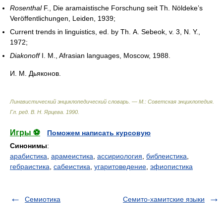
Rosenthal
F., Die aramaistische Forschung seit Th. Nöldeke’s
Veröffentlichungen, Leiden, 1939;
Current trends in linguistics, ed. by Th. A. Sebeok, v. 3, N. Y.,
1972;
Diakonoff
I. M., Afrasian languages, Moscow, 1988.
И. М. Дьяконов.
Лингвистический энциклопедический словарь. — М.: Советская энциклопедия
.
Гл. ред. В. Н. Ярцева
.
1990
.
Игры ⚽
Поможем написать курсовую
Синонимы
:
арабистика
,
арамеистика
,
ассириология
,
библеистика
,
гебраистика
,
сабеистика
,
угаритоведение
,
эфиопистика
Семиотика
Семито-хамитские языки