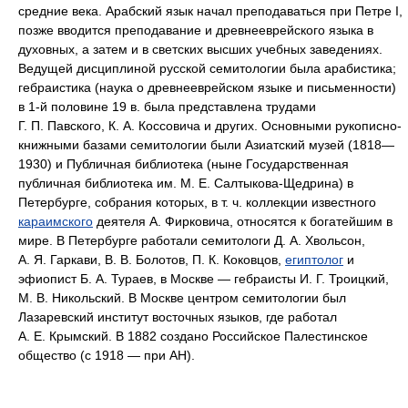
средние века. Арабский язык начал преподаваться при Петре I,
позже вводится преподавание и древнееврейского языка в
духовных, а затем и в светских высших учебных заведениях.
Ведущей дисциплиной русской семитологии была арабистика;
гебраистика (наука о древнееврейском языке и письменности)
в 1‑й половине 19 в. была представлена трудами
Г. П. Павского, К. А. Коссовича и других. Основными рукописно-
книжными базами семитологии были Азиатский музей (1818—
1930) и Публичная библиотека (ныне Государственная
публичная библиотека им. М. Е. Салтыкова-Щедрина) в
Петербурге, собрания которых, в т. ч. коллекции известного
караимского
деятеля А. Фирковича, относятся к богатейшим в
мире. В Петербурге работали семитологи Д. А. Хвольсон,
А. Я. Гаркави, В. В. Болотов, П. К. Коковцов,
египтолог
и
эфиопист Б. А. Тураев, в Москве — гебраисты И. Г. Троицкий,
М. В. Никольский. В Москве центром семитологии был
Лазаревский институт восточных языков, где работал
А. Е. Крымский. В 1882 создано Российское Палестинское
общество (с 1918 — при АН).