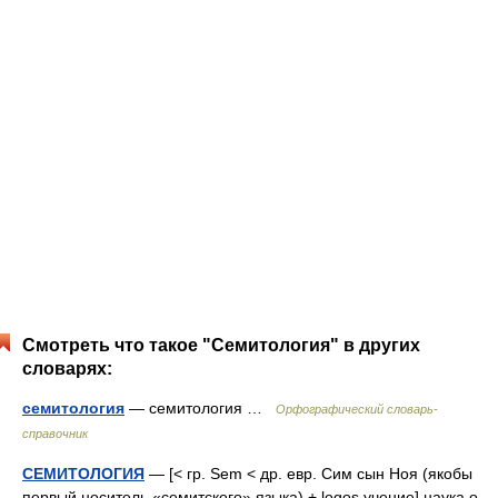
Смотреть что такое "Семитология" в других
словарях:
семитология
— семитология …
Орфографический словарь-
справочник
СЕМИТОЛОГИЯ
— [< гр. Sem < др. евр. Сим сын Ноя (якобы
первый носитель «семитского» языка) + logos учение] наука о