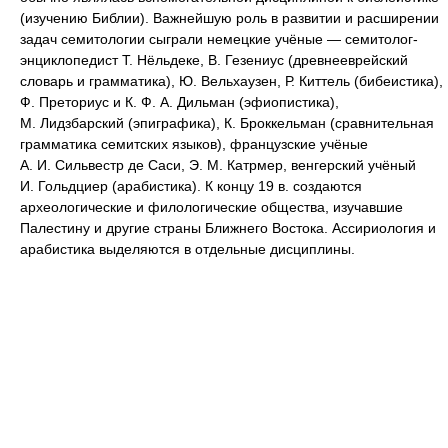
(изучению Библии). Важнейшую роль в развитии и расширении
задач семитологии сыграли немецкие учёные — семитолог-
энциклопедист Т. Нёльдеке, В. Гезениус (древнееврейский
словарь и грамматика), Ю. Вельхаузен, Р. Киттель (бибеистика),
Ф. Преториус и К. Ф. А. Дильман (эфиопистика),
М. Лидзбарский (эпиграфика), К. Броккельман (сравнительная
грамматика семитских языков), французские учёные
А. И. Сильвестр де Саси, Э. М. Катрмер, венгерский учёный
И. Гольдциер (арабистика). К концу 19 в. создаются
археологические и филологические общества, изучавшие
Палестину и другие страны Ближнего Востока. Ассириология и
арабистика выделяются в отдельные дисциплины.