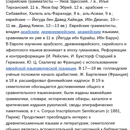
(сирийские грамматисты — Яков Эдесский, 7 в., Илья
Тирханский, 11 в., Яков бар Эбрей, 12 в.; арабские —
Сибавейхи, Халиль аль-Фарахиди, 8 в., аль-Асмаи, 9 в.;
еврейские — Йегуда бен Давид Хайюдж, Ибн Джанах, 10—
11 вв., Давид Кимхи, 12—13 вв.). Еврейские грамматисты,
владея
арабским
,
древнееврейским
,
арамейским
языками,
сравнивали их уже в 11 в. (Йегуда ибн Курайш, Ибн Барун).
В Европе изучение арабского, древнееврейского, сирийского и
эфиопского языков возникает в эпоху гуманизма, Реформации
и контрреформации (И. Рейхлин, И. Буксторф Старший в
Германии, Ю. Ц. Скалигер во Франции) с использованием
еврейской языковедческой традиции
. В 17—18 вв. голландские
учёные положили начало арабистике; Ж. Бартелеми (Франция)
в 18 в. расшифровал финикийские надписи. В 19 в.
семитология обогащается достижениями общего и
сравнительного языкознания; были изданы важнейшие
грамматики, словари, исторические обзоры, каталоги и
критические издания рукописей, своды эпиграфических
памятников, в т. ч.
Corpus Inscriptionum Semiticarum
(с 1881,
Париж). Продолжает преобладать интерес к
древнеписьменным языкам и литературам; семитология
обычно являлась вспомогательной дисциплиной к библеистике