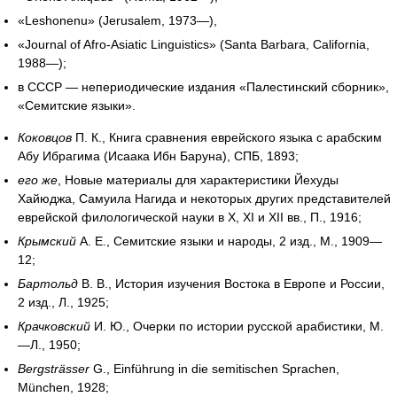
«Leshonenu» (Jerusalem, 1973—),
«Journal of Afro-Asiatic Linguistics» (Santa Barbara, California,
1988—);
в СССР — непериодические издания «Палестинский сборник»,
«Семитские языки».
Коковцов
П. К., Книга сравнения еврейского языка с арабским
Абу Ибрагима (Исаака Ибн Баруна), СПБ, 1893;
его же
, Новые материалы для характеристики Йехуды
Хайюджа, Самуила Нагида и некоторых других представителей
еврейской филологической науки в X, XI и XII вв., П., 1916;
Крымский
А. Е., Семитские языки и народы, 2 изд., М., 1909—
12;
Бартольд
В. В., История изучения Востока в Европе и России,
2 изд., Л., 1925;
Крачковский
И. Ю., Очерки по истории русской арабистики, М.
—Л., 1950;
Bergsträsser
G., Einführung in die semitischen Sprachen,
München, 1928;