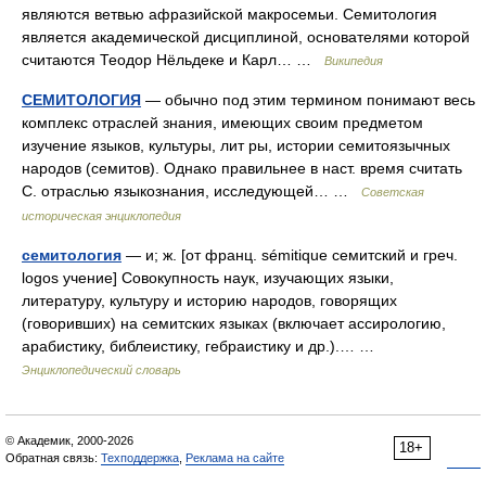
являются ветвью афразийской макросемьи. Семитология
является академической дисциплиной, основателями которой
считаются Теодор Нёльдеке и Карл… …
Википедия
СЕМИТОЛОГИЯ
— обычно под этим термином понимают весь
комплекс отраслей знания, имеющих своим предметом
изучение языков, культуры, лит ры, истории семитоязычных
народов (семитов). Однако правильнее в наст. время считать
С. отраслью языкознания, исследующей… …
Советская
историческая энциклопедия
семитология
— и; ж. [от франц. sémitique семитский и греч.
logos учение] Совокупность наук, изучающих языки,
литературу, культуру и историю народов, говорящих
(говоривших) на семитских языках (включает ассирологию,
арабистику, библеистику, гебраистику и др.).… …
Энциклопедический словарь
© Академик, 2000-2026
18+
Обратная связь:
Техподдержка
,
Реклама на сайте