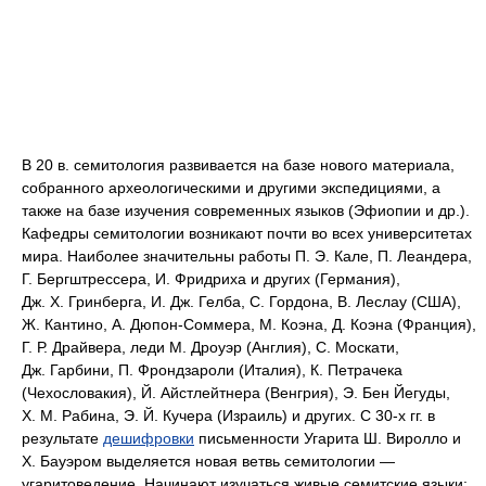
В 20 в. семитология развивается на базе нового материала,
собранного археологическими и другими экспедициями, а
также на базе изучения современных языков (Эфиопии и др.).
Кафедры семитологии возникают почти во всех университетах
мира. Наиболее значительны работы П. Э. Кале, П. Леандера,
Г. Бергштрессера, И. Фридриха и других (Германия),
Дж. Х. Гринберга, И. Дж. Гелба, С. Гордона, В. Леслау (США),
Ж. Кантино, А. Дюпон-Соммера, М. Коэна, Д. Коэна (Франция),
Г. Р. Драйвера, леди М. Дроуэр (Англия), С. Москати,
Дж. Гарбини, П. Фрондзароли (Италия), К. Петрачека
(Чехословакия), Й. Айстлейтнера (Венгрия), Э. Бен Йегуды,
Х. М. Рабина, Э. Й. Кучера (Израиль) и других. С 30‑х гг. в
результате
дешифровки
письменности Угарита Ш. Виролло и
Х. Бауэром выделяется новая ветвь семитологии —
угаритоведение. Начинают изучаться живые семитские языки;