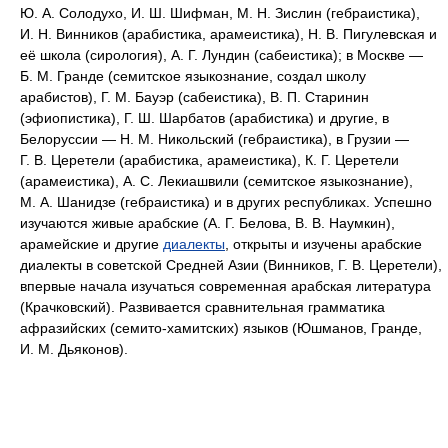
Ю. А. Солодухо, И. Ш. Шифман, М. Н. Зислин (гебраистика),
И. Н. Винников (арабистика, арамеистика), Н. В. Пигулевская и
её школа (сирология), А. Г. Лундин (сабеистика); в Москве —
Б. М. Гранде (семитское языкознание, создал школу
арабистов), Г. М. Бауэр (сабеистика), В. П. Старинин
(эфиопистика), Г. Ш. Шарбатов (арабистика) и другие, в
Белоруссии — Н. М. Никольский (гебраистика), в Грузии —
Г. В. Церетели (арабистика, арамеистика), К. Г. Церетели
(арамеистика), А. С. Лекиашвили (семитское языкознание),
М. А. Шанидзе (гебраистика) и в других республиках. Успешно
изучаются живые арабские (А. Г. Белова, В. В. Наумкин),
арамейские и другие
диалекты
, открыты и изучены арабские
диалекты в советской Средней Азии (Винников, Г. В. Церетели),
впервые начала изучаться современная арабская литература
(Крачковский). Развивается сравнительная грамматика
афразийских (семито-хамитских) языков (Юшманов, Гранде,
И. М. Дьяконов).