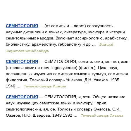
СЕМИТОЛОГИЯ
— (от семиты и ...логия) совокупность
научных дисциплин о языках, литературе, культуре и истории
семитоязычных народов. Включает ассириологию, арабистику,
библеистику, арамеистику, гебраистику и др …
Большой
Энциклопедический словарь
СЕМИТОЛОГИЯ
— СЕМИТОЛОГИЯ, семитологии, мн. нет, жен.
(от слова семит и греч. logos учение) (филол.). Цикл наук,
посвященных изучению семитских языков и культур, семитская
филология. Толковый словарь Ушакова. Д.Н. Ушаков. 1935
1940 …
Толковый словарь Ушакова
СЕМИТОЛОГИЯ
— СЕМИТОЛОГИЯ, и, жен. Общее название
наук, изучающих семитские языки и культуру. | прил.
семитологический, ая, ое. Толковый словарь Ожегова. С.И.
Ожегов, Н.Ю. Шведова. 1949 1992 …
Толковый словарь Ожегова