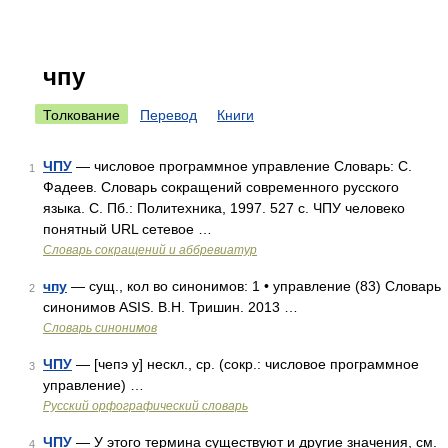
чпу
Толкование
Перевод
Книги
ЧПУ
— числовое программное управление Словарь: С.
1
Фадеев. Словарь сокращений современного русского
языка. С. Пб.: Политехника, 1997. 527 с. ЧПУ человеко
понятный URL сетевое …
Словарь сокращений и аббревиатур
чпу
— сущ., кол во синонимов: 1 • управление (83) Словарь
2
синонимов ASIS. В.Н. Тришин. 2013 …
Словарь синонимов
ЧПУ
— [чепэ у] нескл., ср. (сокр.: числовое программное
3
управление) …
Русский орфографический словарь
ЧПУ
— У этого термина существуют и другие значения, см.
4