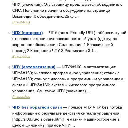
ЧПУ (значения). Эту страницу предлагается объединить с
CNC. Пояснение причин и обсуждение на странице
Википедия:К объединению/25 ф …
Википедия
ЧПУ (интернет)
— ЧПУ (англ. Friendly URL) аббревиатурой
5
от словосочетания «человекопонятный урл» (где «урл»
жаргонное обозначение Содержание 1 Классический
подход 2 Концепция ЧПУ 3 Реализация 3.1 …
Википедия
ЧПУ (автоматизация)
— ЧПУ&#160; в автоматизации:
6
ЧПУ&#160; числовое программное управление; станок с
ЧПУ&#160; станок с числовым программным управлением;
системы ЧПУ&#160; системы числового программного
управления. См. также ЧПУ (значения) …
Википедия
ЧПУ без обратной связи
— прямое ЧПУ ЧПУ без потока
7
информации о результате действия сигнала управления.
[http://sl3d.ru/o slovare.html] Тематики машиностроение в
целом Синонимы прямое ЧПУ …