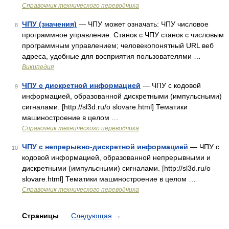
Справочник технического переводчика
ЧПУ (значения)
— ЧПУ может означать: ЧПУ числовое
8
программное управление. Станок с ЧПУ станок с числовым
программным управлением; человекопонятный URL веб
адреса, удобные для восприятия пользователями …
Википедия
ЧПУ с дискретной информацией
— ЧПУ с кодовой
9
информацией, образованной дискретными (импульсными)
сигналами. [http://sl3d.ru/o slovare.html] Тематики
машиностроение в целом …
Справочник технического переводчика
ЧПУ с непрерывно-дискретной информацией
— ЧПУ с
10
кодовой информацией, образованной непрерывными и
дискретными (импульсными) сигналами. [http://sl3d.ru/o
slovare.html] Тематики машиностроение в целом …
Справочник технического переводчика
Страницы
Следующая
→